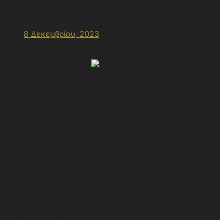
Ελλάδας – Βουλγαρίας
8 Δεκεμβρίου, 2023
6:20 μμ
Στη σφαίρα της διπλωματίας, καθοριστικό ρόλο στην
ανάπτυξη ομόνοιας στις διακρατικές σχέσεις
διαδραματίζει η κοινή θρησκεία. Η πίστη είναι το μέσο
που καταφέρνει να δημιουργήσει δεσμούς σε ένα
βαθύτερο επίπεδο και να προωθήσει την ενότητα
μεταξύ των κρατών. Στην περίπτωση των
ελληνοβουλγαρικών σχέσεων, παρατηρείτε ο
ενθαρρυντικός ρόλος του θρησκευτικού παράγοντα
στην διμερή συνεργασία. Οι θρησκευτικές επαφές,
μέσω της διπλωματίας στα δύο αυτά κράτη, έχουν
αφετηρία αρκετά χρόνια πριν και η κατανόηση αυτής
μπορεί να συμβάλλει στην διερεύνηση των σχέσεων