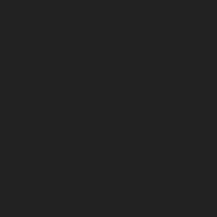
στο σήμερα.
Ήδη από την εποχή της Βυζαντινής Αυτοκρατορίας, η
ένταξη των δύο χωρών στην Ανατολική Ορθόδοξη
Εκκλησία διαδραμάτισε κεντρικό ρόλο στην εξάπλωση
του χριστιανισμού στις περιοχές αυτές. Ιδιαίτερη
σημασία αποτελεί το γεγονός, ότι κατά τα χρόνια που
ακολούθησαν η Βουλγαρία ενσωμάτωσε πλήρως τον
χριστιανισμό με την επέμβαση των δύο αδελφών από
τη Θεσσαλονίκη, Κύριλλου και Μεθόδιου. Το γεγονός
αυτό αποτελεί σημείο αναφοράς για τη Βουλγαρική
Εκκλησία, δεδομένου ότι Έλληνες ήταν αυτοί που
δημιούργησαν την εκκλησιαστική γραμματεία. Η κοινή
θρησκεία επηρέασε όχι μόνο τις πεποιθήσεις του λαού,
αλλά ιδιαίτερα την λαϊκή λογοτεχνία, τη μουσική,
ακόμα και τα φαγητά. Η δράση των δύο αυτών
αδελφών ήταν καθοριστική τόσο για τον
εκχριστιανισμό, όσο και για την δημιουργία του
γλαγολιτικού αλφαβήτου και την εξάπλωσή του στις