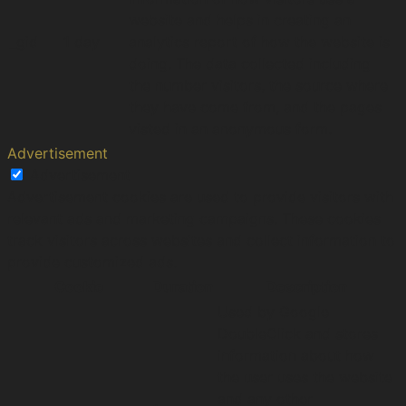
website and helps in creating an
_gid
1 day
analytics report of how the website is
doing. The data collected including
the number visitors, the source where
they have come from, and the pages
visted in an anonymous form.
Advertisement
Advertisement
Advertisement cookies are used to provide visitors with
relevant ads and marketing campaigns. These cookies
track visitors across websites and collect information to
provide customized ads.
Cookie
Duration
Description
Used by Google
DoubleClick and stores
information about how
the user uses the website
and any other