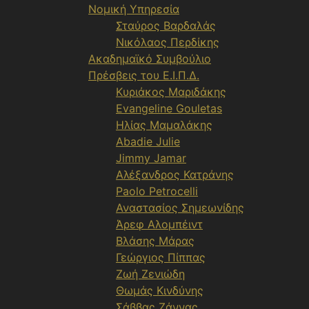
Νομική Υπηρεσία
Σταύρος Βαρδαλάς
Νικόλαος Περδίκης
Ακαδημαϊκό Συμβούλιο
Πρέσβεις του Ε.Ι.Π.Δ.
Κυριάκος Μαριδάκης
Evangeline Gouletas
Ηλίας Μαμαλάκης
Abadie Julie
Jimmy Jamar
Αλέξανδρος Κατράνης
Paolo Petrocelli
Αναστασίος Σημεωνίδης
Άρεφ Αλομπέιντ
Βλάσης Μάρας
Γεώργιος Πίππας
Ζωή Ζενιώδη
Θωμάς Κινδύνης
Σάββας Ζάννας