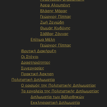
Άρεφ Αλομπέιντ
Βλάσης Μάρας
Γεώργιος Πίππας
Ζωή Ζενιώδη
Θωμάς Κινδύνης
Σάββας Ζάννας
Επίτιμα Μέλη
Γεώργιος Πίππας
Ιδρυτική Διακήρυξη
Οι Στόχοι
Δραστηριότητες
Συνεργασίες
Πρακτική Άσκηση
Πολιτιστική Διπλωματία
Ο ορισμός της Πολιτιστικής Διπλωματίας
Τα εργαλεία της Πολιτιστικής Διπλωματίας
Διπλωματία των Βιβλιοθηκών
Εκκλησιαστική Διπλωματία