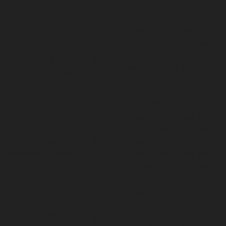
in the category
"Functional".
This cookie is set by
GDPR Cookie Consent
plugin. The cookies is
cookielawinfo-
11
used to store the user
checkbox-necessary
months
consent for the cookies
in the category
"Necessary".
This cookie is set by
GDPR Cookie Consent
cookielawinfo-
11
plugin. The cookie is
checkbox-others
months
used to store the user
consent for the cookies
in the category "Other.
This cookie is set by
GDPR Cookie Consent
cookielawinfo-
plugin. The cookie is
11