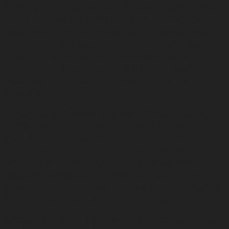
ου
Ωστόσο, οι συγκρούσεις του 19
αιώνα άφησαν μέχρι
και σήμερα επιζήμια αποτελέσματα στη μνήμη του
λαού. Ο ρόλος της εκκλησίας είχε καθοριστικό ρόλο
στο να αναπτύξει μία δίοδο συνεργασίας και διαλόγου
ανάμεσα στα δύο κράτη, με τους αρχηγούς των
Εκκλησιών να επικεντρώνονται έως και σήμερα στη
διμερή αλληλοβοήθεια με κοινούς στόχους και
επιδιώξεις.
Το Οικουμενικό Πατριαρχείο Κωνσταντινουπόλεως
κατέχει θέση εξουσίας και στις δύο εκκλησίες,
ενισχύοντας την αίσθηση της ενότητας και της
αλληλεξάρτησης. Αυτός ο εκκλησιαστικός δεσμός έχει
χρησιμεύσει συχνά, ως πλατφόρμα για ειρηνικές
διαπραγματεύσεις και συζητήσεις μεταξύ των δύο
εθνών, επιτρέποντάς τους να αντιμετωπίσουν επίμαχα
ζητήματα και να προωθήσουν τη συνεργασία.
Χαρακτηριστικό στοιχείο των τωρινών επαφών των δύο