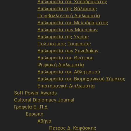
Διπλωματία του Χοροδράματος
Διπλωματία της Θάλασσας
Περιβαλλοντική Διπλωματία
Διπλωματία του Μελοδράματος
Διπλωματία των Μουσείων
Διπλωματία της Υγείας
Πολιτιστικός Τουρισμός
Διπλωματία των Συνεδρίων
Διπλωματία του Θεάτρου
Ψηφιακή Διπλωματία
Διπλωματία του Αθλητισμού
Διπλωματία του Βιομηχανικού Σήματος
Επιστημονική Διπλωματία
Soft Power Awards
Cultural Diplomacy Journal
Γραφεία Ε.Ι.Π.Δ
Ευρώπη
Αθήνα
Πέτρος Δ. Καψάσκης