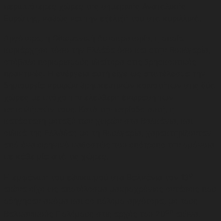
περισσότερες χώρες της σημερινής Ανατολικής
Ευρώπης, καθώς και την εξέλιξή του στο κυριλλικό.
Αργότερα, η Οθωμανική Αυτοκρατορία, η οποία
κυριάρχησε τόσο την Ελλάδα όσο και στην Βουλγαρία,
επέβαλε περιορισμούς ιδιαίτερα στις θρησκευτικές
πρακτικές. Η ενέργεια αυτή είχε ως αποτέλεσμα την
δημιουργία κρυφών θρησκευτικών κοινοτήτων στις δύο
χώρες με στόχο την ελεύθερη έκφραση των
πεποιθήσεών τους. Κατά την περίοδο αυτή, η
κατάσταση μεταξύ των χωρών στα Βαλκάνια, και
ειδικά της Ελλάδας με τη Βουλγαρία, χαρακτηρίζονταν
από ένα ειρηνικό καθεστώς που επέτρεπε την ομόνοια
σε κάθε μία από τις χώρες.
ο
Η εμφάνιση του εθνικισμού στα Βαλκάνια τον 19
αιώνα είχε ως αποτέλεσμα μακροχρόνιες εντάσεις που
οδήγησαν ακόμα και σε πόλεμο αργότερα, με τους
ου
Βαλκανικούς Πολέμους στις αρχές του 20
αιώνα.