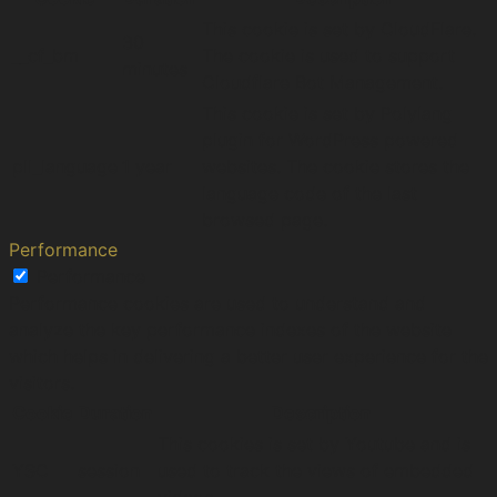
This cookie is set by CloudFlare.
30
__cf_bm
The cookie is used to support
minutes
Cloudflare Bot Management.
This cookie is set by Polylang
plugin for WordPress powered
pll_language
1 year
websites. The cookie stores the
language code of the last
browsed page.
Performance
Performance
Performance cookies are used to understand and
analyze the key performance indexes of the website
which helps in delivering a better user experience for the
visitors.
Cookie
Duration
Description
This cookies is set by Youtube and is
YSC
session
used to track the views of embedded