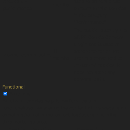
checkbox-
used to store the user
months
performance
consent for the cookies
in the category
"Performance".
The cookie is set by the
GDPR Cookie Consent
plugin and is used to
11
store whether or not
viewed_cookie_policy
months
user has consented to
the use of cookies. It
does not store any
personal data.
Functional
Functional
Functional cookies help to perform certain
functionalities like sharing the content of the website on
social media platforms, collect feedbacks, and other
third-party features.
Cookie
Duration
Description