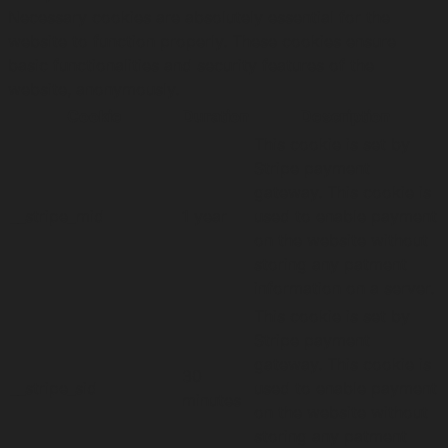
Necessary cookies are absolutely essential for the
website to function properly. These cookies ensure
basic functionalities and security features of the
website, anonymously.
Cookie
Duration
Description
This cookie is set by
Stripe payment
gateway. This cookie is
__stripe_mid
1 year
used to enable payment
on the website without
storing any patment
information on a server.
This cookie is set by
Stripe payment
gateway. This cookie is
30
__stripe_sid
used to enable payment
minutes
on the website without
storing any patment