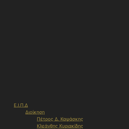
Μετάβαση
σε
περιεχόμενο
Ε.Ι.Π.Δ
Διοίκηση
Πέτρος Δ. Καψάσκης
Κλεάνθης Κυριακίδης