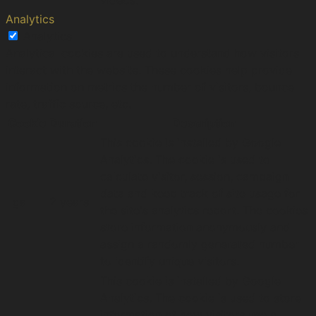
videos.
Analytics
Analytics
Analytical cookies are used to understand how visitors
interact with the website. These cookies help provide
information on metrics the number of visitors, bounce
rate, traffic source, etc.
Cookie
Duration
Description
This cookie is installed by Google
Analytics. The cookie is used to
calculate visitor, session, campaign
data and keep track of site usage for
_ga
2 years
the site's analytics report. The cookies
store information anonymously and
assign a randomly generated number
to identify unique visitors.
This cookie is installed by Google
Analytics. The cookie is used to store
information of how visitors use a