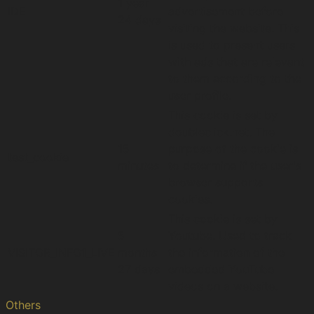
1 year
IDE
advertisement before
24 days
visiting the website. This
is used to present users
with ads that are relevant
to them according to the
user profile.
This cookie is set by
doubleclick.net. The
15
purpose of the cookie is
test_cookie
minutes
to determine if the user's
browser supports
cookies.
This cookie is set by
5
Youtube. Used to track
VISITOR_INFO1_LIVE
months
the information of the
27 days
embedded YouTube
videos on a website.
Others