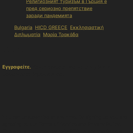
Религиозният туризъм в Гърция е
пред сериозно препятствие
заради пандемията
Bulgaria
,
HICD GREECE
,
Εκκλησιαστική
Διπλωματία
,
Μαρία Τρακάδα
ΚΟΙΝΟΠΟΙΗΣΗ
Εγγραφείτε.
Κάντε εγγραφή για να μην χάσετε
μελλοντικές δημοσιεύσεις.
You can unsubscribe at any time. By signing up you are
agreeing to our Terms of Service and Privacy Policy.
This site is protected by reCAPTCHA and the Google