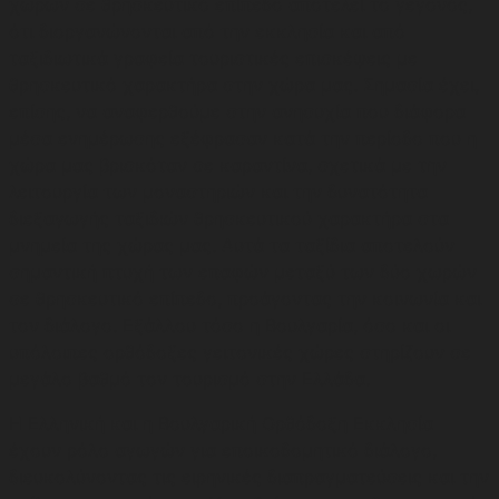
χωρών σε θρησκευτικό επίπεδο αποτελεί το γεγονός,
ότι διοργανώνονται από την εκκλησία και από
ταξιδιωτικά γραφεία τουριστικές επισκέψεις με
θρησκευτικό χαρακτήρα στην χώρα μας. Σημασία έχει,
επίσης, να αναφερθούμε στην ανησυχία που διάφορα
μέσα ενημέρωσης εξέφρασαν κατά την περίοδο που η
χώρα μας βρισκόταν σε καραντίνα, σχετικά με την
λειτουργία των μοναστηριών και την δυνατότητα
διεξαγωγής ταξιδιών θρησκευτικού χαρακτήρα στα
μνημεία της χώρας μας. Αυτά τα ταξίδια αποτελούν
σημαντική πτυχή των επαφών μεταξύ των δύο χωρών
σε θρησκευτικό επίπεδο, προάγοντας την κοινωνία και
τον διάλογο. Εξάλλου τόσο η Βουλγαρία, όσο και οι
υπόλοιπες ορθόδοξες γειτονικές χώρες στηρίζουν σε
μεγάλο βαθμό τον τουρισμό στην Ελλάδα.
Η Ελληνική και η Βουλγαρική Ορθόδοξη Εκκλησία
έχουν ρόλο αγωγών για εποικοδομητικό διάλογο,
διευκολύνοντας τις ειρηνικές διαπραγματεύσεις και την