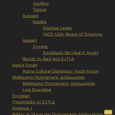
Λονδίνο
Τίρανα
Αμερική
Νάσβιλ
DeeGee Lester
HICD-USA: Board of Directors
Αφρική
Σοχάγκ
Σουλεϊμάν Μοχάμεντ Αχμέτ
Ίδρυσε το δικό σου Ε.Ι.Π.Δ
Agora Forum
Agora Cultural Diplomacy Youth Forum
Μαθήματα Πολιτιστικής Διπλωματίας
Μαθήματα Πολιτιστικής Διπλωματίας
Live Σεμινάρια
Εγγραφή
Υποστήριξε το Ε.Ι.Π.Δ
Erasmus +
NEW
Βιβλίο: Η Τέχνη της Πολιτιστικής Διπλωματίας