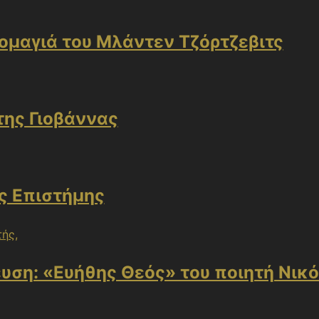
ομαγιά του Μλάντεν Τζόρτζεβιτς
της Γιοβάννας
ς Επιστήμης
υση: «Ευήθης Θεός» του ποιητή Νικ