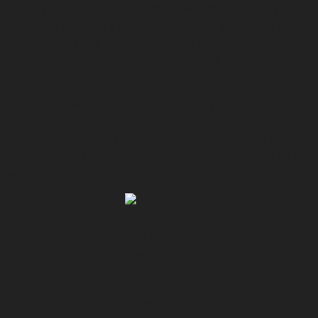
ρωπαϊκές χώρες που υιοθέτησαν το θέατρο σκιών, εγκαταλε
και προσθέτοντας τη μοναδικότητα του ελληνικού πολιτισμ
ε σταδιακά σε μια αυτοτελή μορφή τέχνης, αποκτώντας μ
ουσική, υποκριτική και κοινωνική σάτιρα που ενσωματώθ
όσωπος του θεάτρου σκιών που σύστησε τον Καραγκιόζη 
ο εξωτερικό, ήταν ο Ευγένιος Σπαθάρης (1924-2009). Γεν
του πατέρα του, Σωτήρη, την οποία λάτρεψε. Από μικρός έ
εύμα αλλά και ένα πολύπλευρο ταλέντο. Ξεκίνησε να παίζ
ίθριους χώρους.
Φωτογραφία
από την
πρώτη
παράσταση
του κου
Σπαθάρη