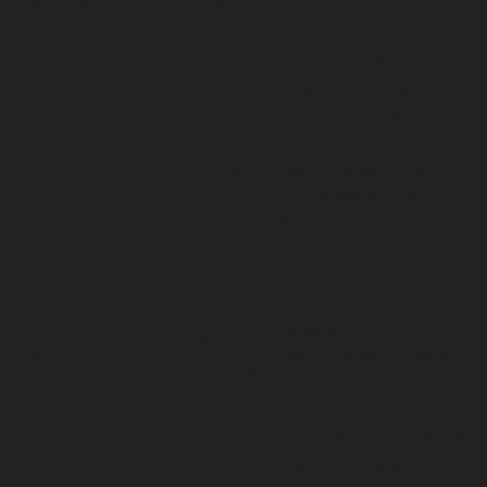
basic functionalities and security features of the
website, anonymously.
Cookie
Duration
Description
This cookie is set by
Stripe payment
gateway. This cookie is
__stripe_mid
1 year
used to enable payment
on the website without
storing any patment
information on a server.
This cookie is set by
Stripe payment
gateway. This cookie is
30
__stripe_sid
used to enable payment
minutes
on the website without
storing any patment
information on a server.
The cookie is set by