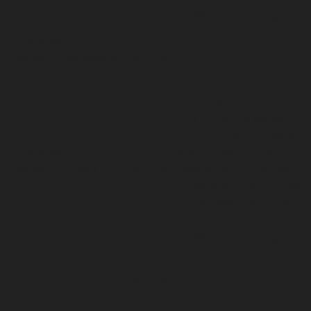
GDPR Cookie Consent
plugin. The cookies is
cookielawinfo-
11
used to store the user
checkbox-necessary
months
consent for the cookies
in the category
"Necessary".
This cookie is set by
GDPR Cookie Consent
cookielawinfo-
11
plugin. The cookie is
checkbox-others
months
used to store the user
consent for the cookies
in the category "Other.
This cookie is set by
GDPR Cookie Consent
cookielawinfo-
plugin. The cookie is
11
checkbox-
used to store the user
months
performance
consent for the cookies
in the category