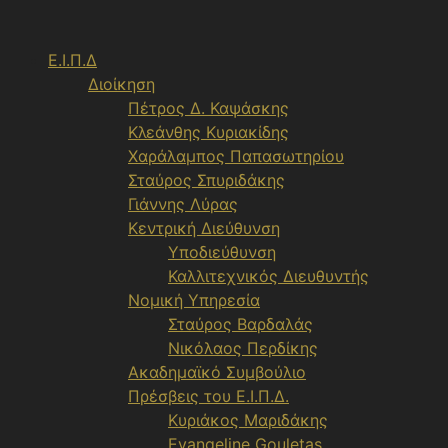
Μετάβαση
σε
Ε.Ι.Π.Δ
περιεχόμενο
Διοίκηση
Πέτρος Δ. Καψάσκης
Κλεάνθης Κυριακίδης
Χαράλαμπος Παπασωτηρίου
Σταύρος Σπυριδάκης
Γιάννης Λύρας
Κεντρική Διεύθυνση
Υποδιεύθυνση
Καλλιτεχνικός Διευθυντής
Νομική Υπηρεσία
Σταύρος Βαρδαλάς
Νικόλαος Περδίκης
Ακαδημαϊκό Συμβούλιο
Πρέσβεις του Ε.Ι.Π.Δ.
Κυριάκος Μαριδάκης
Evangeline Gouletas