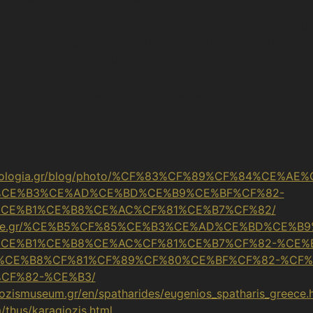
ν να ανεβάσει πολύ ψηλά τον Καραγκιόζη, τόσο σαν σημα
και σαν εξαιρετικό είδος τέχνης και τεχνικής. Έτσι, ο Κ
εκσυγχρονίστηκε, εμφανίστηκε σε όλον τον κόσμο, έγινε
ό του «σπίτι» με την ίδρυση του Σπαθάρειου Μουσείου Θε
 σκοπό έχει τη διατήρηση, προστασία και διάδοση του Καρ
κούμενη
του
Ελληνικού Ινστιτούτου Πολιτιστικής Διπλω
haiologia.gr/blog/photo/%CF%83%CF%89%CF%84%CE%A
%CE%B3%CE%AD%CE%BD%CE%B9%CE%BF%CF%82-
CE%B1%CE%B8%CE%AC%CF%81%CE%B7%CF%82/
eople.gr/%CE%B5%CF%85%CE%B3%CE%AD%CE%BD%CE%B
CE%B1%CE%B8%CE%AC%CF%81%CE%B7%CF%82-%CE%B
CE%B8%CF%81%CF%89%CF%80%CE%BF%CF%82-%CF%
CF%82-%CE%B3/
ozismuseum.gr/en/spatharides/eugenios_spatharis_greece.
/thus/karagiozis.html