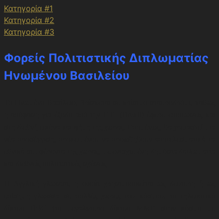
Κατηγορία #1
Κατηγορία #2
Κατηγορία #3
Φορείς Πολιτιστικής Διπλωματίας
Ηνωμένου Βασιλείου
Το Ηνωμένο Βασίλειο, βρίσκεται σε κρίσιμο σταυροδρόμι, καθώς
η απόφαση για έξοδο από την Ε.Ε. (Brexit) έφερε επιπτώσεις και
στη διεθνή εικόνα και φήμη της χώρας. Επομένως, θα χρειαστεί μια
νέα προσέγγιση, προκειμένου να προωθηθούν αποτελεσματικά τα
εθνικά συμφέροντα της χώρας, με ενισχυμένη δημόσια διπλωματία
και διεθνείς πολιτιστικές σχέσεις.
Η Αγγλική γλώσσα, η οποία χρησιμοποιείται ως δεύτερη ή ως
επίσημη γλώσσα σε πολλές χώρες του κόσμου, το τηλεοπτικό
δίκτυο BBC (το μεγαλύτερο δίκτυο ΜΜΕ στον κόσμο με