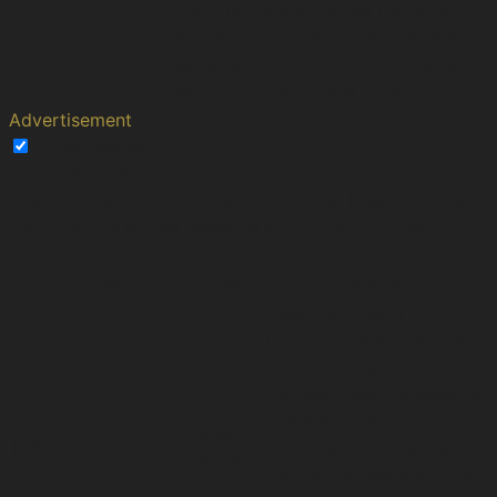
doing. The data collected including
the number visitors, the source where
they have come from, and the pages
visted in an anonymous form.
Advertisement
Advertisement
Advertisement cookies are used to provide visitors with
relevant ads and marketing campaigns. These cookies
track visitors across websites and collect information to
provide customized ads.
Cookie
Duration
Description
Used by Google
DoubleClick and stores
information about how
the user uses the website
and any other
1 year
IDE
advertisement before
24 days
visiting the website. This