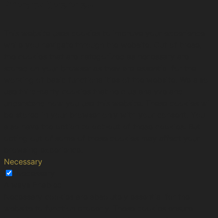
Privacy Overview
This website uses cookies to improve your experience
while you navigate through the website. Out of these,
the cookies that are categorized as necessary are
stored on your browser as they are essential for the
working of basic functionalities of the website. We also
use third-party cookies that help us analyze and
understand how you use this website. These cookies will
be stored in your browser only with your consent. You
also have the option to opt-out of these cookies. But
opting out of some of these cookies may affect your
browsing experience.
Necessary
Necessary
Always Enabled
Necessary cookies are absolutely essential for the
website to function properly. These cookies ensure