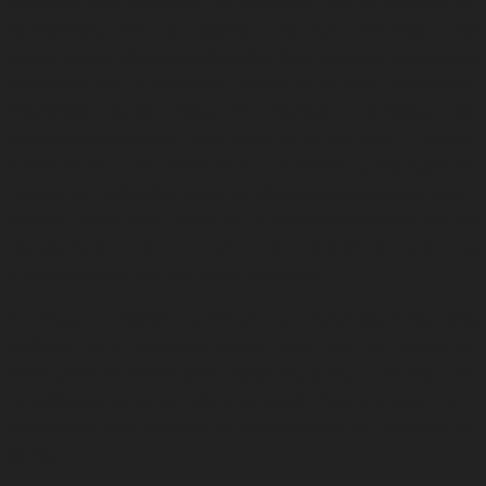
παρουσία στην τηλεόραση, το ραδιόφωνο και το διαδίκτυο σε
περισσότερες από 30 γλώσσες και ένα ακροατήριο 269
εκατομμυρίων ανθρώπων κάθε εβδομάδα)
,
κυρίαρχοι πολιτιστικοί
οργανισμοί όπως το Βρετανικό μουσείο και το V&A
,
βραβευμένες
τηλεοπτικές σειρές όπως το Sherlock, ναυαρχίδες του
κινηματογράφου όπως ο James Bond και το Star Wars, η μουσική
παραγωγή του David Bowie και του Ed Sheeran
,
η λογοτεχνία του
Σαίξπηρ και της Άγκαθα Κρίστι και αθλητικές διοργανώσεις όπως η
Premier League, είναι μερικά από τα πιο δυνατά παραδείγματα και
πλεονεκτήματα στον τομέα του πολιτισμού και της
δημιουργικότητας του Ηνωμένου Βασιλείου
.
Στο Ηνωμένο Βασίλειο, η άσκηση της πολιτιστικής διπλωματίας
βασίζεται στην ανταλλαγή ιδεών, αξιών και του πολιτισμού
προκειμένου να ενδυναμωθεί η σχέση της χώρας με τον κόσμο και
τις υπόλοιπες χώρες και επίσης να προωθηθούν η επιρροή της, η
απασχόληση και η ανάπτυξη ως θεματοφύλακες του μέλλοντος της
χώρας.