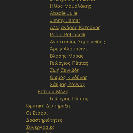
Ηλίας Μαμαλάκης
Abadie Julie
Jimmy Jamar
Αλέξανδρος Κατράνης
Paolo Petrocelli
Αναστασίος Σημεωνίδης
Άρεφ Αλομπέιντ
Βλάσης Μάρας
Γεώργιος Πίππας
Ζωή Ζενιώδη
Θωμάς Κινδύνης
Σάββας Ζάννας
Επίτιμα Μέλη
Γεώργιος Πίππας
Ιδρυτική Διακήρυξη
Οι Στόχοι
Δραστηριότητες
Συνεργασίες