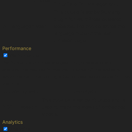
minutes
Cloudflare Bot Management.
This cookie is set by Polylang
plugin for WordPress powered
pll_language
1 year
websites. The cookie stores the
language code of the last
browsed page.
Performance
Performance
Performance cookies are used to understand and
analyze the key performance indexes of the website
which helps in delivering a better user experience for the
visitors.
Cookie
Duration
Description
This cookies is set by Youtube and is
YSC
session
used to track the views of embedded
videos.
Analytics
Analytics