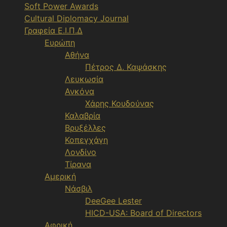
Soft Power Awards
Cultural Diplomacy Journal
Γραφεία Ε.Ι.Π.Δ
Ευρώπη
Αθήνα
Πέτρος Δ. Καψάσκης
Λευκωσία
Ανκόνα
Χάρης Κουδούνας
Καλαβρία
Βρυξέλλες
Κοπεγχάγη
Λονδίνο
Τίρανα
Αμερική
Νάσβιλ
DeeGee Lester
HICD-USA: Board of Directors
Αφρική