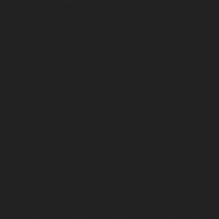
Το Υπουργείο Ψηφιακής πολιτικής, παιδείας, πολιτισμού, ΜΜΕ και
αθλητισμού, συνεργάζεται με το Βρετανικό συμβούλιο, το
Υπουργείο Εξωτερικών (Foreign Office) και άλλους κυβερνητικούς
φορείς για να προωθήσουν
πρωτοβουλίες, όπως η καμπάνια
GREAT και πολιτιστικές συνεργασίες με άλλες χώρες
.
Το 2006, δημιουργήθηκε το συμβούλιο Δημόσιας Διπλωματίας, σε
μια προσπάθεια αναθεώρησης των πρακτικών της δημόσιας
διπλωματίας στο Ηνωμένο Βασίλειο. Το συμβούλιο είναι
υπεύθυνο, για τη δημιουργία εθνικής στρατηγικής δημόσιας
διπλωματίας, προκειμένου να υποστηριχθούν τα διεθνή
συμφέροντα και οι στόχοι του Ηνωμένου Βασιλείου. Τα μέλη του
συμβουλίου είναι το Υπουργείο Εξωτερικών, το Βρετανικό
Συμβούλιο και η Παγκόσμια Υπηρεσία του BBC.
Σε συνεργασία με τους βασικούς ενδιαφερόμενους,
συμπεριλαμβανομένου του Foreign Office, του Βρετανικού
Συμβουλίου και των πολιτιστικών οργανισμών, το Υπουργείο
Ψηφιακής πολιτικής, Παιδείας, Πολιτισμού, ΜΜΕ και