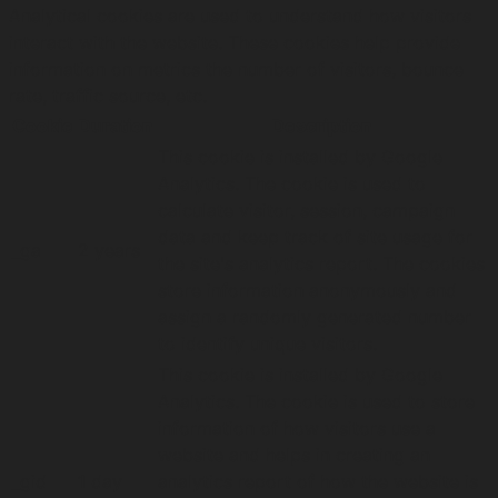
Analytical cookies are used to understand how visitors
interact with the website. These cookies help provide
information on metrics the number of visitors, bounce
rate, traffic source, etc.
Cookie
Duration
Description
This cookie is installed by Google
Analytics. The cookie is used to
calculate visitor, session, campaign
data and keep track of site usage for
_ga
2 years
the site's analytics report. The cookies
store information anonymously and
assign a randomly generated number
to identify unique visitors.
This cookie is installed by Google
Analytics. The cookie is used to store
information of how visitors use a
website and helps in creating an
_gid
1 day
analytics report of how the website is