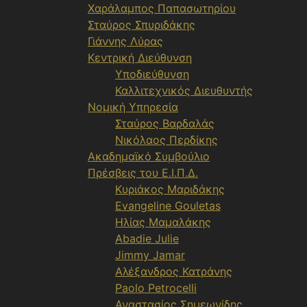
Χαράλαμπος Παπασωτηρίου
Σταύρος Σπυριδάκης
Γιάννης Λύρας
Κεντρική Διεύθυνση
Υποδιεύθυνση
Καλλιτεχνικός Διευθυντής
Νομική Υπηρεσία
Σταύρος Βαρδαλάς
Νικόλαος Περδίκης
Ακαδημαϊκό Συμβούλιο
Πρέσβεις του Ε.Ι.Π.Δ.
Κυριάκος Μαριδάκης
Evangeline Gouletas
Ηλίας Μαμαλάκης
Abadie Julie
Jimmy Jamar
Αλέξανδρος Κατράνης
Paolo Petrocelli
Αναστασίος Σημεωνίδης