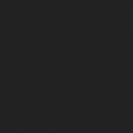
αθάρης: Ο μεγάλος δάσκαλος
ών και πρεσβευτής της ελλην
ς κληρονομιάς
ς τηλεόρασης, του ραδιοφώνου ή ακόμα και του κινηματο
αγωγίας στην Ελλάδα με ρίζες στις λαογραφικές παραδόσ
τρο σκιών παιζόταν με φιγούρες από χαρτί, δέρμα ή μετα
ιριζόταν ο καραγκιοζοπαίχτης πίσω από μια λευκή οθόνη 
λευκού υφάσματος ή σεντόνια )φωτιζόμενη από κάποια πη
θηκε σε πολλές περιοχές, όπως η Κίνα, η Ινδία, η Περσία
η λατρεία των νεκρών καθώς και με θεότητες του «άλλου