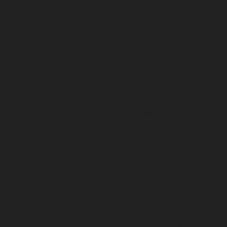
GDPR cookie consent
cookielawinfo-
to record the user
checkbox-
1 year
consent for the cookies
advertisement
in the category
"Advertisement".
This cookie is set by
GDPR Cookie Consent
plugin. The cookie is
cookielawinfo-
11
used to store the user
checkbox-analytics
months
consent for the cookies
in the category
"Analytics".
The cookie is set by
GDPR cookie consent
cookielawinfo-
11
to record the user
checkbox-functional
months
consent for the cookies
in the category
"Functional".
This cookie is set by