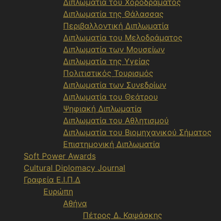
Διπλωματία του Χοροδράματος
Διπλωματία της Θάλασσας
Περιβαλλοντική Διπλωματία
Διπλωματία του Μελοδράματος
Διπλωματία των Μουσείων
Διπλωματία της Υγείας
Πολιτιστικός Τουρισμός
Διπλωματία των Συνεδρίων
Διπλωματία του Θεάτρου
Ψηφιακή Διπλωματία
Διπλωματία του Αθλητισμού
Διπλωματία του Βιομηχανικού Σήματος
Επιστημονική Διπλωματία
Soft Power Awards
Cultural Diplomacy Journal
Γραφεία Ε.Ι.Π.Δ
Ευρώπη
Αθήνα
Πέτρος Δ. Καψάσκης