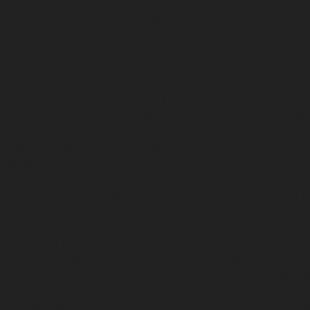
στη
δύσκολη
περίοδο της
κατοχής το
1942
ρχίζει να ταξιδεύει σε ολόκληρο τον κόσμο. Η Κούβα, η Α
ς στο εξωτερικό. Στην πορεία της καριέρας του συμμετείχ
εάτρου και θεάτρου σκιών, ίδρυσε μία σχολή θεάτρου σκιώ
 από τους μαθητές του- και έδωσε ομιλίες για το θέατρο 
υ Καραγκιόζη στα πανεπιστήμια της Οξφόρδης και του Κέιμ
 το ελληνικό υπουργείο Πολιτισμού για την μεγάλη του π
ς για το οποίο του αναγνωρίστηκε ο τίτλος του μεγάλου 
η της δουλειάς τους αλλά και την αφοσίωσή του στον Κα
ρεσβευτή της ελληνικής πολιτιστικής κληρονομιάς. Ένα 
του κόσμου προς τον Σπαθάρη ήταν όταν είχε πάει για δ
. Ήταν τόσο πολύς ο κόσμος που του ζήτησαν να παίξει 
 να το δουν οι περισσότεροι. Αυτός βέβαια δεν δέχτηκε 
άνω από 5000 κόσμος είδε τον καραγκιόζη πίσω από ένα 