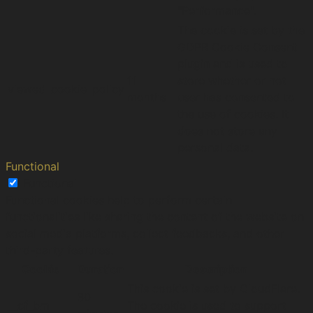
"Performance".
The cookie is set by the
GDPR Cookie Consent
plugin and is used to
11
store whether or not
viewed_cookie_policy
months
user has consented to
the use of cookies. It
does not store any
personal data.
Functional
Functional
Functional cookies help to perform certain
functionalities like sharing the content of the website on
social media platforms, collect feedbacks, and other
third-party features.
Cookie
Duration
Description
This cookie is set by CloudFlare.
30
__cf_bm
The cookie is used to support