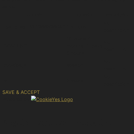
as yet.
Cookie
Duration
Description
No
_gat_gtag_UA_196689604_1
1 minute
description
16 years 7
No
CONSENT
months 12 days
description
6 hours
No
cookies.js
session
description
No
m
2 years
description
SAVE & ACCEPT
Powered by
Αρχείο Ηνωμένου Βασιλείου