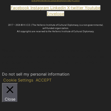
thes@helleniculturaldiplomacy.com
Facebook
Instagram
Linkedin
X-twitter
Youtube
Envelope
2017 – 2026 © H.I.C.D. | The Hellenic Institute of Cultural Diplomacy, is a non-governmental,
self-funded organization.
All copyrights are reserved to the Hellenic Ιnstitute of Cultural Diplomacy.
We use cookies on our website to give you the most
relevant experience by remembering your preferences
and repeat visits. By clicking “Accept”, you consent to
the use of ALL the cookies.
Do not sell my personal information
.
Cookie Settings
ACCEPT
Close