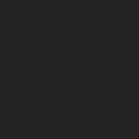
Αθλητισμού,
ανέπτυξε το 2010 την πολιτική Πολιτιστικής
Διπλωματίας. Οι γενικοί στόχοι ήταν η ενθάρρυνση και η στήριξη
του πολιτιστικού τομέα για την ανάπτυξη διεθνών συνεργασιών σε
τομείς με συγκεκριμένη πολιτιστική και/ή κυβερνητική
προτεραιότητα. Παράλληλα, η καλύτερη δυνατή αξιοποίηση με τον
καλύτερο δυνατό τρόπο του οφέλους και του αντίκτυπου της
πολιτιστικής διπλωματίας, ιδιαίτερα μετά τη λήξη συγκρούσεων
.
Από τα παραπάνω, παρατηρούμε ότι στην περίπτωση του
Ηνωμένου Βασιλείου, η άσκηση της πολιτιστικής διπλωματίας δεν
είναι αρμοδιότητα ενός μόνο υπουργείου και πως συμπεριλαμβάνει
τη συλλογική προσπάθεια και την αλληλεπίδραση πολλών
παραγόντων, για την προώθηση των πολιτικών που συμβάλλουν
στην ενίσχυση της πολιτιστικής διπλωματίας. Οι συντονισμένες
προσπάθειες όλων των προαναφερόμενων φορέων του Ηνωμένου
Βασιλείου, συντελούν στην ευρεία αναγνώριση της Ήπιας ισχύος
της χώρας.