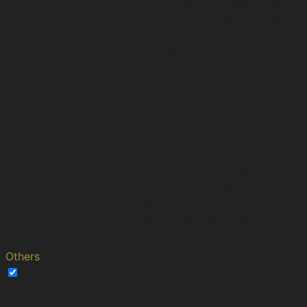
is used to present users
with ads that are relevant
to them according to the
user profile.
This cookie is set by
doubleclick.net. The
15
purpose of the cookie is
test_cookie
minutes
to determine if the user's
browser supports
cookies.
This cookie is set by
5
Youtube. Used to track
VISITOR_INFO1_LIVE
months
the information of the
27 days
embedded YouTube
videos on a website.
Others
Others
Other uncategorized cookies are those that are being
analyzed and have not been classified into a category