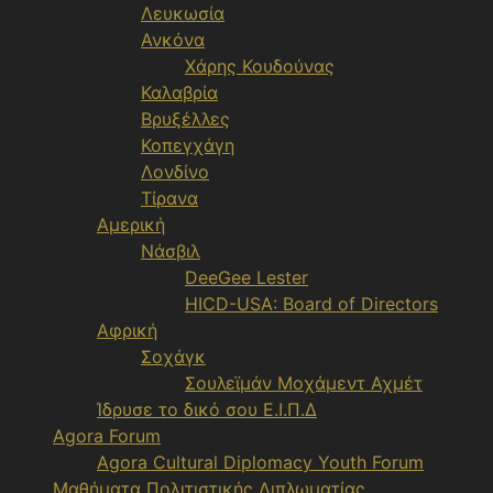
Λευκωσία
Ανκόνα
Χάρης Κουδούνας
Καλαβρία
Βρυξέλλες
Κοπεγχάγη
Λονδίνο
Τίρανα
Αμερική
Νάσβιλ
DeeGee Lester
HICD-USA: Board of Directors
Αφρική
Σοχάγκ
Σουλεϊμάν Μοχάμεντ Αχμέτ
Ίδρυσε το δικό σου Ε.Ι.Π.Δ
Agora Forum
Agora Cultural Diplomacy Youth Forum
Μαθήματα Πολιτιστικής Διπλωματίας