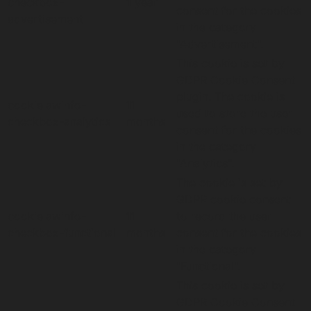
checkbox-
1 year
consent for the cookies
advertisement
in the category
"Advertisement".
This cookie is set by
GDPR Cookie Consent
plugin. The cookie is
cookielawinfo-
11
used to store the user
checkbox-analytics
months
consent for the cookies
in the category
"Analytics".
The cookie is set by
GDPR cookie consent
cookielawinfo-
11
to record the user
checkbox-functional
months
consent for the cookies
in the category
"Functional".
This cookie is set by
GDPR Cookie Consent