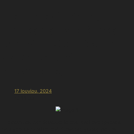
Η αυτοδιακήρυξη της
Ρωσίας ως προστάτιδας
της ορθοδοξίας μέσω της
εκκλησιαστικής
διπλωματίας
17 Ιουνίου, 2024
10:55 μμ
Η εκκλησιαστική διπλωματία αποτελεί ένα εργαλείο
που χρησιμοποιείται από διάφορες χώρες για την