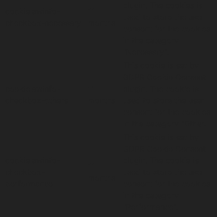
plugin. The cookies is
cookielawinfo-
11
used to store the user
checkbox-necessary
months
consent for the cookies
in the category
"Necessary".
This cookie is set by
GDPR Cookie Consent
cookielawinfo-
11
plugin. The cookie is
checkbox-others
months
used to store the user
consent for the cookies
in the category "Other.
This cookie is set by
GDPR Cookie Consent
cookielawinfo-
plugin. The cookie is
11
checkbox-
used to store the user
months
performance
consent for the cookies
in the category
"Performance".