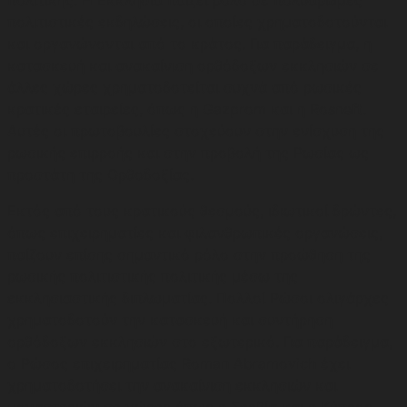
πολιτικής. Η Εκκλησία παίζει ρόλο σε πολυάριθμες
πολιτιστικές εκδηλώσεις, οι οποίες χρηματοδοτούνται
και οργανώνονται από το κράτος. Για παράδειγμα, η
κατασκευή και ανακαίνιση ορθόδοξων εκκλησιών σε
άλλες χώρες χρηματοδοτείται συχνά από ρωσικές
κρατικές εταιρείες, όπως η Gazprom και η Rosneft.
Αυτές οι πρωτοβουλίες στοχεύουν στην ενίσχυση της
ρωσικής επιρροής και στην προβολή της Ρωσίας ως
προστάτη της Ορθοδοξίας.
Εκτός από τους κρατικούς θεσμούς, ιδιωτικοί δρώντες,
όπως επιχειρηματίες και φιλανθρωπικές οργανώσεις,
παίζουν επίσης σημαντικό ρόλο στην προώθηση της
ρωσικής πολιτιστικής πολιτικής μέσω της
εκκλησιαστικής διπλωματίας. Πολλοί Ρώσοι ολιγάρχες
χρηματοδοτούν την κατασκευή και συντήρηση
ορθόδοξων εκκλησιών στο εξωτερικό. Για παράδειγμα,
ο Ρώσος επιχειρηματίας Roman Abramovich έχει
χρηματοδοτήσει την ανακαίνιση εκκλησιών και