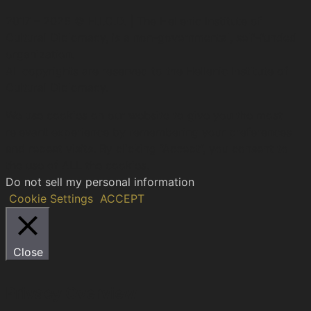
2017 – 2026 © H.I.C.D. | The Hellenic Institute of
Cultural Diplomacy, is a non-governmental, self-funded
organization.
All copyrights are reserved to the Hellenic Ιnstitute of
Cultural Diplomacy.
We use cookies on our website to give you the most
relevant experience by remembering your preferences
and repeat visits. By clicking “Accept”, you consent to
the use of ALL the cookies.
Do not sell my personal information
.
Cookie Settings
ACCEPT
Close
Privacy Overview