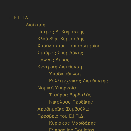
Μετάβαση
σε
Ε.Ι.Π.Δ
περιεχόμενο
Διοίκηση
Πέτρος Δ. Καψάσκης
Κλεάνθης Κυριακίδης
Χαράλαμπος Παπασωτηρίου
Σταύρος Σπυριδάκης
Γιάννης Λύρας
Κεντρική Διεύθυνση
Υποδιεύθυνση
Καλλιτεχνικός Διευθυντής
Νομική Υπηρεσία
Σταύρος Βαρδαλάς
Νικόλαος Περδίκης
Ακαδημαϊκό Συμβούλιο
Πρέσβεις του Ε.Ι.Π.Δ.
Κυριάκος Μαριδάκης
Evangeline Gouletas