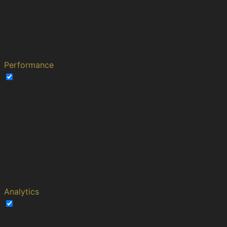
This cookie is set by Polylang
plugin for WordPress powered
pll_language
1 year
websites. The cookie stores the
language code of the last
browsed page.
Performance
Performance
Performance cookies are used to understand and
analyze the key performance indexes of the website
which helps in delivering a better user experience for the
visitors.
Cookie
Duration
Description
This cookies is set by Youtube and is
YSC
session
used to track the views of embedded
videos.
Analytics
Analytics
Analytical cookies are used to understand how visitors