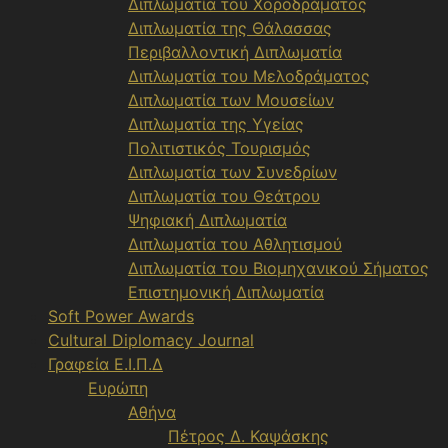
Διπλωματία του Χοροδράματος
Διπλωματία της Θάλασσας
Περιβαλλοντική Διπλωματία
Διπλωματία του Μελοδράματος
Διπλωματία των Μουσείων
Διπλωματία της Υγείας
Πολιτιστικός Τουρισμός
Διπλωματία των Συνεδρίων
Διπλωματία του Θεάτρου
Ψηφιακή Διπλωματία
Διπλωματία του Αθλητισμού
Διπλωματία του Βιομηχανικού Σήματος
Επιστημονική Διπλωματία
Soft Power Awards
Cultural Diplomacy Journal
Γραφεία Ε.Ι.Π.Δ
Ευρώπη
Αθήνα
Πέτρος Δ. Καψάσκης