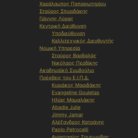
Χαράλαμπος Παπασωτηρίου
Σταύρος Σπυριδάκης
Γιάννης Λύρας
Κεντρική Διεύθυνση
Υποδιεύθυνση
Καλλιτεχνικός Διευθυντής
Νομική Υπηρεσία
Σταύρος Βαρδαλάς
Νικόλαος Περδίκης
Ακαδημαϊκό Συμβούλιο
Πρέσβεις του Ε.Ι.Π.Δ.
Κυριάκος Μαριδάκης
Evangeline Gouletas
Ηλίας Μαμαλάκης
Abadie Julie
Jimmy Jamar
Αλέξανδρος Κατράνης
Paolo Petrocelli
Αναστασίος Σημεωνίδης