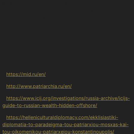
χώρες. Αυτές οι προσπάθειες, που συχνά συνοδεύονται
από οικονομικές και φιλανθρωπικές δράσεις,
στοχεύουν στη δημιουργία μιας θετικής εικόνας της
Ρωσίας ως προστάτη της Ορθοδοξίας και στην
προώθηση των εθνικών της συμφερόντων στο διεθνές
πεδίο.
Τζουγανάτος Δίων
Βιβλιογραφία:
–
https://mid.ru/en/
–
http://www.patriarchia.ru/en/
–
https://www.icij.org/investigations/russia-archive/icijs-
guide-to-russian-wealth-hidden-offshore/
–
https://helleniculturaldiplomacy.com/ekklisiastiki-
diplomatia-to-paradeigma-tou-patriarxiou-mosxas-kai-
tou-oikomenikou-patriarxeiou-konstantinoupolis/