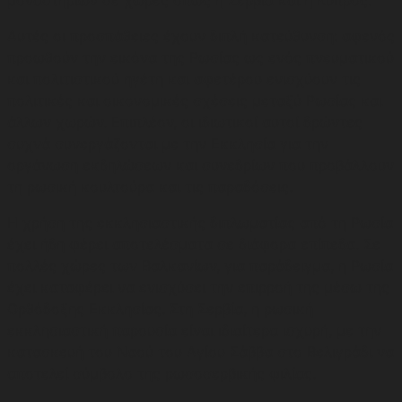
μοναστηριών σε χώρες όπως η Σερβία και η Κύπρος.
Αυτές οι προσπάθειες έχουν διπλή κατεύθυνση: αφενός
προωθούν την εικόνα της Ρωσίας ως ενός πνευματικού
και πολιτιστικού ηγέτη και αφετέρου ενισχύουν τις
πολιτικές και οικονομικές σχέσεις μεταξύ Ρωσίας και
άλλων χωρών. Επιπλέον, οι ιδιωτικοί αυτοί δρώντες
συχνά συνεργάζονται με την Εκκλησία για την
οργάνωση εκδηλώσεων και συνεδρίων που προβάλλουν
τη ρωσική κουλτούρα και τις παραδόσεις.
Η χρήση της εκκλησιαστικής διπλωματίας από τη Ρωσία
έχει ήδη φέρει αποτελέσματα σε διάφορα επίπεδα. Σε
πολλές χώρες των Βαλκανίων, για παράδειγμα, η Ρωσία
έχει καταφέρει να ενισχύσει την επιρροή της μέσω της
Ορθόδοξης Εκκλησίας. Στη Σερβία, η ρωσική
εκκλησιαστική παρουσία είναι ιδιαίτερα ισχυρή, με την
κατασκευή του Ναού του Αγίου Σάββα στο Βελιγράδι να
αποτελεί σύμβολο της ρωσοσερβικής φιλίας.