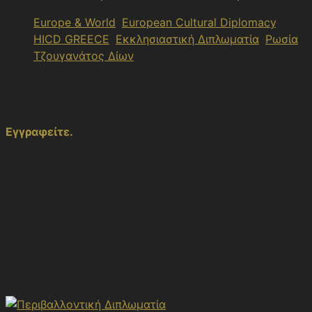
Europe & World
,
European Cultural Diplomacy
,
HICD GREECE
,
Εκκλησιαστική Διπλωματία
,
Ρωσία
,
Τζουγανάτος Δίων
ΚΟΙΝΟΠΟΙΗΣΗ
Εγγραφείτε.
Κάντε εγγραφή για να μην χάσετε
μελλοντικές δημοσιεύσεις.
You can unsubscribe at any time. By signing up you are
agreeing to our Terms of Service and Privacy Policy.
This site is protected by reCAPTCHA and the Google
Privacy Policy and Terms of Service apply.
ΠΕΡΙΣΣΟΤΕΡΑ