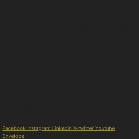
Nicosia
infonicosia@helleniculturaldipl
Athens
info@helleniculturaldiplomac
Thessaloniki
thes@helleniculturaldiplomac
Facebook
Instagram
Linkedin
X-twitter
Youtube
Envelope