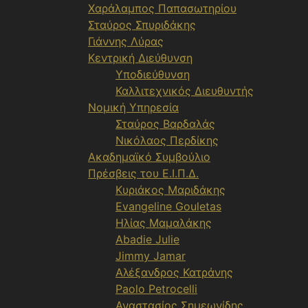
Χαράλαμπος Παπασωτηρίου
Σταύρος Σπυριδάκης
Γιάννης Λύρας
Κεντρική Διεύθυνση
Υποδιεύθυνση
Καλλιτεχνικός Διευθυντής
Νομική Υπηρεσία
Σταύρος Βαρδαλάς
Νικόλαος Περδίκης
Ακαδημαϊκό Συμβούλιο
Πρέσβεις του Ε.Ι.Π.Δ.
Κυριάκος Μαριδάκης
Evangeline Gouletas
Ηλίας Μαμαλάκης
Abadie Julie
Jimmy Jamar
Αλέξανδρος Κατράνης
Paolo Petrocelli
Αναστασίος Σημεωνίδης