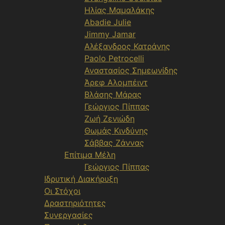
Ηλίας Μαμαλάκης
Abadie Julie
Jimmy Jamar
Αλέξανδρος Κατράνης
Paolo Petrocelli
Αναστασίος Σημεωνίδης
Άρεφ Αλομπέιντ
Βλάσης Μάρας
Γεώργιος Πίππας
Ζωή Ζενιώδη
Θωμάς Κινδύνης
Σάββας Ζάννας
Επίτιμα Μέλη
Γεώργιος Πίππας
Ιδρυτική Διακήρυξη
Οι Στόχοι
Δραστηριότητες
Συνεργασίες