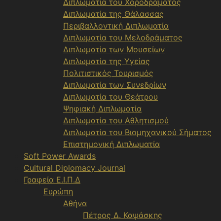
Διπλωματία του Χοροδράματος
Διπλωματία της Θάλασσας
Περιβαλλοντική Διπλωματία
Διπλωματία του Μελοδράματος
Διπλωματία των Μουσείων
Διπλωματία της Υγείας
Πολιτιστικός Τουρισμός
Διπλωματία των Συνεδρίων
Διπλωματία του Θεάτρου
Ψηφιακή Διπλωματία
Διπλωματία του Αθλητισμού
Διπλωματία του Βιομηχανικού Σήματος
Επιστημονική Διπλωματία
Soft Power Awards
Cultural Diplomacy Journal
Γραφεία Ε.Ι.Π.Δ
Ευρώπη
Αθήνα
Πέτρος Δ. Καψάσκης