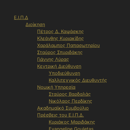
Μετάβαση
σε
Ε.Ι.Π.Δ
περιεχόμενο
Διοίκηση
Πέτρος Δ. Καψάσκης
Κλεάνθης Κυριακίδης
Χαράλαμπος Παπασωτηρίου
Σταύρος Σπυριδάκης
Γιάννης Λύρας
Κεντρική Διεύθυνση
Υποδιεύθυνση
Καλλιτεχνικός Διευθυντής
Νομική Υπηρεσία
Σταύρος Βαρδαλάς
Νικόλαος Περδίκης
Ακαδημαϊκό Συμβούλιο
Πρέσβεις του Ε.Ι.Π.Δ.
Κυριάκος Μαριδάκης
Evangeline Gouletas