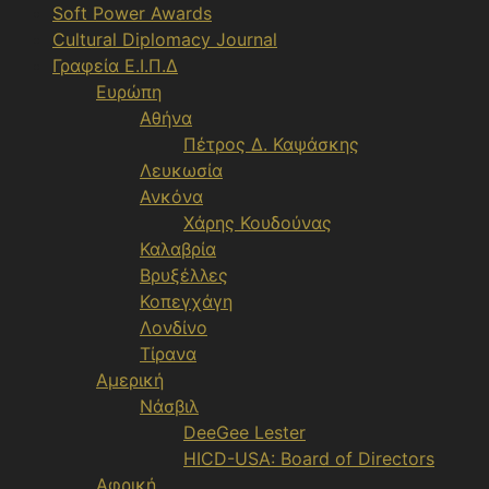
Soft Power Awards
Cultural Diplomacy Journal
Γραφεία Ε.Ι.Π.Δ
Ευρώπη
Αθήνα
Πέτρος Δ. Καψάσκης
Λευκωσία
Ανκόνα
Χάρης Κουδούνας
Καλαβρία
Βρυξέλλες
Κοπεγχάγη
Λονδίνο
Τίρανα
Αμερική
Νάσβιλ
DeeGee Lester
HICD-USA: Board of Directors
Αφρική