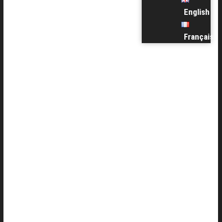
English
Français