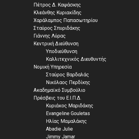
Πέτρος Δ. Καψάσκης
Κλεάνθης Κυριακίδης
Χαράλαμπος Παπασωτηρίου
Σταύρος Σπυριδάκης
Γιάννης Λύρας
Κεντρική Διεύθυνση
Υποδιεύθυνση
Καλλιτεχνικός Διευθυντής
Νομική Υπηρεσία
Σταύρος Βαρδαλάς
Νικόλαος Περδίκης
Ακαδημαϊκό Συμβούλιο
Πρέσβεις του Ε.Ι.Π.Δ.
Κυριάκος Μαριδάκης
Evangeline Gouletas
Ηλίας Μαμαλάκης
Abadie Julie
Jimmy Jamar