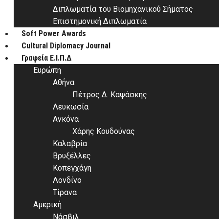
Διπλωματία του Βιομηχανικού Σήματος
Επιστημονική Διπλωματία
Soft Power Awards
Cultural Diplomacy Journal
Γραφεία Ε.Ι.Π.Δ
Ευρώπη
Αθήνα
Πέτρος Δ. Καψάσκης
Λευκωσία
Ανκόνα
Χάρης Κουδούνας
Καλαβρία
Βρυξέλλες
Κοπεγχάγη
Λονδίνο
Τίρανα
Αμερική
Νάσβιλ