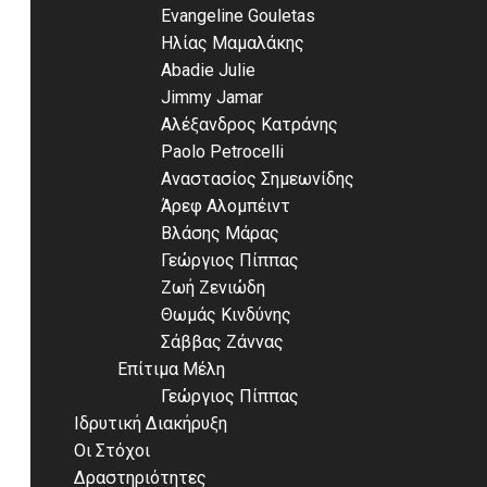
Evangeline Gouletas
Ηλίας Μαμαλάκης
Abadie Julie
Jimmy Jamar
Αλέξανδρος Κατράνης
Paolo Petrocelli
Αναστασίος Σημεωνίδης
Άρεφ Αλομπέιντ
Βλάσης Μάρας
Γεώργιος Πίππας
Ζωή Ζενιώδη
Θωμάς Κινδύνης
Σάββας Ζάννας
Επίτιμα Μέλη
Γεώργιος Πίππας
Ιδρυτική Διακήρυξη
Οι Στόχοι
Δραστηριότητες