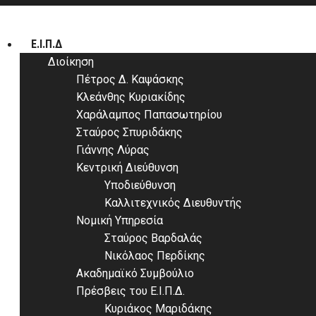
Ε.Ι.Π.Δ
Διοίκηση
Πέτρος Δ. Καψάσκης
Κλεάνθης Κυριακίδης
Χαράλαμπος Παπασωτηρίου
Σταύρος Σπυριδάκης
Γιάννης Λύρας
Κεντρική Διεύθυνση
Υποδιεύθυνση
Καλλιτεχνικός Διευθυντής
Νομική Υπηρεσία
Σταύρος Βαρδαλάς
Νικόλαος Περδίκης
Ακαδημαϊκό Συμβούλιο
Πρέσβεις του Ε.Ι.Π.Δ.
Κυριάκος Μαριδάκης