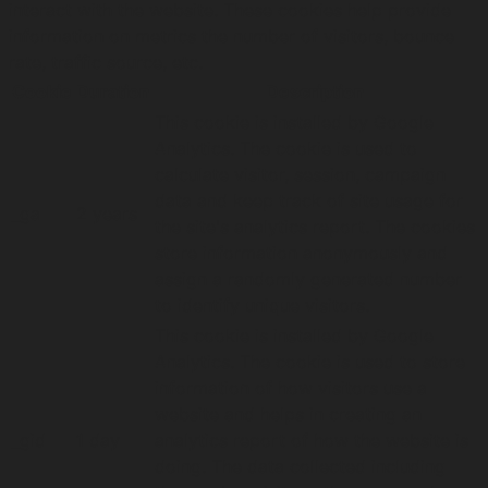
interact with the website. These cookies help provide
information on metrics the number of visitors, bounce
rate, traffic source, etc.
Cookie
Duration
Description
This cookie is installed by Google
Analytics. The cookie is used to
calculate visitor, session, campaign
data and keep track of site usage for
_ga
2 years
the site's analytics report. The cookies
store information anonymously and
assign a randomly generated number
to identify unique visitors.
This cookie is installed by Google
Analytics. The cookie is used to store
information of how visitors use a
website and helps in creating an
_gid
1 day
analytics report of how the website is
doing. The data collected including