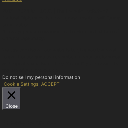
2017 – 2026 © H.I.C.D. | The Hellenic Institute of
Cultural Diplomacy, is a non-governmental, self-funded
organization.
All copyrights are reserved to the Hellenic Ιnstitute of
Cultural Diplomacy.
We use cookies on our website to give you the most
relevant experience by remembering your preferences
and repeat visits. By clicking “Accept”, you consent to
the use of ALL the cookies.
Do not sell my personal information
.
Cookie Settings
ACCEPT
Close
Privacy Overview