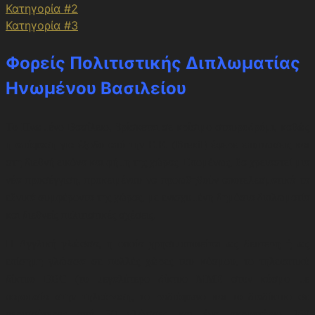
Κατηγορία #2
Κατηγορία #3
Φορείς Πολιτιστικής Διπλωματίας
Ηνωμένου Βασιλείου
Το Ηνωμένο Βασίλειο, βρίσκεται σε κρίσιμο σταυροδρόμι, καθώς
η απόφαση για έξοδο από την Ε.Ε. (Brexit) έφερε επιπτώσεις και
στη διεθνή εικόνα και φήμη της χώρας. Επομένως, θα χρειαστεί μια
νέα προσέγγιση, προκειμένου να προωθηθούν αποτελεσματικά τα
εθνικά συμφέροντα της χώρας, με ενισχυμένη δημόσια διπλωματία
και διεθνείς πολιτιστικές σχέσεις.
Η Αγγλική γλώσσα, η οποία χρησιμοποιείται ως δεύτερη ή ως
επίσημη γλώσσα σε πολλές χώρες του κόσμου, το τηλεοπτικό
δίκτυο BBC (το μεγαλύτερο δίκτυο ΜΜΕ στον κόσμο με
παρουσία στην τηλεόραση, το ραδιόφωνο και το διαδίκτυο σε
περισσότερες από 30 γλώσσες και ένα ακροατήριο 269