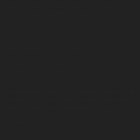
Βρετανικό Μουσείο φορέας πολιτιστικής διπλωματίας με πληθώρα
αρχαιολογικών και εθνογραφικών στοιχείων-ευρημάτων.
Βρετανική Βιβλιοθήκη με αρχαία και μεσαιωνικά χειρόγραφα
καθώς και παπύρους .
Ζωολογικός κήπος του Λονδίνου
Βασιλικός Βοτανικός κήπος του Λονδίνου
Πανεπιστήμια και οι βιβλιοθήκες τους όπως
University of
Gambridge, Oxford
κ.α.
Art galleries: National Gallery, the Victoria and Albert Museum, the
National Portrait Gallery, two Tate galleries—Tate Britain (with
superb collections of John Constable and the Pre-Raphaelites) and
Tate Modern—and the Wallace Collection.
Αθλητισμός και δημιουργία: ποδόσφαιρο, ράγκμπι, κολύμβηση
κ.τ.λ.