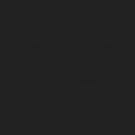
Ηνωμένο Βασίλειο με υποτροφίες Chevening και νέους
Αμερικανούς να σπουδάσουν στο Ηνωμένο Βασίλειο με
υποτροφίες Marshall. Προωθεί την ευημερία και την ανάπτυξη
μέσω του Δικτύου Επιστήμης και Καινοτομίας, καθώς και μερικές
από τις εργασίες της κυβέρνησης για τη διεθνή ανάπτυξη, (μεταξύ
άλλων την προώθηση της βιώσιμης παγκόσμιας ανάπτυξης, των
ανθρωπίνων δικαιωμάτων, της κλιματικής αλλαγής και της
πρόληψης των συγκρούσεων)
.
Το Βρετανικό Συμβούλιο, είναι ο διεθνής οργανισμός του
Ηνωμένου Βασιλείου με αρμοδιότητα στις διεθνείς πολιτιστικές
σχέσεις, με αντιπροσωπείες σε τουλάχιστον 110 χώρες
προωθώντας την Αγγλική γλώσσα, ενθαρρύνοντας την πολιτιστική,
επιστημονική και εκπαιδευτική συνεργασία με το Ηνωμένο
Βασίλειο. Η δράση του επικεντρώνεται στις ευκαιρίες πολιτιστικής
ανάπτυξης, στις νέες συνεργασίες και στις πολιτιστικές σχέσεις
.
Μουσεία, κληρονομιά και Οργανισμοί: