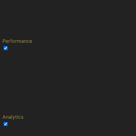
This cookie is set by Polylang
plugin for WordPress powered
pll_language
1 year
websites. The cookie stores the
language code of the last
browsed page.
Performance
Performance
Performance cookies are used to understand and
analyze the key performance indexes of the website
which helps in delivering a better user experience for the
visitors.
Cookie
Duration
Description
This cookies is set by Youtube and is
YSC
session
used to track the views of embedded
videos.
Analytics
Analytics
Analytical cookies are used to understand how visitors