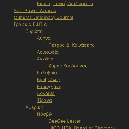
Επιστημονική Διπλωματία
Soft Power Awards
Cultural Diplomacy Journal
Γραφεία Ε.Ι.Π.Δ
Ευρώπη
Αθήνα
Πέτρος Δ. Καψάσκης
Λευκωσία
Ανκόνα
Χάρης Κουδούνας
Καλαβρία
Βρυξέλλες
Κοπεγχάγη
Λονδίνο
Τίρανα
Αμερική
Νάσβιλ
DeeGee Lester
HICD-USA: Board of Directors