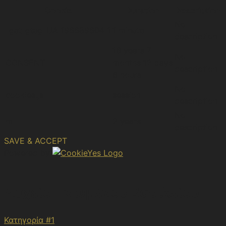
Cookie
Duration
Description
No
_gat_gtag_UA_196689604_1
1 minute
description
16 years 7
No
CONSENT
months 12 days
description
6 hours
No
cookies.js
session
description
No
m
2 years
description
SAVE & ACCEPT
Powered by
Αρχείο Ηνωμένου Βασιλείου
Κατηγορία #1