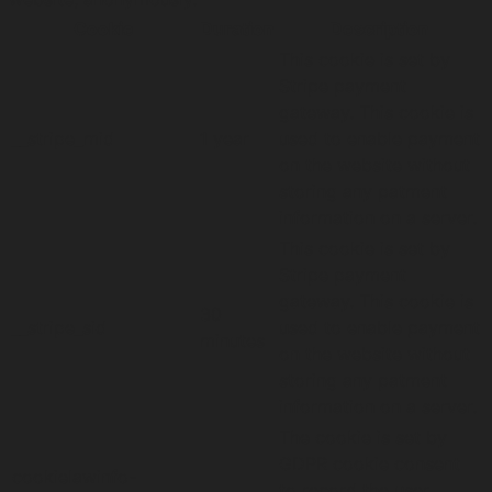
Cookie
Duration
Description
This cookie is set by
Stripe payment
gateway. This cookie is
__stripe_mid
1 year
used to enable payment
on the website without
storing any patment
information on a server.
This cookie is set by
Stripe payment
gateway. This cookie is
30
__stripe_sid
used to enable payment
minutes
on the website without
storing any patment
information on a server.
The cookie is set by
GDPR cookie consent
cookielawinfo-
to record the user