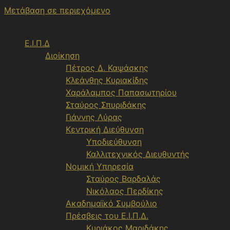
Μετάβαση σε περιεχόμενο
Ε.Ι.Π.Δ
Διοίκηση
Πέτρος Δ. Καψάσκης
Κλεάνθης Κυριακίδης
Χαράλαμπος Παπασωτηρίου
Σταύρος Σπυριδάκης
Γιάννης Λύρας
Κεντρική Διεύθυνση
Υποδιεύθυνση
Καλλιτεχνικός Διευθυντής
Νομική Υπηρεσία
Σταύρος Βαρδαλάς
Νικόλαος Περδίκης
Ακαδημαϊκό Συμβούλιο
Πρέσβεις του Ε.Ι.Π.Δ.
Κυριάκος Μαριδάκης