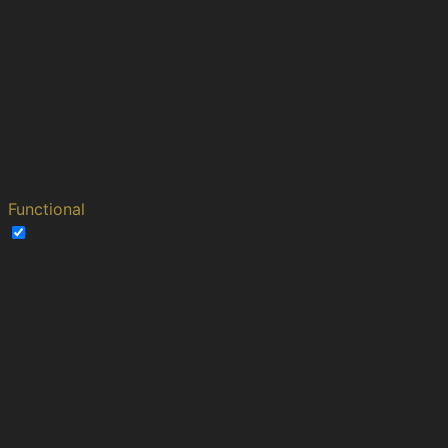
The cookie is set by the
GDPR Cookie Consent
plugin and is used to
11
store whether or not
viewed_cookie_policy
months
user has consented to
the use of cookies. It
does not store any
personal data.
Functional
Functional
Functional cookies help to perform certain
functionalities like sharing the content of the website on
social media platforms, collect feedbacks, and other
third-party features.
Cookie
Duration
Description
This cookie is set by CloudFlare.
30
__cf_bm
The cookie is used to support
minutes
Cloudflare Bot Management.