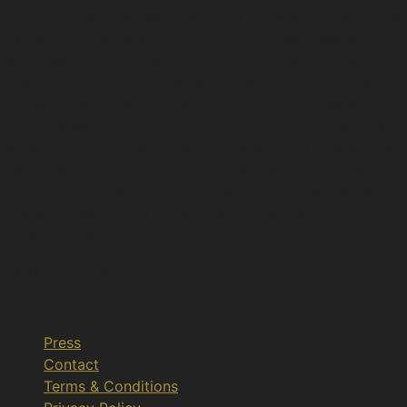
Η πολιτιστική διπλωματία είναι πολιτική πράξη και
αφορά την προώθηση της εικόνας μιας χώρας στο
εξωτερικό μέσα από τον πολιτισμό ενός λαού, τη
γλώσσα, τις τέχνες, τις επιστήμες, τη θρησκεία, τη
γαστρονομία, τις παραδόσεις και τα έθιμα του.
Συνεισφέρει στην οικοδόμηση ενός θεμελίου
εμπιστοσύνης μεταξύ των κοινωνιών και αναδεικνύει
τις αξίες του πολιτισμού δημιουργώντας σχέσεις
συναισθηματικής εγγύτητας με αλλοεθνείς λαούς, οι
οποίες υφίστανται πέρα από τις αλλαγές των
κυβερνήσεων.
Πέτρος Δ. Καψάσκης
Press
Contact
Terms & Conditions