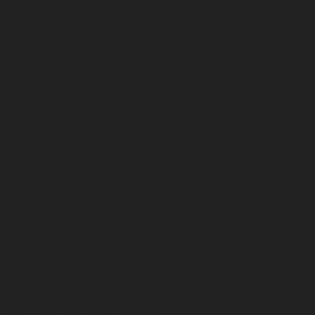
ΜΜΕ και δημοσιεύσεις : Daily newspapers published in London
include The Times, one of the world’s oldest newspapers; The Sun,
a tabloid that is the country’s most widely read paper, with
circulation in the millions; the The Daily Telegraph; and The
Guardian (also published in Manchester). Major regional dailies
include the Manchester Evening News, the Wolverhampton Express
and Star, the Nottingham Evening Post, and the Yorkshire Post.
Periodicals, such as The Economist, also exert considerable
international influenc
e.
International Council of Museums (ICOM)
ICOM is the only international organisation representing museums
and museum professionals. It has more than 32,000 members and is
made up of National Committees, which represent 136 countries and
territories, and International Committees, which gather experts in
museum specialities worldwide.
ICOM International Committees