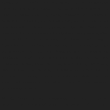
κυρίως για την διεθνή πολιτική, χωρίς όμως να απουσιάζουν
ενέργειες πολιτιστικής διπλωματίας, ως κατεξοχήν φορέας της
επίσημης διπλωματίας της χώρας. Άλλωστε στο υπουργείο
υπάγονται οι πρεσβείες που είναι υπεύθυνες για την μεταφορά των
πολιτικών και της εικόνας της χώρας στο εξωτερικό. Διαθέτει ένα
παγκόσμιο δίκτυο πρεσβειών και προξενείων, απασχολώντας πάνω
από 14.000 άτομα σε περίπου 270 διπλωματικά γραφεία.
Συνεργάζεται με διεθνείς οργανισμούς για την προώθηση των
συμφερόντων του Ηνωμένου Βασιλείου και της παγκόσμιας
ασφάλειας. Προωθεί τα συμφέροντα και τις αξίες του Ηνωμένου
Βασιλείου διεθνώς, υποστηρίζει τους πολίτες και τις επιχειρήσεις
ανά τον κόσμο, στηρίζοντας την παγκόσμια επιρροή και την
ευημερία της χώρας. Όραμα του είναι να οικοδομήσει μια
πραγματικά «παγκόσμια Βρετανία», η οποία θα πρωταγωνιστεί
στην παγκόσμια σκηνή.
Μεταξύ άλλων, στηρίζει κορυφαίους μελετητές με ηγετική
ικανότητα να παρακολουθήσουν μεταπτυχιακά μαθήματα στο