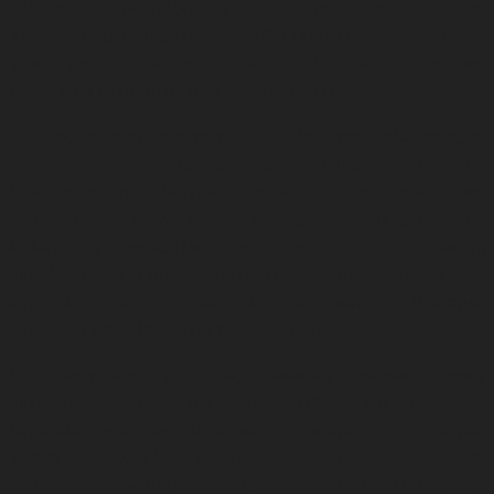
αθλητισμού, συνεργάζεται με το Βρετανικό συμβούλιο, το
Υπουργείο Εξωτερικών (Foreign Office) και άλλους κυβερνητικούς
φορείς για να προωθήσουν
πρωτοβουλίες, όπως η καμπάνια
GREAT και πολιτιστικές συνεργασίες με άλλες χώρες
.
Το 2006, δημιουργήθηκε το συμβούλιο Δημόσιας Διπλωματίας, σε
μια προσπάθεια αναθεώρησης των πρακτικών της δημόσιας
διπλωματίας στο Ηνωμένο Βασίλειο. Το συμβούλιο είναι
υπεύθυνο, για τη δημιουργία εθνικής στρατηγικής δημόσιας
διπλωματίας, προκειμένου να υποστηριχθούν τα διεθνή
συμφέροντα και οι στόχοι του Ηνωμένου Βασιλείου. Τα μέλη του
συμβουλίου είναι το Υπουργείο Εξωτερικών, το Βρετανικό
Συμβούλιο και η Παγκόσμια Υπηρεσία του BBC.
Σε συνεργασία με τους βασικούς ενδιαφερόμενους,
συμπεριλαμβανομένου του Foreign Office, του Βρετανικού
Συμβουλίου και των πολιτιστικών οργανισμών, το Υπουργείο
Ψηφιακής πολιτικής, Παιδείας, Πολιτισμού, ΜΜΕ και
Αθλητισμού,
ανέπτυξε το 2010 την πολιτική Πολιτιστικής