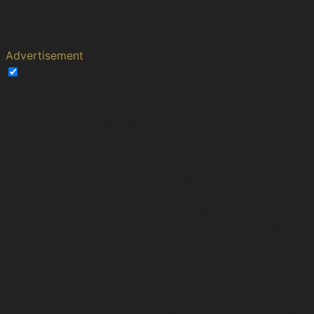
the number visitors, the source where
they have come from, and the pages
visted in an anonymous form.
Advertisement
Advertisement
Advertisement cookies are used to provide visitors with
relevant ads and marketing campaigns. These cookies
track visitors across websites and collect information to
provide customized ads.
Cookie
Duration
Description
Used by Google
DoubleClick and stores
information about how
the user uses the website
and any other
1 year
IDE
advertisement before
24 days
visiting the website. This
is used to present users
with ads that are relevant