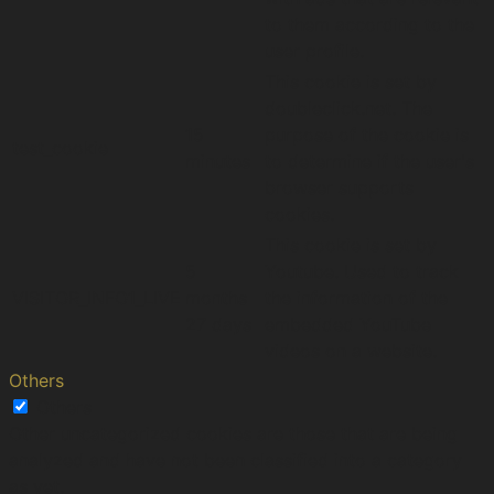
to them according to the
user profile.
This cookie is set by
doubleclick.net. The
15
purpose of the cookie is
test_cookie
minutes
to determine if the user's
browser supports
cookies.
This cookie is set by
5
Youtube. Used to track
VISITOR_INFO1_LIVE
months
the information of the
27 days
embedded YouTube
videos on a website.
Others
Others
Other uncategorized cookies are those that are being
analyzed and have not been classified into a category
as yet.