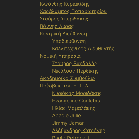
Κλεάνθης Κυριακίδης
Χαράλαμπος Παπασωτηρίου
Σταύρος Σπυριδάκης
Γιάννης Λύρας
Κεντρική Διεύθυνση
Υποδιεύθυνση
Καλλιτεχνικός Διευθυντής
Νομική Υπηρεσία
Σταύρος Βαρδαλάς
Νικόλαος Περδίκης
Ακαδημαϊκό Συμβούλιο
Πρέσβεις του Ε.Ι.Π.Δ.
Κυριάκος Μαριδάκης
Evangeline Gouletas
Ηλίας Μαμαλάκης
Abadie Julie
Jimmy Jamar
Αλέξανδρος Κατράνης
Paolo Petrocelli