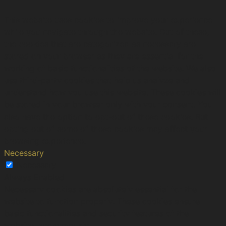
This website uses cookies to improve your experience
while you navigate through the website. Out of these,
the cookies that are categorized as necessary are
stored on your browser as they are essential for the
working of basic functionalities of the website. We also
use third-party cookies that help us analyze and
understand how you use this website. These cookies will
be stored in your browser only with your consent. You
also have the option to opt-out of these cookies. But
opting out of some of these cookies may affect your
browsing experience.
Necessary
Necessary
Always Enabled
Necessary cookies are absolutely essential for the
website to function properly. These cookies ensure
basic functionalities and security features of the
website, anonymously.