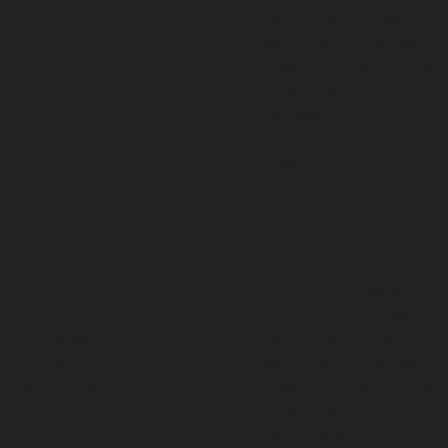
plugin. The cookies is
cookielawinfo-
11
used to store the user
checkbox-necessary
months
consent for the cookies
in the category
"Necessary".
This cookie is set by
GDPR Cookie Consent
cookielawinfo-
11
plugin. The cookie is
checkbox-others
months
used to store the user
consent for the cookies
in the category "Other.
This cookie is set by
GDPR Cookie Consent
cookielawinfo-
plugin. The cookie is
11
checkbox-
used to store the user
months
performance
consent for the cookies
in the category
"Performance".