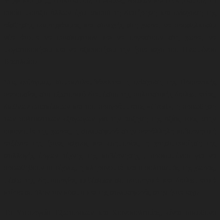
Ψηφιοποίησης, Πολιτισμού, Παιδείας, Μέσων και Αθλητισμού, το
οποίο μεταξύ άλλων έχει σκοπό τη διατήρηση και ενίσχυση της
αίσθησης υπερηφάνειας και συνοχής στη χώρα, να προσελκύσει
νέα άτομα να επισκεφτούν και να εργαστούν στη χώρα, να
μεγιστοποιήσει και να αξιοποιήσει την ήπια ισχύ του Ηνωμένου
Βασιλείου.
Στις ενέργειες, συμπεριλαμβάνονται η ενίσχυση της Βρετανικής
παρουσίας στο εξωτερικό διαμέσου της πολιτιστικής διπλωματίας,
διεθνών επισκέψεων και του προγράμματος «Great», η προώθηση
των πολιτιστικών εξαγωγών για την αύξηση της αξίας τους στην
οικονομία της χώρας, η συνεισφορά στην παράλληλη κυβερνητική
ατζέντα της ήπιας ισχύος και ευημερίας, η
χρησιμοποίηση της
συλλογής έργων τέχνης της κυβέρνησης , προκειμένου για να
προωθηθούν οι τέχνες, η κληρονομιά και ο πολιτισμός της χώρας,
μέσω της δημιουργίας εκθέσεων σε υπουργικά και διπλωματικά
κτίρια σε όλον τον κόσμο και της συνεισφοράς στην ήπια ισχύ.
Το Υπουργείο Εξωτερικών και Κοινοπολιτείας, είναι υπεύθυνο