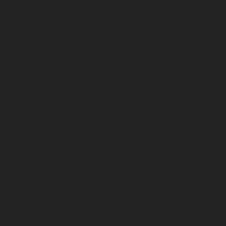
checkbox-
1 year
consent for the cookies
advertisement
in the category
"Advertisement".
This cookie is set by
GDPR Cookie Consent
plugin. The cookie is
cookielawinfo-
11
used to store the user
checkbox-analytics
months
consent for the cookies
in the category
"Analytics".
The cookie is set by
GDPR cookie consent
cookielawinfo-
11
to record the user
checkbox-functional
months
consent for the cookies
in the category
"Functional".
This cookie is set by
GDPR Cookie Consent