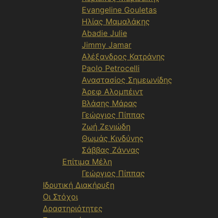
Evangeline Gouletas
Ηλίας Μαμαλάκης
Abadie Julie
Jimmy Jamar
Αλέξανδρος Κατράνης
Paolo Petrocelli
Αναστασίος Σημεωνίδης
Άρεφ Αλομπέιντ
Βλάσης Μάρας
Γεώργιος Πίππας
Ζωή Ζενιώδη
Θωμάς Κινδύνης
Σάββας Ζάννας
Επίτιμα Μέλη
Γεώργιος Πίππας
Ιδρυτική Διακήρυξη
Οι Στόχοι
Δραστηριότητες