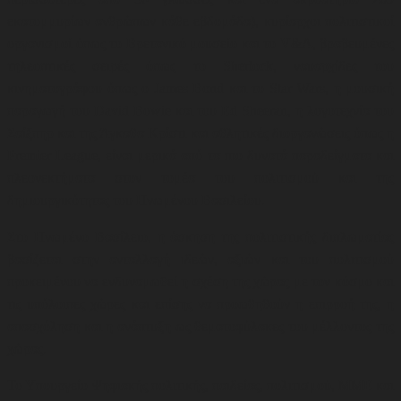
εκατομμυρίων ανθρώπων κάθε εβδομάδα)
,
κυρίαρχοι πολιτιστικοί
οργανισμοί όπως το Βρετανικό μουσείο και το V&A
,
βραβευμένες
τηλεοπτικές σειρές όπως το Sherlock, ναυαρχίδες του
κινηματογράφου όπως ο James Bond και το Star Wars, η μουσική
παραγωγή του David Bowie και του Ed Sheeran
,
η λογοτεχνία του
Σαίξπηρ και της Άγκαθα Κρίστι και αθλητικές διοργανώσεις όπως η
Premier League, είναι μερικά από τα πιο δυνατά παραδείγματα και
πλεονεκτήματα στον τομέα του πολιτισμού και της
δημιουργικότητας του Ηνωμένου Βασιλείου
.
Στο Ηνωμένο Βασίλειο, η άσκηση της πολιτιστικής διπλωματίας
βασίζεται στην ανταλλαγή ιδεών, αξιών και του πολιτισμού
προκειμένου να ενδυναμωθεί η σχέση της χώρας με τον κόσμο και
τις υπόλοιπες χώρες και επίσης να προωθηθούν η επιρροή της, η
απασχόληση και η ανάπτυξη ως θεματοφύλακες του μέλλοντος της
χώρας.
Το Υπουργείο Ψηφιακής πολιτικής, παιδείας, πολιτισμού, ΜΜΕ και