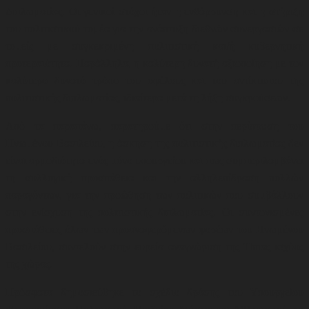
Διπλωματίας. Οι γενικοί στόχοι ήταν η ενθάρρυνση και η στήριξη
του πολιτιστικού τομέα για την ανάπτυξη διεθνών συνεργασιών σε
τομείς με συγκεκριμένη πολιτιστική και/ή κυβερνητική
προτεραιότητα. Παράλληλα, η καλύτερη δυνατή αξιοποίηση με τον
καλύτερο δυνατό τρόπο του οφέλους και του αντίκτυπου της
πολιτιστικής διπλωματίας, ιδιαίτερα μετά τη λήξη συγκρούσεων
.
Από τα παραπάνω, παρατηρούμε ότι στην περίπτωση του
Ηνωμένου Βασιλείου, η άσκηση της πολιτιστικής διπλωματίας δεν
είναι αρμοδιότητα ενός μόνο υπουργείου και πως συμπεριλαμβάνει
τη συλλογική προσπάθεια και την αλληλεπίδραση πολλών
παραγόντων, για την προώθηση των πολιτικών που συμβάλλουν
στην ενίσχυση της πολιτιστικής διπλωματίας. Οι συντονισμένες
προσπάθειες όλων των προαναφερόμενων φορέων του Ηνωμένου
Βασιλείου, συντελούν στην ευρεία αναγνώριση της Ήπιας ισχύος
της χώρας.
Πρόσφατα δημοσιεύθηκε το σχέδιο δράσης του Υπουργείου