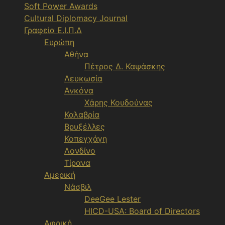
Soft Power Awards
Cultural Diplomacy Journal
Γραφεία Ε.Ι.Π.Δ
Ευρώπη
Αθήνα
Πέτρος Δ. Καψάσκης
Λευκωσία
Ανκόνα
Χάρης Κουδούνας
Καλαβρία
Βρυξέλλες
Κοπεγχάγη
Λονδίνο
Τίρανα
Αμερική
Νάσβιλ
DeeGee Lester
HICD-USA: Board of Directors
Αφρική