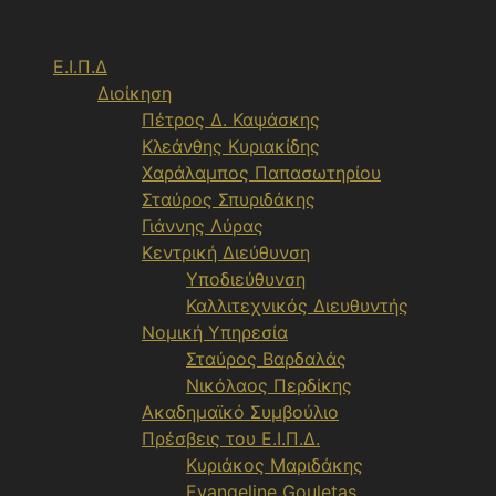
Μετάβαση
σε
Ε.Ι.Π.Δ
περιεχόμενο
Διοίκηση
Πέτρος Δ. Καψάσκης
Κλεάνθης Κυριακίδης
Χαράλαμπος Παπασωτηρίου
Σταύρος Σπυριδάκης
Γιάννης Λύρας
Κεντρική Διεύθυνση
Υποδιεύθυνση
Καλλιτεχνικός Διευθυντής
Νομική Υπηρεσία
Σταύρος Βαρδαλάς
Νικόλαος Περδίκης
Ακαδημαϊκό Συμβούλιο
Πρέσβεις του Ε.Ι.Π.Δ.
Κυριάκος Μαριδάκης
Evangeline Gouletas