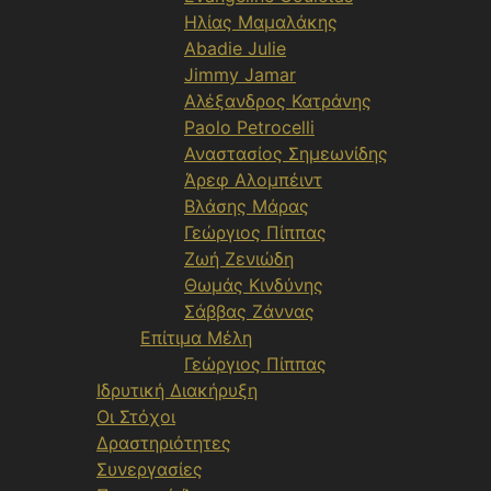
Ηλίας Μαμαλάκης
Abadie Julie
Jimmy Jamar
Αλέξανδρος Κατράνης
Paolo Petrocelli
Αναστασίος Σημεωνίδης
Άρεφ Αλομπέιντ
Βλάσης Μάρας
Γεώργιος Πίππας
Ζωή Ζενιώδη
Θωμάς Κινδύνης
Σάββας Ζάννας
Επίτιμα Μέλη
Γεώργιος Πίππας
Ιδρυτική Διακήρυξη
Οι Στόχοι
Δραστηριότητες
Συνεργασίες