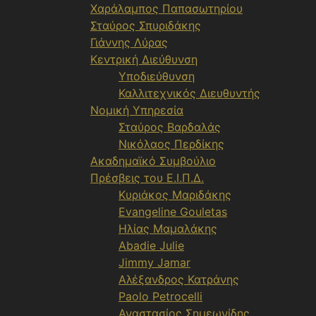
Χαράλαμπος Παπασωτηρίου
Σταύρος Σπυριδάκης
Γιάννης Λύρας
Κεντρική Διεύθυνση
Υποδιεύθυνση
Καλλιτεχνικός Διευθυντής
Νομική Υπηρεσία
Σταύρος Βαρδαλάς
Νικόλαος Περδίκης
Ακαδημαϊκό Συμβούλιο
Πρέσβεις του Ε.Ι.Π.Δ.
Κυριάκος Μαριδάκης
Evangeline Gouletas
Ηλίας Μαμαλάκης
Abadie Julie
Jimmy Jamar
Αλέξανδρος Κατράνης
Paolo Petrocelli
Αναστασίος Σημεωνίδης