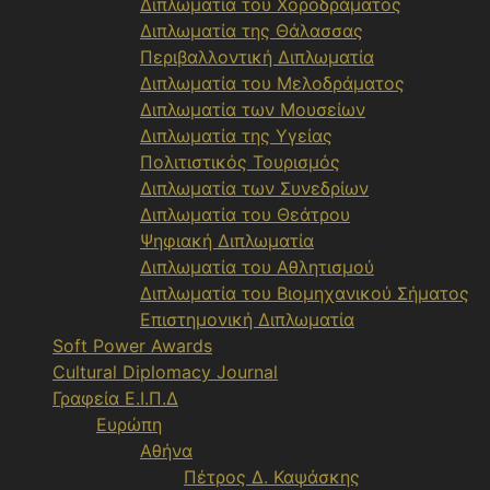
Διπλωματία του Χοροδράματος
Διπλωματία της Θάλασσας
Περιβαλλοντική Διπλωματία
Διπλωματία του Μελοδράματος
Διπλωματία των Μουσείων
Διπλωματία της Υγείας
Πολιτιστικός Τουρισμός
Διπλωματία των Συνεδρίων
Διπλωματία του Θεάτρου
Ψηφιακή Διπλωματία
Διπλωματία του Αθλητισμού
Διπλωματία του Βιομηχανικού Σήματος
Επιστημονική Διπλωματία
Soft Power Awards
Cultural Diplomacy Journal
Γραφεία Ε.Ι.Π.Δ
Ευρώπη
Αθήνα
Πέτρος Δ. Καψάσκης