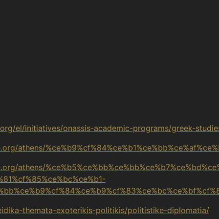
Ελληνικής Γλώσσας και Λογοτεχνίας για τα ακαδημαϊκά έ
ο, η συγκεκριμένη πρωτοβουλία από μέρους του Πανεπιστη
 έτος ίδρυσης του στα τέλη της δεκαετίας του 1950 μέχρ
ερη έδρα Νέων Ελληνικών Σπουδών στην Ιταλία, που με τ
αν χώρο ανάπτυξης της Νέας Ελληνικής Γραμματείας τόσο 
ή πανεπιστημιακή κοινότητα.
org/el/initiatives/onassis-academic-programs/greek-studie
ide.org/athens/%ce%b9%cf%84%ce%b1%ce%bb%ce%af%ce%
wide.org/athens/%ce%b5%ce%bb%ce%bb%ce%b7%ce%bd%c
%81%cf%85%ce%bc%ce%b1-
%bb%ce%b9%cf%84%ce%b9%cf%83%ce%bc%ce%bf%cf%8
dika-themata-exoterikis-politikis/politistike-diplomatia/