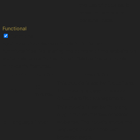
the use of cookies. It
does not store any
personal data.
Functional
Functional
Functional cookies help to perform certain
functionalities like sharing the content of the website on
social media platforms, collect feedbacks, and other
third-party features.
Cookie
Duration
Description
This cookie is set by CloudFlare.
30
__cf_bm
The cookie is used to support
minutes
Cloudflare Bot Management.
This cookie is set by Polylang
plugin for WordPress powered
pll_language
1 year
websites. The cookie stores the
language code of the last
browsed page.