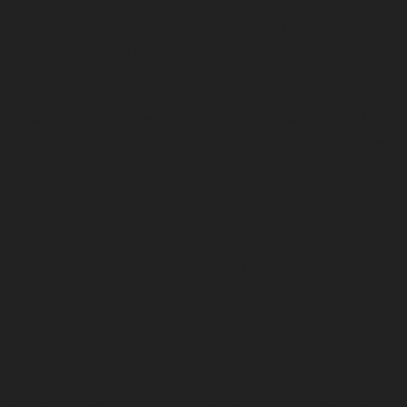
Το 2006, δημιουργήθηκε το συμβούλιο Δημόσιας Διπλωματίας, σε
μια προσπάθεια αναθεώρησης των πρακτικών της δημόσιας
διπλωματίας στο Ηνωμένο Βασίλειο. Το συμβούλιο είναι
υπεύθυνο, για τη δημιουργία εθνικής στρατηγικής δημόσιας
διπλωματίας, προκειμένου να υποστηριχθούν τα διεθνή
συμφέροντα και οι στόχοι του Ηνωμένου Βασιλείου. Τα μέλη του
συμβουλίου είναι το Υπουργείο Εξωτερικών, το Βρετανικό
Συμβούλιο και η Παγκόσμια Υπηρεσία του BBC.
Σε συνεργασία με τους βασικούς ενδιαφερόμενους,
συμπεριλαμβανομένου του Foreign Office, του Βρετανικού
Συμβουλίου και των πολιτιστικών οργανισμών, το Υπουργείο
Ψηφιακής πολιτικής, Παιδείας, Πολιτισμού, ΜΜΕ και
Αθλητισμού,
ανέπτυξε το 2010 την πολιτική Πολιτιστικής
Διπλωματίας. Οι γενικοί στόχοι ήταν η ενθάρρυνση και η στήριξη
του πολιτιστικού τομέα για την ανάπτυξη διεθνών συνεργασιών σε
τομείς με συγκεκριμένη πολιτιστική και/ή κυβερνητική
προτεραιότητα. Παράλληλα, η καλύτερη δυνατή αξιοποίηση με τον
καλύτερο δυνατό τρόπο του οφέλους και του αντίκτυπου της