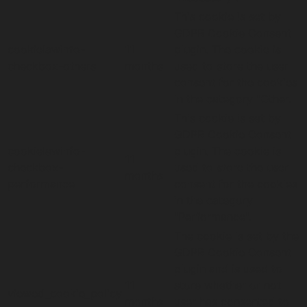
This cookie is set by
GDPR Cookie Consent
cookielawinfo-
11
plugin. The cookie is
checkbox-others
months
used to store the user
consent for the cookies
in the category "Other.
This cookie is set by
GDPR Cookie Consent
cookielawinfo-
plugin. The cookie is
11
checkbox-
used to store the user
months
performance
consent for the cookies
in the category
"Performance".
The cookie is set by the
GDPR Cookie Consent
plugin and is used to
11
store whether or not
viewed_cookie_policy
months
user has consented to