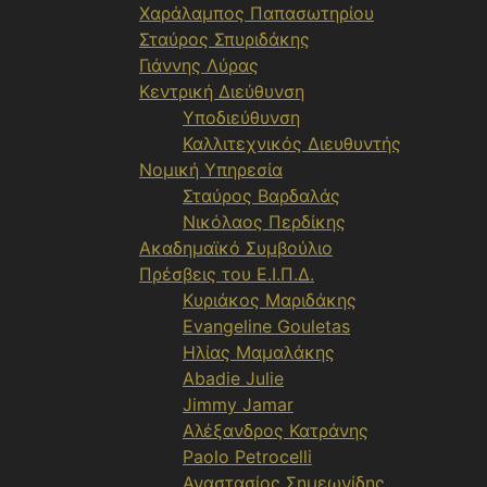
Χαράλαμπος Παπασωτηρίου
Σταύρος Σπυριδάκης
Γιάννης Λύρας
Κεντρική Διεύθυνση
Υποδιεύθυνση
Καλλιτεχνικός Διευθυντής
Νομική Υπηρεσία
Σταύρος Βαρδαλάς
Νικόλαος Περδίκης
Ακαδημαϊκό Συμβούλιο
Πρέσβεις του Ε.Ι.Π.Δ.
Κυριάκος Μαριδάκης
Evangeline Gouletas
Ηλίας Μαμαλάκης
Abadie Julie
Jimmy Jamar
Αλέξανδρος Κατράνης
Paolo Petrocelli
Αναστασίος Σημεωνίδης