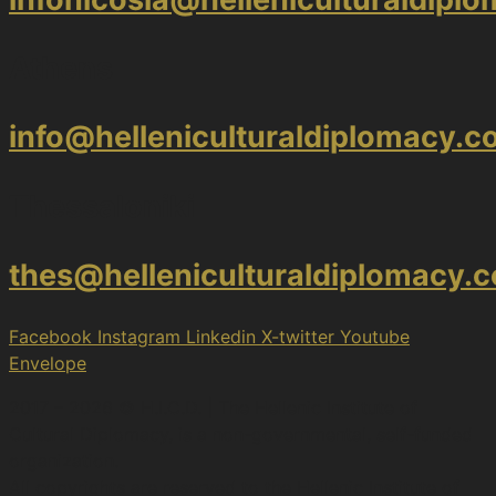
Athens
info@helleniculturaldiplomacy.
Thessaloniki
thes@helleniculturaldiplomacy.
Facebook
Instagram
Linkedin
X-twitter
Youtube
Envelope
2017 – 2026 © H.I.C.D. | The Hellenic Institute of
Cultural Diplomacy, is a non-governmental, self-funded
organization.
All copyrights are reserved to the Hellenic Ιnstitute of