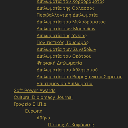
Διπλωματία του Χοροδράματος
Διπλωματία της Θάλασσας
Περιβαλλοντική Διπλωματία
Διπλωματία του Μελοδράματος
Διπλωματία των Μουσείων
Διπλωματία της Υγείας
Πολιτιστικός Τουρισμός
Διπλωματία των Συνεδρίων
Διπλωματία του Θεάτρου
Ψηφιακή Διπλωματία
Διπλωματία του Αθλητισμού
Διπλωματία του Βιομηχανικού Σήματος
Επιστημονική Διπλωματία
Soft Power Awards
Cultural Diplomacy Journal
Γραφεία Ε.Ι.Π.Δ
Ευρώπη
Αθήνα
Πέτρος Δ. Καψάσκης