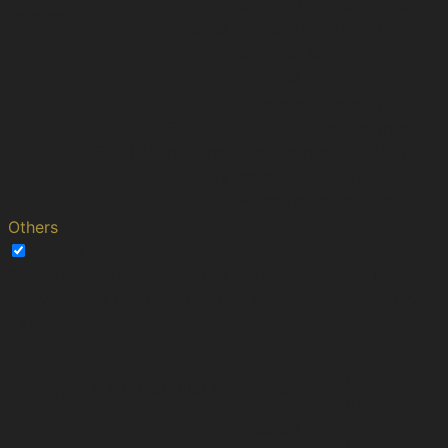
15
purpose of the cookie is
test_cookie
minutes
to determine if the user's
browser supports
cookies.
This cookie is set by
5
Youtube. Used to track
VISITOR_INFO1_LIVE
months
the information of the
27 days
embedded YouTube
videos on a website.
Others
Others
Other uncategorized cookies are those that are being
analyzed and have not been classified into a category
as yet.
Cookie
Duration
Description
No
_gat_gtag_UA_196689604_1
1 minute
description
16 years 7
No