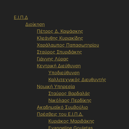
Μετάβαση
σε
Ε.Ι.Π.Δ
περιεχόμενο
Διοίκηση
Πέτρος Δ. Καψάσκης
Κλεάνθης Κυριακίδης
Χαράλαμπος Παπασωτηρίου
Σταύρος Σπυριδάκης
Γιάννης Λύρας
Κεντρική Διεύθυνση
Υποδιεύθυνση
Καλλιτεχνικός Διευθυντής
Νομική Υπηρεσία
Σταύρος Βαρδαλάς
Νικόλαος Περδίκης
Ακαδημαϊκό Συμβούλιο
Πρέσβεις του Ε.Ι.Π.Δ.
Κυριάκος Μαριδάκης
Evangeline Gouletas