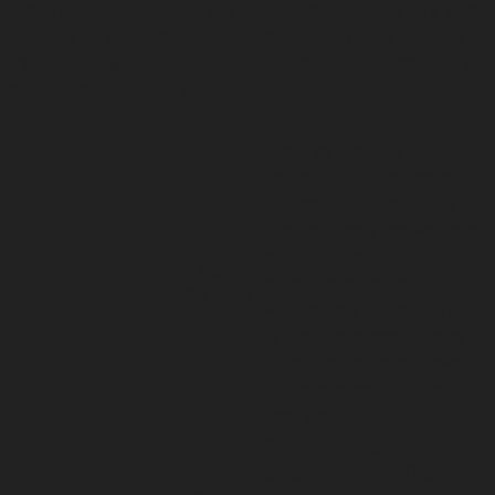
Advertisement cookies are used to provide visitors with
relevant ads and marketing campaigns. These cookies
track visitors across websites and collect information to
provide customized ads.
Cookie
Duration
Description
Used by Google
DoubleClick and stores
information about how
the user uses the website
and any other
1 year
IDE
advertisement before
24 days
visiting the website. This
is used to present users
with ads that are relevant
to them according to the
user profile.
This cookie is set by
doubleclick.net. The