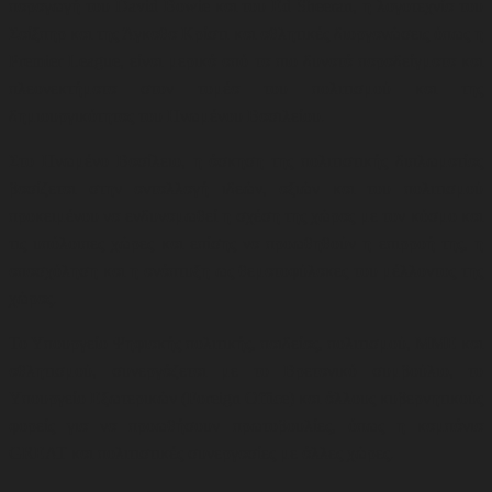
παραγωγή του David Bowie και του Ed Sheeran
,
η λογοτεχνία του
Σαίξπηρ και της Άγκαθα Κρίστι και αθλητικές διοργανώσεις όπως η
Premier League, είναι μερικά από τα πιο δυνατά παραδείγματα και
πλεονεκτήματα στον τομέα του πολιτισμού και της
δημιουργικότητας του Ηνωμένου Βασιλείου
.
Στο Ηνωμένο Βασίλειο, η άσκηση της πολιτιστικής διπλωματίας
βασίζεται στην ανταλλαγή ιδεών, αξιών και του πολιτισμού
προκειμένου να ενδυναμωθεί η σχέση της χώρας με τον κόσμο και
τις υπόλοιπες χώρες και επίσης να προωθηθούν η επιρροή της, η
απασχόληση και η ανάπτυξη ως θεματοφύλακες του μέλλοντος της
χώρας.
Το Υπουργείο Ψηφιακής πολιτικής, παιδείας, πολιτισμού, ΜΜΕ και
αθλητισμού, συνεργάζεται με το Βρετανικό συμβούλιο, το
Υπουργείο Εξωτερικών (Foreign Office) και άλλους κυβερνητικούς
φορείς για να προωθήσουν
πρωτοβουλίες, όπως η καμπάνια
GREAT και πολιτιστικές συνεργασίες με άλλες χώρες
.