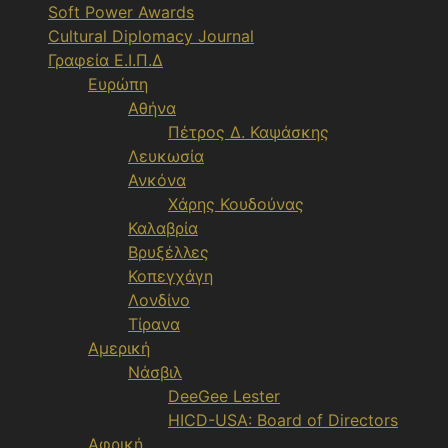
Soft Power Awards
Cultural Diplomacy Journal
Γραφεία Ε.Ι.Π.Δ
Ευρώπη
Αθήνα
Πέτρος Δ. Καψάσκης
Λευκωσία
Ανκόνα
Χάρης Κουδούνας
Καλαβρία
Βρυξέλλες
Κοπεγχάγη
Λονδίνο
Τίρανα
Αμερική
Νάσβιλ
DeeGee Lester
HICD-USA: Board of Directors
Αφρική