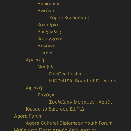
Λευκωσία
Ανκόνα
Χάρης Κουδούνας
Καλαβρία
Βρυξέλλες
Κοπεγχάγη
Λονδίνο
Τίρανα
Αμερική
Νάσβιλ
DeeGee Lester
HICD-USA: Board of Directors
Αφρική
Σοχάγκ
Σουλεϊμάν Μοχάμεντ Αχμέτ
Ίδρυσε το δικό σου Ε.Ι.Π.Δ
Agora Forum
Agora Cultural Diplomacy Youth Forum
Μαθήματα Πολιτιστικής Διπλωματίας