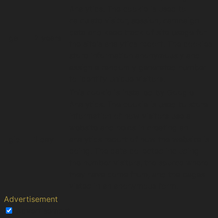
Analytics. The cookie is used to
calculate visitor, session, campaign
data and keep track of site usage for
_ga
2 years
the site's analytics report. The cookies
store information anonymously and
assign a randomly generated number
to identify unique visitors.
This cookie is installed by Google
Analytics. The cookie is used to store
information of how visitors use a
website and helps in creating an
_gid
1 day
analytics report of how the website is
doing. The data collected including
the number visitors, the source where
they have come from, and the pages
visted in an anonymous form.
Advertisement
Advertisement