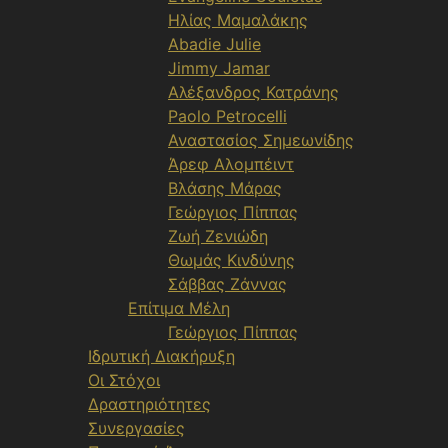
Ηλίας Μαμαλάκης
Abadie Julie
Jimmy Jamar
Αλέξανδρος Κατράνης
Paolo Petrocelli
Αναστασίος Σημεωνίδης
Άρεφ Αλομπέιντ
Βλάσης Μάρας
Γεώργιος Πίππας
Ζωή Ζενιώδη
Θωμάς Κινδύνης
Σάββας Ζάννας
Επίτιμα Μέλη
Γεώργιος Πίππας
Ιδρυτική Διακήρυξη
Οι Στόχοι
Δραστηριότητες
Συνεργασίες