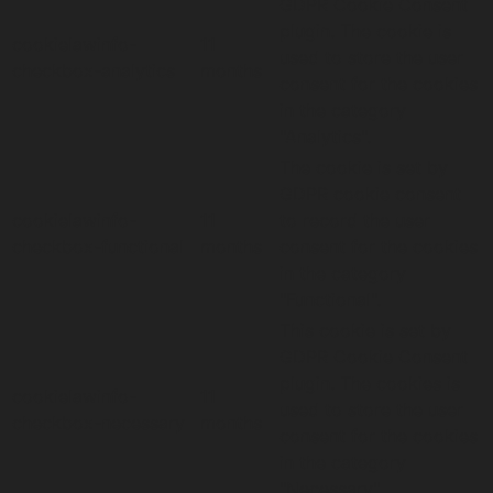
GDPR Cookie Consent
plugin. The cookie is
cookielawinfo-
11
used to store the user
checkbox-analytics
months
consent for the cookies
in the category
"Analytics".
The cookie is set by
GDPR cookie consent
cookielawinfo-
11
to record the user
checkbox-functional
months
consent for the cookies
in the category
"Functional".
This cookie is set by
GDPR Cookie Consent
plugin. The cookies is
cookielawinfo-
11
used to store the user
checkbox-necessary
months
consent for the cookies
in the category
"Necessary".