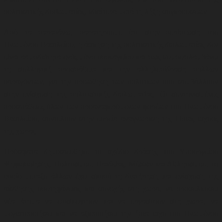
πολιτιστικής διπλωματίας, ιδιαίτερα μετά τη λήξη συγκρούσεων
.
Από τα παραπάνω, παρατηρούμε ότι στην περίπτωση του
Ηνωμένου Βασιλείου, η άσκηση της πολιτιστικής διπλωματίας δεν
είναι αρμοδιότητα ενός μόνο υπουργείου και πως συμπεριλαμβάνει
τη συλλογική προσπάθεια και την αλληλεπίδραση πολλών
παραγόντων, για την προώθηση των πολιτικών που συμβάλλουν
στην ενίσχυση της πολιτιστικής διπλωματίας. Οι συντονισμένες
προσπάθειες όλων των προαναφερόμενων φορέων του Ηνωμένου
Βασιλείου, συντελούν στην ευρεία αναγνώριση της Ήπιας ισχύος
της χώρας.
Πρόσφατα δημοσιεύθηκε το σχέδιο δράσης του Υπουργείου
Ψηφιοποίησης, Πολιτισμού, Παιδείας, Μέσων και Αθλητισμού, το
οποίο μεταξύ άλλων έχει σκοπό τη διατήρηση και ενίσχυση της
αίσθησης υπερηφάνειας και συνοχής στη χώρα, να προσελκύσει
νέα άτομα να επισκεφτούν και να εργαστούν στη χώρα, να
μεγιστοποιήσει και να αξιοποιήσει την ήπια ισχύ του Ηνωμένου