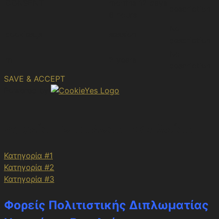
CONSENT
months 12 days
description
6 hours
No
cookies.js
session
description
No
m
2 years
description
SAVE & ACCEPT
Powered by
Αρχείο Ηνωμένου Βασιλείου
Κατηγορία #1
Κατηγορία #2
Κατηγορία #3
Φορείς Πολιτιστικής Διπλωματίας