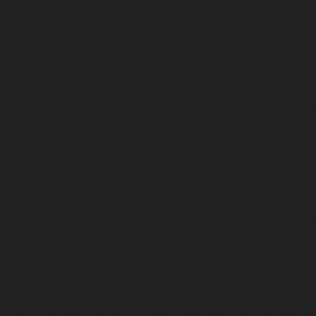
 Πολιτισμού είναι ένας φορέας άρρηκτα συνδεδεμένος με
λληνικής γλώσσας. Το έργο του πραγματοποιείται χάρη στ
άφορες πόλεις του εξωτερικού. Τα εν λόγω παραρτήματα
 στο πεδίο της διδασκαλίας της ελληνικής γλώσσας, της π
ού και της διοργάνωσης σεμιναρίων. Επιπρόσθετα πέρα απ
αδή ως κέντρα διδασκαλίας της ελληνικής γλώσσας, λειτο
ρα, όπου υπό την αιγίδα του Υπουργείου Παιδείας παρέχο
κής γλωσσομάθειας.
το ομοεθνές παράρτημα του Ελληνικού Ιδρύματος Πολιτισμ
τόχο την ανάπτυξη πολιτιστικής διπλωματίας, τη προώθησ
ληνικού πολιτισμού καθώς και την ενθάρρυνση της πολιτι
τίσει έναν υγιή πολιτισμικό διάλογο μεταξύ Ελλάδας-Ιταλ
λειτουργεί και ως χώρος οργάνωσης πολιτιστικών εκδηλ
 μαθήματα ελληνικών για ενήλικες και αφετέρου ένα πιλο
ης μαθητών και καθηγητών Γυμνασίων της Τεργέστης.
νδρομή Πανεπιστημιακών Ιδρυμάτων στη προώθηση της ε
ς Πάντοβα, στην Ιταλία, έχει ενσωματώσει στο πρόγραμμ