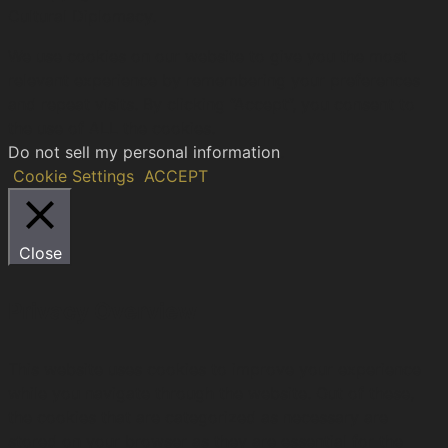
Cultural Diplomacy.
We use cookies on our website to give you the most
relevant experience by remembering your preferences
and repeat visits. By clicking “Accept”, you consent to
the use of ALL the cookies.
Do not sell my personal information
.
Cookie Settings
ACCEPT
Close
Privacy Overview
This website uses cookies to improve your experience
while you navigate through the website. Out of these,
the cookies that are categorized as necessary are
stored on your browser as they are essential for the