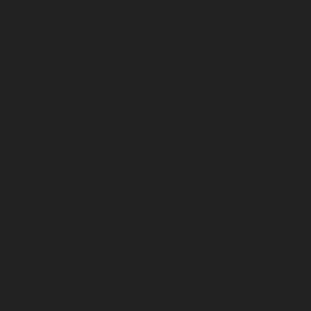
__stripe_mid
1 year
used to enable payment
on the website without
storing any patment
information on a server.
This cookie is set by
Stripe payment
gateway. This cookie is
30
__stripe_sid
used to enable payment
minutes
on the website without
storing any patment
information on a server.
The cookie is set by
GDPR cookie consent
cookielawinfo-
to record the user
checkbox-
1 year
consent for the cookies
advertisement
in the category
"Advertisement".
This cookie is set by