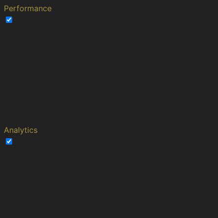
Performance
Performance
Performance cookies are used to understand and
analyze the key performance indexes of the website
which helps in delivering a better user experience for the
visitors.
Cookie
Duration
Description
This cookies is set by Youtube and is
YSC
session
used to track the views of embedded
videos.
Analytics
Analytics
Analytical cookies are used to understand how visitors
interact with the website. These cookies help provide
information on metrics the number of visitors, bounce
rate, traffic source, etc.
Cookie
Duration
Description
This cookie is installed by Google