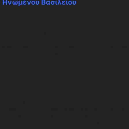
Ηνωμένου Βασιλείου
Το Ηνωμένο Βασίλειο, βρίσκεται σε κρίσιμο σταυροδρόμι, καθώς
η απόφαση για έξοδο από την Ε.Ε. (Brexit) έφερε επιπτώσεις και
στη διεθνή εικόνα και φήμη της χώρας. Επομένως, θα χρειαστεί μια
νέα προσέγγιση, προκειμένου να προωθηθούν αποτελεσματικά τα
εθνικά συμφέροντα της χώρας, με ενισχυμένη δημόσια διπλωματία
και διεθνείς πολιτιστικές σχέσεις.
Η Αγγλική γλώσσα, η οποία χρησιμοποιείται ως δεύτερη ή ως
επίσημη γλώσσα σε πολλές χώρες του κόσμου, το τηλεοπτικό
δίκτυο BBC (το μεγαλύτερο δίκτυο ΜΜΕ στον κόσμο με
παρουσία στην τηλεόραση, το ραδιόφωνο και το διαδίκτυο σε
περισσότερες από 30 γλώσσες και ένα ακροατήριο 269
εκατομμυρίων ανθρώπων κάθε εβδομάδα)
,
κυρίαρχοι πολιτιστικοί
οργανισμοί όπως το Βρετανικό μουσείο και το V&A
,
βραβευμένες
τηλεοπτικές σειρές όπως το Sherlock, ναυαρχίδες του
κινηματογράφου όπως ο James Bond και το Star Wars, η μουσική