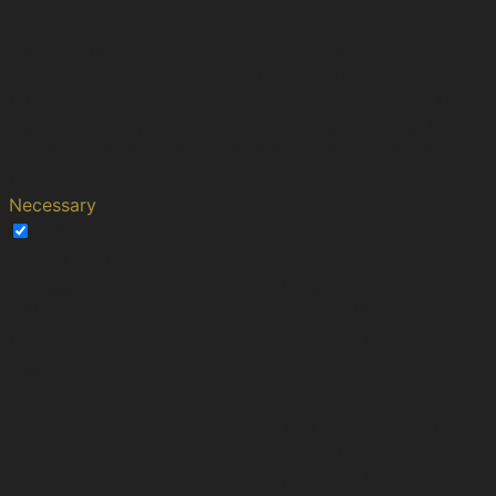
working of basic functionalities of the website. We also
use third-party cookies that help us analyze and
understand how you use this website. These cookies will
be stored in your browser only with your consent. You
also have the option to opt-out of these cookies. But
opting out of some of these cookies may affect your
browsing experience.
Necessary
Necessary
Always Enabled
Necessary cookies are absolutely essential for the
website to function properly. These cookies ensure
basic functionalities and security features of the
website, anonymously.
Cookie
Duration
Description
This cookie is set by
Stripe payment
gateway. This cookie is