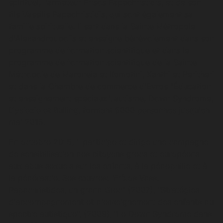
spirituel, l'armateur Frisos Papachristidis, et de son
fils Vassilis Papachristidis, qui sont également sa
famille spirituelle. Il sert dans la Sainte Métropole
d'Alexandroupolis et enseigne bénévolement dans son
programme de formation scientifique et dans le
programme de formation scientifique de la Sainte
Métropole de Maroneia et Komotini, Xanthi et Peritheri
et dans la Chambre de commerce d'Evros "Éducation
et enseignement spéciaux": autisme, Down Syndrome,
Dyslexie et Bulling, formant 5000 personnes jusqu'en
mai 2015.
En octobre 2015, il participe et dirige une campagne
de sensibilisation des citoyens grecs et européens
aux abus sexuels sur les enfants, à la pédophilie et à
la pédérastie. Ses œuvres: "Fríxos Vass.
Papachristides, un grand Grec" (2007), "Stratégies
d'accompagnement et d'enseignement des enfants du
spectre autistique", (2009), "Le Down Syndrome dans