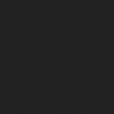
Kavaliotis
L'archimandrite P. Apostolos Kavaliotis est né en 1965
à Eleftheroupolis, Kavala. Il a étudié à l'école
Théologique et au Département Pédagogique de
l'enseignement primaire de l'Université Aristote de
Thessalonique. Il a fait son service militaire en tant
que sergent (TΘ). Il a été champion d'or et d'argent
en dos crawlé.
Il est titulaire d'un doctorat et d'un diplôme
postdoctoral au département d'éducation primaire,
de Pédagogie Spéciale et de Psychologie de
l'Université Nationale Kapodistrian d'Athènes. Il est
titulaire d'un master en: 1) éducation spéciale à
l'Université Aristote de Thessalonique, spécialisée
dans l'autisme et le retard mental, 2) conception
d'unités éducatives à l'université de la Mer Égée,
spécialisée dans l'égalité des sexes et 3) langue et