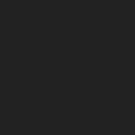
littérature à l'Université Démocrite de Thrace,
spécialisée dans les pays de la mer Noire.
Il a étudié le Droit Ecclésiastique au Vatican grâce à
une bourse du métropolite Prokopios de Philippes,
Néapolis et Thassos. Il s'est spécialisée dans l'autisme
à Harvard U. S. A. et dans la gestion de la douleur à
l'Université de New York. Il a travaillé dans l'éducation
pendant 28 ans, dont 7 ans en tant que conseiller
scolaire pour l'éducation spéciale à Macédoine
Orientale Thrace, Serres, Égée du Nord et du Sud. Il
participe à des conférences et à des ateliers
internationaux, et publie des articles dans des
journaux et des revues scientifiques internationales.
En 2007, il a été invité par l'État du Texas à contribuer
à la diffusion en ligne des connaissances sur l'autisme
et, au cours des étés 2013, 2014 et 2015, il a été
invité par l'Université de Cambridge à participer à un