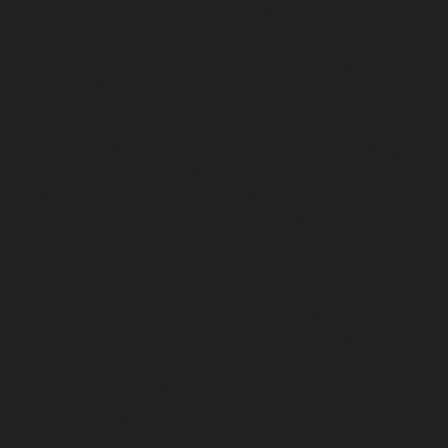
Olympics en Grèce. En 2011 et 2012, il a été honoré
par le président de Special Olympics Dr. Shriver-
Kennedy pour la mobilisation des citoyens grecs et en
2013 et 2014 par la présidente de SO HELLAS Yianna
Despotopoulou.
En mars 2014, il a été honoré par le maire de Paggaio
- Eleftheroupolis M. B. Xoulogis et le maire de Kavala
M. K. Simitsis pour son travail social, humanitaire,
scientifique et littéraire. Il y avait: a) Président
Suppléant du centre thérapeutique pour les maladies
chroniques de Kavala, b) membre du comité des
sages du Ministère du Travail sur la politique
d'immigration, c) pendant de nombreuses années,
membre des comités d'éducation de la préfecture de
Kavala, d) président des programmes et comités
Européens du Ministère de l'Éducations et des
Directions Régionales Macédoine Orientale, Thrace,
Égée du Nord et du Sud.