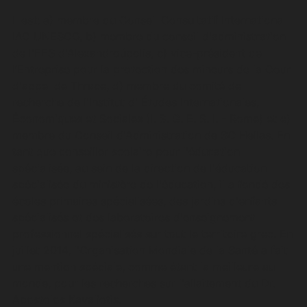
Il est: a) membre du Conseil Consultatif International
IAC UNESCO, b) membre du conseil d'administration
de l'EES d'Alexandroúpolis, c) vice-président de
l’Entreprise pour la protection des mineurs de la Cour
d'appel de Thrace, d) membre du comité de
recherche de l'Institut d' Études Internationales,
Économiques et Sociales (I. S. G. E. S. I. - Rome) et e)
membre du Conseil d'Administration de SO Hellas. En
tant que conseiller scolaire pour l'éducation
spécialisée, au sein de la direction de l'éducation
spécialisée du ministère de l'éducation, il a fondé des
écoles primaires spécialisées, des jardins d'enfants
spécialisés et des laboratoires d'enseignement
professionnel spécialisés sur tout le territoire grec. En
juillet 2014, l'Organisation Mondiale de la Santé a fait
une mention spéciale, comme étant la meilleure au
monde, pour les recherches sur l'allaitement du Dr.
Apostolos Kavaliotis.