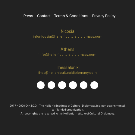
Press
Contact
Terms & Conditions
Privacy Policy
Nicosia
infonicosia@helleniculturaldiplomacy.com
Athens
info@helleniculturaldiplomacy.com
Thessaloniki
thes@helleniculturaldiplomacy.com
2017 – 2026 © H.I.C.D. | The Hellenic Institute of Cultural Diplomacy, is a non-governmental,
self-funded organization.
All copyrights are reserved to the Hellenic Ιnstitute of Cultural Diplomacy.