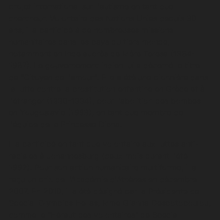
projet international sur l'autisme en tant que
chercheur. Volontaire des Nations Unies depuis 30
ans, il a participé à de nombreuses missions
humanitaires dans les pays du tiers monde,
notamment en Inde auprès de Mère Teresa (1984-
1987). Le gouvernement indien lui a décerné le titre
de "Citoyen de l'amour". Elle a été une pionnière dans
la lutte contre la prostitution enfantine en Grèce et à
l'étranger (1990-1994), pour l'abolition des bombes
en Yougoslavie (1993), en tant que membre de
l'équipe de la Princesse Diana.
Il a participé en tant que volontaire aux luttes anti-
raciales à Johannesburg (deux mois durant l'été
1992). Pour son action humanitaire multiforme, il a
reçu un prix de l'Académie d'Athènes en décembre
2007. En 2010, il a été désigné par la Présidente de
Special Olympics Hellas, Mme Gianna Despotopoulou,
comme le "Héraut des volontaires" de Special