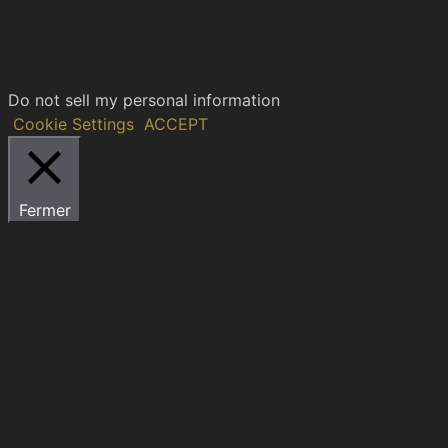
We use cookies on our website to give you the most
relevant experience by remembering your preferences
and repeat visits. By clicking “Accept”, you consent to
the use of ALL the cookies.
Do not sell my personal information
.
Cookie Settings
ACCEPT
Fermer
Privacy Overview
This website uses cookies to improve your experience
while you navigate through the website. Out of these,
the cookies that are categorized as necessary are
stored on your browser as they are essential for the
working of basic functionalities of the website. We also
use third-party cookies that help us analyze and