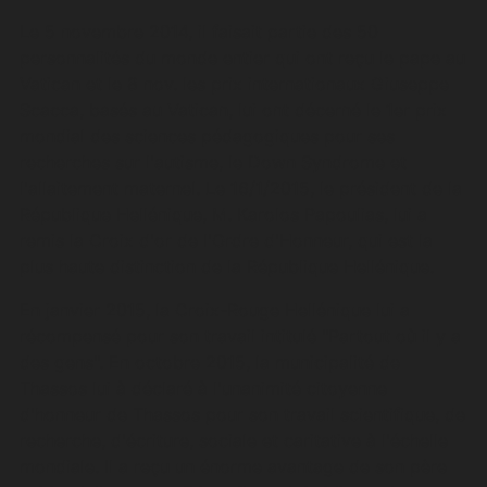
Le 5 novembre 2014, il faisait partie des 50
personnalités du monde entier qui ont reçu le pape au
Vatican et le 8 nov. les prix internationaux Giuseppe
Scacca, basés au Vatican, lui ont décerné le 1er prix
mondial des sciences pédagogiques pour ses
recherches sur l'autisme, le Down Syndrome et
l'allaitement maternel. Le 16/1/2015, le président de la
République Hellénique, M. Karolos Papoulias, lui a
remis la Croix d'or de l'Ordre d'Honneur, qui est la
plus haute distinction de la République Hellénique.
En janvier 2015, la Croix-Rouge Hellénique lui a
récompensé pour son travail intitulé "Partout où il y a
des gens". En octobre 2015, la municipalité de
Thassos lui à déclaré à l'unanimité citoyenne
d'honneur de Thassos pour son travail scientifique, de
recherche, d'écriture, sociale et caritative à l'échelle
mondiale. Il a reçu un énorme avantage de son père