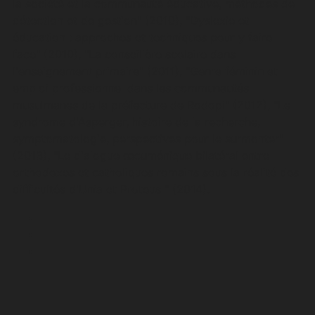
la société et la communauté éducative, méthodes de
détection et de gestion" (2010), "Dyslexie et
éducation : approches et techniques pour y faire
face" (2010), "La conseillère scolaire dans
l'enseignement primaire" (2011), "Genre féminin et
emploi professionnel dans les communautés
musulmanes de la préfecture de Rodopi" (2012), "Le
syndrome d'Asperger, histoire de la recherche,
symptomatologie, perspectives pour le surmonter"
(2013), "Le dialogue œcuménique bilatéral entre
orthodoxes et catholiques romains sous la réalité des
difficultés d'Unia et Proteus " (2014).