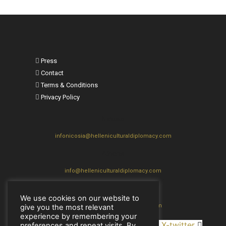
Press
Contact
Terms & Conditions
Privacy Policy
Nicosia
infonicosia@helleniculturaldiplomacy.com
Athens
info@helleniculturaldiplomacy.com
Thessaloniki
We use cookies on our website to
thes@helleniculturaldiplomacy.com
give you the most relevant
experience by remembering your
Facebook
Instagram
Linkedin
X-twitter
preferences and repeat visits. By