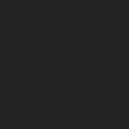
αποτέλεσμα της συλλογικής ζωής μιας κοινωνίας μέσω
της δραστηριοποίησης των μελών της. Με άλλα λόγια, οι
πολίτες του κράτους στο πέρασμα του χρόνου
δημιουργούν και παράγουν πολιτισμό με την φιλοσοφία,
την ποίηση, την τέχνη, την αρχιτεκτονική, την μουσική,
το θέατρο, την ένδυση, το εμπόριο και την πολιτική. Το
προϊόν αυτών των ενεργειών μεταφράζεται σε ήπια
ισχύς η οποία επιτυγχάνεται μόνον όταν άλλα κράτη
θαυμάζουν και επιθυμούν να μιμηθούν πτυχές του
πολιτισμού αυτού του κράτους.
Σε αυτήν την πολιτιστική ανάπτυξη συναντάμε έντονα
το παράδειγμα της Γαλλίας, μιας χώρας η οποία
ενέπνευσε λαούς με την Αναγέννηση και την Γαλλική
Επανάσταση και συνεχίζει στην σύγχρονη εποχή να
εμπνέει με τις πολιτιστικές της δράσεις. Στις 29 Μαΐου
1922 ιδρύεται η Association Française d’expansion et
d’échanges artistiques (AFEEA) στην δημιουργία της
οποίας στηρίζεται η γέννηση των μελλοντικών Γάλλων