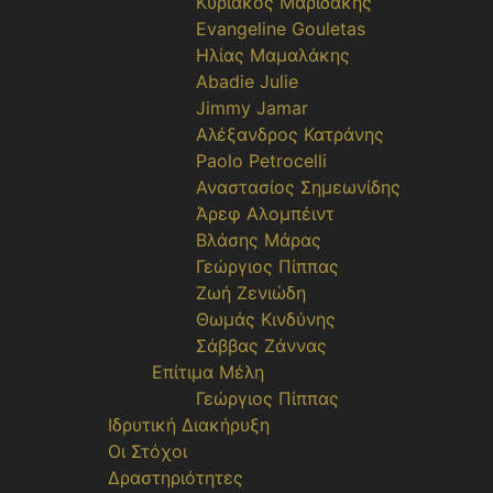
Κυριάκος Μαριδάκης
Evangeline Gouletas
Ηλίας Μαμαλάκης
Abadie Julie
Jimmy Jamar
Αλέξανδρος Κατράνης
Paolo Petrocelli
Αναστασίος Σημεωνίδης
Άρεφ Αλομπέιντ
Βλάσης Μάρας
Γεώργιος Πίππας
Ζωή Ζενιώδη
Θωμάς Κινδύνης
Σάββας Ζάννας
Επίτιμα Μέλη
Γεώργιος Πίππας
Ιδρυτική Διακήρυξη
Οι Στόχοι
Δραστηριότητες