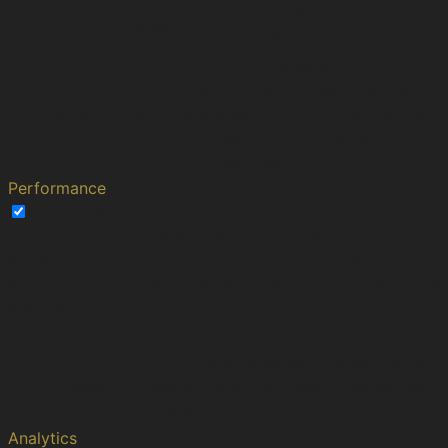
30
__cf_bm
The cookie is used to support
minutes
Cloudflare Bot Management.
This cookie is set by Polylang
plugin for WordPress powered
pll_language
1 year
websites. The cookie stores the
language code of the last
browsed page.
Performance
Performance
Performance cookies are used to understand and
analyze the key performance indexes of the website
which helps in delivering a better user experience for the
visitors.
Cookie
Duration
Description
This cookies is set by Youtube and is
YSC
session
used to track the views of embedded
videos.
Analytics