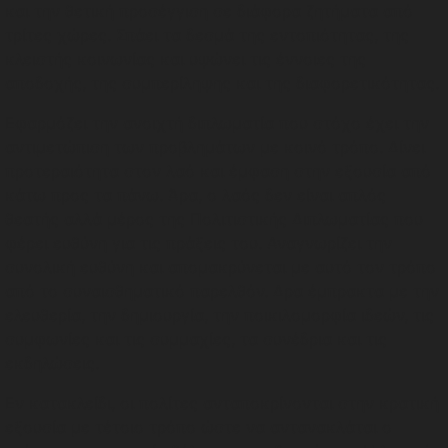
και την θετική προσέγγιση σε διάφορα ζητήματα από
τρίτες χώρες. Σπάει τα δεσμά της εντοπιότητας, της
κλειστής κοινωνίας και υψώνει τις έννοιες της
αποδοχής, της συμπερίληψης και της διαφορετικότητας.
Εφαρμόζει την ανοιχτή διπλωματία που στόχο έχει την
αντιμετώπιση των προβλημάτων με κοινό τρόπο. Δίνει
προτεραιότητα στον λαό και έμφαση στην εξουσία από
κάτω προς τα πάνω. Άρα, ο λαός δεν είναι απλός
θεατής αλλά μέρος της Πολιτιστικής Διπλωματίας που
φέρει ευθύνη για τις πράξεις του. Αναγνωρίζει την
συνολική ευθύνη και απομακρύνεται με αυτό τον τρόπο
από το συναισθηματικό παρελθόν. Δρα έμπρακτα με την
ελευθερία, την δημιουργία, την ποικιλομορφία ιδεών, τις
συμφωνίες και τις συμμαχίες, τα συνέδρια και τις
εκδηλώσεις.
Εν κατακλείδι, οι πολίτες ανταποκρίνονται στην κρατική
εξουσία με τέτοιο τρόπο ώστε να αντανακλάται ο