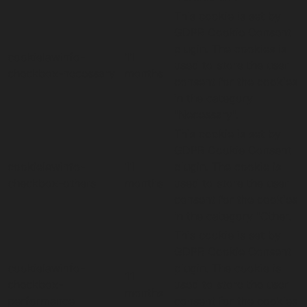
This cookie is set by
GDPR Cookie Consent
plugin. The cookies is
cookielawinfo-
11
used to store the user
checkbox-necessary
months
consent for the cookies
in the category
"Necessary".
This cookie is set by
GDPR Cookie Consent
cookielawinfo-
11
plugin. The cookie is
checkbox-others
months
used to store the user
consent for the cookies
in the category "Other.
This cookie is set by
GDPR Cookie Consent
cookielawinfo-
plugin. The cookie is
11
checkbox-
used to store the user
months
performance
consent for the cookies