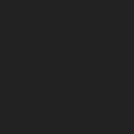
πολιτιστικών ηγετών. Το 1934, η AFEEA μετονομάζεται
σε Association française d’action artistique (AFAA). Με
στόχο την εξάπλωση της γαλλικής τέχνης στο
εξωτερικό καθώς και την εισροή ξένων καλλιτεχνών
στη Γαλλία, τίθεται υπό την εποπτεία του Υπουργείου
Εξωτερικών και του Υπουργείου Πολιτισμού και
Επικοινωνιών. Το 2000, η ​​AFAA συγχωνεύθηκε με την
ένωση Afrique en création, στην οποία το 2006
εντάχθηκε και η Ένωση για τη Διάδοση της Γαλλικής
Σκέψης (ADPF). Τελικά στις 27 Ιανουαρίου 2010 με νόμο
διατάγματος ιδρύεται το Γαλλικό Ινστιτούτο.
Η νομιμοποίηση της πολιτιστικής διπλωματίας στην
Γαλλία την καθιστά ικανή να κατευθυνθεί το πεδίο
μάχης και ανταγωνισμού ασκώντας επίσημα επιρροή
μέσω του πολιτισμού της. Προβάλλοντας την γαλλική
συνείδηση, τον τρόπο σκέψης, την φιλοσοφία της ζωή
τους μέσα από καλλιτεχνικό τρόπο με πολιτιστικές
δράσεις ανά τον κόσμο, αυξάνει την ελκυστικότητα της