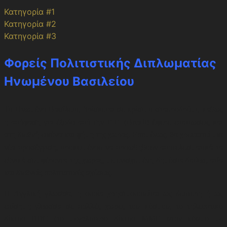
Κατηγορία #1
Κατηγορία #2
Κατηγορία #3
Φορείς Πολιτιστικής Διπλωματίας
Ηνωμένου Βασιλείου
Το Ηνωμένο Βασίλειο, βρίσκεται σε κρίσιμο σταυροδρόμι, καθώς
η απόφαση για έξοδο από την Ε.Ε. (Brexit) έφερε επιπτώσεις και
στη διεθνή εικόνα και φήμη της χώρας. Επομένως, θα χρειαστεί μια
νέα προσέγγιση, προκειμένου να προωθηθούν αποτελεσματικά τα
εθνικά συμφέροντα της χώρας, με ενισχυμένη δημόσια διπλωματία
και διεθνείς πολιτιστικές σχέσεις.
Η Αγγλική γλώσσα, η οποία χρησιμοποιείται ως δεύτερη ή ως
επίσημη γλώσσα σε πολλές χώρες του κόσμου, το τηλεοπτικό
δίκτυο BBC (το μεγαλύτερο δίκτυο ΜΜΕ στον κόσμο με