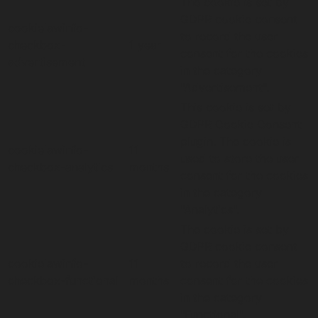
The cookie is set by
GDPR cookie consent
cookielawinfo-
to record the user
checkbox-
1 year
consent for the cookies
advertisement
in the category
"Advertisement".
This cookie is set by
GDPR Cookie Consent
plugin. The cookie is
cookielawinfo-
11
used to store the user
checkbox-analytics
months
consent for the cookies
in the category
"Analytics".
The cookie is set by
GDPR cookie consent
cookielawinfo-
11
to record the user
checkbox-functional
months
consent for the cookies
in the category
"Functional".