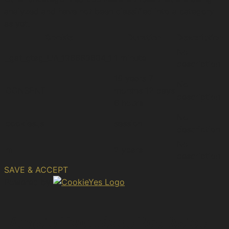
analyzed and have not been classified into a category
as yet.
Cookie
Duration
Description
No
_gat_gtag_UA_196689604_1
1 minute
description
16 years 7
No
CONSENT
months 12 days
description
6 hours
No
cookies.js
session
description
No
m
2 years
description
SAVE & ACCEPT
Powered by
Αρχείο Ηνωμένου Βασιλείου