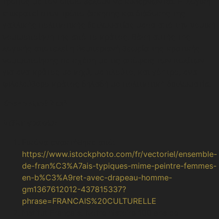
τρόπος με τον οποίο θέλουν να κυβερνώνται. Η λογική
επικρατεί στον τρόπο άσκησης και διάδοσης της
γαλλικής πολιτιστικής διπλωματίας μέσα από την νομική
νομιμοποίηση της από το κράτος. Βάση αυτής της
λογικής αποτελεί η βεμπεριανή θεωρία της κρατικής
νομιμοποίησης σε σχέση με τις απόψεις των πολίτων
για ένα κράτος με ισχύ, με πλούτο, και γόητρο, ένα
φιλελεύθερο κράτος δηλαδή με πολιτιστική διπλωματία.
Κουκουλιού Ζωή
Βιβλιογραφία:
Εικόνα ανακτήθηκε από:
https://www.istockphoto.com/fr/vectoriel/ensemble-
de-fran%C3%A7ais-typiques-mime-peintre-femmes-
en-b%C3%A9ret-avec-drapeau-homme-
gm1367612012-437815337?
phrase=FRANCAIS%20CULTURELLE
Institut Français. Notre histoire 100 ans de