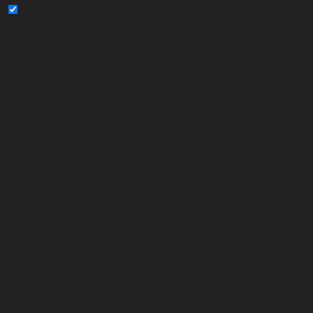
Analytics
Analytical cookies are used to understand how visitors
interact with the website. These cookies help provide
information on metrics the number of visitors, bounce
rate, traffic source, etc.
Cookie
Duration
Description
This cookie is installed by Google
Analytics. The cookie is used to
calculate visitor, session, campaign
data and keep track of site usage for
_ga
2 years
the site's analytics report. The cookies
store information anonymously and
assign a randomly generated number
to identify unique visitors.
This cookie is installed by Google
Analytics. The cookie is used to store
information of how visitors use a
website and helps in creating an