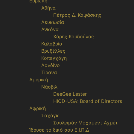
Ευρώπη
Αθήνα
Πέτρος Δ. Καψάσκης
Λευκωσία
Ανκόνα
Χάρης Κουδούνας
Καλαβρία
Βρυξέλλες
Κοπεγχάγη
Λονδίνο
Τίρανα
Αμερική
Νάσβιλ
DeeGee Lester
HICD-USA: Board of Directors
Αφρική
Σοχάγκ
Σουλεϊμάν Μοχάμεντ Αχμέτ
Ίδρυσε το δικό σου Ε.Ι.Π.Δ