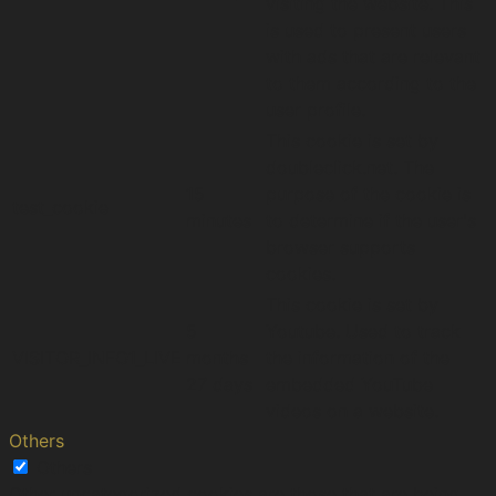
visiting the website. This
is used to present users
with ads that are relevant
to them according to the
user profile.
This cookie is set by
doubleclick.net. The
15
purpose of the cookie is
test_cookie
minutes
to determine if the user's
browser supports
cookies.
This cookie is set by
5
Youtube. Used to track
VISITOR_INFO1_LIVE
months
the information of the
27 days
embedded YouTube
videos on a website.
Others
Others
Other uncategorized cookies are those that are being