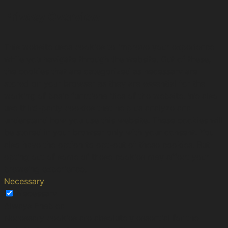
Privacy Overview
This website uses cookies to improve your experience
while you navigate through the website. Out of these,
the cookies that are categorized as necessary are
stored on your browser as they are essential for the
working of basic functionalities of the website. We also
use third-party cookies that help us analyze and
understand how you use this website. These cookies will
be stored in your browser only with your consent. You
also have the option to opt-out of these cookies. But
opting out of some of these cookies may affect your
browsing experience.
Necessary
Necessary
Always Enabled
Necessary cookies are absolutely essential for the