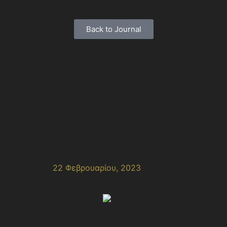
Back to Journal
Article Views :
136 views
Το γαλλικό παράδειγμα
πολιτιστικής διπλωματίας
22 Φεβρουαρίου, 2023
12:59 μμ
Σύμφωνα με τον ορισμό ο πολιτισμός είναι το