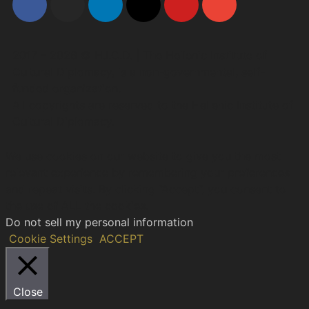
2017 – 2026 © H.I.C.D. | The Hellenic Institute of
Cultural Diplomacy, is a non-governmental, self-
funded organization.
All copyrights are reserved to the Hellenic Ιnstitute of
Cultural Diplomacy.
We use cookies on our website to give you the most
relevant experience by remembering your preferences
and repeat visits. By clicking “Accept”, you consent to
the use of ALL the cookies.
Do not sell my personal information
.
Cookie Settings
ACCEPT
Close