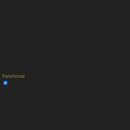
in the category
"Performance".
The cookie is set by the
GDPR Cookie Consent
plugin and is used to
11
store whether or not
viewed_cookie_policy
months
user has consented to
the use of cookies. It
does not store any
personal data.
Functional
Functional
Functional cookies help to perform certain
functionalities like sharing the content of the website on
social media platforms, collect feedbacks, and other
third-party features.
Cookie
Duration
Description
This cookie is set by CloudFlare.