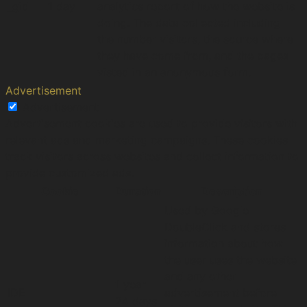
_gid
1 day
analytics report of how the website is
doing. The data collected including
the number visitors, the source where
they have come from, and the pages
visted in an anonymous form.
Advertisement
Advertisement
Advertisement cookies are used to provide visitors with
relevant ads and marketing campaigns. These cookies
track visitors across websites and collect information to
provide customized ads.
Cookie
Duration
Description
Used by Google
DoubleClick and stores
information about how
the user uses the website
and any other
1 year
IDE
advertisement before
24 days