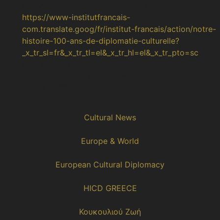
diplomatie culturelle. Ανακτήθηκε από:
https://www-institutfrancais-
com.translate.goog/fr/institut-francais/action/notre-
histoire-100-ans-de-diplomatie-culturelle?
_x_tr_sl=fr&_x_tr_tl=el&_x_tr_hl=el&_x_tr_pto=sc
Max Weber.
Οικονομία και Κοινωνία.
Κοινωνιολογικές έννοιες
, Εκδόσεις: Σαββάλας.
Αθήνα 2005
Cultural News
,
Europe & World
,
European Cultural Diplomacy
,
HICD GREECE
,
Κουκουλιού Ζωή