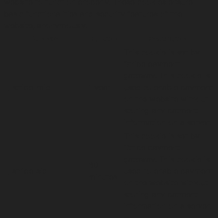
website to function properly. These cookies ensure
basic functionalities and security features of the
website, anonymously.
Cookie
Duration
Description
This cookie is set by
Stripe payment
gateway. This cookie is
__stripe_mid
1 year
used to enable payment
on the website without
storing any patment
information on a server.
This cookie is set by
Stripe payment
gateway. This cookie is
30
__stripe_sid
used to enable payment
minutes
on the website without
storing any patment
information on a server.