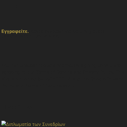
ΚΟΙΝΟΠΟΙΗΣΗ
Εγγραφείτε.
Κάντε εγγραφή για να μην χάσετε
μελλοντικές δημοσιεύσεις.
You can unsubscribe at any time. By signing up you are
agreeing to our Terms of Service and Privacy Policy. This
site is protected by reCAPTCHA and the Google Privacy
Policy and Terms of Service apply.
ΠΕΡΙΣΣΟΤΕΡΑ