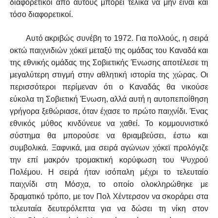
διαφορετικοί από αυτούς μπορεί τελικά να μην είναι και
τόσο διαφορετικοί.
Αυτό ακριβώς συνέβη το 1972. Για πολλούς, η σειρά
οκτώ παιχνιδιών χόκεϊ μεταξύ της ομάδας του Καναδά και
της εθνικής ομάδας της Σοβιετικής Ένωσης αποτέλεσε τη
μεγαλύτερη στιγμή στην αθλητική ιστορία της χώρας. Οι
περισσότεροι περίμεναν ότι ο Καναδάς θα νικούσε
εύκολα τη Σοβιετική Ένωση, αλλά αυτή η αυτοπεποίθηση
γρήγορα ξεθώριασε, όταν έχασε το πρώτο παιχνίδι. Ένας
εθνικός μύθος κινδύνευε να χαθεί. Το κομμουνιστικό
σύστημα θα μπορούσε να θριαμβεύσει, έστω και
συμβολικά. Ξαφνικά, μια σειρά αγώνων χόκεϊ προλόγιζε
την επί μακρόν τρομακτική κορύφωση του Ψυχρού
Πολέμου. Η σειρά ήταν ισόπαλη μέχρι το τελευταίο
παιχνίδι στη Μόσχα, το οποίο ολοκληρώθηκε με
δραματικό τρόπο, με τον Πολ Χέντερσον να σκοράρει στα
τελευταία δευτερόλεπτα για να δώσει τη νίκη στον