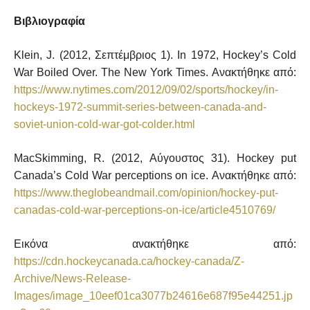
Βιβλιογραφία
Klein, J. (2012, Σεπτέμβριος 1). In 1972, Hockey’s Cold
War Boiled Over. The New York Times. Ανακτήθηκε από:
https://www.nytimes.com/2012/09/02/sports/hockey/in-
hockeys-1972-summit-series-between-canada-and-
soviet-union-cold-war-got-colder.html
MacSkimming, R. (2012, Αύγουστος 31). Hockey put
Canada’s Cold War perceptions on ice. Ανακτήθηκε από:
https://www.theglobeandmail.com/opinion/hockey-put-
canadas-cold-war-perceptions-on-ice/article4510769/
Εικόνα ανακτήθηκε από:
https://cdn.hockeycanada.ca/hockey-canada/Z-
Archive/News-Release-
Images/image_10eef01ca3077b24616e687f95e44251.jp