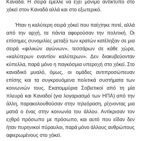
Καναδά. Η σειρά έμελλε να έχει μόνιμο αντίκτυπο στο
χόκεϊ στον Καναδά αλλά και στο εξωτερικό.
Ήταν η καλύτερη σειρά χόκεϊ που παίχτηκε ποτέ, αλλά
από την αρχή, τα πάντα αφορούσαν την πολιτική. Οι
επίσημες συνομιλίες μεταξύ των κρατών κατέληξαν σε μια
σειρά «φιλικών αγώνων», τεσσάρων σε κάθε χώρα,
«καλύτερων εναντίον καλύτερων». Δεν διακυβεύονταν
κύπελλα, παρά μόνο η παγκόσμια υπεροχή στο χόκεϊ. Στο
καναδικό μυαλό, όμως, οι ομάδες αντιπροσώπευαν
επίσης και τα συγκρουόμενα πολιτικά συστήματα των
κοινωνιών τους. Εκατομμύρια Σοβιετικοί από τη μία
πλευρά και Καναδοί (για λογαριασμό των ΗΠΑ) από την
άλλη, παρακολουθούσαν στην τηλεόραση, ρίχνοντας μια
ματιά ο ένας στην κοινωνία του άλλου. Αντίκρισαν τον
εχθρό πρόσωπο με πρόσωπο, και αυτό που είδαν δεν
ήταν πυρηνικοί πύραυλοι, παρά μόνο άλλους ανθρώπους
αφιερωμένους στο χόκεϊ.