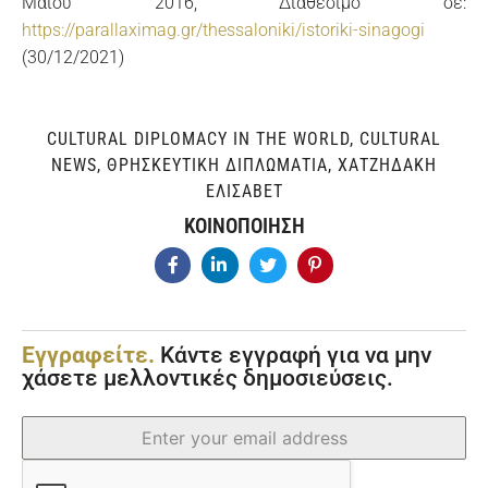
Μαΐου 2016, Διαθέσιμο σε:
https://parallaximag.gr/thessaloniki/istoriki-sinagogi
(30/12/2021)
CULTURAL DIPLOMACY IN THE WORLD
,
CULTURAL
NEWS
,
ΘΡΗΣΚΕΥΤΙΚΉ ΔΙΠΛΩΜΑΤΊΑ
,
ΧΑΤΖΗΔΆΚΗ
ΕΛΙΣΆΒΕΤ
ΚΟΙΝΟΠΟΙΗΣΗ
Εγγραφείτε.
Κάντε εγγραφή για να μην
χάσετε μελλοντικές δημοσιεύσεις.