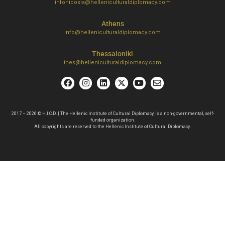
infonicosia@helleniculturaldiplomacy.com
Athens
info@helleniculturaldiplomacy.com
Thessaloniki
thes@helleniculturaldiplomacy.com
2017 – 2026 © H.I.C.D. | The Hellenic Institute of Cultural Diplomacy, is a non-governmental, self-
funded organization.
All copyrights are reserved to the Hellenic Ιnstitute of Cultural Diplomacy.