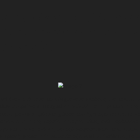
α της Βιέννης στις VR Ξεναγ
ωματία αναδεικνύει την Πολ
ης Αυστρίας
λεί έναν από τους πιο σύγχρονους κλάδους της πολιτιστι
ίων μπορεί να επιτευχθεί η προβολή και η προώθηση της 
ελεί σημαντικό πρότυπο χώρας που έχει αξιοποιήσει τα κ
ια πολιτιστική της παράδοση παγκοσμίως, ενώ παράλληλα
ογο και την κατανόηση μεταξύ διαφορετικών πολιτισμών.
στριακή ψηφιακή διπλωματία αξιοποιεί το διαδίκτυο, τα 