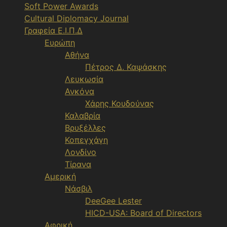
Soft Power Awards
Cultural Diplomacy Journal
Γραφεία Ε.Ι.Π.Δ
Ευρώπη
Αθήνα
Πέτρος Δ. Καψάσκης
Λευκωσία
Ανκόνα
Χάρης Κουδούνας
Καλαβρία
Βρυξέλλες
Κοπεγχάγη
Λονδίνο
Τίρανα
Αμερική
Νάσβιλ
DeeGee Lester
HICD-USA: Board of Directors
Αφρική