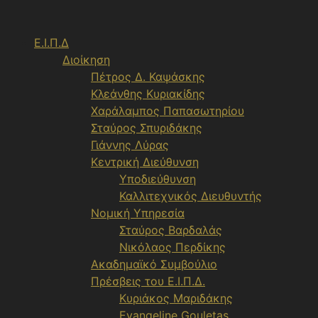
Μετάβαση
σε
Ε.Ι.Π.Δ
περιεχόμενο
Διοίκηση
Πέτρος Δ. Καψάσκης
Κλεάνθης Κυριακίδης
Χαράλαμπος Παπασωτηρίου
Σταύρος Σπυριδάκης
Γιάννης Λύρας
Κεντρική Διεύθυνση
Υποδιεύθυνση
Καλλιτεχνικός Διευθυντής
Νομική Υπηρεσία
Σταύρος Βαρδαλάς
Νικόλαος Περδίκης
Ακαδημαϊκό Συμβούλιο
Πρέσβεις του Ε.Ι.Π.Δ.
Κυριάκος Μαριδάκης
Evangeline Gouletas