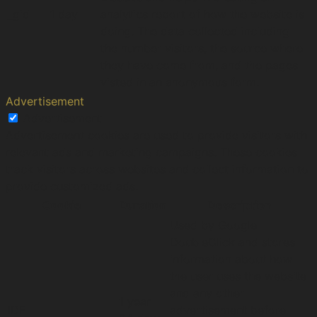
_gid
1 day
analytics report of how the website is
doing. The data collected including
the number visitors, the source where
they have come from, and the pages
visted in an anonymous form.
Advertisement
Advertisement
Advertisement cookies are used to provide visitors with
relevant ads and marketing campaigns. These cookies
track visitors across websites and collect information to
provide customized ads.
Cookie
Duration
Description
Used by Google
DoubleClick and stores
information about how
the user uses the website
and any other
1 year
IDE
advertisement before