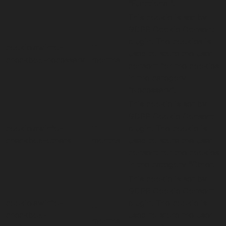
"Functional".
This cookie is set by
GDPR Cookie Consent
plugin. The cookies is
cookielawinfo-
11
used to store the user
checkbox-necessary
months
consent for the cookies
in the category
"Necessary".
This cookie is set by
GDPR Cookie Consent
cookielawinfo-
11
plugin. The cookie is
checkbox-others
months
used to store the user
consent for the cookies
in the category "Other.
This cookie is set by
GDPR Cookie Consent
cookielawinfo-
plugin. The cookie is
11
checkbox-
used to store the user
months