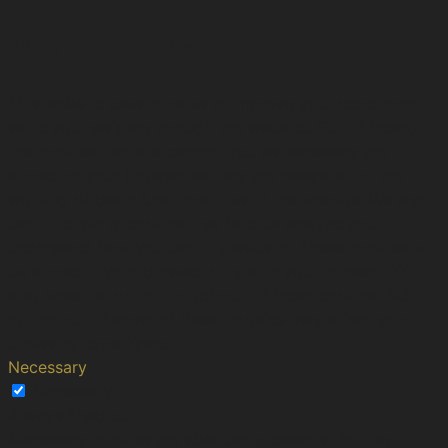
Privacy Overview
This website uses cookies to improve your experience
while you navigate through the website. Out of these,
the cookies that are categorized as necessary are
stored on your browser as they are essential for the
working of basic functionalities of the website. We also
use third-party cookies that help us analyze and
understand how you use this website. These cookies will
be stored in your browser only with your consent. You
also have the option to opt-out of these cookies. But
opting out of some of these cookies may affect your
browsing experience.
Necessary
Necessary
Always Enabled
Necessary cookies are absolutely essential for the