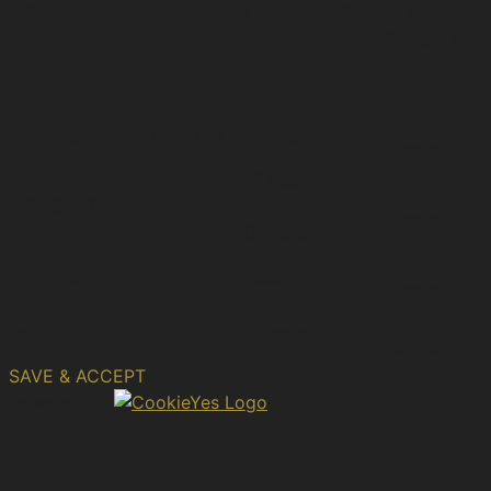
Other uncategorized cookies are those that are being
analyzed and have not been classified into a category
as yet.
Cookie
Duration
Description
No
_gat_gtag_UA_196689604_1
1 minute
description
16 years 7
No
CONSENT
months 12 days
description
6 hours
No
cookies.js
session
description
No
m
2 years
description
SAVE & ACCEPT
Powered by
Αρχείο Ηνωμένου Βασιλείου