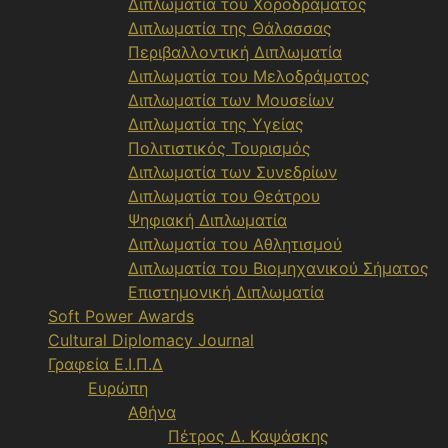
Διπλωματία του Χοροδράματος
Διπλωματία της Θάλασσας
Περιβαλλοντική Διπλωματία
Διπλωματία του Μελοδράματος
Διπλωματία των Μουσείων
Διπλωματία της Υγείας
Πολιτιστικός Τουρισμός
Διπλωματία των Συνεδρίων
Διπλωματία του Θεάτρου
Ψηφιακή Διπλωματία
Διπλωματία του Αθλητισμού
Διπλωματία του Βιομηχανικού Σήματος
Επιστημονική Διπλωματία
Soft Power Awards
Cultural Diplomacy Journal
Γραφεία Ε.Ι.Π.Δ
Ευρώπη
Αθήνα
Πέτρος Δ. Καψάσκης