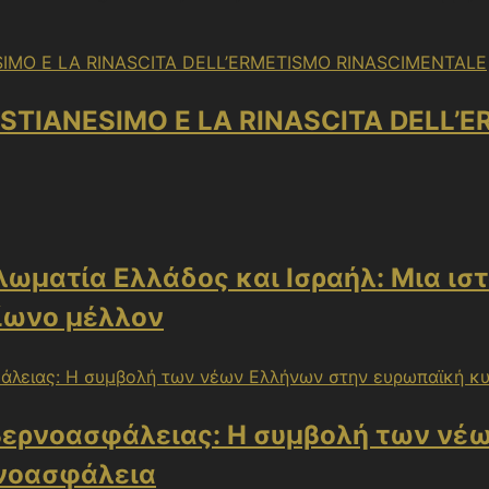
ISTIANESIMO E LA RINASCITA DELL’
ωματία Ελλάδος και Ισραήλ: Μια ιστ
ίωνο μέλλον
βερνοασφάλειας: Η συμβολή των νέ
νοασφάλεια