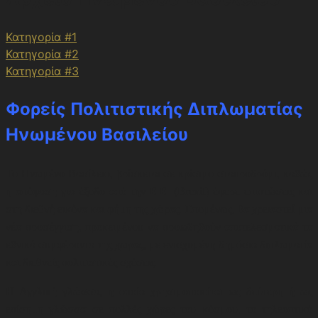
Κατηγορία #1
Κατηγορία #2
Κατηγορία #3
Φορείς Πολιτιστικής Διπλωματίας
Ηνωμένου Βασιλείου
Το Ηνωμένο Βασίλειο, βρίσκεται σε κρίσιμο σταυροδρόμι, καθώς
η απόφαση για έξοδο από την Ε.Ε. (Brexit) έφερε επιπτώσεις και
στη διεθνή εικόνα και φήμη της χώρας. Επομένως, θα χρειαστεί μια
νέα προσέγγιση, προκειμένου να προωθηθούν αποτελεσματικά τα
εθνικά συμφέροντα της χώρας, με ενισχυμένη δημόσια διπλωματία
και διεθνείς πολιτιστικές σχέσεις.
Η Αγγλική γλώσσα, η οποία χρησιμοποιείται ως δεύτερη ή ως
επίσημη γλώσσα σε πολλές χώρες του κόσμου, το τηλεοπτικό