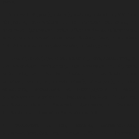
χώρας.
Το Υπουργείο Ψηφιακής πολιτικής, παιδείας, πολιτισμού, ΜΜΕ και
αθλητισμού, συνεργάζεται με το Βρετανικό συμβούλιο, το
Υπουργείο Εξωτερικών (Foreign Office) και άλλους κυβερνητικούς
φορείς για να προωθήσουν
πρωτοβουλίες, όπως η καμπάνια
GREAT και πολιτιστικές συνεργασίες με άλλες χώρες
.
Το 2006, δημιουργήθηκε το συμβούλιο Δημόσιας Διπλωματίας, σε
μια προσπάθεια αναθεώρησης των πρακτικών της δημόσιας
διπλωματίας στο Ηνωμένο Βασίλειο. Το συμβούλιο είναι
υπεύθυνο, για τη δημιουργία εθνικής στρατηγικής δημόσιας
διπλωματίας, προκειμένου να υποστηριχθούν τα διεθνή
συμφέροντα και οι στόχοι του Ηνωμένου Βασιλείου. Τα μέλη του
συμβουλίου είναι το Υπουργείο Εξωτερικών, το Βρετανικό
Συμβούλιο και η Παγκόσμια Υπηρεσία του BBC.
Σε συνεργασία με τους βασικούς ενδιαφερόμενους,
συμπεριλαμβανομένου του Foreign Office, του Βρετανικού