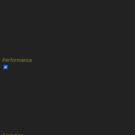
This cookie is set by CloudFlare.
30
__cf_bm
The cookie is used to support
minutes
Cloudflare Bot Management.
This cookie is set by Polylang
plugin for WordPress powered
pll_language
1 year
websites. The cookie stores the
language code of the last
browsed page.
Performance
Performance
Performance cookies are used to understand and
analyze the key performance indexes of the website
which helps in delivering a better user experience for the
visitors.
Cookie
Duration
Description
This cookies is set by Youtube and is
YSC
session
used to track the views of embedded
videos.