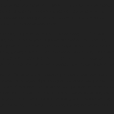
α μουσεία που διαθέτει η Βιέννη — χρησιμοποιούν διαδρ
ς και ψηφιακές ξεναγήσεις για να παρουσιάσουν τις συ
ές εφαρμογές ενισχύουν την κατανόηση και την εκτίμηση
 και πιο ποικιλόμορφο κοινό.
νολογίες Πληροφορικής και Επικοινωνίας (ΤΠΕ), δηλαδή τα
ς, δίκτυα, λογισμικό, εφαρμογές διαδικτύου, κινητές συ
ι φανερά την καινοτομία του τουριστικού προϊόντος και
ι αυξημένες δυνατότητες του διαδικτύου, όπως η εικονικ
χηματίσει σημαντικά τόσο τη ζήτηση στον τουρισμό – δηλα
 – όσο και τον τρόπο λειτουργίας των τουριστικών επιχ
αναπροσδιορισμού της συμμετοχής των τουριστών και του 
ουριστικής αξίας, έχει ενταχθεί τα τελευταία χρόνια η Αυ
τριακό Υπουργείο Εξωτερικών διατηρεί ενεργούς λογαρι
ενεργά προωθεί τα πολιτιστικά δρώμενα, εκθέσεις και φε
ισμού, η Αυστρία επιδιώκει να ενισχύσει την εικόνα της ω
ξιοποιώντας τη δύναμη της ήπιας ισχύος για να εδραιώσει