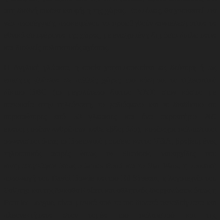
στη διεθνή εικόνα και φήμη της χώρας. Επομένως, θα χρειαστεί μια
νέα προσέγγιση, προκειμένου να προωθηθούν αποτελεσματικά τα
εθνικά συμφέροντα της χώρας, με ενισχυμένη δημόσια διπλωματία
και διεθνείς πολιτιστικές σχέσεις.
Η Αγγλική γλώσσα, η οποία χρησιμοποιείται ως δεύτερη ή ως
επίσημη γλώσσα σε πολλές χώρες του κόσμου, το τηλεοπτικό
δίκτυο BBC (το μεγαλύτερο δίκτυο ΜΜΕ στον κόσμο με
παρουσία στην τηλεόραση, το ραδιόφωνο και το διαδίκτυο σε
περισσότερες από 30 γλώσσες και ένα ακροατήριο 269
εκατομμυρίων ανθρώπων κάθε εβδομάδα)
,
κυρίαρχοι πολιτιστικοί
οργανισμοί όπως το Βρετανικό μουσείο και το V&A
,
βραβευμένες
τηλεοπτικές σειρές όπως το Sherlock, ναυαρχίδες του
κινηματογράφου όπως ο James Bond και το Star Wars, η μουσική
παραγωγή του David Bowie και του Ed Sheeran
,
η λογοτεχνία του
Σαίξπηρ και της Άγκαθα Κρίστι και αθλητικές διοργανώσεις όπως η
Premier League, είναι μερικά από τα πιο δυνατά παραδείγματα και
πλεονεκτήματα στον τομέα του πολιτισμού και της