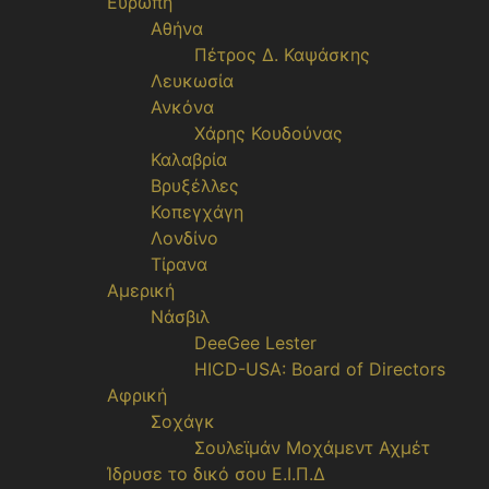
Ευρώπη
Αθήνα
Πέτρος Δ. Καψάσκης
Λευκωσία
Ανκόνα
Χάρης Κουδούνας
Καλαβρία
Βρυξέλλες
Κοπεγχάγη
Λονδίνο
Τίρανα
Αμερική
Νάσβιλ
DeeGee Lester
HICD-USA: Board of Directors
Αφρική
Σοχάγκ
Σουλεϊμάν Μοχάμεντ Αχμέτ
Ίδρυσε το δικό σου Ε.Ι.Π.Δ