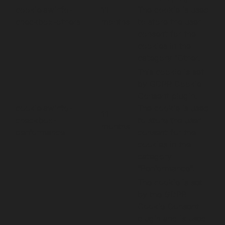
cookielawinfo-
11
The cookie is used
checkbox-others
months
to store the user
consent for the
cookies in the
category "Other.
This cookie is set
by GDPR Cookie
Consent plugin.
cookielawinfo-
The cookie is used
11
checkbox-
to store the user
months
performance
consent for the
cookies in the
category
"Performance".
The cookie is set
by the GDPR
Cookie Consent
plugin and is used