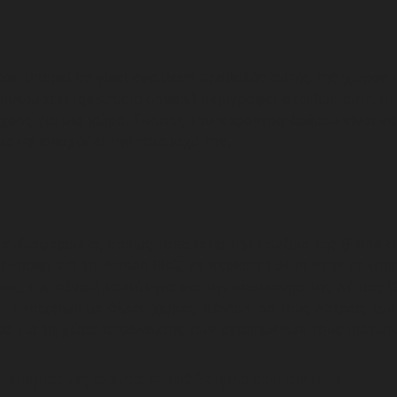
ώρας μπορεί να γίνει ένα μέσο προβολής αυτής της χώρας 
πλωματία (gastrodiplomacy) περιγράφει ακριβώς αυτή τη
ισχύος για μια χώρα. Σκοπός του παρόντος άρθρου είναι ν
ια να ενισχύσει την ήπια ισχύ της.
 ενδιαφέρουσα, καθώς τοποθετεί την κουζίνα της (Hansik)
bimbap και το korean BBQ, σε περίοπτη θέση στην πολιτισ
η, την εθνική ταυτότητα και την κουλτούρα της Νότιας 
ών στοιχείων με άλλες χώρες· κάνουν δε τους λάτρεις τ
ρα για τη χώρα προέλευσης των αγαπημένων τους πιάτων
λωματίας και το παράδειγμα του kimchi