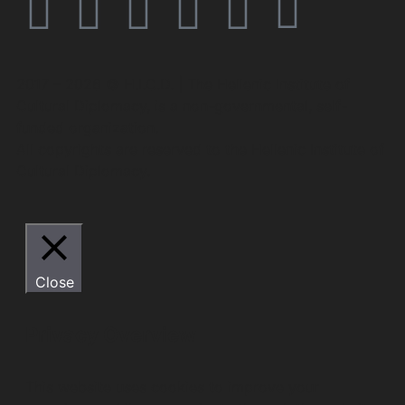
2017 – 2026 © H.I.C.D. | The Hellenic Institute of
Cultural Diplomacy, is a non-governmental, self-
funded organization.
All copyrights are reserved to the Hellenic Ιnstitute of
Cultural Diplomacy.
Close
Privacy Overview
This website uses cookies to improve your