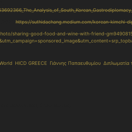
22,
/363692366_The_Analysis_of_South_Korean_Gastrodiplomacy
5/2021,
https://suthidachang.medium.com/korean-kimchi-
/photo/sharing-good-food-and-wine-with-friend-gm94908
e&utm_campaign=sponsored_image&utm_content=srp_topb
 World
,
HICD GREECE
,
Γιάννης Παπαευθυμίου
,
Διπλωματία 
ετε μελλοντικές δημοσιεύσεις.