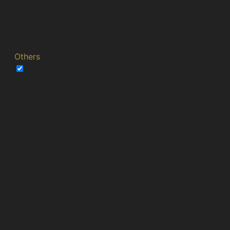
track the
VISITOR_INFO1_LIVE
months
information of the
27 days
embedded YouTube
videos on a website.
Others
Others
Other uncategorized cookies are those that are
being analyzed and have not been classified into a
category as yet.
Cookie
Duration
Description
No
_gat_gtag_UA_196689604_1
1 minute
description
16 years 7
months 12
No
CONSENT
days 6
description
hours
No
cookies.js
session
description