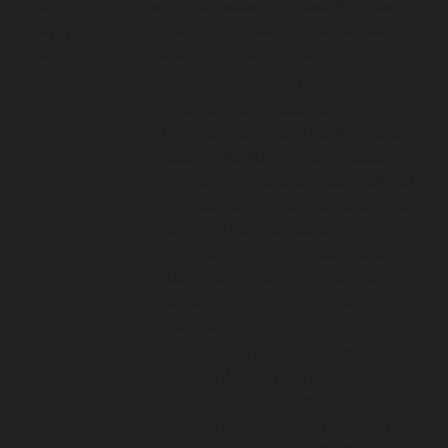
visitors interact with the website. These cookies
help provide information on metrics the number of
visitors, bounce rate, traffic source, etc.
Cookie
Duration
Description
This cookie is installed by
Google Analytics. The cookie is
used to calculate visitor, session,
campaign data and keep track of
site usage for the site's analytics
_ga
2 years
report. The cookies store
information anonymously and
assign a randomly generated
number to identify unique
visitors.
This cookie is installed by
Google Analytics. The cookie is
used to store information of how
visitors use a website and helps