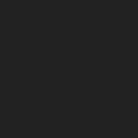
The cookie is set
by GDPR cookie
consent to record
cookielawinfo-
11
the user consent
checkbox-functional
months
for the cookies in
the category
"Functional".
This cookie is set
by GDPR Cookie
Consent plugin.
The cookies is
cookielawinfo-
11
used to store the
checkbox-necessary
months
user consent for
the cookies in the
category
"Necessary".
This cookie is set
by GDPR Cookie
Consent plugin.