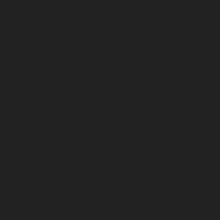
information on a
server.
The cookie is set
by GDPR cookie
cookielawinfo-
consent to record
checkbox-
1 year
the user consent
advertisement
for the cookies in
the category
"Advertisement".
This cookie is set
by GDPR Cookie
Consent plugin.
The cookie is used
cookielawinfo-
11
to store the user
checkbox-analytics
months
consent for the
cookies in the
category
"Analytics".