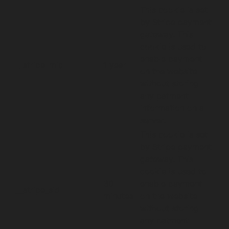
This cookie is set
by Stripe payment
gateway. This
cookie is used to
enable payment
__stripe_mid
1 year
on the website
without storing
any patment
information on a
server.
This cookie is set
by Stripe payment
gateway. This
cookie is used to
30
enable payment
__stripe_sid
minutes
on the website
without storing
any patment