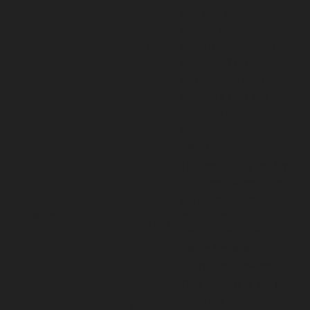
and any other
1 year
advertisement
IDE
24 days
before visiting the
website. This is used
to present users
with ads that are
relevant to them
according to the
user profile.
This cookie is set by
doubleclick.net. The
purpose of the
15
test_cookie
cookie is to
minutes
determine if the
user's browser
supports cookies.
This cookie is set by
Youtube. Used to
5