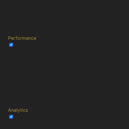
Polylang plugin for
WordPress powered
pll_language
1 year
websites. The cookie stores
the language code of the
last browsed page.
Performance
Performance
Performance cookies are used to understand and
analyze the key performance indexes of the
website which helps in delivering a better user
experience for the visitors.
Cookie
Duration
Description
This cookies is set by Youtube
YSC
session
and is used to track the views of
embedded videos.
Analytics
Analytics
Analytical cookies are used to understand how