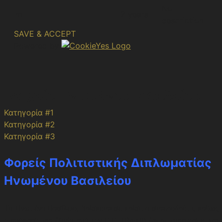
No
m
2 years
description
SAVE & ACCEPT
Powered by
Αρχείο Ηνωμένου Βασιλείου
Κατηγορία #1
Κατηγορία #2
Κατηγορία #3
Φορείς Πολιτιστικής Διπλωματίας
Ηνωμένου Βασιλείου
Το Ηνωμένο Βασίλειο, βρίσκεται σε κρίσιμο σταυροδρόμι, καθώς
η απόφαση για έξοδο από την Ε.Ε. (Brexit) έφερε επιπτώσεις και