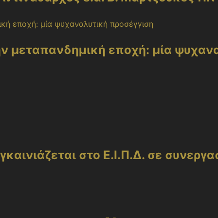
ην μεταπανδημική εποχή: μία ψυχαν
καινιάζεται στο Ε.Ι.Π.Δ. σε συνεργα