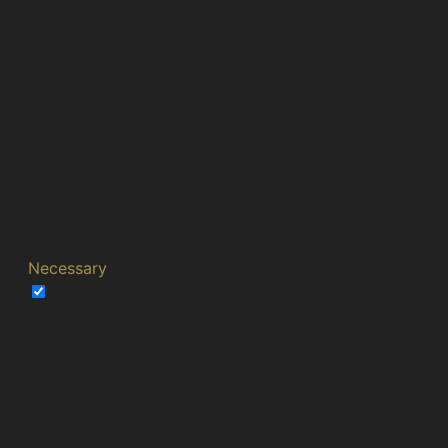
experience while you navigate through the website.
Out of these, the cookies that are categorized as
necessary are stored on your browser as they are
essential for the working of basic functionalities of
the website. We also use third-party cookies that
help us analyze and understand how you use this
website. These cookies will be stored in your
browser only with your consent. You also have the
option to opt-out of these cookies. But opting out
of some of these cookies may affect your
browsing experience.
Necessary
Necessary
Always Enabled
Necessary cookies are absolutely essential for the
website to function properly. These cookies ensure
basic functionalities and security features of the
website, anonymously.
Cookie
Duration
Description