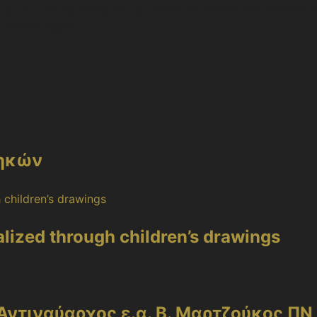
 up you are agreeing to our Terms of Service and Privacy P
Service apply.
θηκών
lized through children’s drawings
 Αντιναύαρχος ε.α. Β. Μαρτζούκος ΠΝ