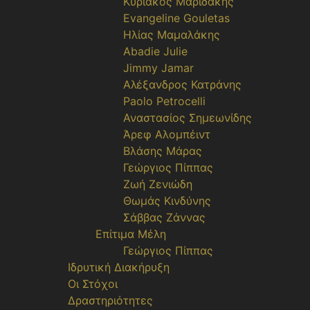
Κυριάκος Μαριδάκης
Evangeline Gouletas
Ηλίας Μαμαλάκης
Abadie Julie
Jimmy Jamar
Αλέξανδρος Κατράνης
Paolo Petrocelli
Αναστασίος Σημεωνίδης
Άρεφ Αλομπέιντ
Βλάσης Μάρας
Γεώργιος Πίππας
Ζωή Ζενιώδη
Θωμάς Κινδύνης
Σάββας Ζάννας
Επίτιμα Μέλη
Γεώργιος Πίππας
Ιδρυτική Διακήρυξη
Οι Στόχοι
Δραστηριότητες