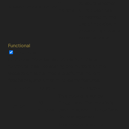
11
to store whether
viewed_cookie_policy
months
or not user has
consented to the
use of cookies. It
does not store any
personal data.
Functional
Functional
Functional cookies help to perform certain
functionalities like sharing the content of the
website on social media platforms, collect
feedbacks, and other third-party features.
Cookie
Duration
Description
This cookie is set by
30
CloudFlare. The cookie is
__cf_bm
minutes
used to support Cloudflare
Bot Management.
This cookie is set by