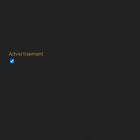
in creating an analytics report of
_gid
1 day
how the website is doing. The
data collected including the
number visitors, the source
where they have come from, and
the pages visted in an
anonymous form.
Advertisement
Advertisement
Advertisement cookies are used to provide visitors
with relevant ads and marketing campaigns. These
cookies track visitors across websites and collect
information to provide customized ads.
Cookie
Duration
Description
Used by Google
DoubleClick and
stores information
about how the user
uses the website