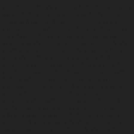
Η σερβική κουζίνα έχει κερδίσει διεθνή αναγνώριση για
τις μοναδικές γεύσεις, τα διαφορετικά πιάτα και την
πολιτιστική της σημασία. Η παγκόσμια εκτίμηση των
σερβικών σπεσιαλιτέ, όπως το Ćevapi, το Sarma και το
Ajvar, έχει ανεβάσει το γαστρονομικό προφίλ της
χώρας. Εστιατόρια σε όλο τον κόσμο με σερβικά πιάτα
συμβάλλουν στον παγκόσμιο διάλογο για ποικίλες και
γευστικές κουζίνες, τοποθετώντας τη σερβική
γαστρονομία ως πολιτιστικό πρεσβευτή στη διεθνή
σκηνή. Οι γαστρονομικές εκδηλώσεις και τα φεστιβάλ
διαδραματίζουν κεντρικό ρόλο στην προβολή της
σερβικής κουλτούρας και κουζίνας σε ένα ευρύτερο
κοινό. Εκδηλώσεις όπως εκθέσεις τροφίμων,
γαστρονομικά φεστιβάλ και γαστρονομικές προθήκες
παρέχουν μια πλατφόρμα για τους σεφ και τους
λάτρεις του φαγητού για να αναδείξουν τον πλούτο
της σερβικής γαστρονομίας. Αυτές οι συγκεντρώσεις
όχι μόνο προωθούν τα παραδοσιακά πιάτα αλλά