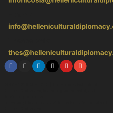
infonicosia@helleniculturaldi
Athens
info@helleniculturaldiplomacy
Thessaloniki
thes@helleniculturaldiplomac
2017 – 2026 © H.I.C.D. | The Hellenic Institute of
Cultural Diplomacy, is a non-governmental, self-
funded organization.
All copyrights are reserved to the Hellenic Ιnstitute of
Cultural Diplomacy.