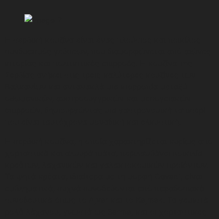
Η σερβική κουζίνα είναι ένας πλούσιος και ποικίλος
συνδυασμός γεύσεων, που διαμορφώνεται από αιώνες
ιστορίας και πολιτιστικές επιρροές. Η κουζίνα της
Σερβίας ανήκει στις τρεις καλύτερες κουζίνες των
Βαλκανίων και αντανακλά μια ισορροπία μεταξύ
οθωμανικών, αυστροουγγρικών και μεσογειακών
επιρροών, δημιουργώντας μια γαστρονομική ταπισερί
που είναι ταυτόχρονα μοναδική και ελκυστική.
Η σερβική κουζίνα, η οποία χαρακτηρίζεται κυρίως από
χορταστικά και αλμυρά πιάτα, περιλαμβάνει ποικιλία
κρεάτων, λαχανικών και γαλακτοκομικών προϊόντων.
Τα ψητά κρέατα, ιδιαίτερα με τη μορφή Ćevapi, είναι
εμβληματικά, συχνά συνοδεύονται από παραδοσιακά
συνοδευτικά όπως το Ajvar και το Kajmak. Τα γεμιστά
ρολά λάχανου, γνωστά ως Sarma, και οι χορταστικές