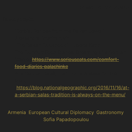
Σοφία Παπαδοπούλου
Βιβλιογραφία:
“Serbia: Recipes from the Balkan Jewel” –
Aleksandra Stratimirovic
“The Balkan Cookbook” – Jelena Katic
The Comfort Food Diaries: Dreaming of a Serbian
Staple (
https://www.seriouseats.com/comfort-
food-diaries-palachinke
)
At a Serbian Salaš, Tradition is Always On The
Menu
(
https://blog.nationalgeographic.org/2016/11/16/at-
a-serbian-salas-tradition-is-always-on-the-menu/
)
Armenia
,
European Cultural Diplomacy
,
Gastronomy
,
Sofia Papadopoulou