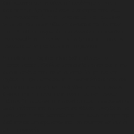
εκδηλώσεις και φεστιβάλ. Για παράδειγμα, κατά τη
διάρκεια των Χριστουγέννων, ένα εορταστικό ψωμί
που ονομάζεται Česnica ψήνεται με ένα κρυμμένο
νόμισμα, που συμβολίζει την ευημερία και την καλή
τύχη. Αυτές οι εποχιακές παραλλαγές στην κουζίνα
υπογραμμίζουν τη σύνδεση μεταξύ του φαγητού, των
πολιτιστικών εορτασμών και του χρόνου.
Η κουζίνα της Σερβίας είναι βαθιά ριζωμένη στις
παραδοσιακές μεθόδους μαγειρικής και εργαλεία που
έχουν περάσει από γενιά σε γενιά. Το ψήσιμο στη
σχάρα, το αργό μαγείρεμα σε πήλινα δοχεία (γνωστά
ως σάτσι) και το ψήσιμο σε ξυλόφουρνο αποτελούν
αναπόσπαστο κομμάτι της προετοιμασίας πολλών
πιάτων. Τα χειροκίνητα εργαλεία, όπως οι χειροκίνητοι
μύλοι κρέατος και οι ξύλινες κουτάλες, συνεχίζουν να
χρησιμοποιούνται, διατηρώντας την αυθεντικότητα της
διαδικασίας μαγειρέματος και διατηρώντας μια σχέση
με το παρελθόν.