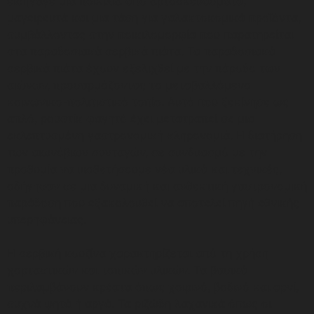
εισήγαγε μια ποικιλία από αρτοσκευάσματα,
μαγειρευτά και μια τάση για γαλακτοκομικά προϊόντα,
συμβάλλοντας στην ποικιλομορφία που παρατηρείται
στα παραδοσιακά σερβικά πιάτα. Τα παραδοσιακά
σερβικά πιάτα έχουν εξελιχθεί με την πάροδο των
αιώνων, προσαρμόζοντας το μεταβαλλόμενο
κοινωνικο-πολιτιστικό τοπίο. Αυτό που ξεκίνησε ως
απλό, ρουστίκ φαγητό έχει μετατραπεί σε μια
εκλεπτυσμένη γαστρονομική κληρονομιά. Η διατήρηση
των αιωνόβιων συνταγών, σε συνδυασμό με την
προθυμία να υιοθετήσουμε νέα υλικά και τεχνικές,
οδήγησαν σε μια δυναμική και ανθεκτική γαστρονομική
παράδοση που εξακολουθεί να αποτελεί πηγή εθνικής
υπερηφάνειας.
Η σερβική κουζίνα χαρακτηρίζεται από τη χρήση
χορταστικών και τοπικών υλικών. Τα βασικά
περιλαμβάνουν κρέατα όπως χοιρινό, βοδινό και αρνί,
συχνά ψητά ή αργά. Τα ριζώδη λαχανικά όπως οι