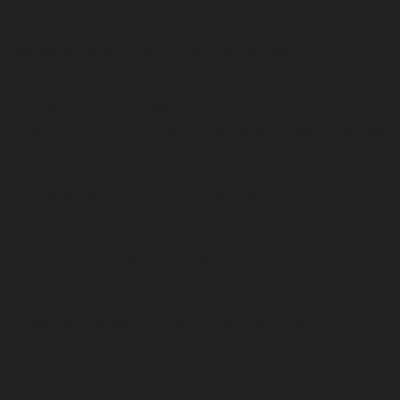
διευκολύνουν και τις πολιτιστικές ανταλλαγές,
ενισχύοντας τη βαθύτερη κατανόηση της
γαστρονομικής κληρονομιάς της Σερβίας.
Συνοψίζοντας, η σερβική κουζίνα χρησιμεύει ως ισχυρό
όχημα για την πολιτιστική διπλωματία, υφαίνοντας μαζί
τις επιρροές από γειτονικές χώρες και ιστορικές
εποχές. Η εξέλιξή του αντανακλά μια δυναμική
αλληλεπίδραση γεύσεων που αντικατοπτρίζει την
πλούσια ιστορία του έθνους. Από την οθωμανική και
την αυστρο-ουγγρική επιρροή στη διατήρηση των
παραδοσιακών πιάτων, η σερβική κουζίνα ενθυλακώνει
την ουσία της πολιτιστικής διπλωματίας, τα
υπερκείμενα σύνορα και την προώθηση των
συνδέσεων μέσω της παγκόσμιας γλώσσας των
τροφίμων.