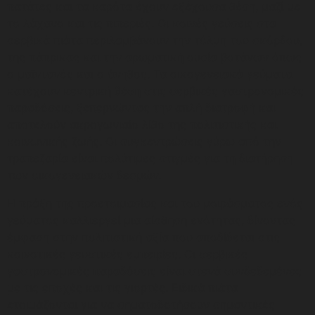
πατάτες και τα καρότα έχουν εξέχουσα θέση, μαζί με
το λάχανο και τις πιπεριές. Οι κοινές γεύσεις στα
σερβικά πιάτα περιλαμβάνουν την τόλμη του σκόρδου,
της πάπρικας και την αρωματική ουσία βοτάνων όπως
ο μαϊντανός και ο άνηθος. Τα οικογενειακά γεύματα
κατέχουν κεντρική θέση στις σερβικές γαστρονομικές
παραδόσεις, ξεπερνώντας την απλή διατροφή και
αποτελούν ακρογωνιαίο λίθο της πολιτιστικής και
κοινωνικής ζωής. Οι συγκεντρώσεις γύρω από την
τραπεζαρία είναι πολύτιμες στιγμές για τη διατήρηση
των οικογενειακών δεσμών.
Η πράξη της προετοιμασίας και του μοιράσματος ενός
γεύματος καλλιεργεί μια αίσθηση ενότητας, δίνοντας
έμφαση στην πολιτιστική αξία που αποδίδεται στις
κοινοτικές γευστικές εμπειρίες. Οι σερβικές
γαστρονομικές παραδόσεις είναι στενά συνδεδεμένες
με τις εποχές και τις γιορτές. Ειδικά πιάτα
ετοιμάζονται για να σηματοδοτήσουν σημαντικές