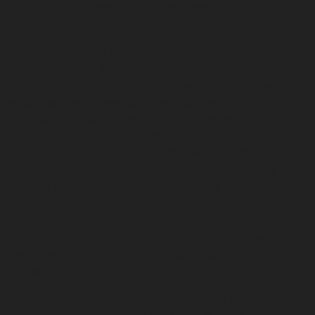
σούπες είναι επίσης βασικά προϊόντα.
Η σερβική κουζίνα έχει διαμορφωθεί σημαντικά από τη
γεωγραφική της θέση και τις αλληλεπιδράσεις της με
τις γειτονικές χώρες. Η πολιτιστική ποικιλομορφία της
περιοχής των Βαλκανίων έχει συμβάλει στη
συγχώνευση των γεύσεων. Οι επιρροές από την
Ελλάδα, την Ουγγαρία, τη Βουλγαρία και την Κροατία
είναι εμφανείς σε διάφορα πιάτα, παρουσιάζοντας ένα
γαστρονομικό σταυροδρόμι που έχει εμπλουτίσει τη
σερβική γαστρονομία. Η Οθωμανική και η
Αυστροουγγρική Αυτοκρατορία άφησαν ανεξίτηλα
σημάδια στη σερβική κουζίνα. Οι οθωμανικές επιρροές
έφεραν την αγάπη για τα ψητά κρέατα, τα αρωματικά
μπαχαρικά και τα συστατικά όπως η μελιτζάνα και οι
πιπεριές.
Από την άλλη πλευρά, η αυστροουγγρική επιρροή