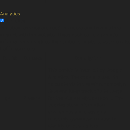
Analytics
Analytics
Analytical cookies are used to understand how visitors
interact with the website. These cookies help provide
information on metrics the number of visitors, bounce rate,
traffic source, etc.
Cookie
Duration
Description
This cookie is installed by Google
Analytics. The cookie is used to
calculate visitor, session, campaign
data and keep track of site usage
_ga
2 years
for the site's analytics report. The
cookies store information
anonymously and assign a
randomly generated number to
identify unique visitors.