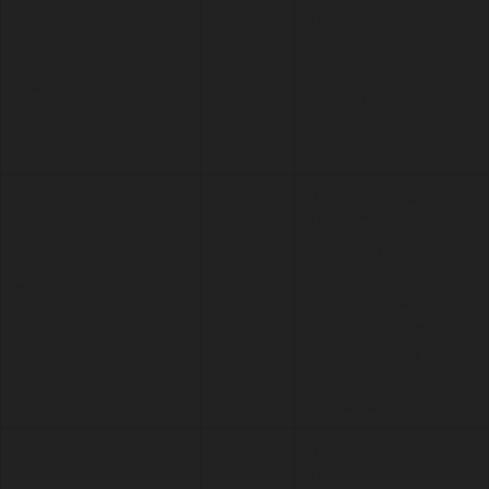
GDPR cookie
consent to record
cookielawinfo-
11
the user consent for
checkbox-functional
months
the cookies in the
category
"Functional".
This cookie is set by
GDPR Cookie
Consent plugin. The
cookies is used to
cookielawinfo-
11
store the user
checkbox-necessary
months
consent for the
cookies in the
category
"Necessary".
This cookie is set by
GDPR Cookie