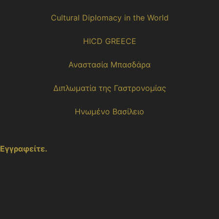
Cultural Diplomacy in the World
,
HICD GREECE
,
Αναστασία Μπασδάρα
,
Διπλωματία της Γαστρονομίας
,
Ηνωμένο Βασίλειο
ΚΟΙΝΟΠΟΙΗΣΗ
Εγγραφείτε.
Κάντε εγγραφή για να μην χάσετε
μελλοντικές δημοσιεύσεις.
You can unsubscribe at any time. By signing up you are
agreeing to our Terms of Service and Privacy Policy. This