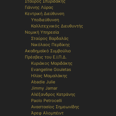
Σταύρος Σπυριδάκης
Γιάννης Λύρας
Κεντρική Διεύθυνση
Υποδιεύθυνση
Καλλιτεχνικός Διευθυντής
Νομική Υπηρεσία
Σταύρος Βαρδαλάς
Νικόλαος Περδίκης
Ακαδημαϊκό Συμβούλιο
Πρέσβεις του Ε.Ι.Π.Δ.
Κυριάκος Μαριδάκης
Evangeline Gouletas
Ηλίας Μαμαλάκης
Abadie Julie
Jimmy Jamar
Αλέξανδρος Κατράνης
Paolo Petrocelli
Αναστασίος Σημεωνίδης
Άρεφ Αλομπέιντ