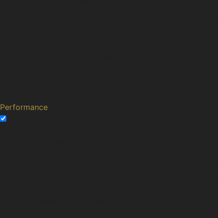
minutes
to support Cloudflare Bot
Management.
This cookie is set by Polylang
plugin for WordPress powered
pll_language
1 year
websites. The cookie stores
the language code of the last
browsed page.
Performance
Performance
Performance cookies are used to understand and analyze
the key performance indexes of the website which helps in
delivering a better user experience for the visitors.
Cookie
Duration
Description
This cookies is set by Youtube and
YSC
session
is used to track the views of
embedded videos.