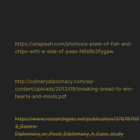
Αναστασία Μπασδάρα
Βιβλιογραφία
Borys, M. (2023, September 15)
https://unsplash.com/photos/a-plate-of-fish-and-
chips-with-a-side-of-peas-N6sRb2Fygaw
Chapple-Sokol, S. (2013). Culinary Diplomacy:
Breaking Bread to Win Hearts and Minds. The Hague
Journal of Diplomacy, 8(2), 161–183.
http://culinarydiplomacy.com/wp-
content/uploads/2013/09/breaking-bread-to-win-
hearts-and-minds.pdf
Hilmi M. (2023, December).Gastro-Diplomacy or
Food Diplomacy: A case study. Research Gate
https://www.researchgate.net/publication/37678790
3_Gastro-
Diplomacy_or_Food_Diplomacy_A_Case_study