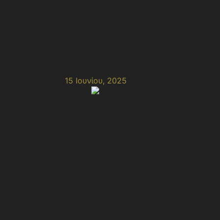
Η Διπλωματία της
Γαστρονομίας ως Εργαλείο
Πολιτιστικής Διπλωματίας
στην Αγγλία
15 Ιουνίου, 2025
6:58 μμ
Η γαστρονομία είναι άρρηκτα συνδεδεμένη με την
πολιτιστική ταυτότητα και τη συλλογική μνήμη ενός λαού,
καθώς φέρει μαζί της γεύσεις, αφηγήσεις και παραδόσεις
που διαμορφώθηκαν μέσα από την ιστορική του πορεία.
Στην περίπτωση του Ηνωμένου Βασιλείου – και ειδικότερα
της Αγγλίας – το φαγητό αντανακλά μια σύνθετη
ταυτότητα, επηρεασμένη τόσο από την τοπική παράδοση
όσο και από τις πολιτισμικές ανταλλαγές που προέκυψαν
μέσα από την αποικιακή ιστορία και τη σύγχρονη