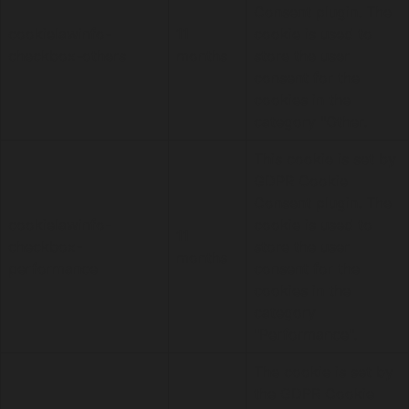
Consent plugin. The
cookielawinfo-
11
cookie is used to
checkbox-others
months
store the user
consent for the
cookies in the
category "Other.
This cookie is set by
GDPR Cookie
Consent plugin. The
cookielawinfo-
cookie is used to
11
checkbox-
store the user
months
performance
consent for the
cookies in the
category
"Performance".
The cookie is set by
the GDPR Cookie