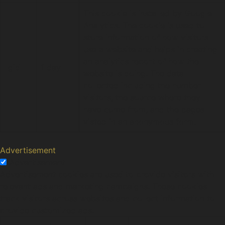
This cookie is installed by Google
Analytics. The cookie is used to
store information of how visitors
use a website and helps in creating
an analytics report of how the
_gid
1 day
website is doing. The data
collected including the number
visitors, the source where they
have come from, and the pages
visted in an anonymous form.
Advertisement
Advertisement
Advertisement cookies are used to provide visitors with
relevant ads and marketing campaigns. These cookies
track visitors across websites and collect information to
provide customized ads.