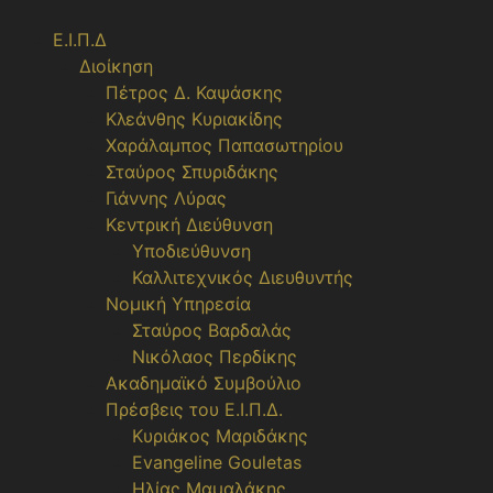
Μετάβαση
σε
Ε.Ι.Π.Δ
περιεχόμενο
Διοίκηση
Πέτρος Δ. Καψάσκης
Κλεάνθης Κυριακίδης
Χαράλαμπος Παπασωτηρίου
Σταύρος Σπυριδάκης
Γιάννης Λύρας
Κεντρική Διεύθυνση
Υποδιεύθυνση
Καλλιτεχνικός Διευθυντής
Νομική Υπηρεσία
Σταύρος Βαρδαλάς
Νικόλαος Περδίκης
Ακαδημαϊκό Συμβούλιο
Πρέσβεις του Ε.Ι.Π.Δ.
Κυριάκος Μαριδάκης
Evangeline Gouletas
Ηλίας Μαμαλάκης