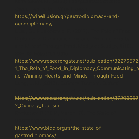
Kentikelenis Μ. (2022) Γαστροδιπλωματία και
Οινοδιπλωματία – Wine Illusion.
https://wineillusion.gr/gastrodiplomacy-and-
oenodiplomacy/
Luša, Đ., & Jakešević, R. (2017). The Role of Food in
Diplomacy: Communicating and “Winning Hearts
and Minds” Through Food. Medijske Studije, 8(16),
99–119. Research Gate
https://www.researchgate.net/publication/32276572
1_The_Role_of_Food_in_Diplomacy_Communicating_a
nd_Winning_Hearts_and_Minds_Through_Food
Long, L. M. (2012). Culinary Tourism. Oxford
University Press. Research gate
https://www.researchgate.net/publication/37200957
2_Culinary_Tourism
Rockower P (2014, March 18). The State of
Gastrodiplomacy. BIDD.
https://www.bidd.org.rs/the-state-of-
gastrodiplomacy/