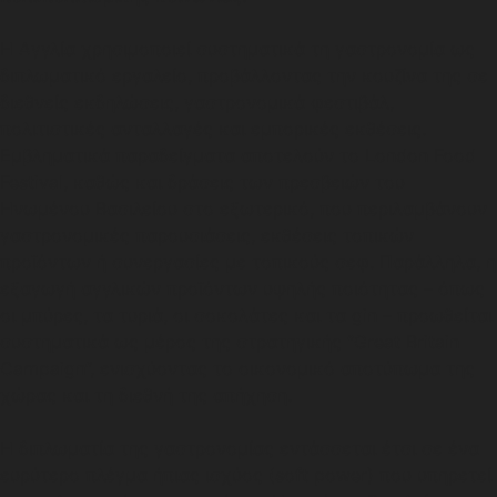
Η Αγγλία χρησιμοποιεί συστηματικά τη γαστρονομία ως
διπλωματικό εργαλείο, προβάλλοντας την κουζίνα της σε
διεθνείς εκδηλώσεις, γαστρονομικά φεστιβάλ,
πολιτιστικές ανταλλαγές και εμπορικές εκθέσεις.
Εμβληματικά παραδείγματα αποτελούν το London Food
Festival, καθώς και δράσεις των πρεσβειών του
Ηνωμένου Βασιλείου στο εξωτερικό, που περιλαμβάνουν
γαστρονομικές παρουσιάσεις, εκθέσεις τοπικών
προϊόντων ή συνεργασίες με τοπικούς σεφ. Παράλληλα, η
εξαγωγή αγγλικών προϊόντων υψηλής ποιότητας – όπως
οι μπύρες, τα τυριά, οι σοκολάτες και τα gin – προωθείται
συστηματικά ως μέρος της στρατηγικής “Great Britain
Campaign”, ενισχύοντας το οικονομικό αποτύπωμα της
χώρας και τη διεθνή της απήχηση.
Η διπλωματία της γαστρονομίας εντάσσεται έτσι σε ένα
ευρύτερο πλέγμα ήπιας ισχύος (soft power) που υπηρετεί