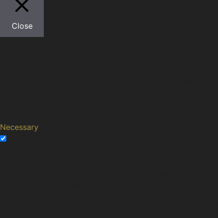
Close
Privacy Overview
This website uses cookies to improve your experience
while you navigate through the website. Out of these, the
cookies that are categorized as necessary are stored on
your browser as they are essential for the working of
basic functionalities of the
...
Necessary
Necessary
Always Enabled
Necessary cookies are absolutely essential for the website
to function properly. These cookies ensure basic
functionalities and security features of the website,
anonymously.
Cookie
Duration
Description