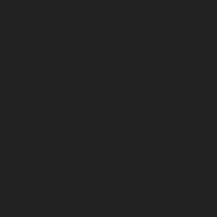
πολυπολιτισμικότητα. Σήμερα, η βρετανική κουζίνα
ξεπερνά τα στερεότυπα του παρελθόντος και
αναδεικνύεται σε έναν δημιουργικό και πολυδιάστατο
χώρο, ικανό να λειτουργήσει ως δίαυλος διαπολιτισμικής
επικοινωνίας και όχημα εξωτερικής πολιτικής.
Η διπλωματία της γαστρονομίας (culinary diplomacy ή
gastrodiplomacy) αποτελεί μια σύγχρονη αλλά ιδιαίτερα
αποτελεσματική μορφή πολιτιστικής διπλωματίας, η οποία
αξιοποιεί το φαγητό και τις διατροφικές παραδόσεις ως
μέσο ενίσχυσης της εικόνας μιας χώρας, προώθησης της
εθνικής ταυτότητας και καλλιέργειας διεθνών σχέσεων.
Πολλές χώρες – ιδίως στην Ασία (όπως η Ταϊλάνδη και η
Νότια Κορέα) – έχουν εντάξει τη γαστρονομία στις
στρατηγικές ήπιας ισχύος τους, επιδιώκοντας να
επηρεάσουν θετικά την κοινή γνώμη στο εξωτερικό και
να ενισχύσουν την πολιτιστική τους επιρροή. Σε αυτό το
πλαίσιο, η Αγγλία δεν αποτελεί εξαίρεση. Αντιθέτως, έχει
καταφέρει να μετατρέψει τη γαστρονομία της από