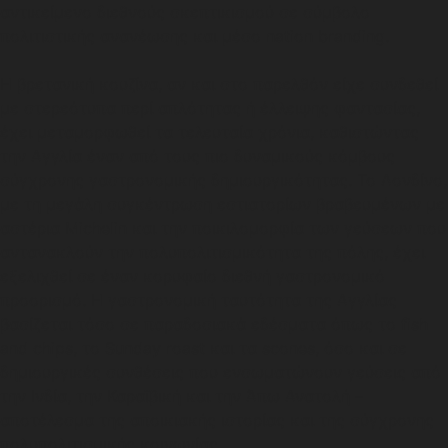
αντικείμενο διεθνούς σκεπτικισμού σε σύμβολο
πολιτιστικής ανανέωσης και μέσο nation branding.
Η βρετανική κουζίνα, αν και στο παρελθόν είχε συνδεθεί
με στερεότυπα περί απλότητας ή έλλειψης φαντασίας,
έχει μεταμορφωθεί τα τελευταία χρόνια, καθιστώντας
την Αγγλία έναν από τους πιο δυναμικούς κόμβους
σύγχρονης γαστρονομικής δημιουργικότητας. Το Λονδίνο,
με τη μεγάλη συγκέντρωση εστιατορίων βραβευμένων με
αστέρια Michelin και την ποικιλομορφία των γεύσεων που
αντανακλούν την πολυπολιτισμικότητα της πόλης, έχει
εξελιχθεί σε έναν κορυφαίο διεθνή γαστρονομικό
προορισμό. Η γαστρονομική ταυτότητα της Αγγλίας
βασίζεται τόσο σε παραδοσιακά εδέσματα όπως το fish
and chips, το Sunday roast και τα scones, όσο και σε
δημιουργικές συνθέσεις που ενσωματώνουν γεύσεις από
την Ινδία, την Καραϊβική και την Άπω Ανατολή –
αποτέλεσμα της αποικιακής ιστορίας και της σύγχρονης
πολυπολιτισμικής κοινωνίας.