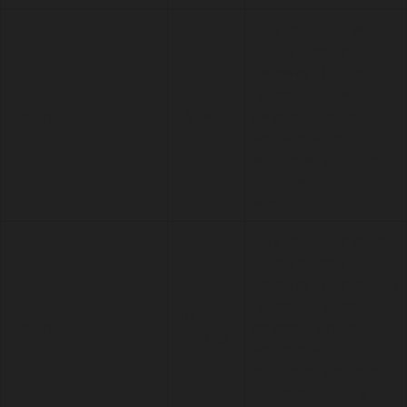
This cookie is set by
Stripe payment
gateway. This cookie
is used to enable
__stripe_mid
1 year
payment on the
website without
storing any patment
information on a
server.
This cookie is set by
Stripe payment
gateway. This cookie
is used to enable
30
__stripe_sid
payment on the
minutes
website without
storing any patment
information on a