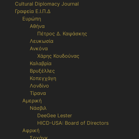
Cultural Diplomacy Journal
Γραφεία Ε.Ι.Π.Δ
Ευρώπη
Αθήνα
Πέτρος Δ. Καψάσκης
Λευκωσία
Ανκόνα
Χάρης Κουδούνας
Καλαβρία
Βρυξέλλες
Κοπεγχάγη
Λονδίνο
Τίρανα
Αμερική
Νάσβιλ
DeeGee Lester
HICD-USA: Board of Directors
Αφρική
Σοχάγκ