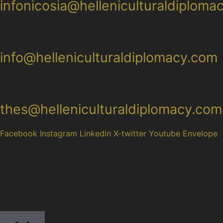
infonicosia@helleniculturaldiploma
Athens
info@helleniculturaldiplomacy.com
Thessaloniki
thes@helleniculturaldiplomacy.com
Facebook
Instagram
Linkedin
X-twitter
Youtube
Envelope
2017 – 2026 © H.I.C.D. | The Hellenic Institute of Cultural
Diplomacy, is a non-governmental, self-funded
organization.
All copyrights are reserved to the Hellenic Ιnstitute of
Cultural Diplomacy.