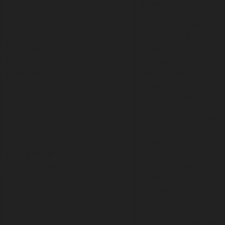
server.
The cookie is set by
GDPR cookie
cookielawinfo-
consent to record
checkbox-
1 year
the user consent for
advertisement
the cookies in the
category
"Advertisement".
This cookie is set by
GDPR Cookie
Consent plugin. The
cookielawinfo-
11
cookie is used to
checkbox-analytics
months
store the user
consent for the
cookies in the
category "Analytics".
The cookie is set by