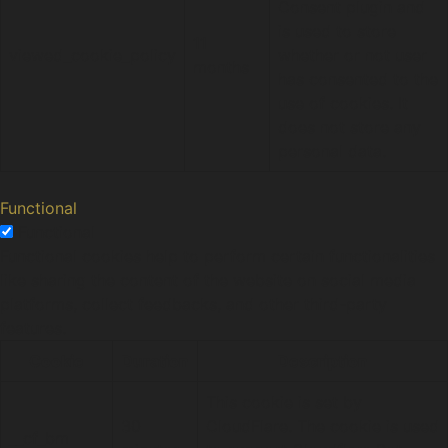
Consent plugin and
is used to store
11
viewed_cookie_policy
whether or not user
months
has consented to the
use of cookies. It
does not store any
personal data.
Functional
Functional
Functional cookies help to perform certain functionalities
like sharing the content of the website on social media
platforms, collect feedbacks, and other third-party
features.
Cookie
Duration
Description
This cookie is set by
30
CloudFlare. The cookie is used
__cf_bm