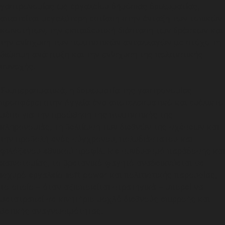
γαστρονομίας ως εργαλείου δημόσιας διπλωματίας,
απαιτείται μεγαλύτερη εστίαση στην ένταξη των τοπικών
κοινοτήτων, την εκπαιδευτική διάσταση των δράσεων και
την ενίσχυση των πολιτιστικών ανταλλαγών με στόχο τη
βιώσιμη ανάπτυξη και την ενίσχυση της πολιτιστικής
συνοχής.
Συμπερασματικά, η διπλωματία της γαστρονομίας
προσφέρει στην Αγγλία ένα αποτελεσματικό και ευέλικτο
μέσο για την προώθηση της πολιτιστικής της
κληρονομιάς, τη βελτίωση των διεθνών της σχέσεων και
την προβολή ενός σύγχρονου, πολυδιάστατου και
φιλόξενου εθνικού προφίλ. Με συνδυασμό παράδοσης και
καινοτομίας, το βρετανικό φαγητό αναδεικνύεται σε
ισχυρό εργαλείο soft power και πολιτιστικής παρουσίας,
το οποίο – όταν αξιοποιείται στρατηγικά – μπορεί να
μετατραπεί σε κινητήριο μοχλό διεθνούς επιρροής και
θετικής αναγνωσιμότητας.