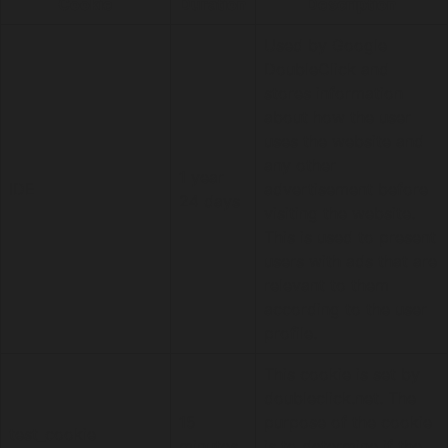
Cookie
Duration
Description
Used by Google
DoubleClick and
stores information
about how the user
uses the website and
any other
1 year
IDE
advertisement before
24 days
visiting the website.
This is used to present
users with ads that are
relevant to them
according to the user
profile.
This cookie is set by
doubleclick.net. The
15
purpose of the cookie
test_cookie
minutes
is to determine if the