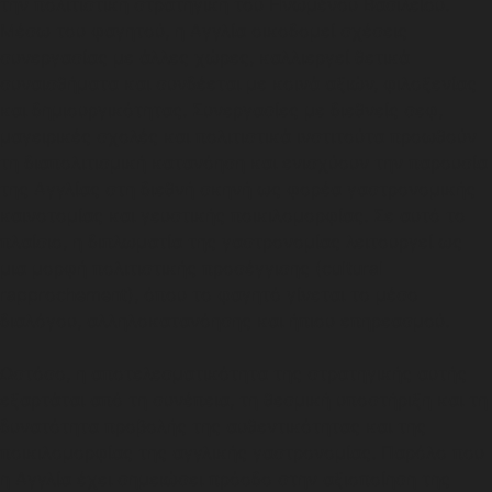
την πολιτιστική στρατηγική του Ηνωμένου Βασιλείου.
Μέσω του φαγητού, η Αγγλία οικοδομεί σχέσεις
συνεργασίας με άλλες χώρες, καλλιεργεί θετικά
συναισθήματα και συνδέεται με κοινά αξιών, φιλοξενίας
και δημιουργικότητας. Συνεργασίες με διεθνείς σεφ,
μαγειρικές σχολές και πολιτιστικά ινστιτούτα προωθούν
τη διαπολιτισμική κατανόηση και ενισχύουν την παρουσία
της Αγγλίας στη διεθνή σκηνή ως φορέα γαστρονομικής
καινοτομίας και γευστικής ποικιλομορφίας. Σε αυτό το
πλαίσιο, η διπλωματία της γαστρονομίας λειτουργεί ως
μια μορφή πολιτιστικής προσέγγισης (cultural
rapprochement), όπου το φαγητό γίνεται το μέσο
διαλόγου, αλληλοκατανόησης και ήπιου επηρεασμού.
Ωστόσο, η αποτελεσματικότητα της στρατηγικής αυτής
εξαρτάται από τη συνέπεια, τη θεσμική υποστήριξη και τη
δυνατότητα προβολής της αυθεντικότητας και της
ποικιλομορφίας της αγγλικής γαστρονομίας. Παρόλο που
η Αγγλία έχει σημειώσει πρόοδο στην αξιοποίηση της