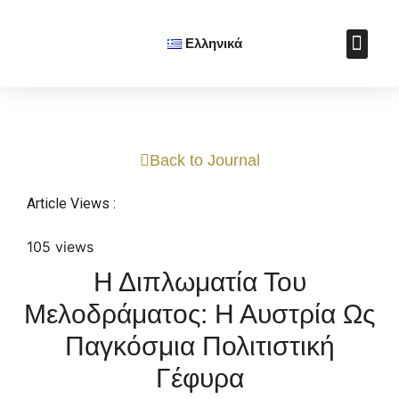
Ελληνικά
Πολιτιστικ
Soft Power Aw
Cultural Diplomacy Jo
Μαθήματα Πολιτ
Υποστήριξε το Ε.Ι
Βιβλίο: Η Τέχνη της
Back to Journal
Article Views :
105 views
Η Διπλωματία Του
Μελοδράματος: Η Αυστρία Ως
Παγκόσμια Πολιτιστική
Γέφυρα