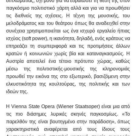
διπλωματίας, όχι μόνο για να εδραιώσει τη θέση της στον
παγκόσμιο πολιτιστικό χάρτη αλλά και για να προωθήσει
τις διεθνείς της σχέσεις. Η τέχνη της μουσικής, του
μελοδράματος και του θεάτρου όπως θα αναδειχθεί στην
συνέχεια χρησιμοποιείται ως ένα ισχυρό εργαλείο ήπιας
ισχύος (soft power), η ικανότητα, δηλαδή, ενός κράτους να
επηρεάζει τη συμπεριφορά και τις προτιμήσεις άλλων
κρατών ή κοινωνιών χωρίς βία και καταναγκασμούς. Η
Αυστρία αποτελεί ένα τέτοιο πρότυπο χώρας, καθώς
μέσω της πολιτιστικής-μουσικής της κληρονομιάς
προωθεί την εικόνα της στο εξωτερικό, βασιζόμενη στην
ελκυστικότητα της κουλτούρας, της πολιτικής και των
ιδεών της.
Η Vienna State Opera (Wiener Staatsoper) είναι μια από
τις πιο διάσημες λυρικές σκηνές παγκοσμίως. «Το
παρελθόν της είναι βουτηγμένο στην παράδοση», όπως
χαρακτηριστικά αναφέρεται από τους ίδιους τους