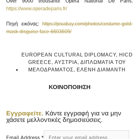
Over 9000 thousand! Opéra National De Paris.
https://www.operadeparis.fr/
Πηγή εικόνας:
https://pixabay.com/photos/costume-gold-
mask-disguise-face-6603609/
EUROPEAN CULTURAL DIPLOMACY
,
HICD
GREECE
,
ΑΥΣΤΡΊΑ
,
ΔΙΠΛΩΜΑΤΊΑ ΤΟΥ
ΜΕΛΟΔΡΆΜΑΤΟΣ
,
ΕΛΈΝΗ ΔΙΑΜΑΝΤΉ
ΚΟΙΝΟΠΟΙΗΣΗ
Εγγραφείτε.
Κάντε εγγραφή για να μην
χάσετε μελλοντικές δημοσιεύσεις.
Email Address
*