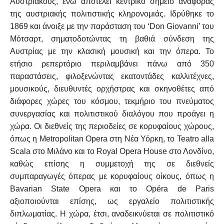
Αυστριακούς, ενώ αποτελεί κεντρικό σημείο αναφοράς
της αυστριακής πολιτιστικής κληρονομιάς. Ιδρύθηκε το
1869 και άνοιξε με την παράσταση του ‘Don Giovanni’ του
Μότσαρτ, σηματοδοτώντας τη βαθιά σύνδεση της
Αυστρίας με την κλασική μουσική και την όπερα. Το
ετήσιο ρεπερτόριο περιλαμβάνει πάνω από 350
παραστάσεις, φιλοξενώντας εκατοντάδες καλλιτέχνες,
μουσικούς, διευθυντές ορχήστρας και σκηνοθέτες από
διάφορες χώρες του κόσμου, τεκμήριο του πνεύματος
συνεργασίας και πολιτιστικού διαλόγου που προάγει η
χώρα. Οι διεθνείς της περιοδείες σε κορυφαίους χώρους,
όπως η Metropolitan Opera στη Νέα Υόρκη, το Teatro alla
Scala στο Μιλάνο και το Royal Opera House στο Λονδίνο,
καθώς επίσης η συμμετοχή της σε διεθνείς
συμπαραγωγές όπερας με κορυφαίους οίκους, όπως η
Bavarian State Opera και το Opéra de Paris
αξιοποιούνται επίσης, ως εργαλείο πολιτιστικής
διπλωματίας. Η χώρα, έτσι, αναδεικνύεται σε πολιτιστικό