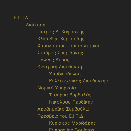
Μετάβαση
σε
Ε.Ι.Π.Δ
περιεχόμενο
Διοίκηση
Πέτρος Δ. Καψάσκης
Κλεάνθης Κυριακίδης
Χαράλαμπος Παπασωτηρίου
Σταύρος Σπυριδάκης
Γιάννης Λύρας
Κεντρική Διεύθυνση
Υποδιεύθυνση
Καλλιτεχνικός Διευθυντής
Νομική Υπηρεσία
Σταύρος Βαρδαλάς
Νικόλαος Περδίκης
Ακαδημαϊκό Συμβούλιο
Πρέσβεις του Ε.Ι.Π.Δ.
Κυριάκος Μαριδάκης
Evangeline Gouletas