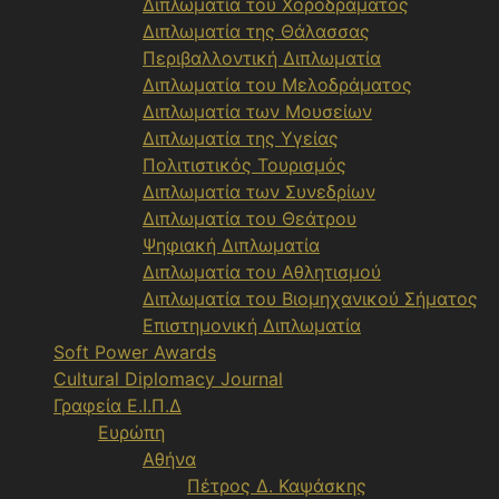
Διπλωματία του Χοροδράματος
Διπλωματία της Θάλασσας
Περιβαλλοντική Διπλωματία
Διπλωματία του Μελοδράματος
Διπλωματία των Μουσείων
Διπλωματία της Υγείας
Πολιτιστικός Τουρισμός
Διπλωματία των Συνεδρίων
Διπλωματία του Θεάτρου
Ψηφιακή Διπλωματία
Διπλωματία του Αθλητισμού
Διπλωματία του Βιομηχανικού Σήματος
Επιστημονική Διπλωματία
Soft Power Awards
Cultural Diplomacy Journal
Γραφεία Ε.Ι.Π.Δ
Ευρώπη
Αθήνα
Πέτρος Δ. Καψάσκης