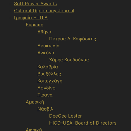
Soft Power Awards
Cultural Diplomacy Journal
Γραφεία Ε.Ι.Π.Δ
Ευρώπη
Αθήνα
Πέτρος Δ. Καψάσκης
Λευκωσία
Ανκόνα
Χάρης Κουδούνας
Καλαβρία
Βρυξέλλες
Κοπεγχάγη
Λονδίνο
Τίρανα
Αμερική
Νάσβιλ
DeeGee Lester
HICD-USA: Board of Directors
Αφρική