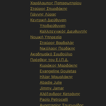
Χαράλαμπος Παπασωτηρίου
Σταύρος Σπυριδάκης
Γιάννης Λύρας
Κεντρική Διεύθυνση
Υποδιεύθυνση
Καλλιτεχνικός Διευθυντής
Νομική Υπηρεσία
Σταύρος Βαρδαλάς
Νικόλαος Περδίκης
Ακαδημαϊκό Συμβούλιο
Πρέσβεις του Ε.Ι.Π.Δ.
Κυριάκος Μαριδάκης
Evangeline Gouletas
Ηλίας Μαμαλάκης
Abadie Julie
Jimmy Jamar
Αλέξανδρος Κατράνης
Paolo Petrocelli
Αναστασίος Σημεωνίδης