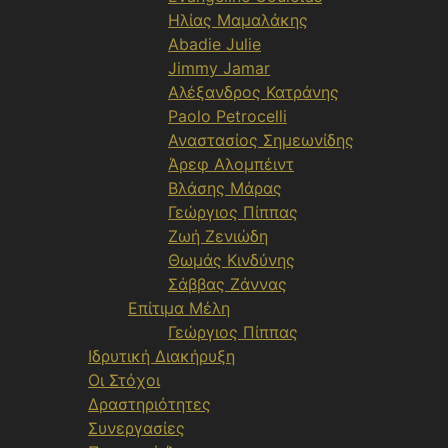
Ηλίας Μαμαλάκης
Abadie Julie
Jimmy Jamar
Αλέξανδρος Κατράνης
Paolo Petrocelli
Αναστασίος Σημεωνίδης
Άρεφ Αλομπέιντ
Βλάσης Μάρας
Γεώργιος Πίππας
Ζωή Ζενιώδη
Θωμάς Κινδύνης
Σάββας Ζάννας
Επίτιμα Μέλη
Γεώργιος Πίππας
Ιδρυτική Διακήρυξη
Οι Στόχοι
Δραστηριότητες
Συνεργασίες