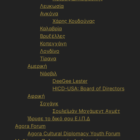
Λευκωσία
Ανκόνα
Χάρης Κουδούνας
Καλαβρία
Βρυξέλλες
Κοπεγχάγη
Λονδίνο
Τίρανα
Αμερική
Νάσβιλ
DeeGee Lester
HICD-USA: Board of Directors
Αφρική
Σοχάγκ
Σουλεϊμάν Μοχάμεντ Αχμέτ
Ίδρυσε το δικό σου Ε.Ι.Π.Δ
Agora Forum
Agora Cultural Diplomacy Youth Forum