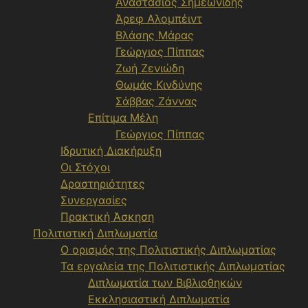
Αναστασίος Σημεωνίδης
Άρεφ Αλομπέιντ
Βλάσης Μάρας
Γεώργιος Πίππας
Ζωή Ζενιώδη
Θωμάς Κινδύνης
Σάββας Ζάννας
Επίτιμα Μέλη
Γεώργιος Πίππας
Ιδρυτική Διακήρυξη
Οι Στόχοι
Δραστηριότητες
Συνεργασίες
Πρακτική Άσκηση
Πολιτιστική Διπλωματία
Ο ορισμός της Πολιτιστικής Διπλωματίας
Τα εργαλεία της Πολιτιστικής Διπλωματίας
Διπλωματία των Βιβλιοθηκών
Εκκλησιαστική Διπλωματία