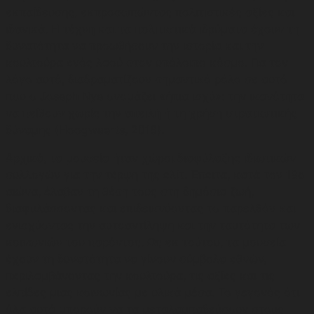
εκπαίδευσης, εκπροσωπώντας πολιτιστικές αξίες και
ιδανικά. Η τέχνη και τα πολιτιστικά ιδρύματα έχουν τη
δυνατότητα να προωθήσουν την ιστορία και την
κουλτούρα ενός λαού στον υπόλοιπο κόσμο. Για τον
λόγο αυτό, διαδραματίζουν σημαντικό ρόλο σε αυτό
που ο Joseph Nye ονομάζει «ήπια ισχύ»: την ικανότητα
να πείθουν χωρίς την απειλή ή τη χρήση στρατιωτικής
δύναμης (Hoogwaerts, 2016).
Αρχικά, τα μουσεία ήταν χώροι διαφύλαξης ιδιωτικών
συλλογών για την τέρψη της ελίτ. Έπειτα, κατά τον 19ο
αιώνα, έλαβαν τη θέση τους στη δημόσια ζωή,
διαφυλάσσοντας και επιδεικνύοντας το παρελθόν και
ενισχύοντας την αυτοαντίληψη και την ταυτότητα των
κοινωνιών του παρόντος. Ως εκ τούτου, τα μουσεία
έχουν τη δυνατότητα να γίνουν σύμβολα εθνών,
περιλαμβάνοντας την κουλτούρα, τις αξίες και τις
ελπίδες μιας κοινωνίας με υλικά μέσα. Το γεγονός ότι
όλα αυτά μπορούν να τα μεταλαμπαδεύσουν στους