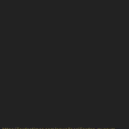
Χατζηκυπραίου Χρυσή
ΒΙΒΛΙΟΓΡΑΦΙΑ
Abuamoud, I. N., Libbin, J., Green, J., & AlRousan, R.
(2014). Factors affecting the willingness of tourists to
visit cultural heritage sites in Jordan. Journal of Heritage
Tourism, 9(2).
Al-Makhadmah, I. M. (2020). The role of virtual museum
in promoting religious tourism in Jordan. GeoJournal of
Tourism and Geosites, 28(1), 268–274.
Hoogwaerts, L. (2016). Museums, exchanges, and their
contribution to Joseph Nye’s concept of “soft power.”
Museum & Society, 14(2).
Jordan Times. (2025, April 28).
Jordan Museum
highlights role in education at UNESCO forum in China
.