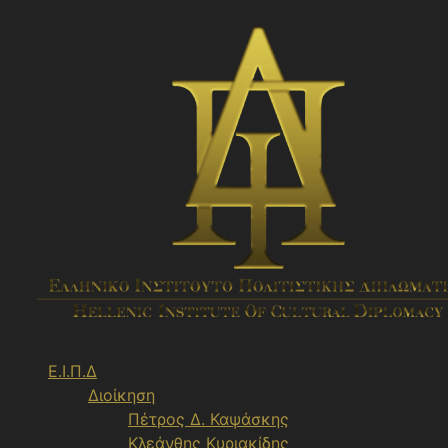
Μετάβαση
σε
περιεχόμενο
Ε.Ι.Π.Δ
Διοίκηση
Πέτρος Δ. Καψάσκης
Κλεάνθης Κυριακίδης