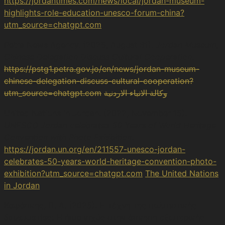
https://jordantimes.com/news/local/jordan-museum-
highlights-role-education-unesco-forum-china?
utm_source=chatgpt.com
Petra News Agency. (2025, August 31).
Jordan Museum,
Chinese Delegation Discuss Cultural Cooperation
.
https://pstg1.petra.gov.jo/en/news/jordan-museum-
chinese-delegation-discuss-cultural-cooperation?
utm_source=chatgpt.com
وكالة الانباء الاردنية
United Nations in Jordan. (2022, November 15).
UNESCO Jordan celebrates 50 Years of World Heritage
Convention with Photo Exhibition
.
https://jordan.un.org/en/211557-unesco-jordan-
celebrates-50-years-world-heritage-convention-photo-
exhibition?utm_source=chatgpt.com
The United Nations
in Jordan
Καψάσκης, Π. Δ. (2025). Η τέχνη της πολιτιστικής
διπλωματίας: Η ήπια ισχύς στην άσκηση εξωτερικής