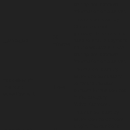
storing any patment
information on a server.
This cookie is set by
Stripe payment
gateway. This cookie is
30
__stripe_sid
used to enable payment
minutes
on the website without
storing any patment
information on a server.
The cookie is set by
GDPR cookie consent
cookielawinfo-
to record the user
checkbox-
1 year
consent for the cookies
advertisement
in the category
"Advertisement".
This cookie is set by
GDPR Cookie Consent
plugin. The cookie is
cookielawinfo-
11