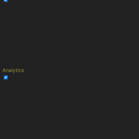
Performance
Performance cookies are used to understand and
analyze the key performance indexes of the website
which helps in delivering a better user experience for the
visitors.
Cookie
Duration
Description
This cookies is set by Youtube and is
YSC
session
used to track the views of embedded
videos.
Analytics
Analytics
Analytical cookies are used to understand how visitors
interact with the website. These cookies help provide
information on metrics the number of visitors, bounce
rate, traffic source, etc.
Cookie
Duration
Description
This cookie is installed by Google
Analytics. The cookie is used to