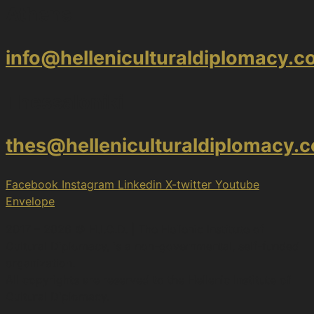
Athens
info@helleniculturaldiplomacy.
Thessaloniki
thes@helleniculturaldiplomacy.
Facebook
Instagram
Linkedin
X-twitter
Youtube
Envelope
2017 – 2026 © H.I.C.D. | The Hellenic Institute of
Cultural Diplomacy, is a non-governmental, self-funded
organization.
All copyrights are reserved to the Hellenic Ιnstitute of
Cultural Diplomacy.