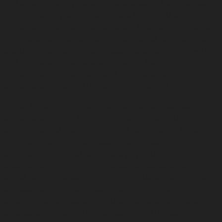
του έκθεση φωτογραφίας σχετικά με τη 50ή επέτειο
της Σύμβασης για την Παγκόσμια Κληρονομιά.
Συμμετέχοντας σε τέτοιου είδους δράσεις, το Μουσείο
της Ιορδανίας δημιουργεί δεσμούς με άλλα πολιτιστικά
ιδρύματα, συμπλέκοντας δημιουργικά και προς όφελός
του ιστορικούς και πολιτικούς από ολόκληρο τον
κόσμο και ενισχύοντας, κατά συνέπεια, τις
διπλωματικές και πολιτιστικές σχέσεις του.
Παράλληλα, προσφάτως και δρώντας με καθαρά
διπλωματικό τόνο, το μουσείο συναντήθηκε με
αντιπροσωπεία του Πολιτιστικού Κέντρου της Κίνας,
στοχεύοντας στην αμοιβαία συνεργασία. Η συνάντηση
αφορούσε την ανταλλαγή εμπειρογνωμοσύνης, την
έρευνα και τις προσωρινές εκθέσεις με αμοιβαίες
ανταλλαγές εκθεμάτων. Αυτού του είδους οι σχέσεις
εμβαθύνουν την πολιτισμική κατανόηση και
δημιουργούν θεσμικούς δεσμούς μεταξύ των χωρών,
αναλαμβάνοντας ρόλο γεφύρωσης πολιτισμών.