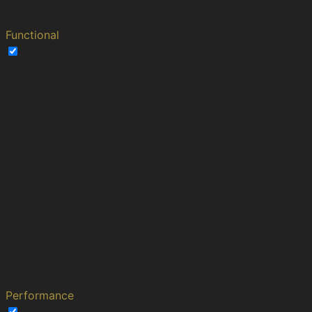
personal data.
Functional
Functional
Functional cookies help to perform certain
functionalities like sharing the content of the website on
social media platforms, collect feedbacks, and other
third-party features.
Cookie
Duration
Description
This cookie is set by CloudFlare.
30
__cf_bm
The cookie is used to support
minutes
Cloudflare Bot Management.
This cookie is set by Polylang
plugin for WordPress powered
pll_language
1 year
websites. The cookie stores the
language code of the last
browsed page.
Performance