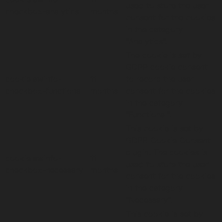
used to store the user
checkbox-analytics
months
consent for the cookies
in the category
"Analytics".
The cookie is set by
GDPR cookie consent
cookielawinfo-
11
to record the user
checkbox-functional
months
consent for the cookies
in the category
"Functional".
This cookie is set by
GDPR Cookie Consent
plugin. The cookies is
cookielawinfo-
11
used to store the user
checkbox-necessary
months
consent for the cookies
in the category
"Necessary".
This cookie is set by