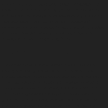
επισκέπτες τους –συχνά μέλη άλλων κοινωνιών– τα
καθιστά τρόπο άσκησης διπλωματίας. Παράλληλα, οι
εκδηλώσεις που ενδέχεται να λαμβάνουν χώρα εντός
των μουσείων (συνέδρια, εκθέσεις, συμφωνίες)
εντείνουν τον ρόλο τους ως διπλωματικά μέσα, καθώς
εκπροσωπούν μια ολόκληρη κουλτούρα, δρώντας
απλώς ως σκηνικό (Καψάσκης, 2025).
Τα μουσεία της διπλωματίας
Η Ιορδανία διαθέτει έναν μεγάλο αριθμό μουσείων,
καθώς αποτελεί χώρα με τεράστια παράδοση και
ιστορία αιώνων. Το μεγαλύτερο μουσείο της βρίσκεται
στην πρωτεύουσα, το Αμμάν, και περιέχει εκθέματα
που χρονολογούνται σε βάθος 9.000 ετών. Μέσα από
τα σπάνια αρχαιολογικά ευρήματα που εκτίθενται στον
χώρο του, μπορεί κανείς να έρθει σε επαφή με την
ιστορία της χώρας και να κατανοήσει τον ιδιαίτερο