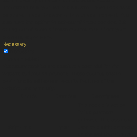
use third-party cookies that help us analyze and
understand how you use this website. These cookies will
be stored in your browser only with your consent. You
also have the option to opt-out of these cookies. But
opting out of some of these cookies may affect your
browsing experience.
Necessary
Necessary
Always Enabled
Necessary cookies are absolutely essential for the
website to function properly. These cookies ensure
basic functionalities and security features of the
website, anonymously.
Cookie
Duration
Description
This cookie is set by
Stripe payment
gateway. This cookie is
__stripe_mid
1 year
used to enable payment
on the website without