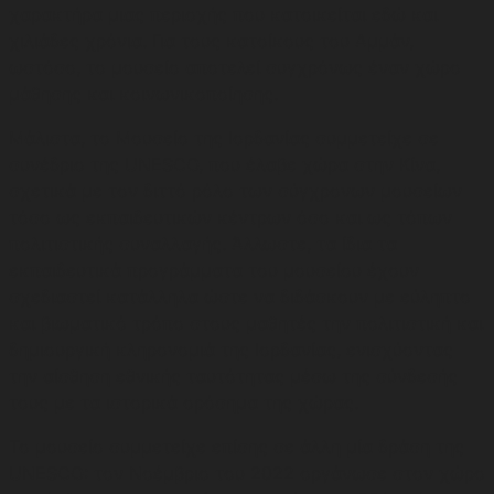
χαρακτήρα μιας περιοχής που κατοικείται εδώ και
χιλιάδες χρόνια. Για τους κατοίκους του Αμμάν,
ωστόσο, το μουσείο αποτελεί συγχρόνως έναν χώρο
μάθησης και κοινωνικοποίησης.
Μάλιστα, το Μουσείο της Ιορδανίας συμμετείχε σε
συνέδριο της UNESCO, που έλαβε χώρα στην Κίνα,
σχετικά με τον διττό ρόλο των σύγχρονων μουσείων
τόσο ως εκπαιδευτικών κέντρων όσο και ως τόπων
πολιτιστικής συναλλαγής. Άλλωστε, τα ίδια τα
εκπαιδευτικά προγράμματα του μουσείου έχουν
σχεδιαστεί κατάλληλα ώστε να διδάσκουν με εύληπτο
και βιωματικό τρόπο στους μαθητές την πολιτιστική και
δημιουργική κληρονομιά της Ιορδανίας, ενισχύοντας
την αίσθηση εθνικής ταυτότητας μέσω της σύνδεσής
τους με τα ιστορικά ορόσημα της χώρας.
Το μουσείο συμμετείχε επίσης σε άλλη μία δράση της
UNESCO: τον Νοέμβριο του 2022 οργάνωσε στον χώρο