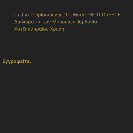
πολιτικής. Ι. Σιδέρης.
Cultural Diplomacy in the World
,
HICD GREECE
,
Διπλωματία των Μουσείων
,
Ιορδανία
,
Χατζηκυπραίου Χρυσή
ΚΟΙΝΟΠΟΙΗΣΗ
Εγγραφείτε.
Κάντε εγγραφή για να μην χάσετε
μελλοντικές δημοσιεύσεις.
You can unsubscribe at any time. By signing up you are
agreeing to our Terms of Service and Privacy Policy.
This site is protected by reCAPTCHA and the Google
Privacy Policy and Terms of Service apply.
ΠΕΡΙΣΣΟΤΕΡΑ