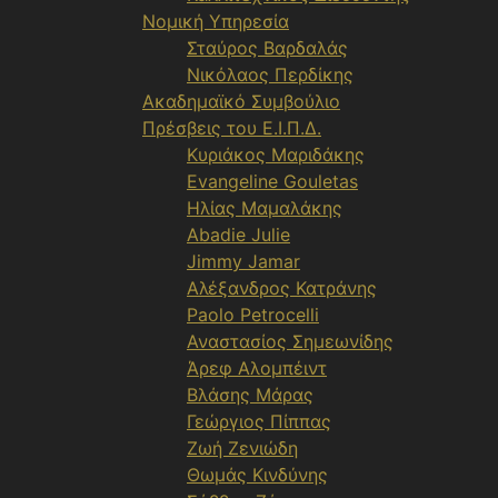
Νομική Υπηρεσία
Σταύρος Βαρδαλάς
Νικόλαος Περδίκης
Ακαδημαϊκό Συμβούλιο
Πρέσβεις του Ε.Ι.Π.Δ.
Κυριάκος Μαριδάκης
Evangeline Gouletas
Ηλίας Μαμαλάκης
Abadie Julie
Jimmy Jamar
Αλέξανδρος Κατράνης
Paolo Petrocelli
Αναστασίος Σημεωνίδης
Άρεφ Αλομπέιντ
Βλάσης Μάρας
Γεώργιος Πίππας
Ζωή Ζενιώδη
Θωμάς Κινδύνης