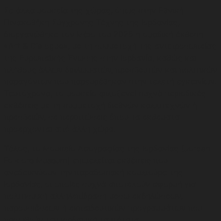
Σε άλλα μουσεία της χώρας, όπως στην Εθνική
Πινακοθήκη Σύγχρονης Τέχνης της Ιορδανίας,
διοργανώθηκε τον Μάιο του 2025 η ομαδική έκθεση
«Art & Dialogue», με τη συμμετοχή της αντιπροσωπείας
της Ευρωπαϊκής Ένωσης στην Ιορδανία, καθώς και
πλήθους άλλων διπλωματών, πρεσβευτών και πολιτικών
παραγόντων που παρευρέθηκαν στην τελετή εγκαινίων.
Ταυτόχρονα, το μουσείο φιλοξενεί συχνά περιοδικές
εκθέσεις με τη συμμετοχή διεθνών καλλιτεχνών ή
πρεσβειών, σε περιπτώσεις όπου τα εκθέματα
προέρχονται από άλλη χώρα.
Τέλος, το Μουσείο Λαογραφίας της Ιορδανίας (Jordan
Folklore Museum) επιμελείται εκθέσεις που
αναδεικνύουν την παραδοσιακή κουλτούρα της
Ιορδανίας, οι οποίες συχνά αποτελούν αφορμή για
πολιτισμική αλληλεπίδραση μέσω εκδηλώσεων,
παρουσιάσεων ή εκπαιδευτικών προγραμμάτων που
προωθούν την ιορδανική ταυτότητα.