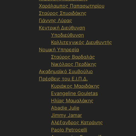
Χαράλαμπος Παπασωτηρίου
Σταύρος Σπυριδάκης
Γιάννης Λύρας
Κεντρική Διεύθυνση
Υποδιεύθυνση
Καλλιτεχνικός Διευθυντής
Νομική Υπηρεσία
Σταύρος Βαρδαλάς
Νικόλαος Περδίκης
Ακαδημαϊκό Συμβούλιο
Πρέσβεις του Ε.Ι.Π.Δ.
Κυριάκος Μαριδάκης
Evangeline Gouletas
Ηλίας Μαμαλάκης
Abadie Julie
Jimmy Jamar
Αλέξανδρος Κατράνης
Paolo Petrocelli