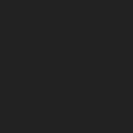
σημασία, καθώς τα κράτη επιδιώκουν να επηρεάσουν όχι
μέσω επιβολής, αλλά μέσω ελκυστικότητας και
πολιτισμικής επιρροής.
Τα τελευταία έτη παρατηρείται έντονο ενδιαφέρον γύρω
από τον τρόπο ζωής που προβάλλει και υιοθετεί ένα
κράτος ως μέρος της διεθνούς του εικόνας. Στοιχεία της
καθημερινότητας, όπως η κατανάλωση ή μη αλκοόλ, η
οδική συμπεριφορά, η ισορροπία μεταξύ επαγγελματικής
και προσωπικής ζωής, ακόμη και η εθιμοτυπία γύρω από
τα γεύματα, συνθέτουν ένα ευρύτερο πολιτισμικό
αφήγημα. Οι βόρειες ευρωπαϊκές χώρες έχουν
διαχρονικά συνδεθεί με έννοιες όπως ο προσωπικός
χρόνος, η πρόληψη του
burnout
και η θεσμοθετημένη
άδεια αναψυχής, διαμορφώνοντας ένα πρότυπο «ευ ζην»
που λειτουργεί ως πρότυπο προς μίμηση.
Η κατανόηση του τρόπου ζωής μιας χώρας καθίσταται
ιδιαίτερα σημαντική, καθώς μέσω αυτού διαμορφώνεται