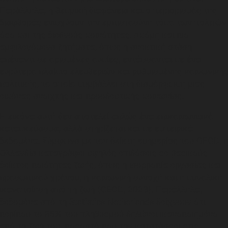
Παράλληλα, η θεσμική διαφάνεια και ο περιορισμός της
διαφθοράς ενισχύουν την εμπιστοσύνη τόσο των πολιτών
όσο και της διεθνούς κοινότητας. Ακόμη και πιο
αμφιλεγόμενα ζητήματα, όπως η ανεκτική στάση
απέναντι σε ορισμένες ουσίες, εντάσσονται σε ένα
ευρύτερο πλαίσιο ελευθεριών και ρυθμισμένης κοινωνική
πολιτικής, το οποίο συμβάλλει στη διαμόρφωση μιας
εικόνας ανοιχτής και προοδευτικής κοινωνίας.
Η εικόνα αυτή δεν αποτελεί απλώς ένα επικοινωνιακό
κατασκεύασμα, αλλά στηρίζεται και σε εμπειρικά
δεδομένα. Σύμφωνα με τον δείκτη ευημερίας του OECD, 
Ολλανδία καταγράφει υψηλές επιδόσεις σε βασικούς
δείκτες ποιότητας ζωής, όπως η ισορροπία εργασίας και
προσωπικού χρόνου, η κοινωνική συνοχή και η συνολική
ικανοποίηση από τη ζωή (OECD, 2023). Παράλληλα,
δεδομένα από τη Statistics Netherlands δείχνουν ότι
περίπου το 85% του πληθυσμού δηλώνει ικανοποιημένο
από τη ζωή του, ποσοστό που την κατατάσσει στις