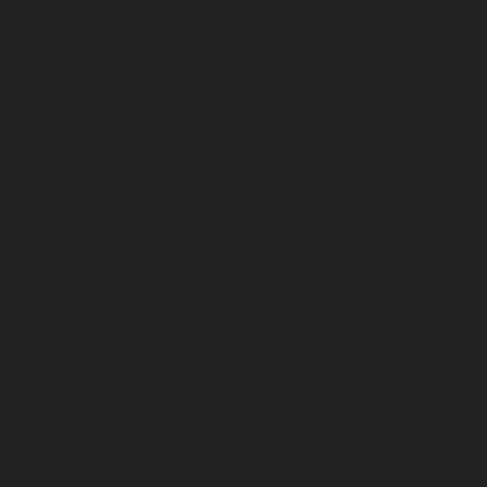
rate, traffic source, etc.
Cookie
Duration
Description
This cookie is installed by Google
Analytics. The cookie is used to
calculate visitor, session, campaign
data and keep track of site usage for
_ga
2 years
the site's analytics report. The cookies
store information anonymously and
assign a randomly generated number
to identify unique visitors.
This cookie is installed by Google
Analytics. The cookie is used to store
information of how visitors use a
website and helps in creating an
_gid
1 day
analytics report of how the website is
doing. The data collected including
the number visitors, the source where
they have come from, and the pages
visted in an anonymous form.