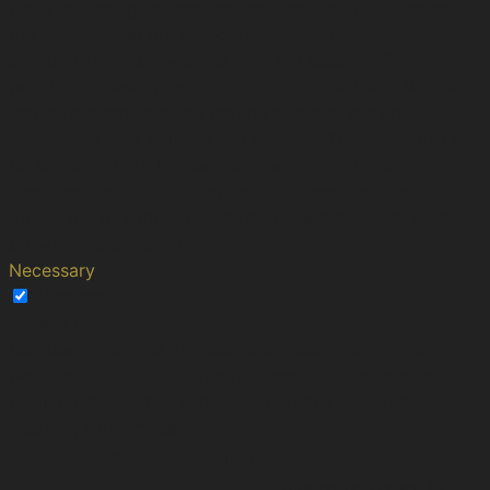
while you navigate through the website. Out of these,
the cookies that are categorized as necessary are
stored on your browser as they are essential for the
working of basic functionalities of the website. We also
use third-party cookies that help us analyze and
understand how you use this website. These cookies will
be stored in your browser only with your consent. You
also have the option to opt-out of these cookies. But
opting out of some of these cookies may affect your
browsing experience.
Necessary
Necessary
Always Enabled
Necessary cookies are absolutely essential for the
website to function properly. These cookies ensure
basic functionalities and security features of the
website, anonymously.
Cookie
Duration
Description
This cookie is set by