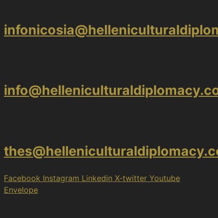
infonicosia@helleniculturaldipl
Athens
info@helleniculturaldiplomacy.
Thessaloniki
thes@helleniculturaldiplomacy.
Facebook
Instagram
Linkedin
X-twitter
Youtube
Envelope
2017 – 2026 © H.I.C.D. | The Hellenic Institute of