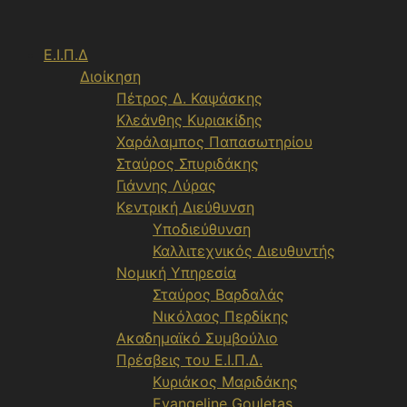
Μετάβαση
σε
Ε.Ι.Π.Δ
περιεχόμενο
Διοίκηση
Πέτρος Δ. Καψάσκης
Κλεάνθης Κυριακίδης
Χαράλαμπος Παπασωτηρίου
Σταύρος Σπυριδάκης
Γιάννης Λύρας
Κεντρική Διεύθυνση
Υποδιεύθυνση
Καλλιτεχνικός Διευθυντής
Νομική Υπηρεσία
Σταύρος Βαρδαλάς
Νικόλαος Περδίκης
Ακαδημαϊκό Συμβούλιο
Πρέσβεις του Ε.Ι.Π.Δ.
Κυριάκος Μαριδάκης
Evangeline Gouletas