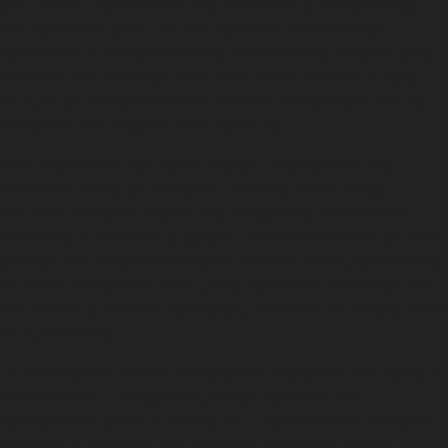
μια ολιστική προσέγγιση της πολιτιστικής διπλωματίας.
Δεν πρόκειται μόνο για την εξαγωγή πολιτιστικών
προϊόντων ή την προβολή της πολιτιστικής κληρονομιάς,
αλλά για την ανάδειξη ενός συνολικού μοντέλου ζωής
που μπορεί να προσελκύσει διεθνές ενδιαφέρον και να
ενισχύσει την επιρροή ενός κράτους.
Στην περίπτωση των Κάτω Χωρών, η προώθηση της
ποιότητας ζωής ως στοιχείου εθνικής ταυτότητας
αποτελεί κεντρικό άξονα της σύγχρονης πολιτιστικής
πολιτικής. Η εικόνα της χώρας συνδέεται έντονα με ένα
βιώσιμο και ανθρωποκεντρικό μοντέλο καθημερινότητας,
το οποίο ενισχύεται τόσο μέσω κρατικών πολιτικών όσο
και μέσω της αστικής εμπειρίας, ιδιαίτερα σε πόλεις όπως
το Άμστερνταμ.
Το εκτεταμένο δίκτυο ποδηλάτων, η έμφαση στη βιώσιμη
κινητικότητα, η ισορροπία μεταξύ εργασίας και
προσωπικού χρόνου, καθώς και η προοδευτική κοινωνική
πολιτική, συνθέτουν μια ιδιαίτερα ελκυστική εικόνα.