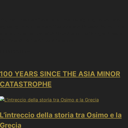
You can unsubscribe at any time. By signing up you are
agreeing to our Terms of Service and Privacy Policy. This
site is protected by reCAPTCHA and the Google Privacy
Policy and Terms of Service apply.
ΠΕΡΙΣΣΟΤΕΡΑ
100 YEARS SINCE THE ASIA MINOR
CATASTROPHE
L’intreccio della storia tra Osimo e la
Grecia