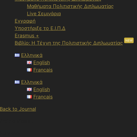
Μαθήματα Πολιτιστικής Διπλωματίας
Live Σεμινάρια
Εγγραφή
Υποστήριξε το Ε.Ι.Π.Δ
Erasmus +
NEW
Βιβλίο: Η Τέχνη της Πολιτιστικής Διπλωματίας
Ελληνικά
English
Français
Ελληνικά
English
Français
Back to Journal
Article Views :
29 views