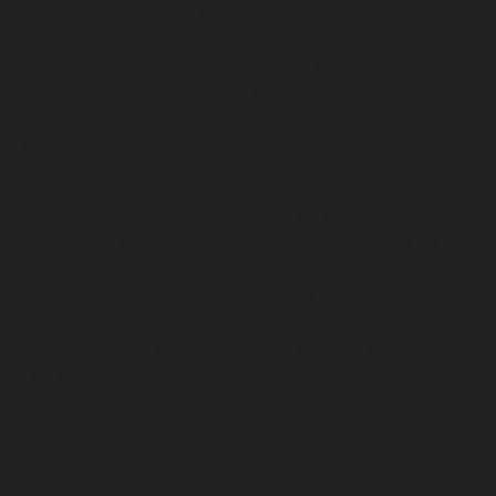
Η αυξημένη ζήτηση για κατοικία, η πίεση στις αστικές
υποδομές και η ανάγκη διατήρησης της αυθεντικότητας
της τοπικής κουλτούρας θέτουν νέα ζητήματα
διαχείρισης. Η πολιτιστική διπλωματία, επομένως, δεν
περιορίζεται μόνο στην προβολή μιας θετικής εικόνας,
αλλά επεκτείνεται και στη βιώσιμη διαχείριση των
συνεπειών αυτής της επιτυχίας.
Συμπερασματικά, η περίπτωση της Ολλανδίας αναδεικνύει
τον τρόπο με τον οποίο η ποιότητα ζωής μπορεί να
λειτουργήσει ως ισχυρό εργαλείο πολιτιστικής
διπλωματίας. Μέσα από την προβολή ενός ελκυστικού και
βιώσιμου τρόπου ζωής, η χώρα κατορθώνει να ενισχύσει
την ήπια ισχύ της, να προσελκύσει διεθνές ενδιαφέρον
και να εδραιώσει μια ισχυρή και θετική εικόνα στο
παγκόσμιο περιβάλλον.
Ανδρεοπούλου Ζησιάν