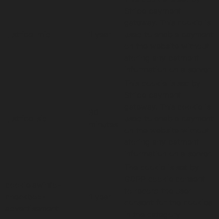
Stripe payment
gateway. This cookie is
__stripe_mid
1 year
used to enable payment
on the website without
storing any patment
information on a server.
This cookie is set by
Stripe payment
gateway. This cookie is
30
__stripe_sid
used to enable payment
minutes
on the website without
storing any patment
information on a server.
The cookie is set by
GDPR cookie consent
cookielawinfo-
to record the user
checkbox-
1 year
consent for the cookies
advertisement
in the category