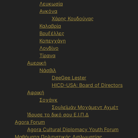
Λευκωσία
Ανκόνα
Χάρης Κουδούνας
Καλαβρία
Βρυξέλλες
Κοπεγχάγη
Λονδίνο
Τίρανα
Αμερική
Νάσβιλ
DeeGee Lester
HICD-USA: Board of Directors
Αφρική
Σοχάγκ
Σουλεϊμάν Μοχάμεντ Αχμέτ
Ίδρυσε το δικό σου Ε.Ι.Π.Δ
Agora Forum
Agora Cultural Diplomacy Youth Forum
Μαθήματα Πολιτιστικής Διπλωματίας