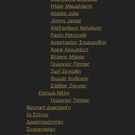
Ηλίας Μαμαλάκης
Abadie Julie
Jimmy Jamar
Αλέξανδρος Κατράνης
Paolo Petrocelli
Αναστασίος Σημεωνίδης
Άρεφ Αλομπέιντ
Βλάσης Μάρας
Γεώργιος Πίππας
Ζωή Ζενιώδη
Θωμάς Κινδύνης
Σάββας Ζάννας
Επίτιμα Μέλη
Γεώργιος Πίππας
Ιδρυτική Διακήρυξη
Οι Στόχοι
Δραστηριότητες
Συνεργασίες