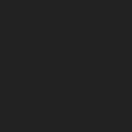
consent for the cookies
in the category
"Necessary".
This cookie is set by
GDPR Cookie Consent
cookielawinfo-
11
plugin. The cookie is
checkbox-others
months
used to store the user
consent for the cookies
in the category "Other.
This cookie is set by
GDPR Cookie Consent
cookielawinfo-
plugin. The cookie is
11
checkbox-
used to store the user
months
performance
consent for the cookies
in the category
"Performance".
The cookie is set by the
GDPR Cookie Consent