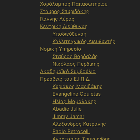
Χαράλαμπος Παπασωτηρίου
Σταύρος Σπυριδάκης
Γιάννης Λύρας
Κεντρική Διεύθυνση
Υποδιεύθυνση
Καλλιτεχνικός Διευθυντής
Νομική Υπηρεσία
Σταύρος Βαρδαλάς
Νικόλαος Περδίκης
Ακαδημαϊκό Συμβούλιο
Πρέσβεις του Ε.Ι.Π.Δ.
Κυριάκος Μαριδάκης
Evangeline Gouletas
Ηλίας Μαμαλάκης
Abadie Julie
Jimmy Jamar
Αλέξανδρος Κατράνης
Paolo Petrocelli
Αναστασίος Σημεωνίδης