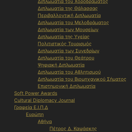
Διπλωματία του Χοροδράματος
Διπλωματία της Θάλασσας
Περιβαλλοντική Διπλωματία
Διπλωματία του Μελοδράματος
Διπλωματία των Μουσείων
Διπλωματία της Υγείας
Πολιτιστικός Τουρισμός
Διπλωματία των Συνεδρίων
Διπλωματία του Θεάτρου
Ψηφιακή Διπλωματία
Διπλωματία του Αθλητισμού
Διπλωματία του Βιομηχανικού Σήματος
Επιστημονική Διπλωματία
Soft Power Awards
Cultural Diplomacy Journal
Γραφεία Ε.Ι.Π.Δ
Ευρώπη
Αθήνα
Πέτρος Δ. Καψάσκης