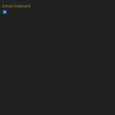
Advertisement
Advertisement
Advertisement cookies are used to provide visitors with
relevant ads and marketing campaigns. These cookies
track visitors across websites and collect information to
provide customized ads.
Cookie
Duration
Description
Used by Google
DoubleClick and stores
information about how
the user uses the website
and any other
1 year
IDE
advertisement before
24 days
visiting the website. This
is used to present users
with ads that are relevant
to them according to the
user profile.