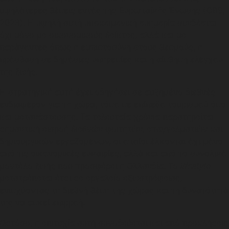
υψηλότερες θέσεις εντός της Ευρωπαϊκής Ένωσης (CBS,
2023). Η υψηλή αυτή υποκειμενική ευημερία συνδέεται
όχι μόνο με οικονομικούς δείκτες, αλλά και με
παράγοντες όπως η εμπιστοσύνη στους θεσμούς, η
πρόσβαση σε δημόσιες υπηρεσίες και η αίσθηση ελέγχου
της ζωής.
Η στρατηγική αυτή έχει οδηγήσει σε αυξημένο διεθνές
ενδιαφέρον για τη χώρα, τόσο σε επίπεδο τουρισμού όσο
και μετανάστευσης. Τα τελευταία χρόνια παρατηρείται
σημαντική εισροή διεθνών φοιτητών, επαγγελματιών και
δημιουργικών εργαζομένων, οι οποίοι έλκονται όχι μόνο
από τις οικονομικές ευκαιρίες, αλλά και από το συνολικό
μοντέλο ζωής που προσφέρει η Ολλανδία. Το
lifestyle
μετατρέπεται έτσι σε εργαλείο εξωστρέφειας,
ενισχύοντας τη διεθνή θέση της χώρας και τη δυνατότητά
της να ασκεί επιρροή.
Ωστόσο, η επιτυχία αυτή συνοδεύεται και από προκλήσεις