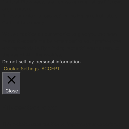
Cultural Diplomacy, is a non-governmental, self-funded
organization.
All copyrights are reserved to the Hellenic Ιnstitute of
Cultural Diplomacy.
We use cookies on our website to give you the most
relevant experience by remembering your preferences
and repeat visits. By clicking “Accept”, you consent to
the use of ALL the cookies.
Do not sell my personal information
.
Cookie Settings
ACCEPT
Close
Privacy Overview
This website uses cookies to improve your experience