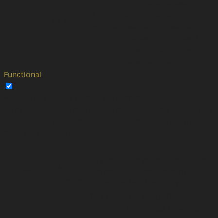
plugin and is used to
11
store whether or not
viewed_cookie_policy
months
user has consented to
the use of cookies. It
does not store any
personal data.
Functional
Functional
Functional cookies help to perform certain
functionalities like sharing the content of the website on
social media platforms, collect feedbacks, and other
third-party features.
Cookie
Duration
Description
This cookie is set by CloudFlare.
30
__cf_bm
The cookie is used to support
minutes
Cloudflare Bot Management.
This cookie is set by Polylang
plugin for WordPress powered