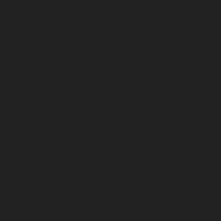
"Advertisement".
This cookie is set by
GDPR Cookie Consent
plugin. The cookie is
cookielawinfo-
11
used to store the user
checkbox-analytics
months
consent for the cookies
in the category
"Analytics".
The cookie is set by
GDPR cookie consent
cookielawinfo-
11
to record the user
checkbox-functional
months
consent for the cookies
in the category
"Functional".
This cookie is set by
GDPR Cookie Consent
plugin. The cookies is
cookielawinfo-
11
used to store the user
checkbox-necessary
months