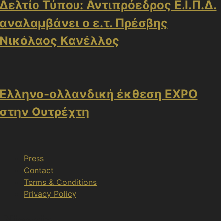
Δελτίο Τύπου: Αντιπρόεδρος Ε.Ι.Π.Δ.
αναλαμβάνει ο ε.τ. Πρέσβης
Νικόλαος Κανέλλος
Ελληνο-ολλανδική έκθεση EXPO
στην Ουτρέχτη
Press
Contact
Terms & Conditions
Privacy Policy
Nicosia