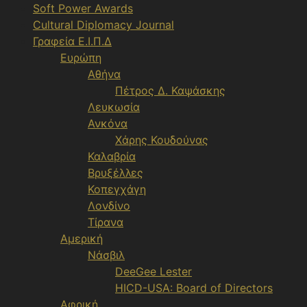
Soft Power Awards
Cultural Diplomacy Journal
Γραφεία Ε.Ι.Π.Δ
Ευρώπη
Αθήνα
Πέτρος Δ. Καψάσκης
Λευκωσία
Ανκόνα
Χάρης Κουδούνας
Καλαβρία
Βρυξέλλες
Κοπεγχάγη
Λονδίνο
Τίρανα
Αμερική
Νάσβιλ
DeeGee Lester
HICD-USA: Board of Directors
Αφρική