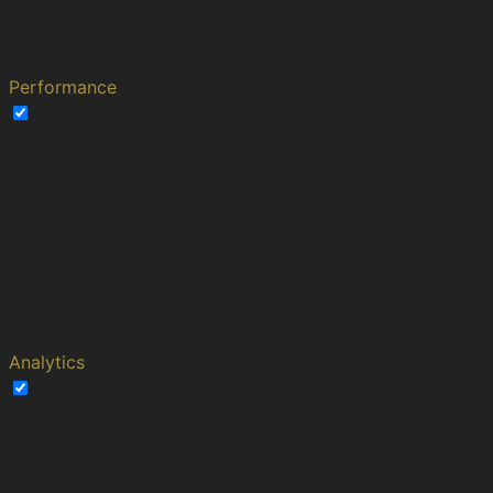
pll_language
1 year
websites. The cookie stores the
language code of the last
browsed page.
Performance
Performance
Performance cookies are used to understand and
analyze the key performance indexes of the website
which helps in delivering a better user experience for the
visitors.
Cookie
Duration
Description
This cookies is set by Youtube and is
YSC
session
used to track the views of embedded
videos.
Analytics
Analytics
Analytical cookies are used to understand how visitors
interact with the website. These cookies help provide
information on metrics the number of visitors, bounce