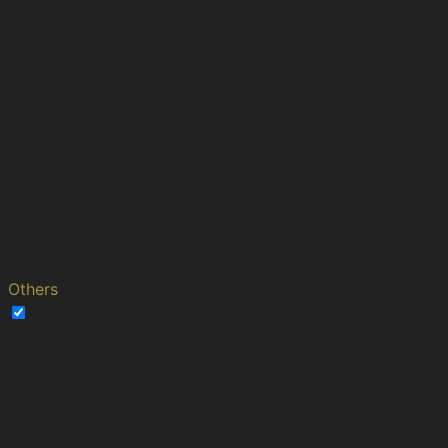
This cookie is set by
doubleclick.net. The
15
purpose of the cookie is
test_cookie
minutes
to determine if the user's
browser supports
cookies.
This cookie is set by
5
Youtube. Used to track
VISITOR_INFO1_LIVE
months
the information of the
27 days
embedded YouTube
videos on a website.
Others
Others
Other uncategorized cookies are those that are being
analyzed and have not been classified into a category
as yet.
Cookie
Duration
Description
No