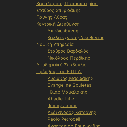
Χαράλαμπος Παπασωτηρίου
Σταύρος Σπυριδάκης
Γιάννης Λύρας
Κεντρική Διεύθυνση
Υποδιεύθυνση
Καλλιτεχνικός Διευθυντής
Νομική Υπηρεσία
Σταύρος Βαρδαλάς
Νικόλαος Περδίκης
Ακαδημαϊκό Συμβούλιο
Πρέσβεις του Ε.Ι.Π.Δ.
Κυριάκος Μαριδάκης
Evangeline Gouletas
Ηλίας Μαμαλάκης
Abadie Julie
Jimmy Jamar
Αλέξανδρος Κατράνης
Paolo Petrocelli
Αναστασίος Σημεωνίδης