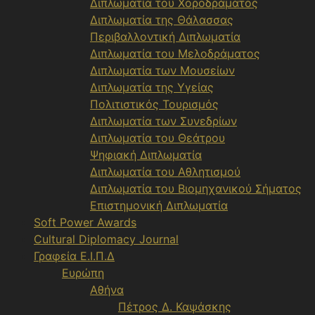
Διπλωματία του Χοροδράματος
Διπλωματία της Θάλασσας
Περιβαλλοντική Διπλωματία
Διπλωματία του Μελοδράματος
Διπλωματία των Μουσείων
Διπλωματία της Υγείας
Πολιτιστικός Τουρισμός
Διπλωματία των Συνεδρίων
Διπλωματία του Θεάτρου
Ψηφιακή Διπλωματία
Διπλωματία του Αθλητισμού
Διπλωματία του Βιομηχανικού Σήματος
Επιστημονική Διπλωματία
Soft Power Awards
Cultural Diplomacy Journal
Γραφεία Ε.Ι.Π.Δ
Ευρώπη
Αθήνα
Πέτρος Δ. Καψάσκης