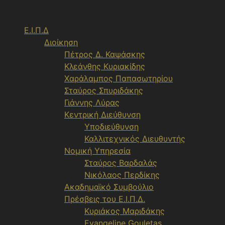
Μετάβαση
σε
Ε.Ι.Π.Δ
περιεχόμενο
Διοίκηση
Πέτρος Δ. Καψάσκης
Κλεάνθης Κυριακίδης
Χαράλαμπος Παπασωτηρίου
Σταύρος Σπυριδάκης
Γιάννης Λύρας
Κεντρική Διεύθυνση
Υποδιεύθυνση
Καλλιτεχνικός Διευθυντής
Νομική Υπηρεσία
Σταύρος Βαρδαλάς
Νικόλαος Περδίκης
Ακαδημαϊκό Συμβούλιο
Πρέσβεις του Ε.Ι.Π.Δ.
Κυριάκος Μαριδάκης
Evangeline Gouletas