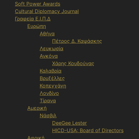
Soft Power Awards
Cultural Diplomacy Journal
Γραφεία Ε.Ι.Π.Δ
Ευρώπη
Αθήνα
Πέτρος Δ. Καψάσκης
Λευκωσία
Ανκόνα
Χάρης Κουδούνας
Καλαβρία
Βρυξέλλες
Κοπεγχάγη
Λονδίνο
Τίρανα
Αμερική
Νάσβιλ
DeeGee Lester
HICD-USA: Board of Directors
Αφρική