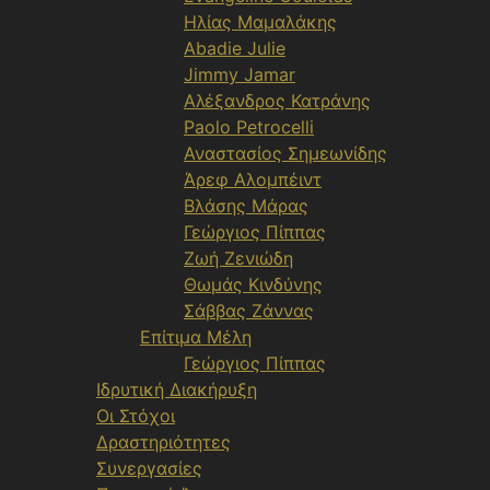
Ηλίας Μαμαλάκης
Abadie Julie
Jimmy Jamar
Αλέξανδρος Κατράνης
Paolo Petrocelli
Αναστασίος Σημεωνίδης
Άρεφ Αλομπέιντ
Βλάσης Μάρας
Γεώργιος Πίππας
Ζωή Ζενιώδη
Θωμάς Κινδύνης
Σάββας Ζάννας
Επίτιμα Μέλη
Γεώργιος Πίππας
Ιδρυτική Διακήρυξη
Οι Στόχοι
Δραστηριότητες
Συνεργασίες