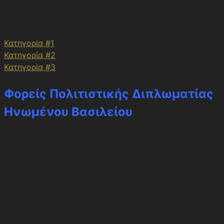
Αρχείο Ηνωμένου Βασιλείου
Κατηγορία #1
Κατηγορία #2
Κατηγορία #3
Φορείς Πολιτιστικής Διπλωματίας
Ηνωμένου Βασιλείου
Το Ηνωμένο Βασίλειο, βρίσκεται σε κρίσιμο σταυροδρόμι, καθώς
η απόφαση για έξοδο από την Ε.Ε. (Brexit) έφερε επιπτώσεις και
στη διεθνή εικόνα και φήμη της χώρας. Επομένως, θα χρειαστεί μια
νέα προσέγγιση, προκειμένου να προωθηθούν αποτελεσματικά τα
εθνικά συμφέροντα της χώρας, με ενισχυμένη δημόσια διπλωματία
και διεθνείς πολιτιστικές σχέσεις.
Η Αγγλική γλώσσα, η οποία χρησιμοποιείται ως δεύτερη ή ως