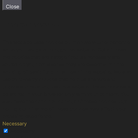
Close
Privacy Overview
This website uses cookies to improve your experience
while you navigate through the website. Out of these,
the cookies that are categorized as necessary are
stored on your browser as they are essential for the
working of basic functionalities of the website. We also
use third-party cookies that help us analyze and
understand how you use this website. These cookies will
be stored in your browser only with your consent. You
also have the option to opt-out of these cookies. But
opting out of some of these cookies may affect your
browsing experience.
Necessary
Necessary