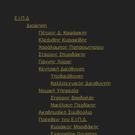
Μετάβαση
σε
Ε.Ι.Π.Δ
περιεχόμενο
Διοίκηση
Πέτρος Δ. Καψάσκης
Κλεάνθης Κυριακίδης
Χαράλαμπος Παπασωτηρίου
Σταύρος Σπυριδάκης
Γιάννης Λύρας
Κεντρική Διεύθυνση
Υποδιεύθυνση
Καλλιτεχνικός Διευθυντής
Νομική Υπηρεσία
Σταύρος Βαρδαλάς
Νικόλαος Περδίκης
Ακαδημαϊκό Συμβούλιο
Πρέσβεις του Ε.Ι.Π.Δ.
Κυριάκος Μαριδάκης
Evangeline Gouletas