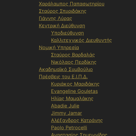
Χαράλαμπος Παπασωτηρίου
Σταύρος Σπυριδάκης
Γιάννης Λύρας
Κεντρική Διεύθυνση
Υποδιεύθυνση
Καλλιτεχνικός Διευθυντής
Νομική Υπηρεσία
Σταύρος Βαρδαλάς
Νικόλαος Περδίκης
Ακαδημαϊκό Συμβούλιο
Πρέσβεις του Ε.Ι.Π.Δ.
Κυριάκος Μαριδάκης
Evangeline Gouletas
Ηλίας Μαμαλάκης
Abadie Julie
Jimmy Jamar
Αλέξανδρος Κατράνης
Paolo Petrocelli
Αναστασίος Σημεωνίδης