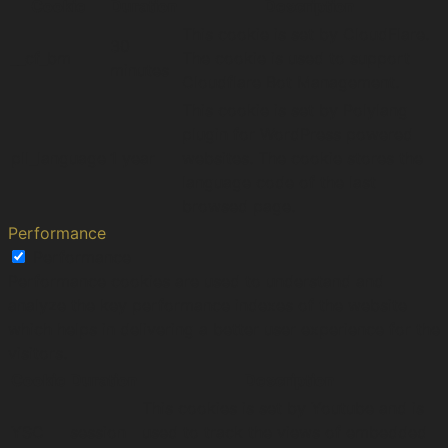
Cookie
Duration
Description
This cookie is set by CloudFlare.
30
__cf_bm
The cookie is used to support
minutes
Cloudflare Bot Management.
This cookie is set by Polylang
plugin for WordPress powered
pll_language
1 year
websites. The cookie stores the
language code of the last
browsed page.
Performance
Performance
Performance cookies are used to understand and
analyze the key performance indexes of the website
which helps in delivering a better user experience for the
visitors.
Cookie
Duration
Description
This cookies is set by Youtube and is
YSC
session
used to track the views of embedded