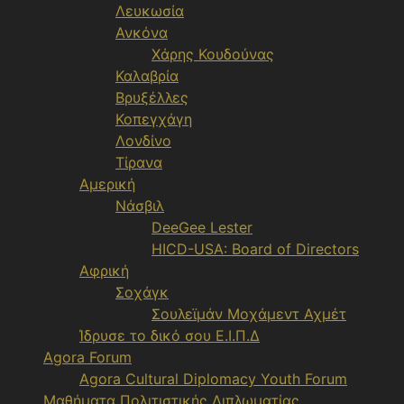
Λευκωσία
Ανκόνα
Χάρης Κουδούνας
Καλαβρία
Βρυξέλλες
Κοπεγχάγη
Λονδίνο
Τίρανα
Αμερική
Νάσβιλ
DeeGee Lester
HICD-USA: Board of Directors
Αφρική
Σοχάγκ
Σουλεϊμάν Μοχάμεντ Αχμέτ
Ίδρυσε το δικό σου Ε.Ι.Π.Δ
Agora Forum
Agora Cultural Diplomacy Youth Forum
Μαθήματα Πολιτιστικής Διπλωματίας