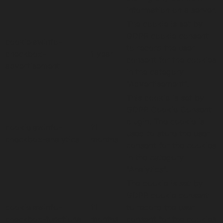
information on a server.
The cookie is set by
GDPR cookie consent
cookielawinfo-
to record the user
checkbox-
1 year
consent for the cookies
advertisement
in the category
"Advertisement".
This cookie is set by
GDPR Cookie Consent
plugin. The cookie is
cookielawinfo-
11
used to store the user
checkbox-analytics
months
consent for the cookies
in the category
"Analytics".
The cookie is set by
GDPR cookie consent
cookielawinfo-
11
to record the user
checkbox-functional
months
consent for the cookies