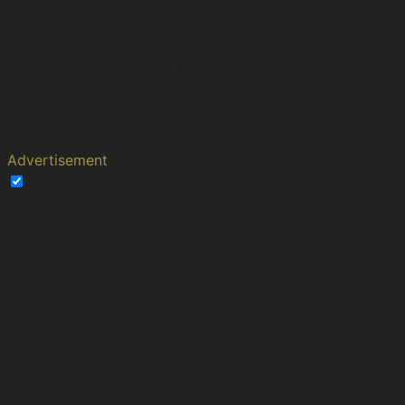
information of how visitors use a
website and helps in creating an
_gid
1 day
analytics report of how the website is
doing. The data collected including
the number visitors, the source where
they have come from, and the pages
visted in an anonymous form.
Advertisement
Advertisement
Advertisement cookies are used to provide visitors with
relevant ads and marketing campaigns. These cookies
track visitors across websites and collect information to
provide customized ads.
Cookie
Duration
Description
Used by Google
DoubleClick and stores
information about how
the user uses the website