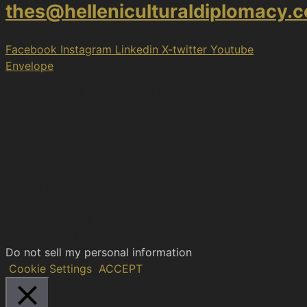
thes@helleniculturaldiplomacy.
Facebook
Instagram
Linkedin
X-twitter
Youtube
Envelope
2017 – 2026 © H.I.C.D. | The Hellenic Institute of
Cultural Diplomacy, is a non-governmental, self-funded
organization.
All copyrights are reserved to the Hellenic Ιnstitute of
Cultural Diplomacy.
We use cookies on our website to give you the most
relevant experience by remembering your preferences
and repeat visits. By clicking “Accept”, you consent to
the use of ALL the cookies.
Do not sell my personal information
.
Cookie Settings
ACCEPT