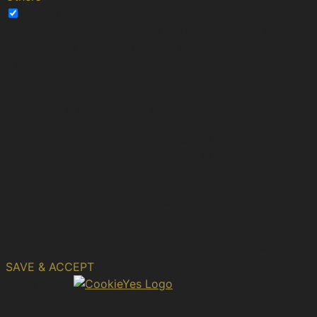
Others
Other uncategorized cookies are those that are being
analyzed and have not been classified into a category
as yet.
Cookie
Duration
Description
No
_gat_gtag_UA_196689604_1
1 minute
description
16 years 7
No
CONSENT
months 12 days
description
6 hours
No
cookies.js
session
description
No
m
2 years
description
SAVE & ACCEPT
Powered by