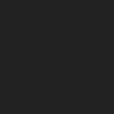
Always Enabled
Necessary cookies are absolutely essential for the
website to function properly. These cookies ensure
basic functionalities and security features of the
website, anonymously.
Cookie
Duration
Description
This cookie is set by
Stripe payment
gateway. This cookie is
__stripe_mid
1 year
used to enable payment
on the website without
storing any patment
information on a server.
This cookie is set by
Stripe payment
gateway. This cookie is
30
__stripe_sid
used to enable payment
minutes
on the website without
storing any patment