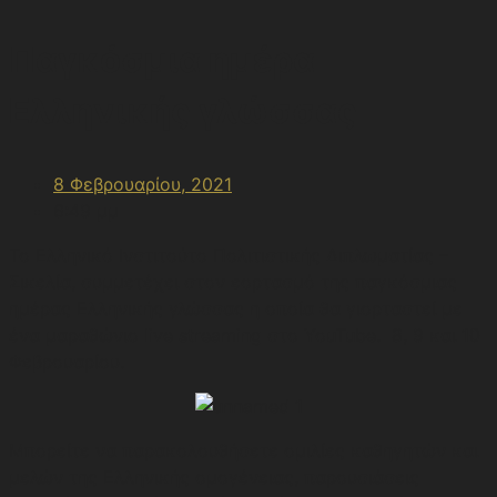
Παγκόσμια ημέρα
Ελληνικής γλώσσας
8 Φεβρουαρίου, 2021
6:49 μμ
Το Ελληνικό Ινστιτούτο Πολιτιστικής Διπλωματίας –
Σικελία, συμμετέχει στον εορτασμό της παγκόσμιας
ημέρας Ελληνικής γλώσσας η οποία θα γιορταστεί με
ένα μαραθώνιο live streaming στο YouTube. 8, 9 και 10
Φεβρουαρίου.
Μπορείτε να παρακολουθήσετε ομιλίες καθηγητών και
μελών της Eλληνικής ομογένειας, παρουσιάσεις