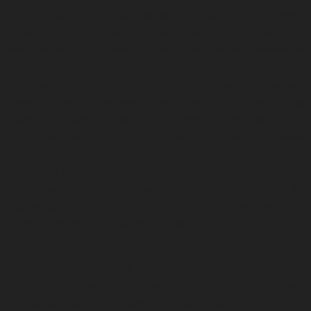
επίσημη γλώσσα σε πολλές χώρες του κόσμου, το τηλεοπτικό
δίκτυο BBC (το μεγαλύτερο δίκτυο ΜΜΕ στον κόσμο με
παρουσία στην τηλεόραση, το ραδιόφωνο και το διαδίκτυο σε
περισσότερες από 30 γλώσσες και ένα ακροατήριο 269
εκατομμυρίων ανθρώπων κάθε εβδομάδα)
,
κυρίαρχοι πολιτιστικοί
οργανισμοί όπως το Βρετανικό μουσείο και το V&A
,
βραβευμένες
τηλεοπτικές σειρές όπως το Sherlock, ναυαρχίδες του
κινηματογράφου όπως ο James Bond και το Star Wars, η μουσική
παραγωγή του David Bowie και του Ed Sheeran
,
η λογοτεχνία του
Σαίξπηρ και της Άγκαθα Κρίστι και αθλητικές διοργανώσεις όπως η
Premier League, είναι μερικά από τα πιο δυνατά παραδείγματα και
πλεονεκτήματα στον τομέα του πολιτισμού και της
δημιουργικότητας του Ηνωμένου Βασιλείου
.
Στο Ηνωμένο Βασίλειο, η άσκηση της πολιτιστικής διπλωματίας
βασίζεται στην ανταλλαγή ιδεών, αξιών και του πολιτισμού
προκειμένου να ενδυναμωθεί η σχέση της χώρας με τον κόσμο και
τις υπόλοιπες χώρες και επίσης να προωθηθούν η επιρροή της, η