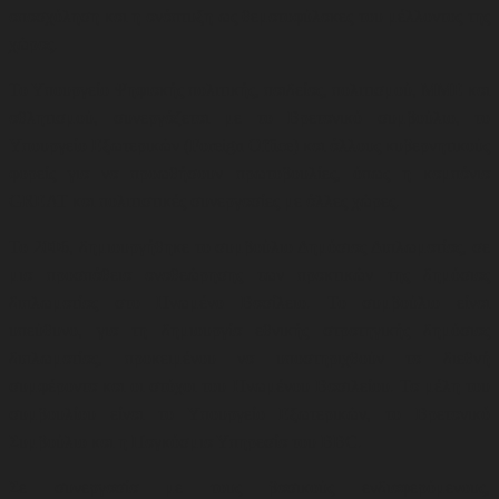
απασχόληση και η ανάπτυξη ως θεματοφύλακες του μέλλοντος της
χώρας.
Το Υπουργείο Ψηφιακής πολιτικής, παιδείας, πολιτισμού, ΜΜΕ και
αθλητισμού, συνεργάζεται με το Βρετανικό συμβούλιο, το
Υπουργείο Εξωτερικών (Foreign Office) και άλλους κυβερνητικούς
φορείς για να προωθήσουν
πρωτοβουλίες, όπως η καμπάνια
GREAT και πολιτιστικές συνεργασίες με άλλες χώρες
.
Το 2006, δημιουργήθηκε το συμβούλιο Δημόσιας Διπλωματίας, σε
μια προσπάθεια αναθεώρησης των πρακτικών της δημόσιας
διπλωματίας στο Ηνωμένο Βασίλειο. Το συμβούλιο είναι
υπεύθυνο, για τη δημιουργία εθνικής στρατηγικής δημόσιας
διπλωματίας, προκειμένου να υποστηριχθούν τα διεθνή
συμφέροντα και οι στόχοι του Ηνωμένου Βασιλείου. Τα μέλη του
συμβουλίου είναι το Υπουργείο Εξωτερικών, το Βρετανικό
Συμβούλιο και η Παγκόσμια Υπηρεσία του BBC.
Σε συνεργασία με τους βασικούς ενδιαφερόμενους,