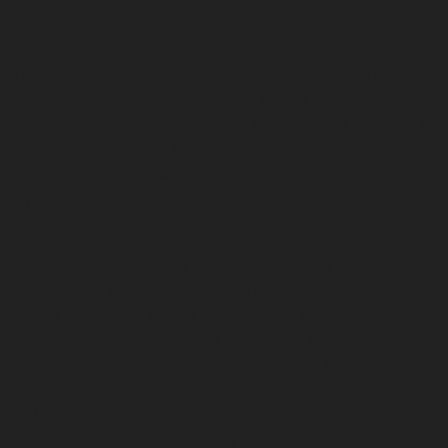
Βασιλείου, συντελούν στην ευρεία αναγνώριση της Ήπιας ισχύος
της χώρας.
Πρόσφατα δημοσιεύθηκε το σχέδιο δράσης του Υπουργείου
Ψηφιοποίησης, Πολιτισμού, Παιδείας, Μέσων και Αθλητισμού, το
οποίο μεταξύ άλλων έχει σκοπό τη διατήρηση και ενίσχυση της
αίσθησης υπερηφάνειας και συνοχής στη χώρα, να προσελκύσει
νέα άτομα να επισκεφτούν και να εργαστούν στη χώρα, να
μεγιστοποιήσει και να αξιοποιήσει την ήπια ισχύ του Ηνωμένου
Βασιλείου.
Στις ενέργειες, συμπεριλαμβάνονται η ενίσχυση της Βρετανικής
παρουσίας στο εξωτερικό διαμέσου της πολιτιστικής διπλωματίας,
διεθνών επισκέψεων και του προγράμματος «Great», η προώθηση
των πολιτιστικών εξαγωγών για την αύξηση της αξίας τους στην
οικονομία της χώρας, η συνεισφορά στην παράλληλη κυβερνητική
ατζέντα της ήπιας ισχύος και ευημερίας, η
χρησιμοποίηση της
συλλογής έργων τέχνης της κυβέρνησης , προκειμένου για να
προωθηθούν οι τέχνες, η κληρονομιά και ο πολιτισμός της χώρας,