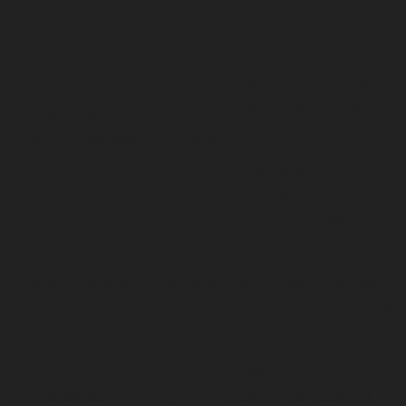
in the category
"Functional".
This cookie is set by
GDPR Cookie Consent
plugin. The cookies is
cookielawinfo-
11
used to store the user
checkbox-necessary
months
consent for the cookies
in the category
"Necessary".
This cookie is set by
GDPR Cookie Consent
cookielawinfo-
11
plugin. The cookie is
checkbox-others
months
used to store the user
consent for the cookies
in the category "Other.
This cookie is set by
GDPR Cookie Consent
cookielawinfo-
plugin. The cookie is