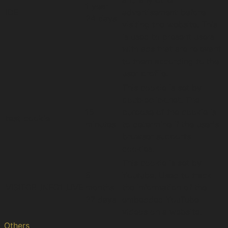
and any other
1 year
IDE
advertisement before
24 days
visiting the website. This
is used to present users
with ads that are relevant
to them according to the
user profile.
This cookie is set by
doubleclick.net. The
15
purpose of the cookie is
test_cookie
minutes
to determine if the user's
browser supports
cookies.
This cookie is set by
5
Youtube. Used to track
VISITOR_INFO1_LIVE
months
the information of the
27 days
embedded YouTube
videos on a website.
Others