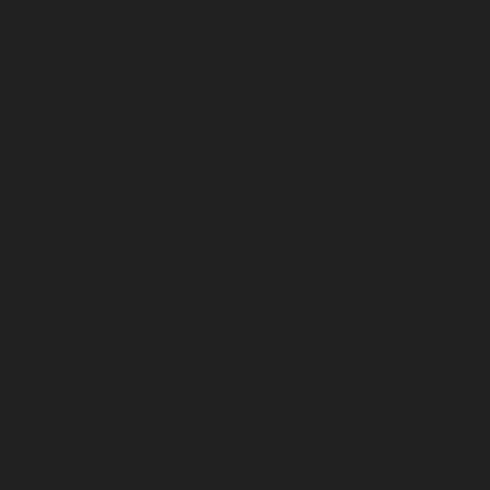
μαθητών κλασικών λυκείων από όλη την Ιταλία και
συζητήσεις πάνω στην σημασία της Ελληνικής γλώσσας
και την κληρονομιά που άφησε. Η παρουσίαση του IEDC
Sicilia θα λάβει μέρος την Τρίτη 9 Φεβρουαρίου μεταξύ
18:00 με 19:30 το απόγευμα με κεντρικό θέμα τις
λέξεις Αγώνας / Αγωνία. Δυο λέξεις που
χαρακτηρίζουν το παρελθόν με τον αγώνα για την
απελευθέρωση των Ελλήνων το 1821 αλλά και το παρόν
και την αγωνία που βιώνουμε στην δύσκολη συνθήκη
της πανδημίας.
Στην παρουσίαση του IEDC Sicilia λαμβάνουν μέρος με
την ευγενική τους συμμετοχή: η ηθοποιός Άννα
Μακράκη, ο ηθοποιός Χριστόδουλος Στυλιανού, ο
χορογράφος, performer Ιωάννης Σιδηρόπουλος, οι
μαθητές του Κλασικού Λυκείου Συρακουσών Claudia
Bellia και Davide Calvo καθώς και η νεότερη μαθήτρια
της Ελληνικής γλώσσας στην Σικελία, Sofia, Vasiliki
Berukas.