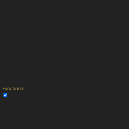
11
checkbox-
used to store the user
months
performance
consent for the cookies
in the category
"Performance".
The cookie is set by the
GDPR Cookie Consent
plugin and is used to
11
store whether or not
viewed_cookie_policy
months
user has consented to
the use of cookies. It
does not store any
personal data.
Functional
Functional
Functional cookies help to perform certain
functionalities like sharing the content of the website on
social media platforms, collect feedbacks, and other
third-party features.