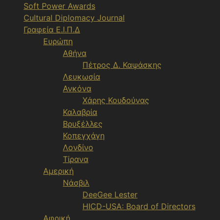
Soft Power Awards
Cultural Diplomacy Journal
Γραφεία Ε.Ι.Π.Δ
Ευρώπη
Αθήνα
Πέτρος Δ. Καψάσκης
Λευκωσία
Ανκόνα
Χάρης Κουδούνας
Καλαβρία
Βρυξέλλες
Κοπεγχάγη
Λονδίνο
Τίρανα
Αμερική
Νάσβιλ
DeeGee Lester
HICD-USA: Board of Directors
Αφρική