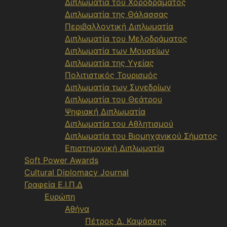
Διπλωματία του Χοροδράματος
Διπλωματία της Θάλασσας
Περιβαλλοντική Διπλωματία
Διπλωματία του Μελοδράματος
Διπλωματία των Μουσείων
Διπλωματία της Υγείας
Πολιτιστικός Τουρισμός
Διπλωματία των Συνεδρίων
Διπλωματία του Θεάτρου
Ψηφιακή Διπλωματία
Διπλωματία του Αθλητισμού
Διπλωματία του Βιομηχανικού Σήματος
Επιστημονική Διπλωματία
Soft Power Awards
Cultural Diplomacy Journal
Γραφεία Ε.Ι.Π.Δ
Ευρώπη
Αθήνα
Πέτρος Δ. Καψάσκης