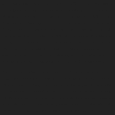
συμπεριλαμβανομένου του Foreign Office, του Βρετανικού
Συμβουλίου και των πολιτιστικών οργανισμών, το Υπουργείο
Ψηφιακής πολιτικής, Παιδείας, Πολιτισμού, ΜΜΕ και
Αθλητισμού,
ανέπτυξε το 2010 την πολιτική Πολιτιστικής
Διπλωματίας. Οι γενικοί στόχοι ήταν η ενθάρρυνση και η στήριξη
του πολιτιστικού τομέα για την ανάπτυξη διεθνών συνεργασιών σε
τομείς με συγκεκριμένη πολιτιστική και/ή κυβερνητική
προτεραιότητα. Παράλληλα, η καλύτερη δυνατή αξιοποίηση με τον
καλύτερο δυνατό τρόπο του οφέλους και του αντίκτυπου της
πολιτιστικής διπλωματίας, ιδιαίτερα μετά τη λήξη συγκρούσεων
.
Από τα παραπάνω, παρατηρούμε ότι στην περίπτωση του
Ηνωμένου Βασιλείου, η άσκηση της πολιτιστικής διπλωματίας δεν
είναι αρμοδιότητα ενός μόνο υπουργείου και πως συμπεριλαμβάνει
τη συλλογική προσπάθεια και την αλληλεπίδραση πολλών
παραγόντων, για την προώθηση των πολιτικών που συμβάλλουν
στην ενίσχυση της πολιτιστικής διπλωματίας. Οι συντονισμένες
προσπάθειες όλων των προαναφερόμενων φορέων του Ηνωμένου