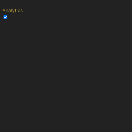
videos.
Analytics
Analytics
Analytical cookies are used to understand how visitors
interact with the website. These cookies help provide
information on metrics the number of visitors, bounce
rate, traffic source, etc.
Cookie
Duration
Description
This cookie is installed by Google
Analytics. The cookie is used to
calculate visitor, session, campaign
data and keep track of site usage for
_ga
2 years
the site's analytics report. The cookies
store information anonymously and
assign a randomly generated number
to identify unique visitors.
This cookie is installed by Google
Analytics. The cookie is used to store