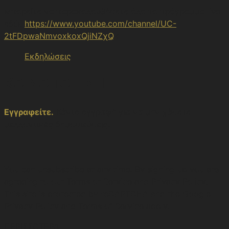
Μπορείτε να παρακολουθήσετε όλο το πρόγραμμα live
εδώ:
https://www.youtube.com/channel/UC-
2tFDpwaNmvoxkoxQjiNZχQ
k
Εκδηλώσεις
ΚΟΙΝΟΠΟΙΗΣΗ
Εγγραφείτε.
Κάντε εγγραφή για να μην χάσετε
μελλοντικές δημοσιεύσεις.
You can unsubscribe at any time. By signing up you are
agreeing to our Terms of Service and Privacy Policy.
This site is protected by reCAPTCHA and the Google
Privacy Policy and Terms of Service apply.
ΠΕΡΙΣΣΟΤΕΡΑ