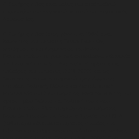
Ο Σωτήρης Λίβας είναι μέλος του ακαδημαϊκού
συμβουλίου του Ελληνικού Ινστιτούτου Πολιτιστικής
Διπλωματίας.
Ο Σωτήρης Λίβας (έτος γέννησης: 1964) είναι
Καθηγητής του τμήματος Ξένων Γλωσσών,
Μετάφρασης και Διερμηνείας του Ιονίου
Πανεπιστημίου στο γνωστικό αντικείμενο: «Κοινωνία
και Πολιτική στη Μέση Ανατολή». Υπηρέτησε ως
πρόεδρος του τμήματος (2018-2022) και ως
διευθυντής του μεταπτυχιακού προγράμματος
σπουδών Πολιτική, Γλώσσα και Διαπολιτιστική
Επικοινωνία του ίδιου τμήματος. Είναι διευθυντής του
εργαστηρίου Γλώσσα και Πολιτική του Ιονίου
Πανεπιστημίου. Είναι πτυχιούχος του τμήματος
Νομικών Σπουδών της Νομικής Σχολής του ΕΚΠΑ
(1989), έχει κάνει μεταπτυχιακές σπουδές στο
Πάντειο και κατέχει διδακτορικό τίτλο στις διεθνείς
σχέσεις από το Ιόνιο Πανεπιστήμιο (2004). Έχει