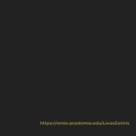
δημοσιεύσει εφτά μονογραφίες, πάνω από σαράντα
επιστημονικά άρθρα και πέντε κεφάλαια σε
συλλογικούς τόμους, ενώ έχει μεταφράσει και
επιμεληθεί άλλα οχτώ βιβλία. Τελευταία του βιβλία:
«Τίποτε δεν συγχωρείται – Τίποτε δεν λησμονιέται»
(Παπαζήσης, 2024), «Γλώσσα και Εξτρεμισμός – Δέκα
+ 1 δοκίμια για τη γλώσσα του μίσους» (Εκδόσεις
Παπαζήση, 2021) και η μετάφραση των Επιστολών του
Φωτός του Σάιντ Νούρσι (Παπαζήσης, 2024). Έχει
συμμετάσχει σε πέντε επιστημονικά προγράμματα (σε
δυο από αυτά ως επιστημονικός υπεύθυνος) και λάβει
μέρος σε πολλά συνέδρια. Είναι εθνικός εκπρόσωπος
της Ελλάδας στην Επιτροπή Εμπειρογνωμόνων του
Συμβουλίου της Ευρώπης για την καταπολέμηση των
εγκλημάτων μίσους. Περισσότερες πληροφορίες στο
αναλυτικό βιογραφικό σημείωμα που βρίσκεται στον
υπερσύνδεσμο:
https://ionio.academia.edu/LivasSotiris
και στον ιστότοπο του τμήματος Ξένων Γλωσσών,