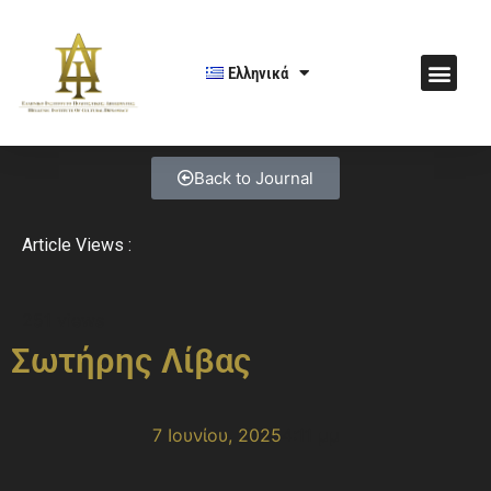
Ελληνικά
Back to Journal
Article Views :
251 views
Σωτήρης Λίβας
7 Ιουνίου, 2025
4:11 μμ