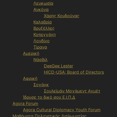
Λευκωσία
Ανκόνα
Χάρης Κουδούνας
Καλαβρία
Βρυξέλλες
Κοπεγχάγη
Λονδίνο
Τίρανα
Αμερική
Νάσβιλ
DeeGee Lester
HICD-USA: Board of Directors
Αφρική
Σοχάγκ
Σουλεϊμάν Μοχάμεντ Αχμέτ
Ίδρυσε το δικό σου Ε.Ι.Π.Δ
Agora Forum
Agora Cultural Diplomacy Youth Forum
Μαθήματα Πολιτιστικής Διπλωματίας