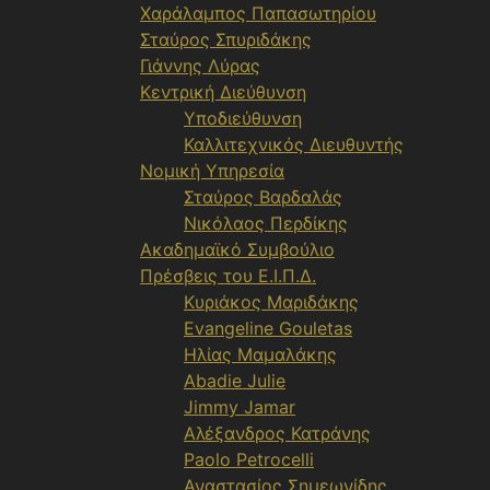
Χαράλαμπος Παπασωτηρίου
Σταύρος Σπυριδάκης
Γιάννης Λύρας
Κεντρική Διεύθυνση
Υποδιεύθυνση
Καλλιτεχνικός Διευθυντής
Νομική Υπηρεσία
Σταύρος Βαρδαλάς
Νικόλαος Περδίκης
Ακαδημαϊκό Συμβούλιο
Πρέσβεις του Ε.Ι.Π.Δ.
Κυριάκος Μαριδάκης
Evangeline Gouletas
Ηλίας Μαμαλάκης
Abadie Julie
Jimmy Jamar
Αλέξανδρος Κατράνης
Paolo Petrocelli
Αναστασίος Σημεωνίδης