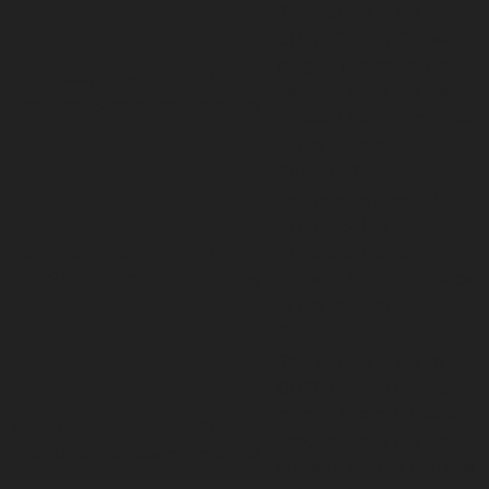
This cookie is set by
GDPR Cookie Consent
plugin. The cookie is
cookielawinfo-
11
used to store the user
checkbox-analytics
months
consent for the cookies
in the category
"Analytics".
The cookie is set by
GDPR cookie consent
cookielawinfo-
11
to record the user
checkbox-functional
months
consent for the cookies
in the category
"Functional".
This cookie is set by
GDPR Cookie Consent
plugin. The cookies is
cookielawinfo-
11
used to store the user
checkbox-necessary
months
consent for the cookies