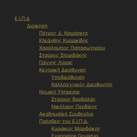
Μετάβαση
σε
Ε.Ι.Π.Δ
περιεχόμενο
Διοίκηση
Πέτρος Δ. Καψάσκης
Κλεάνθης Κυριακίδης
Χαράλαμπος Παπασωτηρίου
Σταύρος Σπυριδάκης
Γιάννης Λύρας
Κεντρική Διεύθυνση
Υποδιεύθυνση
Καλλιτεχνικός Διευθυντής
Νομική Υπηρεσία
Σταύρος Βαρδαλάς
Νικόλαος Περδίκης
Ακαδημαϊκό Συμβούλιο
Πρέσβεις του Ε.Ι.Π.Δ.
Κυριάκος Μαριδάκης
Evangeline Gouletas