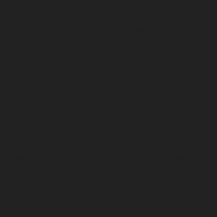
Το 2006, δημιουργήθηκε το συμβούλιο Δημόσιας Διπλωματίας, σε
μια προσπάθεια αναθεώρησης των πρακτικών της δημόσιας
διπλωματίας στο Ηνωμένο Βασίλειο. Το συμβούλιο είναι
υπεύθυνο, για τη δημιουργία εθνικής στρατηγικής δημόσιας
διπλωματίας, προκειμένου να υποστηριχθούν τα διεθνή
συμφέροντα και οι στόχοι του Ηνωμένου Βασιλείου. Τα μέλη του
συμβουλίου είναι το Υπουργείο Εξωτερικών, το Βρετανικό
Συμβούλιο και η Παγκόσμια Υπηρεσία του BBC.
Σε συνεργασία με τους βασικούς ενδιαφερόμενους,
συμπεριλαμβανομένου του Foreign Office, του Βρετανικού
Συμβουλίου και των πολιτιστικών οργανισμών, το Υπουργείο
Ψηφιακής πολιτικής, Παιδείας, Πολιτισμού, ΜΜΕ και
Αθλητισμού,
ανέπτυξε το 2010 την πολιτική Πολιτιστικής
Διπλωματίας. Οι γενικοί στόχοι ήταν η ενθάρρυνση και η στήριξη
του πολιτιστικού τομέα για την ανάπτυξη διεθνών συνεργασιών σε
τομείς με συγκεκριμένη πολιτιστική και/ή κυβερνητική