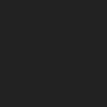
προτεραιότητα. Παράλληλα, η καλύτερη δυνατή αξιοποίηση με τον
καλύτερο δυνατό τρόπο του οφέλους και του αντίκτυπου της
πολιτιστικής διπλωματίας, ιδιαίτερα μετά τη λήξη συγκρούσεων
.
Από τα παραπάνω, παρατηρούμε ότι στην περίπτωση του
Ηνωμένου Βασιλείου, η άσκηση της πολιτιστικής διπλωματίας δεν
είναι αρμοδιότητα ενός μόνο υπουργείου και πως συμπεριλαμβάνει
τη συλλογική προσπάθεια και την αλληλεπίδραση πολλών
παραγόντων, για την προώθηση των πολιτικών που συμβάλλουν
στην ενίσχυση της πολιτιστικής διπλωματίας. Οι συντονισμένες
προσπάθειες όλων των προαναφερόμενων φορέων του Ηνωμένου
Βασιλείου, συντελούν στην ευρεία αναγνώριση της Ήπιας ισχύος
της χώρας.
Πρόσφατα δημοσιεύθηκε το σχέδιο δράσης του Υπουργείου
Ψηφιοποίησης, Πολιτισμού, Παιδείας, Μέσων και Αθλητισμού, το
οποίο μεταξύ άλλων έχει σκοπό τη διατήρηση και ενίσχυση της
αίσθησης υπερηφάνειας και συνοχής στη χώρα, να προσελκύσει
νέα άτομα να επισκεφτούν και να εργαστούν στη χώρα, να