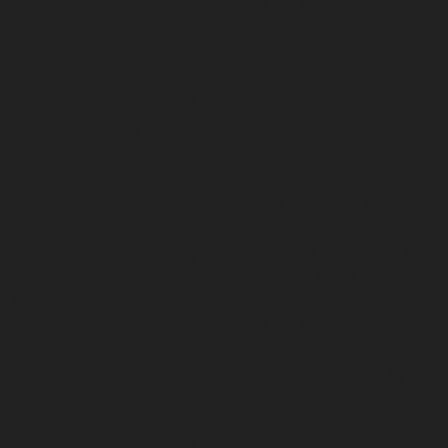
in the category
"Necessary".
This cookie is set by
GDPR Cookie Consent
cookielawinfo-
11
plugin. The cookie is
checkbox-others
months
used to store the user
consent for the cookies
in the category "Other.
This cookie is set by
GDPR Cookie Consent
cookielawinfo-
plugin. The cookie is
11
checkbox-
used to store the user
months
performance
consent for the cookies
in the category
"Performance".
The cookie is set by the
GDPR Cookie Consent
plugin and is used to
11
store whether or not