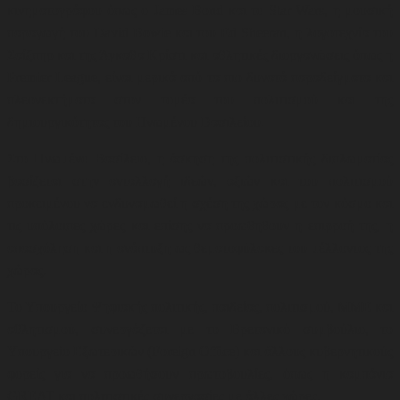
κινηματογράφου όπως ο James Bond και το Star Wars, η μουσική
παραγωγή του David Bowie και του Ed Sheeran
,
η λογοτεχνία του
Σαίξπηρ και της Άγκαθα Κρίστι και αθλητικές διοργανώσεις όπως η
Premier League, είναι μερικά από τα πιο δυνατά παραδείγματα και
πλεονεκτήματα στον τομέα του πολιτισμού και της
δημιουργικότητας του Ηνωμένου Βασιλείου
.
Στο Ηνωμένο Βασίλειο, η άσκηση της πολιτιστικής διπλωματίας
βασίζεται στην ανταλλαγή ιδεών, αξιών και του πολιτισμού
προκειμένου να ενδυναμωθεί η σχέση της χώρας με τον κόσμο και
τις υπόλοιπες χώρες και επίσης να προωθηθούν η επιρροή της, η
απασχόληση και η ανάπτυξη ως θεματοφύλακες του μέλλοντος της
χώρας.
Το Υπουργείο Ψηφιακής πολιτικής, παιδείας, πολιτισμού, ΜΜΕ και
αθλητισμού, συνεργάζεται με το Βρετανικό συμβούλιο, το
Υπουργείο Εξωτερικών (Foreign Office) και άλλους κυβερνητικούς
φορείς για να προωθήσουν
πρωτοβουλίες, όπως η καμπάνια
GREAT και πολιτιστικές συνεργασίες με άλλες χώρες
.