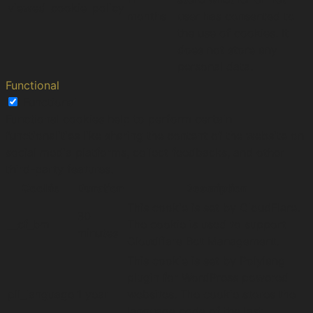
viewed_cookie_policy
months
user has consented to
the use of cookies. It
does not store any
personal data.
Functional
Functional
Functional cookies help to perform certain
functionalities like sharing the content of the website on
social media platforms, collect feedbacks, and other
third-party features.
Cookie
Duration
Description
This cookie is set by CloudFlare.
30
__cf_bm
The cookie is used to support
minutes
Cloudflare Bot Management.
This cookie is set by Polylang
plugin for WordPress powered
pll_language
1 year
websites. The cookie stores the
language code of the last