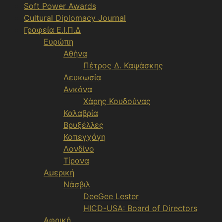
Soft Power Awards
Cultural Diplomacy Journal
Γραφεία Ε.Ι.Π.Δ
Ευρώπη
Αθήνα
Πέτρος Δ. Καψάσκης
Λευκωσία
Ανκόνα
Χάρης Κουδούνας
Καλαβρία
Βρυξέλλες
Κοπεγχάγη
Λονδίνο
Τίρανα
Αμερική
Νάσβιλ
DeeGee Lester
HICD-USA: Board of Directors
Αφρική