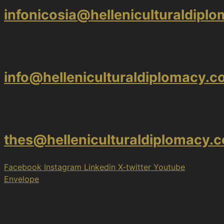
infonicosia@helleniculturaldipl
Athens
info@helleniculturaldiplomacy.
Thessaloniki
thes@helleniculturaldiplomacy.
Facebook
Instagram
Linkedin
X-twitter
Youtube
Envelope
2017 – 2026 © H.I.C.D. | The Hellenic Institute of
Cultural Diplomacy, is a non-governmental, self-funded
organization.