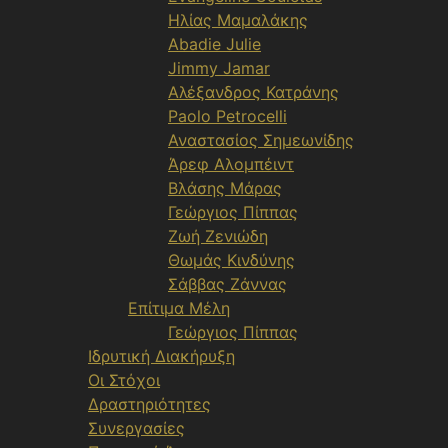
Ηλίας Μαμαλάκης
Abadie Julie
Jimmy Jamar
Αλέξανδρος Κατράνης
Paolo Petrocelli
Αναστασίος Σημεωνίδης
Άρεφ Αλομπέιντ
Βλάσης Μάρας
Γεώργιος Πίππας
Ζωή Ζενιώδη
Θωμάς Κινδύνης
Σάββας Ζάννας
Επίτιμα Μέλη
Γεώργιος Πίππας
Ιδρυτική Διακήρυξη
Οι Στόχοι
Δραστηριότητες
Συνεργασίες