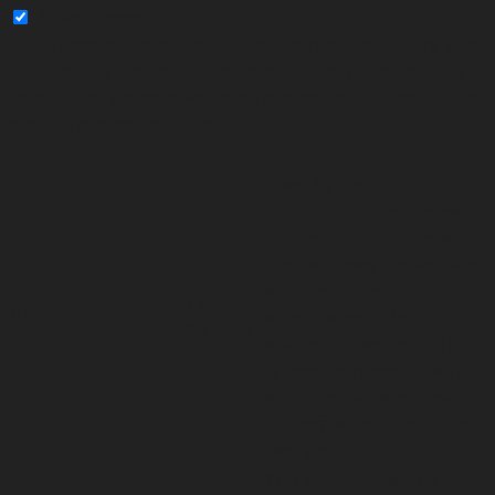
Advertisement
Advertisement cookies are used to provide visitors with
relevant ads and marketing campaigns. These cookies
track visitors across websites and collect information to
provide customized ads.
Cookie
Duration
Description
Used by Google
DoubleClick and stores
information about how
the user uses the website
and any other
1 year
IDE
advertisement before
24 days
visiting the website. This
is used to present users
with ads that are relevant
to them according to the
user profile.
This cookie is set by