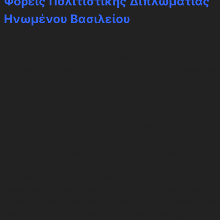
Φορείς Πολιτιστικής Διπλωματίας
Ηνωμένου Βασιλείου
Το Ηνωμένο Βασίλειο, βρίσκεται σε κρίσιμο σταυροδρόμι, καθώς
η απόφαση για έξοδο από την Ε.Ε. (Brexit) έφερε επιπτώσεις και
στη διεθνή εικόνα και φήμη της χώρας. Επομένως, θα χρειαστεί μια
νέα προσέγγιση, προκειμένου να προωθηθούν αποτελεσματικά τα
εθνικά συμφέροντα της χώρας, με ενισχυμένη δημόσια διπλωματία
και διεθνείς πολιτιστικές σχέσεις.
Η Αγγλική γλώσσα, η οποία χρησιμοποιείται ως δεύτερη ή ως
επίσημη γλώσσα σε πολλές χώρες του κόσμου, το τηλεοπτικό
δίκτυο BBC (το μεγαλύτερο δίκτυο ΜΜΕ στον κόσμο με
παρουσία στην τηλεόραση, το ραδιόφωνο και το διαδίκτυο σε
περισσότερες από 30 γλώσσες και ένα ακροατήριο 269
εκατομμυρίων ανθρώπων κάθε εβδομάδα)
,
κυρίαρχοι πολιτιστικοί
οργανισμοί όπως το Βρετανικό μουσείο και το V&A
,
βραβευμένες
τηλεοπτικές σειρές όπως το Sherlock, ναυαρχίδες του