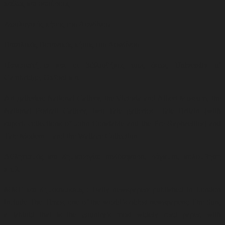
καθώς και παπύρους .
Ζωολογικός κήπος του Λονδίνου
Βασιλικός Βοτανικός κήπος του Λονδίνου
Πανεπιστήμια και οι βιβλιοθήκες τους όπως
University of
Gambridge, Oxford
κ.α.
Art galleries: National Gallery, the Victoria and Albert Museum, the
National Portrait Gallery, two Tate galleries—Tate Britain (with
superb collections of John Constable and the Pre-Raphaelites) and
Tate Modern—and the Wallace Collection.
Αθλητισμός και δημιουργία: ποδόσφαιρο, ράγκμπι, κολύμβηση
κ.τ.λ.
ΜΜΕ και δημοσιεύσεις : Daily newspapers published in London
include The Times, one of the world’s oldest newspapers; The Sun,
a tabloid that is the country’s most widely read paper, with