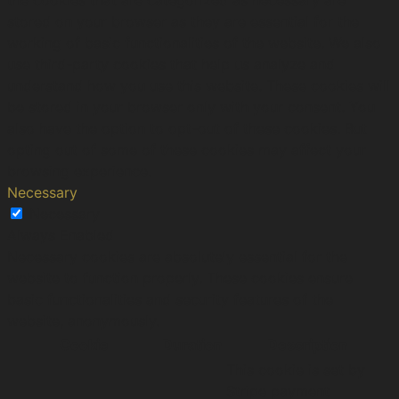
stored on your browser as they are essential for the
working of basic functionalities of the website. We also
use third-party cookies that help us analyze and
understand how you use this website. These cookies will
be stored in your browser only with your consent. You
also have the option to opt-out of these cookies. But
opting out of some of these cookies may affect your
browsing experience.
Necessary
Necessary
Always Enabled
Necessary cookies are absolutely essential for the
website to function properly. These cookies ensure
basic functionalities and security features of the
website, anonymously.
Cookie
Duration
Description
This cookie is set by
Stripe payment