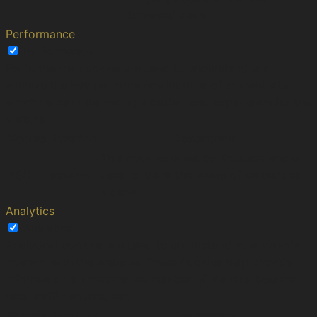
browsed page.
Performance
Performance
Performance cookies are used to understand and
analyze the key performance indexes of the website
which helps in delivering a better user experience for the
visitors.
Cookie
Duration
Description
This cookies is set by Youtube and is
YSC
session
used to track the views of embedded
videos.
Analytics
Analytics
Analytical cookies are used to understand how visitors
interact with the website. These cookies help provide
information on metrics the number of visitors, bounce
rate, traffic source, etc.
Cookie
Duration
Description