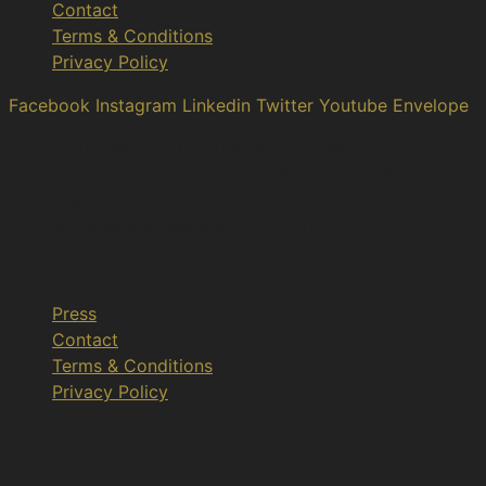
Contact
Terms & Conditions
Privacy Policy
Facebook
Instagram
Linkedin
Twitter
Youtube
Envelope
2017 – 2021 © H.I.C.D. | The Hellenic Institute of Cultural
Diplomacy, is a non-governmental, self-funded
organization.
All copyrights are reserved to H.Ι.C.D.
Press
Contact
Terms & Conditions
Privacy Policy
Nicosia