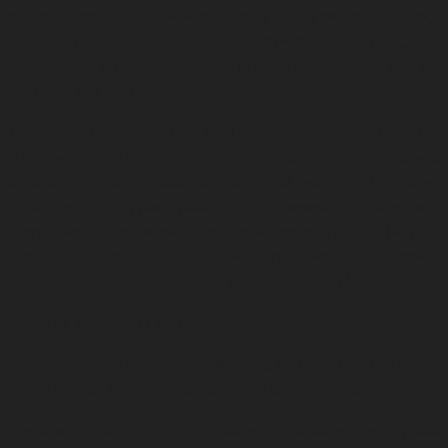
από τις εργασίες της κυβέρνησης για τη διεθνή ανάπτυξη, (μεταξύ
άλλων την προώθηση της βιώσιμης παγκόσμιας ανάπτυξης, των
ανθρωπίνων δικαιωμάτων, της κλιματικής αλλαγής και της
πρόληψης των συγκρούσεων)
.
Το Βρετανικό Συμβούλιο, είναι ο διεθνής οργανισμός του
Ηνωμένου Βασιλείου με αρμοδιότητα στις διεθνείς πολιτιστικές
σχέσεις, με αντιπροσωπείες σε τουλάχιστον 110 χώρες
προωθώντας την Αγγλική γλώσσα, ενθαρρύνοντας την πολιτιστική,
επιστημονική και εκπαιδευτική συνεργασία με το Ηνωμένο
Βασίλειο. Η δράση του επικεντρώνεται στις ευκαιρίες πολιτιστικής
ανάπτυξης, στις νέες συνεργασίες και στις πολιτιστικές σχέσεις
.
Μουσεία, κληρονομιά και Οργανισμοί:
Βρετανικό Μουσείο φορέας πολιτιστικής διπλωματίας με πληθώρα
αρχαιολογικών και εθνογραφικών στοιχείων-ευρημάτων.
Βρετανική Βιβλιοθήκη με αρχαία και μεσαιωνικά χειρόγραφα