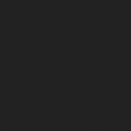
πολιτικών και της εικόνας της χώρας στο εξωτερικό. Διαθέτει ένα
παγκόσμιο δίκτυο πρεσβειών και προξενείων, απασχολώντας πάνω
από 14.000 άτομα σε περίπου 270 διπλωματικά γραφεία.
Συνεργάζεται με διεθνείς οργανισμούς για την προώθηση των
συμφερόντων του Ηνωμένου Βασιλείου και της παγκόσμιας
ασφάλειας. Προωθεί τα συμφέροντα και τις αξίες του Ηνωμένου
Βασιλείου διεθνώς, υποστηρίζει τους πολίτες και τις επιχειρήσεις
ανά τον κόσμο, στηρίζοντας την παγκόσμια επιρροή και την
ευημερία της χώρας. Όραμα του είναι να οικοδομήσει μια
πραγματικά «παγκόσμια Βρετανία», η οποία θα πρωταγωνιστεί
στην παγκόσμια σκηνή.
Μεταξύ άλλων, στηρίζει κορυφαίους μελετητές με ηγετική
ικανότητα να παρακολουθήσουν μεταπτυχιακά μαθήματα στο
Ηνωμένο Βασίλειο με υποτροφίες Chevening και νέους
Αμερικανούς να σπουδάσουν στο Ηνωμένο Βασίλειο με
υποτροφίες Marshall. Προωθεί την ευημερία και την ανάπτυξη
μέσω του Δικτύου Επιστήμης και Καινοτομίας, καθώς και μερικές