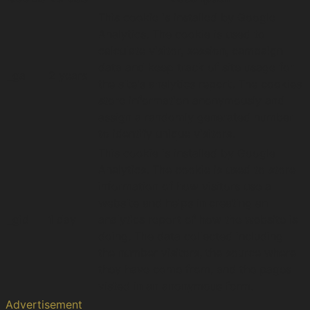
This cookie is installed by Google
Analytics. The cookie is used to
calculate visitor, session, campaign
data and keep track of site usage for
_ga
2 years
the site's analytics report. The cookies
store information anonymously and
assign a randomly generated number
to identify unique visitors.
This cookie is installed by Google
Analytics. The cookie is used to store
information of how visitors use a
website and helps in creating an
_gid
1 day
analytics report of how the website is
doing. The data collected including
the number visitors, the source where
they have come from, and the pages
visted in an anonymous form.
Advertisement