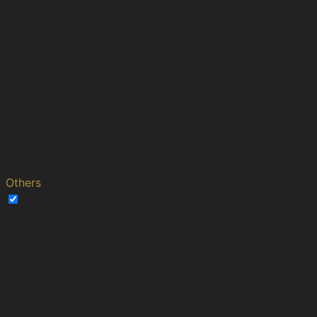
doubleclick.net. The
15
purpose of the cookie is
test_cookie
minutes
to determine if the user's
browser supports
cookies.
This cookie is set by
5
Youtube. Used to track
VISITOR_INFO1_LIVE
months
the information of the
27 days
embedded YouTube
videos on a website.
Others
Others
Other uncategorized cookies are those that are being
analyzed and have not been classified into a category
as yet.
Cookie
Duration
Description
No
_gat_gtag_UA_196689604_1
1 minute
description