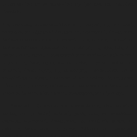
μεγιστοποιήσει και να αξιοποιήσει την ήπια ισχύ του Ηνωμένου
Βασιλείου.
Στις ενέργειες, συμπεριλαμβάνονται η ενίσχυση της Βρετανικής
παρουσίας στο εξωτερικό διαμέσου της πολιτιστικής διπλωματίας,
διεθνών επισκέψεων και του προγράμματος «Great», η προώθηση
των πολιτιστικών εξαγωγών για την αύξηση της αξίας τους στην
οικονομία της χώρας, η συνεισφορά στην παράλληλη κυβερνητική
ατζέντα της ήπιας ισχύος και ευημερίας, η
χρησιμοποίηση της
συλλογής έργων τέχνης της κυβέρνησης , προκειμένου για να
προωθηθούν οι τέχνες, η κληρονομιά και ο πολιτισμός της χώρας,
μέσω της δημιουργίας εκθέσεων σε υπουργικά και διπλωματικά
κτίρια σε όλον τον κόσμο και της συνεισφοράς στην ήπια ισχύ.
Το Υπουργείο Εξωτερικών και Κοινοπολιτείας, είναι υπεύθυνο
κυρίως για την διεθνή πολιτική, χωρίς όμως να απουσιάζουν
ενέργειες πολιτιστικής διπλωματίας, ως κατεξοχήν φορέας της
επίσημης διπλωματίας της χώρας. Άλλωστε στο υπουργείο
υπάγονται οι πρεσβείες που είναι υπεύθυνες για την μεταφορά των