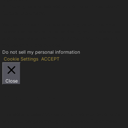
All copyrights are reserved to the Hellenic Ιnstitute of
Cultural Diplomacy.
We use cookies on our website to give you the most
relevant experience by remembering your preferences
and repeat visits. By clicking “Accept”, you consent to
the use of ALL the cookies.
Do not sell my personal information
.
Cookie Settings
ACCEPT
Close
Privacy Overview
This website uses cookies to improve your experience
while you navigate through the website. Out of these,
the cookies that are categorized as necessary are