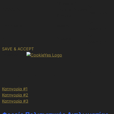
16 years 7
No
CONSENT
months 12 days
description
6 hours
No
cookies.js
session
description
No
m
2 years
description
SAVE & ACCEPT
Powered by
Αρχείο Ηνωμένου Βασιλείου
Κατηγορία #1
Κατηγορία #2
Κατηγορία #3