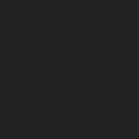
gateway. This cookie is
__stripe_mid
1 year
used to enable payment
on the website without
storing any patment
information on a server.
This cookie is set by
Stripe payment
gateway. This cookie is
30
__stripe_sid
used to enable payment
minutes
on the website without
storing any patment
information on a server.
The cookie is set by
GDPR cookie consent
cookielawinfo-
to record the user
checkbox-
1 year
consent for the cookies
advertisement
in the category
"Advertisement".