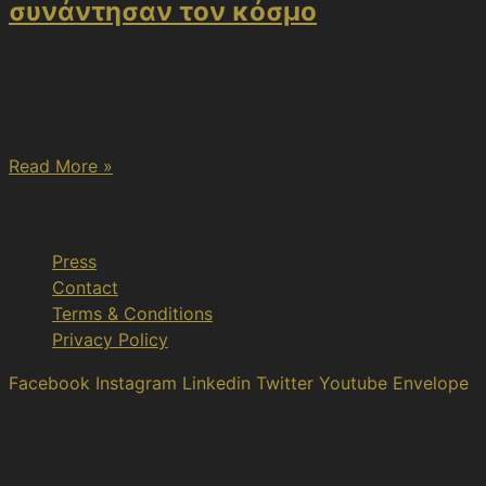
συνάντησαν τον κόσμο
Η λιβανέζικη κουζίνα αποτελεί έναν από τους
θησαυρούς της γαστρονομίας που έχει κερδίσει την
αγάπη και τον σεβασμό των γευσιγνωστών
Read More »
8 Ιανουαρίου 2024
Press
Contact
Terms & Conditions
Privacy Policy
Facebook
Instagram
Linkedin
Twitter
Youtube
Envelope
2017 – 2021 © H.I.C.D. | The Hellenic Institute of Cultural
Diplomacy, is a non-governmental, self-funded
organization.