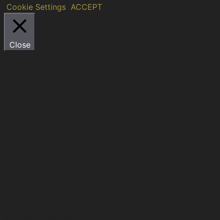
Cookie Settings
ACCEPT
Close
Privacy Overview
This website uses cookies to improve your experience
while you navigate through the website. Out of these,
the cookies that are categorized as necessary are
stored on your browser as they are essential for the
working of basic functionalities of the website. We also
use third-party cookies that help us analyze and
understand how you use this website. These cookies will
be stored in your browser only with your consent. You
also have the option to opt-out of these cookies. But
opting out of some of these cookies may affect your
browsing experience.