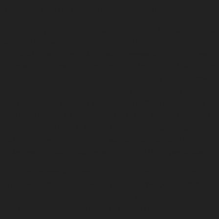
Συμβούλιο και η Παγκόσμια Υπηρεσία του BBC.
Σε συνεργασία με τους βασικούς ενδιαφερόμενους,
συμπεριλαμβανομένου του Foreign Office, του Βρετανικού
Συμβουλίου και των πολιτιστικών οργανισμών, το Υπουργείο
Ψηφιακής πολιτικής, Παιδείας, Πολιτισμού, ΜΜΕ και
Αθλητισμού,
ανέπτυξε το 2010 την πολιτική Πολιτιστικής
Διπλωματίας. Οι γενικοί στόχοι ήταν η ενθάρρυνση και η στήριξη
του πολιτιστικού τομέα για την ανάπτυξη διεθνών συνεργασιών σε
τομείς με συγκεκριμένη πολιτιστική και/ή κυβερνητική
προτεραιότητα. Παράλληλα, η καλύτερη δυνατή αξιοποίηση με τον
καλύτερο δυνατό τρόπο του οφέλους και του αντίκτυπου της
πολιτιστικής διπλωματίας, ιδιαίτερα μετά τη λήξη συγκρούσεων
.
Από τα παραπάνω, παρατηρούμε ότι στην περίπτωση του
Ηνωμένου Βασιλείου, η άσκηση της πολιτιστικής διπλωματίας δεν
είναι αρμοδιότητα ενός μόνο υπουργείου και πως συμπεριλαμβάνει
τη συλλογική προσπάθεια και την αλληλεπίδραση πολλών