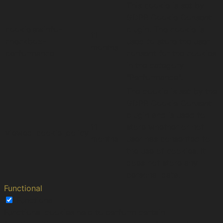
This cookie is set by
GDPR Cookie Consent
cookielawinfo-
plugin. The cookie is
11
checkbox-
used to store the user
months
performance
consent for the cookies
in the category
"Performance".
The cookie is set by the
GDPR Cookie Consent
plugin and is used to
11
store whether or not
viewed_cookie_policy
months
user has consented to
the use of cookies. It
does not store any
personal data.
Functional
Functional
Functional cookies help to perform certain