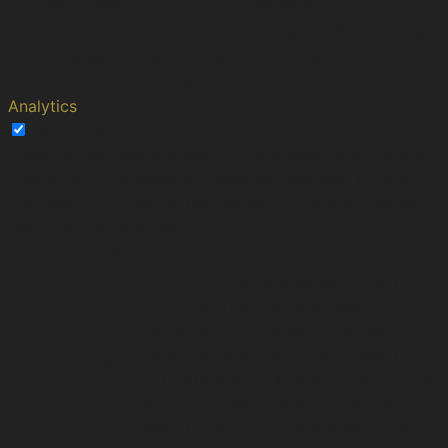
Cookie
Duration
Description
This cookies is set by Youtube and is
YSC
session
used to track the views of embedded
videos.
Analytics
Analytics
Analytical cookies are used to understand how visitors
interact with the website. These cookies help provide
information on metrics the number of visitors, bounce
rate, traffic source, etc.
Cookie
Duration
Description
This cookie is installed by Google
Analytics. The cookie is used to
calculate visitor, session, campaign
data and keep track of site usage for
_ga
2 years
the site's analytics report. The cookies
store information anonymously and
assign a randomly generated number