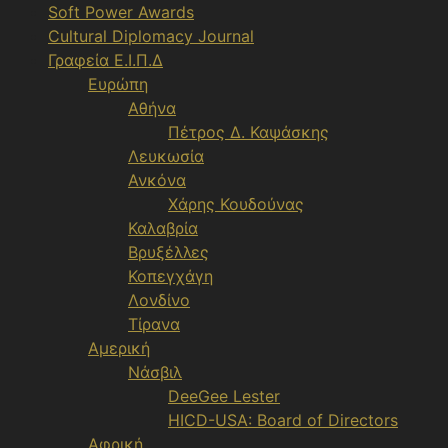
Soft Power Awards
Cultural Diplomacy Journal
Γραφεία Ε.Ι.Π.Δ
Ευρώπη
Αθήνα
Πέτρος Δ. Καψάσκης
Λευκωσία
Ανκόνα
Χάρης Κουδούνας
Καλαβρία
Βρυξέλλες
Κοπεγχάγη
Λονδίνο
Τίρανα
Αμερική
Νάσβιλ
DeeGee Lester
HICD-USA: Board of Directors
Αφρική