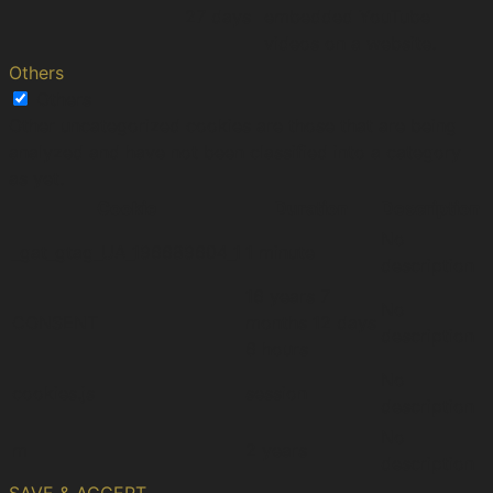
27 days
embedded YouTube
videos on a website.
Others
Others
Other uncategorized cookies are those that are being
analyzed and have not been classified into a category
as yet.
Cookie
Duration
Description
No
_gat_gtag_UA_196689604_1
1 minute
description
16 years 7
No
CONSENT
months 12 days
description
6 hours
No
cookies.js
session
description
No
m
2 years
description
SAVE & ACCEPT