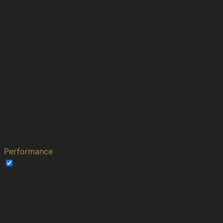
functionalities like sharing the content of the website on
social media platforms, collect feedbacks, and other
third-party features.
Cookie
Duration
Description
This cookie is set by CloudFlare.
30
__cf_bm
The cookie is used to support
minutes
Cloudflare Bot Management.
This cookie is set by Polylang
plugin for WordPress powered
pll_language
1 year
websites. The cookie stores the
language code of the last
browsed page.
Performance
Performance
Performance cookies are used to understand and
analyze the key performance indexes of the website
which helps in delivering a better user experience for the
visitors.