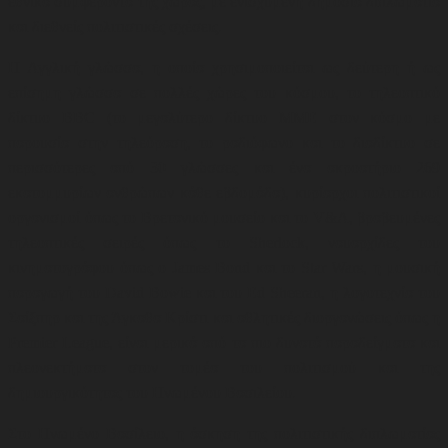
εθνικά συμφέροντα της χώρας, με ενισχυμένη δημόσια διπλωματία
και διεθνείς πολιτιστικές σχέσεις.
Η Αγγλική γλώσσα, η οποία χρησιμοποιείται ως δεύτερη ή ως
επίσημη γλώσσα σε πολλές χώρες του κόσμου, το τηλεοπτικό
δίκτυο BBC (το μεγαλύτερο δίκτυο ΜΜΕ στον κόσμο με
παρουσία στην τηλεόραση, το ραδιόφωνο και το διαδίκτυο σε
περισσότερες από 30 γλώσσες και ένα ακροατήριο 269
εκατομμυρίων ανθρώπων κάθε εβδομάδα)
,
κυρίαρχοι πολιτιστικοί
οργανισμοί όπως το Βρετανικό μουσείο και το V&A
,
βραβευμένες
τηλεοπτικές σειρές όπως το Sherlock, ναυαρχίδες του
κινηματογράφου όπως ο James Bond και το Star Wars, η μουσική
παραγωγή του David Bowie και του Ed Sheeran
,
η λογοτεχνία του
Σαίξπηρ και της Άγκαθα Κρίστι και αθλητικές διοργανώσεις όπως η
Premier League, είναι μερικά από τα πιο δυνατά παραδείγματα και
πλεονεκτήματα στον τομέα του πολιτισμού και της
δημιουργικότητας του Ηνωμένου Βασιλείου
.
Στο Ηνωμένο Βασίλειο, η άσκηση της πολιτιστικής διπλωματίας