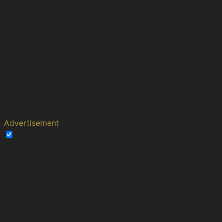
to identify unique visitors.
This cookie is installed by Google
Analytics. The cookie is used to store
information of how visitors use a
website and helps in creating an
_gid
1 day
analytics report of how the website is
doing. The data collected including
the number visitors, the source where
they have come from, and the pages
visted in an anonymous form.
Advertisement
Advertisement
Advertisement cookies are used to provide visitors with
relevant ads and marketing campaigns. These cookies
track visitors across websites and collect information to
provide customized ads.
Cookie
Duration
Description
Used by Google
DoubleClick and stores