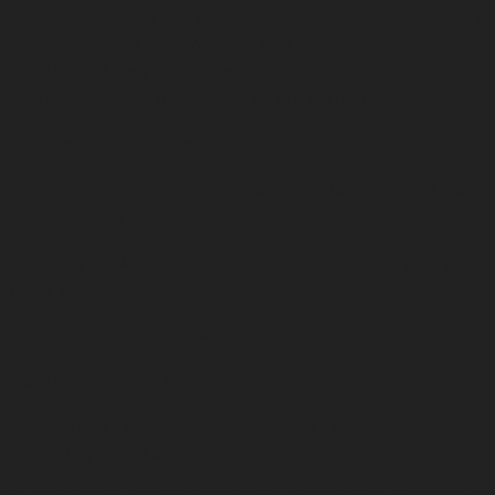
προωθώντας την Αγγλική γλώσσα, ενθαρρύνοντας την πολιτιστική,
επιστημονική και εκπαιδευτική συνεργασία με το Ηνωμένο
Βασίλειο. Η δράση του επικεντρώνεται στις ευκαιρίες πολιτιστικής
ανάπτυξης, στις νέες συνεργασίες και στις πολιτιστικές σχέσεις
.
Μουσεία, κληρονομιά και Οργανισμοί:
Βρετανικό Μουσείο φορέας πολιτιστικής διπλωματίας με πληθώρα
αρχαιολογικών και εθνογραφικών στοιχείων-ευρημάτων.
Βρετανική Βιβλιοθήκη με αρχαία και μεσαιωνικά χειρόγραφα
καθώς και παπύρους .
Ζωολογικός κήπος του Λονδίνου
Βασιλικός Βοτανικός κήπος του Λονδίνου
Πανεπιστήμια και οι βιβλιοθήκες τους όπως
University of
Gambridge, Oxford
κ.α.