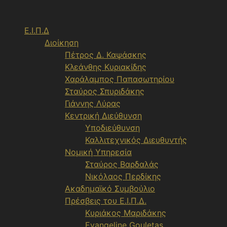
Μετάβαση
σε
Ε.Ι.Π.Δ
περιεχόμενο
Διοίκηση
Πέτρος Δ. Καψάσκης
Κλεάνθης Κυριακίδης
Χαράλαμπος Παπασωτηρίου
Σταύρος Σπυριδάκης
Γιάννης Λύρας
Κεντρική Διεύθυνση
Υποδιεύθυνση
Καλλιτεχνικός Διευθυντής
Νομική Υπηρεσία
Σταύρος Βαρδαλάς
Νικόλαος Περδίκης
Ακαδημαϊκό Συμβούλιο
Πρέσβεις του Ε.Ι.Π.Δ.
Κυριάκος Μαριδάκης
Evangeline Gouletas