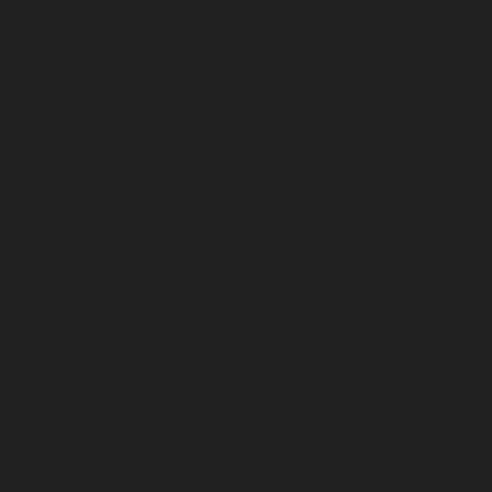
30
__stripe_sid
used to enable payment
minutes
on the website without
storing any patment
information on a server.
The cookie is set by
GDPR cookie consent
cookielawinfo-
to record the user
checkbox-
1 year
consent for the cookies
advertisement
in the category
"Advertisement".
This cookie is set by
GDPR Cookie Consent
plugin. The cookie is
cookielawinfo-
11
used to store the user
checkbox-analytics
months
consent for the cookies
in the category
"Analytics".
The cookie is set by