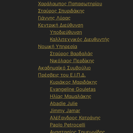
Χαράλαμπος Παπασωτηρίου
Σταύρος Σπυριδάκης
Γιάννης Λύρας
Κεντρική Διεύθυνση
Υποδιεύθυνση
Καλλιτεχνικός Διευθυντής
Νομική Υπηρεσία
Σταύρος Βαρδαλάς
Νικόλαος Περδίκης
Ακαδημαϊκό Συμβούλιο
Πρέσβεις του Ε.Ι.Π.Δ.
Κυριάκος Μαριδάκης
Evangeline Gouletas
Ηλίας Μαμαλάκης
Abadie Julie
Jimmy Jamar
Αλέξανδρος Κατράνης
Paolo Petrocelli
Αναστασίος Σημεωνίδης