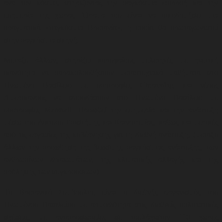
ανά τον κόσμο, στηρίζοντας την παγκόσμια επιρροή και την
ευημερία της χώρας. Όραμα του είναι να οικοδομήσει μια
πραγματικά «παγκόσμια Βρετανία», η οποία θα πρωταγωνιστεί
στην παγκόσμια σκηνή.
Μεταξύ άλλων, στηρίζει κορυφαίους μελετητές με ηγετική
ικανότητα να παρακολουθήσουν μεταπτυχιακά μαθήματα στο
Ηνωμένο Βασίλειο με υποτροφίες Chevening και νέους
Αμερικανούς να σπουδάσουν στο Ηνωμένο Βασίλειο με
υποτροφίες Marshall. Προωθεί την ευημερία και την ανάπτυξη
μέσω του Δικτύου Επιστήμης και Καινοτομίας, καθώς και μερικές
από τις εργασίες της κυβέρνησης για τη διεθνή ανάπτυξη, (μεταξύ
άλλων την προώθηση της βιώσιμης παγκόσμιας ανάπτυξης, των
ανθρωπίνων δικαιωμάτων, της κλιματικής αλλαγής και της
πρόληψης των συγκρούσεων)
.
Το Βρετανικό Συμβούλιο, είναι ο διεθνής οργανισμός του
Ηνωμένου Βασιλείου με αρμοδιότητα στις διεθνείς πολιτιστικές
σχέσεις, με αντιπροσωπείες σε τουλάχιστον 110 χώρες