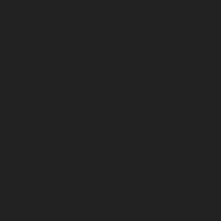
GDPR cookie consent
cookielawinfo-
11
to record the user
checkbox-functional
months
consent for the cookies
in the category
"Functional".
This cookie is set by
GDPR Cookie Consent
plugin. The cookies is
cookielawinfo-
11
used to store the user
checkbox-necessary
months
consent for the cookies
in the category
"Necessary".
This cookie is set by
GDPR Cookie Consent
cookielawinfo-
11
plugin. The cookie is
checkbox-others
months
used to store the user
consent for the cookies
in the category "Other.