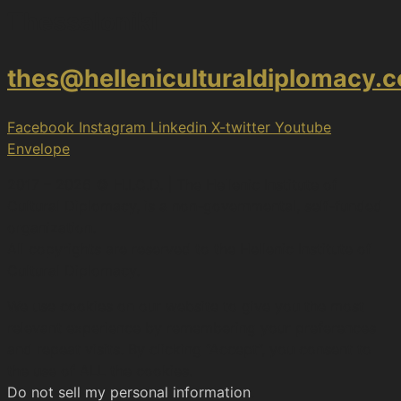
Thessaloniki
thes@helleniculturaldiplomacy.
Facebook
Instagram
Linkedin
X-twitter
Youtube
Envelope
2017 – 2026 © H.I.C.D. | The Hellenic Institute of
Cultural Diplomacy, is a non-governmental, self-funded
organization.
All copyrights are reserved to the Hellenic Ιnstitute of
Cultural Diplomacy.
We use cookies on our website to give you the most
relevant experience by remembering your preferences
and repeat visits. By clicking “Accept”, you consent to
the use of ALL the cookies.
Do not sell my personal information
.