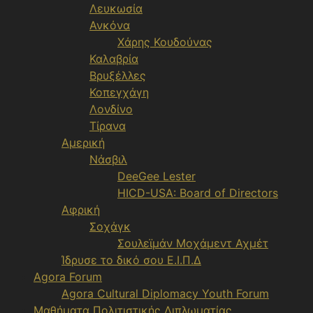
Λευκωσία
Ανκόνα
Χάρης Κουδούνας
Καλαβρία
Βρυξέλλες
Κοπεγχάγη
Λονδίνο
Τίρανα
Αμερική
Νάσβιλ
DeeGee Lester
HICD-USA: Board of Directors
Αφρική
Σοχάγκ
Σουλεϊμάν Μοχάμεντ Αχμέτ
Ίδρυσε το δικό σου Ε.Ι.Π.Δ
Agora Forum
Agora Cultural Diplomacy Youth Forum
Μαθήματα Πολιτιστικής Διπλωματίας