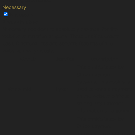
Necessary
Necessary
Always Enabled
Necessary cookies are absolutely essential for the
website to function properly. These cookies ensure
basic functionalities and security features of the
website, anonymously.
Cookie
Duration
Description
This cookie is set by
Stripe payment
gateway. This cookie is
__stripe_mid
1 year
used to enable payment
on the website without
storing any patment
information on a server.
This cookie is set by
Stripe payment
gateway. This cookie is