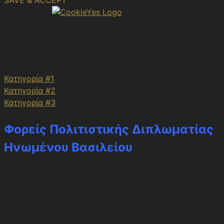
Powered by
Αρχείο Ηνωμένου Βασιλείου
Κατηγορία #1
Κατηγορία #2
Κατηγορία #3
Φορείς Πολιτιστικής Διπλωματίας
Ηνωμένου Βασιλείου
Το Ηνωμένο Βασίλειο, βρίσκεται σε κρίσιμο σταυροδρόμι, καθώς
η απόφαση για έξοδο από την Ε.Ε. (Brexit) έφερε επιπτώσεις και
στη διεθνή εικόνα και φήμη της χώρας. Επομένως, θα χρειαστεί μια
νέα προσέγγιση, προκειμένου να προωθηθούν αποτελεσματικά τα