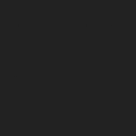
βασίζεται στην ανταλλαγή ιδεών, αξιών και του πολιτισμού
προκειμένου να ενδυναμωθεί η σχέση της χώρας με τον κόσμο και
τις υπόλοιπες χώρες και επίσης να προωθηθούν η επιρροή της, η
απασχόληση και η ανάπτυξη ως θεματοφύλακες του μέλλοντος της
χώρας.
Το Υπουργείο Ψηφιακής πολιτικής, παιδείας, πολιτισμού, ΜΜΕ και
αθλητισμού, συνεργάζεται με το Βρετανικό συμβούλιο, το
Υπουργείο Εξωτερικών (Foreign Office) και άλλους κυβερνητικούς
φορείς για να προωθήσουν
πρωτοβουλίες, όπως η καμπάνια
GREAT και πολιτιστικές συνεργασίες με άλλες χώρες
.
Το 2006, δημιουργήθηκε το συμβούλιο Δημόσιας Διπλωματίας, σε
μια προσπάθεια αναθεώρησης των πρακτικών της δημόσιας
διπλωματίας στο Ηνωμένο Βασίλειο. Το συμβούλιο είναι
υπεύθυνο, για τη δημιουργία εθνικής στρατηγικής δημόσιας
διπλωματίας, προκειμένου να υποστηριχθούν τα διεθνή
συμφέροντα και οι στόχοι του Ηνωμένου Βασιλείου. Τα μέλη του
συμβουλίου είναι το Υπουργείο Εξωτερικών, το Βρετανικό