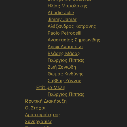
Ηλίας Μαμαλάκης
Abadie Julie
Jimmy Jamar
Αλέξανδρος Κατράνης
Paolo Petrocelli
Αναστασίος Σημεωνίδης
Άρεφ Αλομπέιντ
Βλάσης Μάρας
Γεώργιος Πίππας
Ζωή Ζενιώδη
Θωμάς Κινδύνης
Σάββας Ζάννας
Επίτιμα Μέλη
Γεώργιος Πίππας
Ιδρυτική Διακήρυξη
Οι Στόχοι
Δραστηριότητες
Συνεργασίες