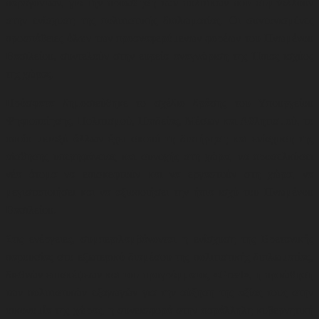
παραγόντων, για την προώθηση των πολιτικών που συμβάλλουν
στην ενίσχυση της πολιτιστικής διπλωματίας. Οι συντονισμένες
προσπάθειες όλων των προαναφερόμενων φορέων του Ηνωμένου
Βασιλείου, συντελούν στην ευρεία αναγνώριση της Ήπιας ισχύος
της χώρας.
Πρόσφατα δημοσιεύθηκε το σχέδιο δράσης του Υπουργείου
Ψηφιοποίησης, Πολιτισμού, Παιδείας, Μέσων και Αθλητισμού, το
οποίο μεταξύ άλλων έχει σκοπό τη διατήρηση και ενίσχυση της
αίσθησης υπερηφάνειας και συνοχής στη χώρα, να προσελκύσει
νέα άτομα να επισκεφτούν και να εργαστούν στη χώρα, να
μεγιστοποιήσει και να αξιοποιήσει την ήπια ισχύ του Ηνωμένου
Βασιλείου.
Στις ενέργειες, συμπεριλαμβάνονται η ενίσχυση της Βρετανικής
παρουσίας στο εξωτερικό διαμέσου της πολιτιστικής διπλωματίας,
διεθνών επισκέψεων και του προγράμματος «Great», η προώθηση
των πολιτιστικών εξαγωγών για την αύξηση της αξίας τους στην
οικονομία της χώρας, η συνεισφορά στην παράλληλη κυβερνητική