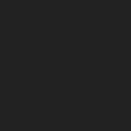
ατζέντα της ήπιας ισχύος και ευημερίας, η
χρησιμοποίηση της
συλλογής έργων τέχνης της κυβέρνησης , προκειμένου για να
προωθηθούν οι τέχνες, η κληρονομιά και ο πολιτισμός της χώρας,
μέσω της δημιουργίας εκθέσεων σε υπουργικά και διπλωματικά
κτίρια σε όλον τον κόσμο και της συνεισφοράς στην ήπια ισχύ.
Το Υπουργείο Εξωτερικών και Κοινοπολιτείας, είναι υπεύθυνο
κυρίως για την διεθνή πολιτική, χωρίς όμως να απουσιάζουν
ενέργειες πολιτιστικής διπλωματίας, ως κατεξοχήν φορέας της
επίσημης διπλωματίας της χώρας. Άλλωστε στο υπουργείο
υπάγονται οι πρεσβείες που είναι υπεύθυνες για την μεταφορά των
πολιτικών και της εικόνας της χώρας στο εξωτερικό. Διαθέτει ένα
παγκόσμιο δίκτυο πρεσβειών και προξενείων, απασχολώντας πάνω
από 14.000 άτομα σε περίπου 270 διπλωματικά γραφεία.
Συνεργάζεται με διεθνείς οργανισμούς για την προώθηση των
συμφερόντων του Ηνωμένου Βασιλείου και της παγκόσμιας
ασφάλειας. Προωθεί τα συμφέροντα και τις αξίες του Ηνωμένου
Βασιλείου διεθνώς, υποστηρίζει τους πολίτες και τις επιχειρήσεις