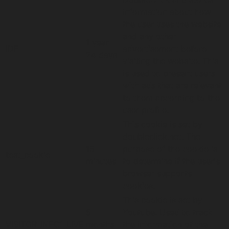
information about how
the user uses the website
and any other
1 year
IDE
advertisement before
24 days
visiting the website. This
is used to present users
with ads that are relevant
to them according to the
user profile.
This cookie is set by
doubleclick.net. The
15
purpose of the cookie is
test_cookie
minutes
to determine if the user's
browser supports
cookies.
This cookie is set by
5
Youtube. Used to track
VISITOR_INFO1_LIVE
months
the information of the