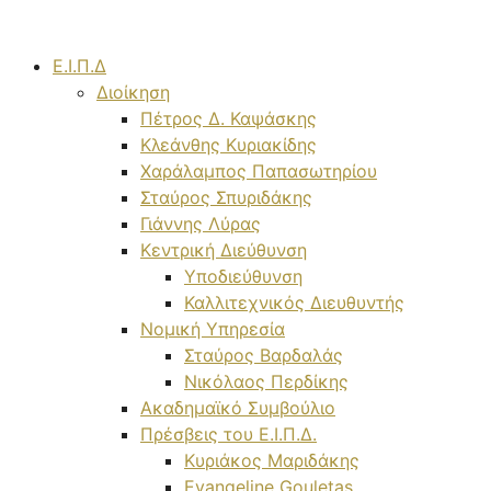
Μετάβαση
σε
Ε.Ι.Π.Δ
περιεχόμενο
Διοίκηση
Πέτρος Δ. Καψάσκης
Κλεάνθης Κυριακίδης
Χαράλαμπος Παπασωτηρίου
Σταύρος Σπυριδάκης
Γιάννης Λύρας
Κεντρική Διεύθυνση
Υποδιεύθυνση
Καλλιτεχνικός Διευθυντής
Νομική Υπηρεσία
Σταύρος Βαρδαλάς
Νικόλαος Περδίκης
Ακαδημαϊκό Συμβούλιο
Πρέσβεις του Ε.Ι.Π.Δ.
Κυριάκος Μαριδάκης
Evangeline Gouletas