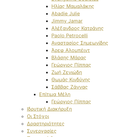
Ηλίας Μαμαλάκης
Abadie Julie
Jimmy Jamar
Αλέξανδρος Κατράνης
Paolo Petrocelli
Αναστασίος Σημεωνίδης
Άρεφ Αλομπέιντ
Βλάσης Μάρας
Γεώργιος Πίππας
Ζωή Ζενιώδη
Θωμάς Κινδύνης
Σάββας Ζάννας
Επίτιμα Μέλη
Γεώργιος Πίππας
Ιδρυτική Διακήρυξη
Οι Στόχοι
Δραστηριότητες
Συνεργασίες