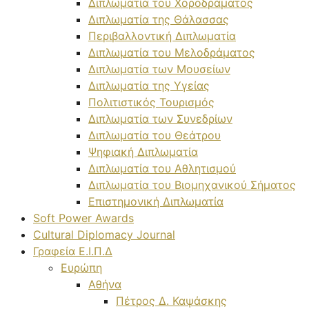
Διπλωματία του Χοροδράματος
Διπλωματία της Θάλασσας
Περιβαλλοντική Διπλωματία
Διπλωματία του Μελοδράματος
Διπλωματία των Μουσείων
Διπλωματία της Υγείας
Πολιτιστικός Τουρισμός
Διπλωματία των Συνεδρίων
Διπλωματία του Θεάτρου
Ψηφιακή Διπλωματία
Διπλωματία του Αθλητισμού
Διπλωματία του Βιομηχανικού Σήματος
Επιστημονική Διπλωματία
Soft Power Awards
Cultural Diplomacy Journal
Γραφεία Ε.Ι.Π.Δ
Ευρώπη
Αθήνα
Πέτρος Δ. Καψάσκης