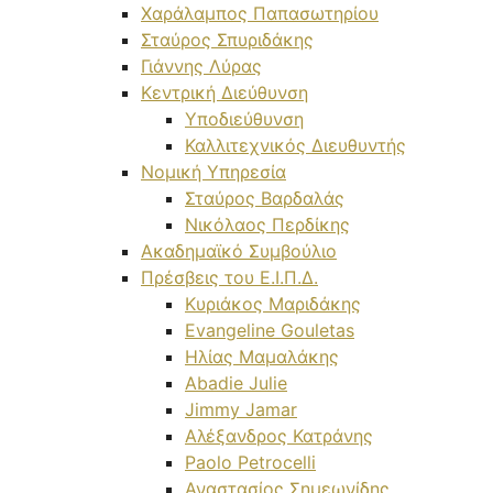
Χαράλαμπος Παπασωτηρίου
Σταύρος Σπυριδάκης
Γιάννης Λύρας
Κεντρική Διεύθυνση
Υποδιεύθυνση
Καλλιτεχνικός Διευθυντής
Νομική Υπηρεσία
Σταύρος Βαρδαλάς
Νικόλαος Περδίκης
Ακαδημαϊκό Συμβούλιο
Πρέσβεις του Ε.Ι.Π.Δ.
Κυριάκος Μαριδάκης
Evangeline Gouletas
Ηλίας Μαμαλάκης
Abadie Julie
Jimmy Jamar
Αλέξανδρος Κατράνης
Paolo Petrocelli
Αναστασίος Σημεωνίδης