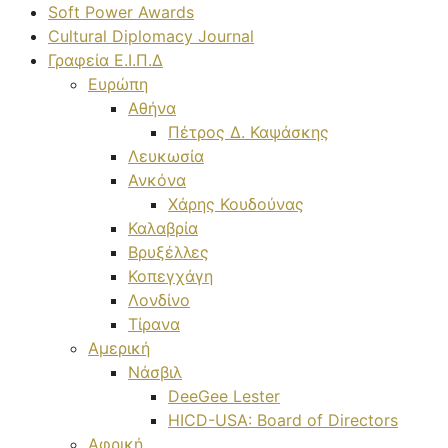
Soft Power Awards
Cultural Diplomacy Journal
Γραφεία Ε.Ι.Π.Δ
Ευρώπη
Αθήνα
Πέτρος Δ. Καψάσκης
Λευκωσία
Ανκόνα
Χάρης Κουδούνας
Καλαβρία
Βρυξέλλες
Κοπεγχάγη
Λονδίνο
Τίρανα
Αμερική
Νάσβιλ
DeeGee Lester
HICD-USA: Board of Directors
Αφρική