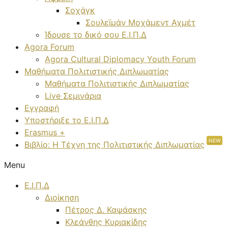
Σοχάγκ
Σουλεϊμάν Μοχάμεντ Αχμέτ
Ίδρυσε το δικό σου Ε.Ι.Π.Δ
Agora Forum
Agora Cultural Diplomacy Youth Forum
Μαθήματα Πολιτιστικής Διπλωματίας
Μαθήματα Πολιτιστικής Διπλωματίας
Live Σεμινάρια
Εγγραφή
Υποστήριξε το Ε.Ι.Π.Δ
Erasmus +
NEW
Βιβλίο: Η Τέχνη της Πολιτιστικής Διπλωματίας
Menu
Ε.Ι.Π.Δ
Διοίκηση
Πέτρος Δ. Καψάσκης
Κλεάνθης Κυριακίδης