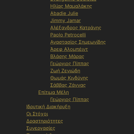
Ηλίας Μαμαλάκης
Abadie Julie
Jimmy Jamar
Αλέξανδρος Κατράνης
Paolo Petrocelli
Αναστασίος Σημεωνίδης
Άρεφ Αλομπέιντ
Βλάσης Μάρας
Γεώργιος Πίππας
Ζωή Ζενιώδη
Θωμάς Κινδύνης
Σάββας Ζάννας
Επίτιμα Μέλη
Γεώργιος Πίππας
Ιδρυτική Διακήρυξη
Οι Στόχοι
Δραστηριότητες
Συνεργασίες