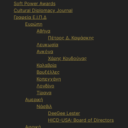
Soft Power Awards
Cultural Diplomacy Journal
Γραφεία Ε.Ι.Π.Δ
Ευρώπη
Αθήνα
Πέτρος Δ. Καψάσκης
Λευκωσία
Ανκόνα
Χάρης Κουδούνας
Καλαβρία
Βρυξέλλες
Κοπεγχάγη
Λονδίνο
Τίρανα
Αμερική
Νάσβιλ
DeeGee Lester
HICD-USA: Board of Directors
Αφρική