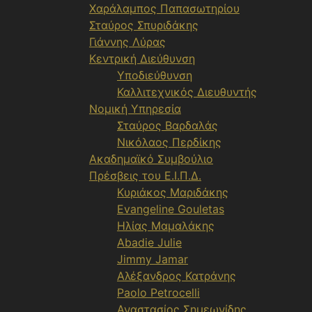
Χαράλαμπος Παπασωτηρίου
Σταύρος Σπυριδάκης
Γιάννης Λύρας
Κεντρική Διεύθυνση
Υποδιεύθυνση
Καλλιτεχνικός Διευθυντής
Νομική Υπηρεσία
Σταύρος Βαρδαλάς
Νικόλαος Περδίκης
Ακαδημαϊκό Συμβούλιο
Πρέσβεις του Ε.Ι.Π.Δ.
Κυριάκος Μαριδάκης
Evangeline Gouletas
Ηλίας Μαμαλάκης
Abadie Julie
Jimmy Jamar
Αλέξανδρος Κατράνης
Paolo Petrocelli
Αναστασίος Σημεωνίδης