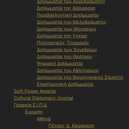
Διπλωματία του Χοροδράματος
Διπλωματία της Θάλασσας
Περιβαλλοντική Διπλωματία
Διπλωματία του Μελοδράματος
Διπλωματία των Μουσείων
Διπλωματία της Υγείας
Πολιτιστικός Τουρισμός
Διπλωματία των Συνεδρίων
Διπλωματία του Θεάτρου
Ψηφιακή Διπλωματία
Διπλωματία του Αθλητισμού
Διπλωματία του Βιομηχανικού Σήματος
Επιστημονική Διπλωματία
Soft Power Awards
Cultural Diplomacy Journal
Γραφεία Ε.Ι.Π.Δ
Ευρώπη
Αθήνα
Πέτρος Δ. Καψάσκης