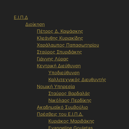
Μετάβαση
σε
Ε.Ι.Π.Δ
περιεχόμενο
Διοίκηση
Πέτρος Δ. Καψάσκης
Κλεάνθης Κυριακίδης
Χαράλαμπος Παπασωτηρίου
Σταύρος Σπυριδάκης
Γιάννης Λύρας
Κεντρική Διεύθυνση
Υποδιεύθυνση
Καλλιτεχνικός Διευθυντής
Νομική Υπηρεσία
Σταύρος Βαρδαλάς
Νικόλαος Περδίκης
Ακαδημαϊκό Συμβούλιο
Πρέσβεις του Ε.Ι.Π.Δ.
Κυριάκος Μαριδάκης
Evangeline Gouletas