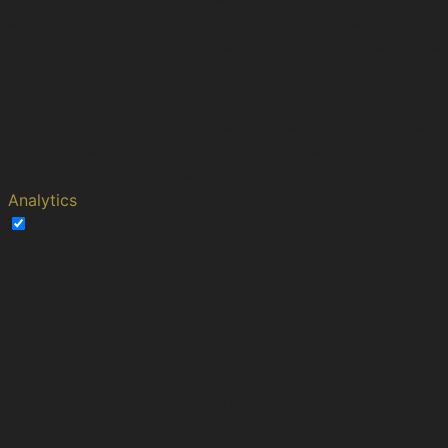
analyze the key performance indexes of the website
which helps in delivering a better user experience for the
visitors.
Cookie
Duration
Description
This cookies is set by Youtube and is
YSC
session
used to track the views of embedded
videos.
Analytics
Analytics
Analytical cookies are used to understand how visitors
interact with the website. These cookies help provide
information on metrics the number of visitors, bounce
rate, traffic source, etc.
Cookie
Duration
Description
This cookie is installed by Google
Analytics. The cookie is used to
calculate visitor, session, campaign
data and keep track of site usage for