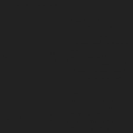
provide customized ads.
Cookie
Duration
Description
Used by Google
DoubleClick and stores
information about how
the user uses the website
and any other
1 year
IDE
advertisement before
24 days
visiting the website. This
is used to present users
with ads that are relevant
to them according to the
user profile.
This cookie is set by
doubleclick.net. The
15
purpose of the cookie is
test_cookie
minutes
to determine if the user's
browser supports