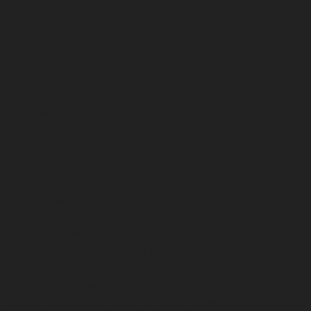
η απόφαση για έξοδο από την Ε.Ε. (Brexit) έφερε επιπτώσεις και
στη διεθνή εικόνα και φήμη της χώρας. Επομένως, θα χρειαστεί μια
νέα προσέγγιση, προκειμένου να προωθηθούν αποτελεσματικά τα
εθνικά συμφέροντα της χώρας, με ενισχυμένη δημόσια διπλωματία
και διεθνείς πολιτιστικές σχέσεις.
Η Αγγλική γλώσσα, η οποία χρησιμοποιείται ως δεύτερη ή ως
επίσημη γλώσσα σε πολλές χώρες του κόσμου, το τηλεοπτικό
δίκτυο BBC (το μεγαλύτερο δίκτυο ΜΜΕ στον κόσμο με
παρουσία στην τηλεόραση, το ραδιόφωνο και το διαδίκτυο σε
περισσότερες από 30 γλώσσες και ένα ακροατήριο 269
εκατομμυρίων ανθρώπων κάθε εβδομάδα)
,
κυρίαρχοι πολιτιστικοί
οργανισμοί όπως το Βρετανικό μουσείο και το V&A
,
βραβευμένες
τηλεοπτικές σειρές όπως το Sherlock, ναυαρχίδες του
κινηματογράφου όπως ο James Bond και το Star Wars, η μουσική
παραγωγή του David Bowie και του Ed Sheeran
,
η λογοτεχνία του
Σαίξπηρ και της Άγκαθα Κρίστι και αθλητικές διοργανώσεις όπως η
Premier League, είναι μερικά από τα πιο δυνατά παραδείγματα και