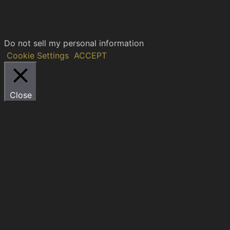
relevant experience by remembering your preferences
and repeat visits. By clicking “Accept”, you consent to
the use of ALL the cookies.
Do not sell my personal information
.
Cookie Settings
ACCEPT
Close
Privacy Overview
This website uses cookies to improve your experience
while you navigate through the website. Out of these,
the cookies that are categorized as necessary are
stored on your browser as they are essential for the
working of basic functionalities of the website. We also
use third-party cookies that help us analyze and
understand how you use this website. These cookies will