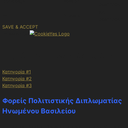
cookies.js
session
description
No
m
2 years
description
SAVE & ACCEPT
Powered by
Αρχείο Ηνωμένου Βασιλείου
Κατηγορία #1
Κατηγορία #2
Κατηγορία #3
Φορείς Πολιτιστικής Διπλωματίας
Ηνωμένου Βασιλείου
Το Ηνωμένο Βασίλειο, βρίσκεται σε κρίσιμο σταυροδρόμι, καθώς