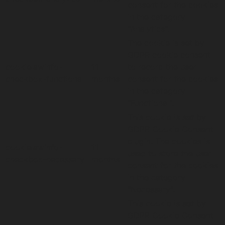
consent for the cookies
in the category
"Analytics".
The cookie is set by
GDPR cookie consent
cookielawinfo-
11
to record the user
checkbox-functional
months
consent for the cookies
in the category
"Functional".
This cookie is set by
GDPR Cookie Consent
plugin. The cookies is
cookielawinfo-
11
used to store the user
checkbox-necessary
months
consent for the cookies
in the category
"Necessary".
This cookie is set by
GDPR Cookie Consent