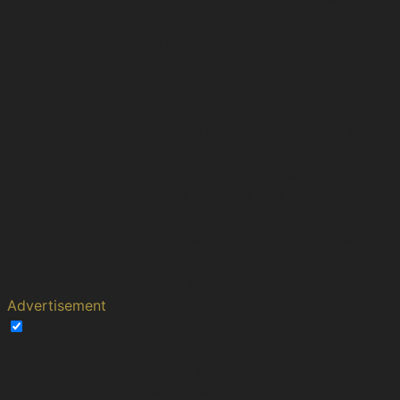
_ga
2 years
the site's analytics report. The cookies
store information anonymously and
assign a randomly generated number
to identify unique visitors.
This cookie is installed by Google
Analytics. The cookie is used to store
information of how visitors use a
website and helps in creating an
_gid
1 day
analytics report of how the website is
doing. The data collected including
the number visitors, the source where
they have come from, and the pages
visted in an anonymous form.
Advertisement
Advertisement
Advertisement cookies are used to provide visitors with
relevant ads and marketing campaigns. These cookies
track visitors across websites and collect information to