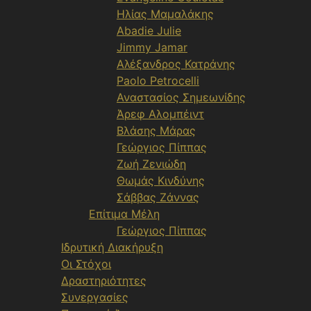
Ηλίας Μαμαλάκης
Abadie Julie
Jimmy Jamar
Αλέξανδρος Κατράνης
Paolo Petrocelli
Αναστασίος Σημεωνίδης
Άρεφ Αλομπέιντ
Βλάσης Μάρας
Γεώργιος Πίππας
Ζωή Ζενιώδη
Θωμάς Κινδύνης
Σάββας Ζάννας
Επίτιμα Μέλη
Γεώργιος Πίππας
Ιδρυτική Διακήρυξη
Οι Στόχοι
Δραστηριότητες
Συνεργασίες