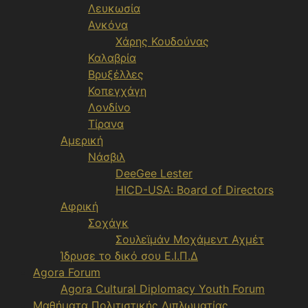
Λευκωσία
Ανκόνα
Χάρης Κουδούνας
Καλαβρία
Βρυξέλλες
Κοπεγχάγη
Λονδίνο
Τίρανα
Αμερική
Νάσβιλ
DeeGee Lester
HICD-USA: Board of Directors
Αφρική
Σοχάγκ
Σουλεϊμάν Μοχάμεντ Αχμέτ
Ίδρυσε το δικό σου Ε.Ι.Π.Δ
Agora Forum
Agora Cultural Diplomacy Youth Forum
Μαθήματα Πολιτιστικής Διπλωματίας