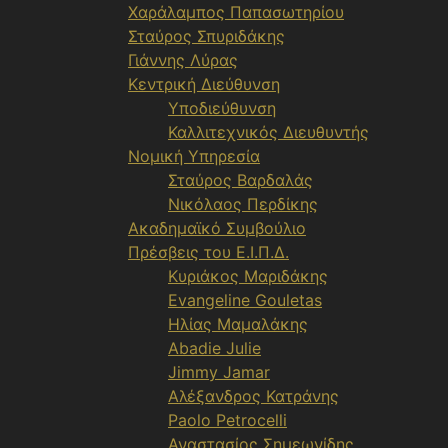
Χαράλαμπος Παπασωτηρίου
Σταύρος Σπυριδάκης
Γιάννης Λύρας
Κεντρική Διεύθυνση
Υποδιεύθυνση
Καλλιτεχνικός Διευθυντής
Νομική Υπηρεσία
Σταύρος Βαρδαλάς
Νικόλαος Περδίκης
Ακαδημαϊκό Συμβούλιο
Πρέσβεις του Ε.Ι.Π.Δ.
Κυριάκος Μαριδάκης
Evangeline Gouletas
Ηλίας Μαμαλάκης
Abadie Julie
Jimmy Jamar
Αλέξανδρος Κατράνης
Paolo Petrocelli
Αναστασίος Σημεωνίδης