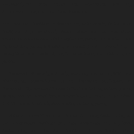
πλεονεκτήματα στον τομέα του πολιτισμού και της
δημιουργικότητας του Ηνωμένου Βασιλείου
.
Στο Ηνωμένο Βασίλειο, η άσκηση της πολιτιστικής διπλωματίας
βασίζεται στην ανταλλαγή ιδεών, αξιών και του πολιτισμού
προκειμένου να ενδυναμωθεί η σχέση της χώρας με τον κόσμο και
τις υπόλοιπες χώρες και επίσης να προωθηθούν η επιρροή της, η
απασχόληση και η ανάπτυξη ως θεματοφύλακες του μέλλοντος της
χώρας.
Το Υπουργείο Ψηφιακής πολιτικής, παιδείας, πολιτισμού, ΜΜΕ και
αθλητισμού, συνεργάζεται με το Βρετανικό συμβούλιο, το
Υπουργείο Εξωτερικών (Foreign Office) και άλλους κυβερνητικούς
φορείς για να προωθήσουν
πρωτοβουλίες, όπως η καμπάνια
GREAT και πολιτιστικές συνεργασίες με άλλες χώρες
.
Το 2006, δημιουργήθηκε το συμβούλιο Δημόσιας Διπλωματίας, σε
μια προσπάθεια αναθεώρησης των πρακτικών της δημόσιας
διπλωματίας στο Ηνωμένο Βασίλειο. Το συμβούλιο είναι