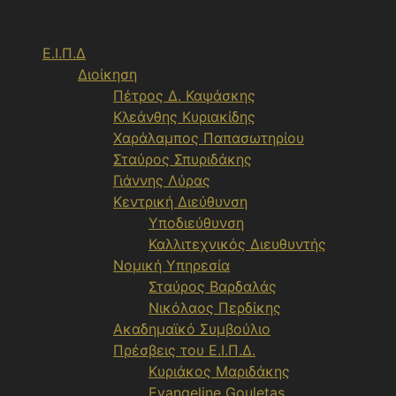
Μετάβαση
σε
Ε.Ι.Π.Δ
περιεχόμενο
Διοίκηση
Πέτρος Δ. Καψάσκης
Κλεάνθης Κυριακίδης
Χαράλαμπος Παπασωτηρίου
Σταύρος Σπυριδάκης
Γιάννης Λύρας
Κεντρική Διεύθυνση
Υποδιεύθυνση
Καλλιτεχνικός Διευθυντής
Νομική Υπηρεσία
Σταύρος Βαρδαλάς
Νικόλαος Περδίκης
Ακαδημαϊκό Συμβούλιο
Πρέσβεις του Ε.Ι.Π.Δ.
Κυριάκος Μαριδάκης
Evangeline Gouletas