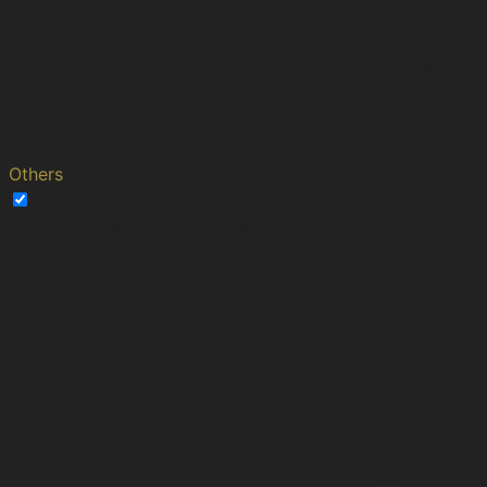
cookies.
This cookie is set by
5
Youtube. Used to track
VISITOR_INFO1_LIVE
months
the information of the
27 days
embedded YouTube
videos on a website.
Others
Others
Other uncategorized cookies are those that are being
analyzed and have not been classified into a category
as yet.
Cookie
Duration
Description
No
_gat_gtag_UA_196689604_1
1 minute
description
16 years 7
No
CONSENT
months 12 days
description
6 hours
No