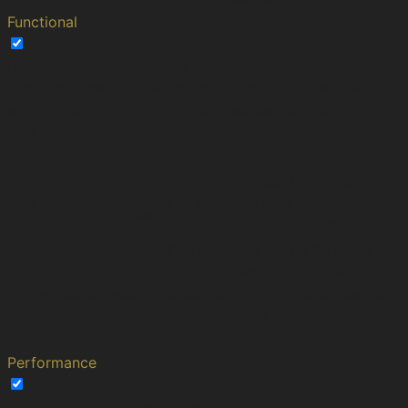
Functional
Functional
Functional cookies help to perform certain
functionalities like sharing the content of the website on
social media platforms, collect feedbacks, and other
third-party features.
Cookie
Duration
Description
This cookie is set by CloudFlare.
30
__cf_bm
The cookie is used to support
minutes
Cloudflare Bot Management.
This cookie is set by Polylang
plugin for WordPress powered
pll_language
1 year
websites. The cookie stores the
language code of the last
browsed page.
Performance
Performance
Performance cookies are used to understand and