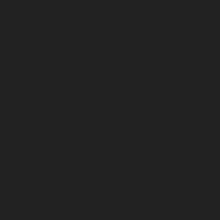
Ηνωμένου Βασιλείου, η άσκηση της πολιτιστικής διπλωματίας δεν
είναι αρμοδιότητα ενός μόνο υπουργείου και πως συμπεριλαμβάνει
τη συλλογική προσπάθεια και την αλληλεπίδραση πολλών
παραγόντων, για την προώθηση των πολιτικών που συμβάλλουν
στην ενίσχυση της πολιτιστικής διπλωματίας. Οι συντονισμένες
προσπάθειες όλων των προαναφερόμενων φορέων του Ηνωμένου
Βασιλείου, συντελούν στην ευρεία αναγνώριση της Ήπιας ισχύος
της χώρας.
Πρόσφατα δημοσιεύθηκε το σχέδιο δράσης του Υπουργείου
Ψηφιοποίησης, Πολιτισμού, Παιδείας, Μέσων και Αθλητισμού, το
οποίο μεταξύ άλλων έχει σκοπό τη διατήρηση και ενίσχυση της
αίσθησης υπερηφάνειας και συνοχής στη χώρα, να προσελκύσει
νέα άτομα να επισκεφτούν και να εργαστούν στη χώρα, να
μεγιστοποιήσει και να αξιοποιήσει την ήπια ισχύ του Ηνωμένου
Βασιλείου.
Στις ενέργειες, συμπεριλαμβάνονται η ενίσχυση της Βρετανικής