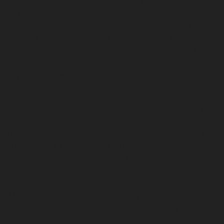
συμφερόντων του Ηνωμένου Βασιλείου και της παγκόσμιας
ασφάλειας. Προωθεί τα συμφέροντα και τις αξίες του Ηνωμένου
Βασιλείου διεθνώς, υποστηρίζει τους πολίτες και τις επιχειρήσεις
ανά τον κόσμο, στηρίζοντας την παγκόσμια επιρροή και την
ευημερία της χώρας. Όραμα του είναι να οικοδομήσει μια
πραγματικά «παγκόσμια Βρετανία», η οποία θα πρωταγωνιστεί
στην παγκόσμια σκηνή.
Μεταξύ άλλων, στηρίζει κορυφαίους μελετητές με ηγετική
ικανότητα να παρακολουθήσουν μεταπτυχιακά μαθήματα στο
Ηνωμένο Βασίλειο με υποτροφίες Chevening και νέους
Αμερικανούς να σπουδάσουν στο Ηνωμένο Βασίλειο με
υποτροφίες Marshall. Προωθεί την ευημερία και την ανάπτυξη
μέσω του Δικτύου Επιστήμης και Καινοτομίας, καθώς και μερικές
από τις εργασίες της κυβέρνησης για τη διεθνή ανάπτυξη, (μεταξύ
άλλων την προώθηση της βιώσιμης παγκόσμιας ανάπτυξης, των
ανθρωπίνων δικαιωμάτων, της κλιματικής αλλαγής και της
πρόληψης των συγκρούσεων)
.