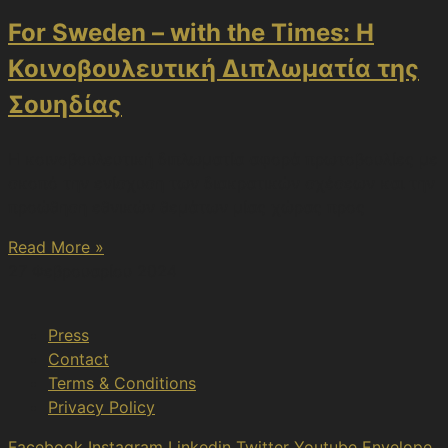
For Sweden – with the Times: Η
Κοινοβουλευτική Διπλωματία της
Σουηδίας
Η κοινοβουλευτική διπλωματία αφορά πρωτοβουλίες με
σκοπό την ενίσχυση των διακρατικών σχέσεων και την
προώθηση εθνικών θεμάτων μίας χώρας προς
Read More »
27 Φεβρουαρίου 2024
Press
Contact
Terms & Conditions
Privacy Policy
Facebook
Instagram
Linkedin
Twitter
Youtube
Envelope