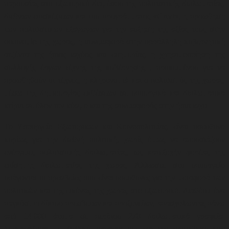
παρουσίας στο εξωτερικό διαμέσου της πολιτιστικής διπλωματίας,
διεθνών επισκέψεων και του προγράμματος «Great», η προώθηση
των πολιτιστικών εξαγωγών για την αύξηση της αξίας τους στην
οικονομία της χώρας, η συνεισφορά στην παράλληλη κυβερνητική
ατζέντα της ήπιας ισχύος και ευημερίας, η
χρησιμοποίηση της
συλλογής έργων τέχνης της κυβέρνησης , προκειμένου για να
προωθηθούν οι τέχνες, η κληρονομιά και ο πολιτισμός της χώρας,
μέσω της δημιουργίας εκθέσεων σε υπουργικά και διπλωματικά
κτίρια σε όλον τον κόσμο και της συνεισφοράς στην ήπια ισχύ.
Το Υπουργείο Εξωτερικών και Κοινοπολιτείας, είναι υπεύθυνο
κυρίως για την διεθνή πολιτική, χωρίς όμως να απουσιάζουν
ενέργειες πολιτιστικής διπλωματίας, ως κατεξοχήν φορέας της
επίσημης διπλωματίας της χώρας. Άλλωστε στο υπουργείο
υπάγονται οι πρεσβείες που είναι υπεύθυνες για την μεταφορά των
πολιτικών και της εικόνας της χώρας στο εξωτερικό. Διαθέτει ένα
παγκόσμιο δίκτυο πρεσβειών και προξενείων, απασχολώντας πάνω
από 14.000 άτομα σε περίπου 270 διπλωματικά γραφεία.
Συνεργάζεται με διεθνείς οργανισμούς για την προώθηση των