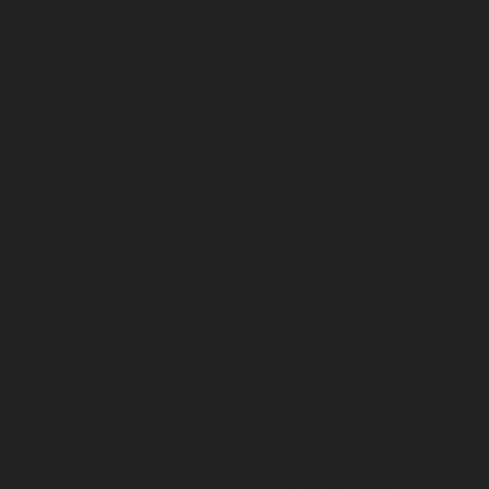
cookielawinfo-
11
plugin. The cookie is
checkbox-others
months
used to store the user
consent for the cookies
in the category "Other.
This cookie is set by
GDPR Cookie Consent
cookielawinfo-
plugin. The cookie is
11
checkbox-
used to store the user
months
performance
consent for the cookies
in the category
"Performance".
The cookie is set by the
GDPR Cookie Consent
plugin and is used to
11
store whether or not
viewed_cookie_policy
months
user has consented to
the use of cookies. It
does not store any
personal data.