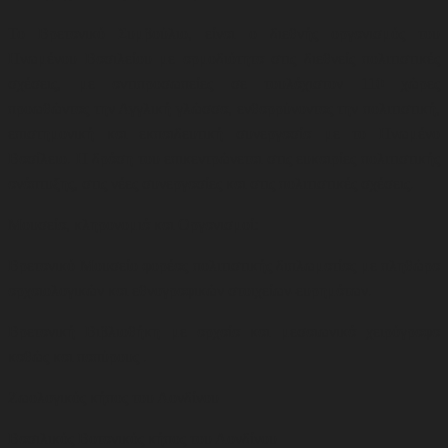
Το Βρετανικό Συμβούλιο, είναι ο διεθνής οργανισμός του
Ηνωμένου Βασιλείου με αρμοδιότητα στις διεθνείς πολιτιστικές
σχέσεις, με αντιπροσωπείες σε τουλάχιστον 110 χώρες
προωθώντας την Αγγλική γλώσσα, ενθαρρύνοντας την πολιτιστική,
επιστημονική και εκπαιδευτική συνεργασία με το Ηνωμένο
Βασίλειο. Η δράση του επικεντρώνεται στις ευκαιρίες πολιτιστικής
ανάπτυξης, στις νέες συνεργασίες και στις πολιτιστικές σχέσεις
.
Μουσεία, κληρονομιά και Οργανισμοί:
Βρετανικό Μουσείο φορέας πολιτιστικής διπλωματίας με πληθώρα
αρχαιολογικών και εθνογραφικών στοιχείων-ευρημάτων.
Βρετανική Βιβλιοθήκη με αρχαία και μεσαιωνικά χειρόγραφα
καθώς και παπύρους .
Ζωολογικός κήπος του Λονδίνου
Βασιλικός Βοτανικός κήπος του Λονδίνου