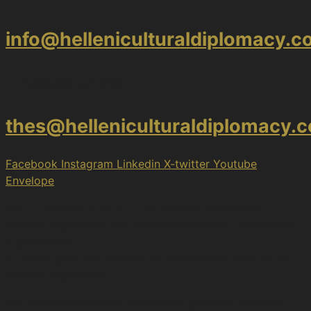
info@helleniculturaldiplomacy.
Thessaloniki
thes@helleniculturaldiplomacy.
Facebook
Instagram
Linkedin
X-twitter
Youtube
Envelope
2017 – 2026 © H.I.C.D. | The Hellenic Institute of
Cultural Diplomacy, is a non-governmental, self-funded
organization.
All copyrights are reserved to the Hellenic Ιnstitute of
Cultural Diplomacy.
We use cookies on our website to give you the most