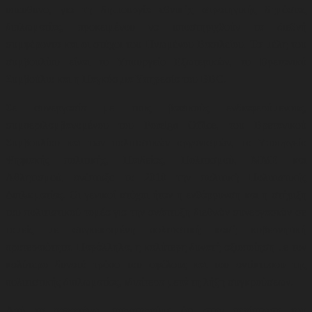
υπεύθυνο, για τη δημιουργία εθνικής στρατηγικής δημόσιας
διπλωματίας, προκειμένου να υποστηριχθούν τα διεθνή
συμφέροντα και οι στόχοι του Ηνωμένου Βασιλείου. Τα μέλη του
συμβουλίου είναι το Υπουργείο Εξωτερικών, το Βρετανικό
Συμβούλιο και η Παγκόσμια Υπηρεσία του BBC.
Σε συνεργασία με τους βασικούς ενδιαφερόμενους,
συμπεριλαμβανομένου του Foreign Office, του Βρετανικού
Συμβουλίου και των πολιτιστικών οργανισμών, το Υπουργείο
Ψηφιακής πολιτικής, Παιδείας, Πολιτισμού, ΜΜΕ και
Αθλητισμού,
ανέπτυξε το 2010 την πολιτική Πολιτιστικής
Διπλωματίας. Οι γενικοί στόχοι ήταν η ενθάρρυνση και η στήριξη
του πολιτιστικού τομέα για την ανάπτυξη διεθνών συνεργασιών σε
τομείς με συγκεκριμένη πολιτιστική και/ή κυβερνητική
προτεραιότητα. Παράλληλα, η καλύτερη δυνατή αξιοποίηση με τον
καλύτερο δυνατό τρόπο του οφέλους και του αντίκτυπου της
πολιτιστικής διπλωματίας, ιδιαίτερα μετά τη λήξη συγκρούσεων
.
Από τα παραπάνω, παρατηρούμε ότι στην περίπτωση του