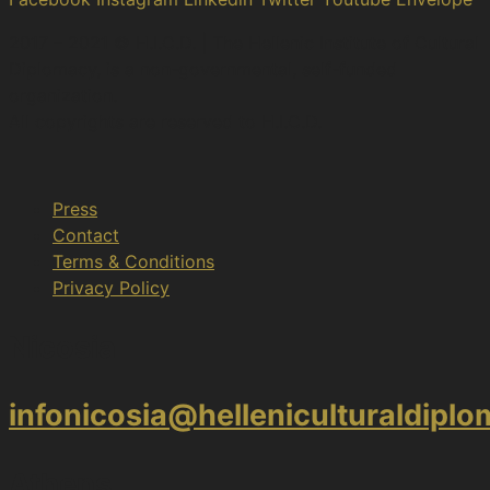
2017 – 2021 © H.I.C.D. | The Hellenic Institute of Cultural
Diplomacy, is a non-governmental, self-funded
organization.
All copyrights are reserved to H.Ι.C.D.
Press
Contact
Terms & Conditions
Privacy Policy
Nicosia
infonicosia@helleniculturaldipl
Athens