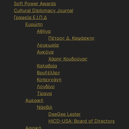
Soft Power Awards
Cultural Diplomacy Journal
Γραφεία Ε.Ι.Π.Δ
Ευρώπη
Αθήνα
Πέτρος Δ. Καψάσκης
Λευκωσία
Ανκόνα
Χάρης Κουδούνας
Καλαβρία
Βρυξέλλες
Κοπεγχάγη
Λονδίνο
Τίρανα
Αμερική
Νάσβιλ
DeeGee Lester
HICD-USA: Board of Directors
Αφρική