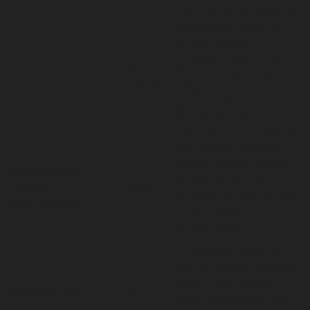
information on a server.
This cookie is set by
Stripe payment
gateway. This cookie is
30
__stripe_sid
used to enable payment
minutes
on the website without
storing any patment
information on a server.
The cookie is set by
GDPR cookie consent
cookielawinfo-
to record the user
checkbox-
1 year
consent for the cookies
advertisement
in the category
"Advertisement".
This cookie is set by
GDPR Cookie Consent
plugin. The cookie is
cookielawinfo-
11
used to store the user
checkbox-analytics
months