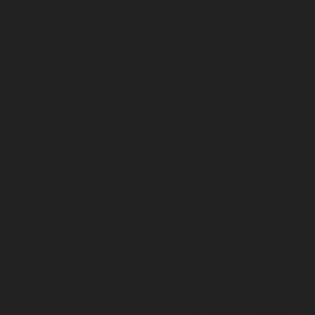
cookielawinfo-
to record the user
checkbox-
1 year
consent for the cookies
advertisement
in the category
"Advertisement".
This cookie is set by
GDPR Cookie Consent
plugin. The cookie is
cookielawinfo-
11
used to store the user
checkbox-analytics
months
consent for the cookies
in the category
"Analytics".
The cookie is set by
GDPR cookie consent
cookielawinfo-
11
to record the user
checkbox-functional
months
consent for the cookies
in the category
"Functional".
This cookie is set by