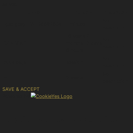
as yet.
Cookie
Duration
Description
No
_gat_gtag_UA_196689604_1
1 minute
description
16 years 7
No
CONSENT
months 12 days
description
6 hours
No
cookies.js
session
description
No
m
2 years
description
SAVE & ACCEPT
Powered by
Αρχείο Ηνωμένου Βασιλείου