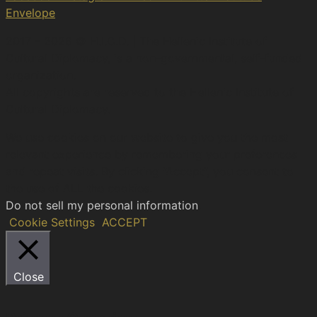
Envelope
2017 – 2026 © H.I.C.D. | The Hellenic Institute of
Cultural Diplomacy, is a non-governmental, self-funded
organization.
All copyrights are reserved to the Hellenic Ιnstitute of
Cultural Diplomacy.
We use cookies on our website to give you the most
relevant experience by remembering your preferences
and repeat visits. By clicking “Accept”, you consent to
the use of ALL the cookies.
Do not sell my personal information
.
Cookie Settings
ACCEPT
Close