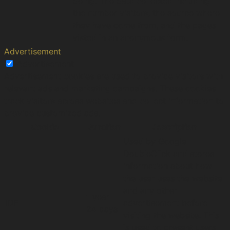
doing. The data collected including
the number visitors, the source where
they have come from, and the pages
visted in an anonymous form.
Advertisement
Advertisement
Advertisement cookies are used to provide visitors with
relevant ads and marketing campaigns. These cookies
track visitors across websites and collect information to
provide customized ads.
Cookie
Duration
Description
Used by Google
DoubleClick and stores
information about how
the user uses the website
and any other
1 year
IDE
advertisement before
24 days
visiting the website. This
is used to present users