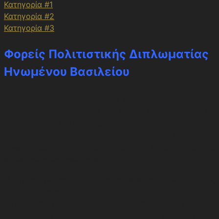
Κατηγορία #1
Κατηγορία #2
Κατηγορία #3
Φορείς Πολιτιστικής Διπλωματίας
Ηνωμένου Βασιλείου
Το Ηνωμένο Βασίλειο, βρίσκεται σε κρίσιμο σταυροδρόμι, καθώς
η απόφαση για έξοδο από την Ε.Ε. (Brexit) έφερε επιπτώσεις και
στη διεθνή εικόνα και φήμη της χώρας. Επομένως, θα χρειαστεί μια
νέα προσέγγιση, προκειμένου να προωθηθούν αποτελεσματικά τα
εθνικά συμφέροντα της χώρας, με ενισχυμένη δημόσια διπλωματία
και διεθνείς πολιτιστικές σχέσεις.
Η Αγγλική γλώσσα, η οποία χρησιμοποιείται ως δεύτερη ή ως
επίσημη γλώσσα σε πολλές χώρες του κόσμου, το τηλεοπτικό
δίκτυο BBC (το μεγαλύτερο δίκτυο ΜΜΕ στον κόσμο με
παρουσία στην τηλεόραση, το ραδιόφωνο και το διαδίκτυο σε