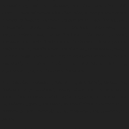
περισσότερες από 30 γλώσσες και ένα ακροατήριο 269
εκατομμυρίων ανθρώπων κάθε εβδομάδα)
,
κυρίαρχοι πολιτιστικοί
οργανισμοί όπως το Βρετανικό μουσείο και το V&A
,
βραβευμένες
τηλεοπτικές σειρές όπως το Sherlock, ναυαρχίδες του
κινηματογράφου όπως ο James Bond και το Star Wars, η μουσική
παραγωγή του David Bowie και του Ed Sheeran
,
η λογοτεχνία του
Σαίξπηρ και της Άγκαθα Κρίστι και αθλητικές διοργανώσεις όπως η
Premier League, είναι μερικά από τα πιο δυνατά παραδείγματα και
πλεονεκτήματα στον τομέα του πολιτισμού και της
δημιουργικότητας του Ηνωμένου Βασιλείου
.
Στο Ηνωμένο Βασίλειο, η άσκηση της πολιτιστικής διπλωματίας
βασίζεται στην ανταλλαγή ιδεών, αξιών και του πολιτισμού
προκειμένου να ενδυναμωθεί η σχέση της χώρας με τον κόσμο και
τις υπόλοιπες χώρες και επίσης να προωθηθούν η επιρροή της, η
απασχόληση και η ανάπτυξη ως θεματοφύλακες του μέλλοντος της
χώρας.