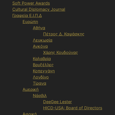
Soft Power Awards
Cultural Diplomacy Journal
Γραφεία Ε.Ι.Π.Δ
Ευρώπη
Αθήνα
Πέτρος Δ. Καψάσκης
Λευκωσία
Ανκόνα
Χάρης Κουδούνας
Καλαβρία
Βρυξέλλες
Κοπεγχάγη
Λονδίνο
Τίρανα
Αμερική
Νάσβιλ
DeeGee Lester
HICD-USA: Board of Directors
Αφρική