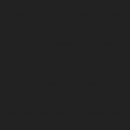
Ηνωμένο Βασίλειο με υποτροφίες Chevening και νέους
Αμερικανούς να σπουδάσουν στο Ηνωμένο Βασίλειο με
υποτροφίες Marshall. Προωθεί την ευημερία και την ανάπτυξη
μέσω του Δικτύου Επιστήμης και Καινοτομίας, καθώς και μερικές
από τις εργασίες της κυβέρνησης για τη διεθνή ανάπτυξη, (μεταξύ
άλλων την προώθηση της βιώσιμης παγκόσμιας ανάπτυξης, των
ανθρωπίνων δικαιωμάτων, της κλιματικής αλλαγής και της
πρόληψης των συγκρούσεων)
.
Το Βρετανικό Συμβούλιο, είναι ο διεθνής οργανισμός του
Ηνωμένου Βασιλείου με αρμοδιότητα στις διεθνείς πολιτιστικές
σχέσεις, με αντιπροσωπείες σε τουλάχιστον 110 χώρες
προωθώντας την Αγγλική γλώσσα, ενθαρρύνοντας την πολιτιστική,
επιστημονική και εκπαιδευτική συνεργασία με το Ηνωμένο
Βασίλειο. Η δράση του επικεντρώνεται στις ευκαιρίες πολιτιστικής
ανάπτυξης, στις νέες συνεργασίες και στις πολιτιστικές σχέσεις
.
Μουσεία, κληρονομιά και Οργανισμοί: