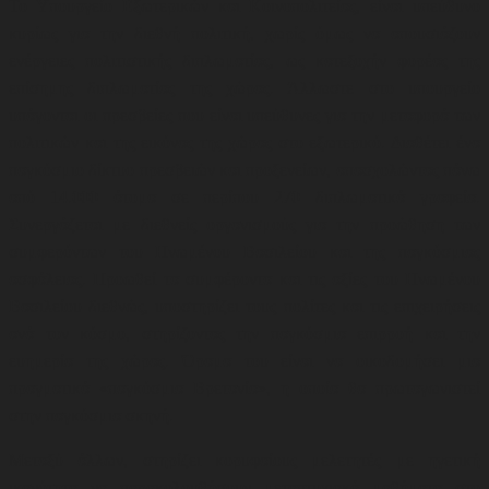
Το Υπουργείο Εξωτερικών και Κοινοπολιτείας, είναι υπεύθυνο
κυρίως για την διεθνή πολιτική, χωρίς όμως να απουσιάζουν
ενέργειες πολιτιστικής διπλωματίας, ως κατεξοχήν φορέας της
επίσημης διπλωματίας της χώρας. Άλλωστε στο υπουργείο
υπάγονται οι πρεσβείες που είναι υπεύθυνες για την μεταφορά των
πολιτικών και της εικόνας της χώρας στο εξωτερικό. Διαθέτει ένα
παγκόσμιο δίκτυο πρεσβειών και προξενείων, απασχολώντας πάνω
από 14.000 άτομα σε περίπου 270 διπλωματικά γραφεία.
Συνεργάζεται με διεθνείς οργανισμούς για την προώθηση των
συμφερόντων του Ηνωμένου Βασιλείου και της παγκόσμιας
ασφάλειας. Προωθεί τα συμφέροντα και τις αξίες του Ηνωμένου
Βασιλείου διεθνώς, υποστηρίζει τους πολίτες και τις επιχειρήσεις
ανά τον κόσμο, στηρίζοντας την παγκόσμια επιρροή και την
ευημερία της χώρας. Όραμα του είναι να οικοδομήσει μια
πραγματικά «παγκόσμια Βρετανία», η οποία θα πρωταγωνιστεί
στην παγκόσμια σκηνή.
Μεταξύ άλλων, στηρίζει κορυφαίους μελετητές με ηγετική
ικανότητα να παρακολουθήσουν μεταπτυχιακά μαθήματα στο