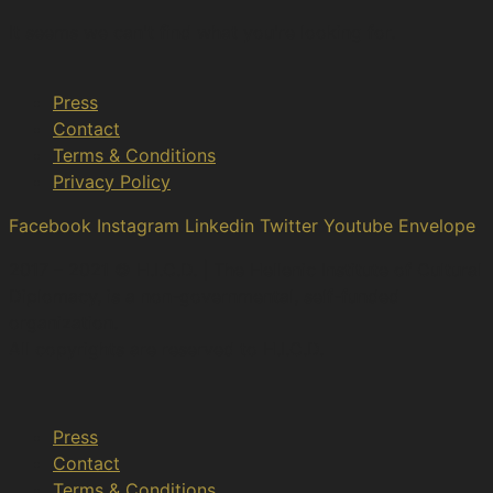
It seems we can't find what you're looking for.
Press
Contact
Terms & Conditions
Privacy Policy
Facebook
Instagram
Linkedin
Twitter
Youtube
Envelope
2017 – 2021 © H.I.C.D. | The Hellenic Institute of Cultural
Diplomacy, is a non-governmental, self-funded
organization.
All copyrights are reserved to H.Ι.C.D.
Press
Contact
Terms & Conditions