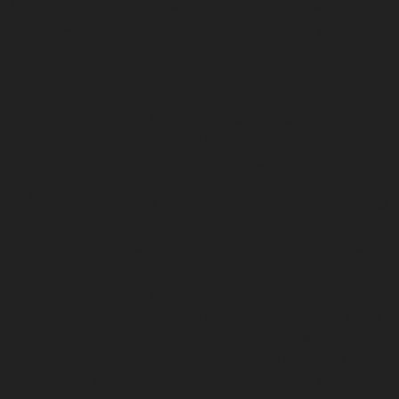
Analytical cookies are used to understand how visitors
interact with the website. These cookies help provide
information on metrics the number of visitors, bounce
rate, traffic source, etc.
Cookie
Duration
Description
This cookie is installed by Google
Analytics. The cookie is used to
calculate visitor, session, campaign
data and keep track of site usage for
_ga
2 years
the site's analytics report. The cookies
store information anonymously and
assign a randomly generated number
to identify unique visitors.
This cookie is installed by Google
Analytics. The cookie is used to store
information of how visitors use a
website and helps in creating an
_gid
1 day
analytics report of how the website is