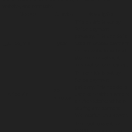
website, anonymously.
Cookie
Duration
Description
This cookie is set by
Stripe payment
gateway. This cookie is
__stripe_mid
1 year
used to enable payment
on the website without
storing any patment
information on a server.
This cookie is set by
Stripe payment
gateway. This cookie is
30
__stripe_sid
used to enable payment
minutes
on the website without
storing any patment
information on a server.
The cookie is set by
GDPR cookie consent