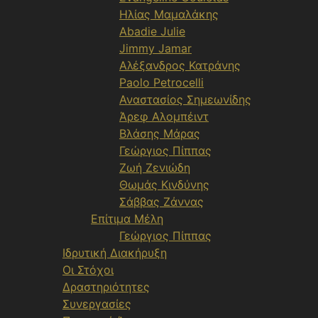
Ηλίας Μαμαλάκης
Abadie Julie
Jimmy Jamar
Αλέξανδρος Κατράνης
Paolo Petrocelli
Αναστασίος Σημεωνίδης
Άρεφ Αλομπέιντ
Βλάσης Μάρας
Γεώργιος Πίππας
Ζωή Ζενιώδη
Θωμάς Κινδύνης
Σάββας Ζάννας
Επίτιμα Μέλη
Γεώργιος Πίππας
Ιδρυτική Διακήρυξη
Οι Στόχοι
Δραστηριότητες
Συνεργασίες