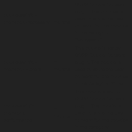
GDPR Cookie Consent
plugin. The cookies is
cookielawinfo-
11
used to store the user
checkbox-necessary
months
consent for the cookies
in the category
"Necessary".
This cookie is set by
GDPR Cookie Consent
cookielawinfo-
11
plugin. The cookie is
checkbox-others
months
used to store the user
consent for the cookies
in the category "Other.
This cookie is set by
GDPR Cookie Consent
cookielawinfo-
plugin. The cookie is
11
checkbox-
used to store the user
months
performance
consent for the cookies
in the category