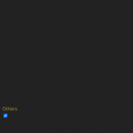
with ads that are relevant
to them according to the
user profile.
This cookie is set by
doubleclick.net. The
15
purpose of the cookie is
test_cookie
minutes
to determine if the user's
browser supports
cookies.
This cookie is set by
5
Youtube. Used to track
VISITOR_INFO1_LIVE
months
the information of the
27 days
embedded YouTube
videos on a website.
Others
Others
Other uncategorized cookies are those that are being
analyzed and have not been classified into a category