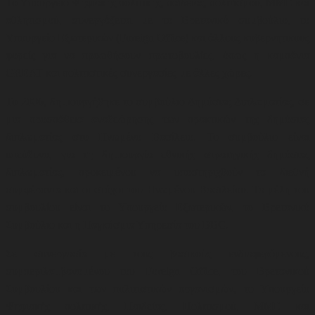
Το Υπουργείο Ψηφιακής πολιτικής, παιδείας, πολιτισμού, ΜΜΕ και
αθλητισμού, συνεργάζεται με το Βρετανικό συμβούλιο, το
Υπουργείο Εξωτερικών (Foreign Office) και άλλους κυβερνητικούς
φορείς για να προωθήσουν
πρωτοβουλίες, όπως η καμπάνια
GREAT και πολιτιστικές συνεργασίες με άλλες χώρες
.
Το 2006, δημιουργήθηκε το συμβούλιο Δημόσιας Διπλωματίας, σε
μια προσπάθεια αναθεώρησης των πρακτικών της δημόσιας
διπλωματίας στο Ηνωμένο Βασίλειο. Το συμβούλιο είναι
υπεύθυνο, για τη δημιουργία εθνικής στρατηγικής δημόσιας
διπλωματίας, προκειμένου να υποστηριχθούν τα διεθνή
συμφέροντα και οι στόχοι του Ηνωμένου Βασιλείου. Τα μέλη του
συμβουλίου είναι το Υπουργείο Εξωτερικών, το Βρετανικό
Συμβούλιο και η Παγκόσμια Υπηρεσία του BBC.
Σε συνεργασία με τους βασικούς ενδιαφερόμενους,
συμπεριλαμβανομένου του Foreign Office, του Βρετανικού
Συμβουλίου και των πολιτιστικών οργανισμών, το Υπουργείο
Ψηφιακής πολιτικής, Παιδείας, Πολιτισμού, ΜΜΕ και