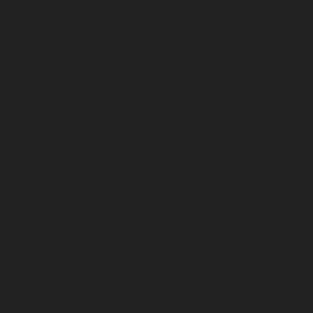
Βρετανικό Μουσείο φορέας πολιτιστικής διπλωματίας με πληθώρα
αρχαιολογικών και εθνογραφικών στοιχείων-ευρημάτων.
Βρετανική Βιβλιοθήκη με αρχαία και μεσαιωνικά χειρόγραφα
καθώς και παπύρους .
Ζωολογικός κήπος του Λονδίνου
Βασιλικός Βοτανικός κήπος του Λονδίνου
Πανεπιστήμια και οι βιβλιοθήκες τους όπως
University of
Gambridge, Oxford
κ.α.
Art galleries: National Gallery, the Victoria and Albert Museum, the
National Portrait Gallery, two Tate galleries—Tate Britain (with
superb collections of John Constable and the Pre-Raphaelites) and
Tate Modern—and the Wallace Collection.
Αθλητισμός και δημιουργία: ποδόσφαιρο, ράγκμπι, κολύμβηση
κ.τ.λ.