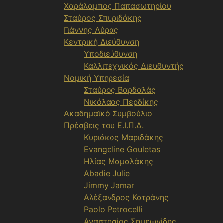
Χαράλαμπος Παπασωτηρίου
Σταύρος Σπυριδάκης
Γιάννης Λύρας
Κεντρική Διεύθυνση
Υποδιεύθυνση
Καλλιτεχνικός Διευθυντής
Νομική Υπηρεσία
Σταύρος Βαρδαλάς
Νικόλαος Περδίκης
Ακαδημαϊκό Συμβούλιο
Πρέσβεις του Ε.Ι.Π.Δ.
Κυριάκος Μαριδάκης
Evangeline Gouletas
Ηλίας Μαμαλάκης
Abadie Julie
Jimmy Jamar
Αλέξανδρος Κατράνης
Paolo Petrocelli
Αναστασίος Σημεωνίδης