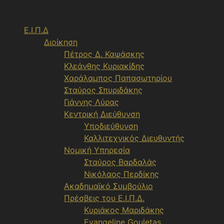
Μετάβαση
σε
Ε.Ι.Π.Δ
περιεχόμενο
Διοίκηση
Πέτρος Δ. Καψάσκης
Κλεάνθης Κυριακίδης
Χαράλαμπος Παπασωτηρίου
Σταύρος Σπυριδάκης
Γιάννης Λύρας
Κεντρική Διεύθυνση
Υποδιεύθυνση
Καλλιτεχνικός Διευθυντής
Νομική Υπηρεσία
Σταύρος Βαρδαλάς
Νικόλαος Περδίκης
Ακαδημαϊκό Συμβούλιο
Πρέσβεις του Ε.Ι.Π.Δ.
Κυριάκος Μαριδάκης
Evangeline Gouletas