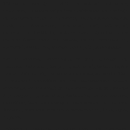
Αθλητισμού,
ανέπτυξε το 2010 την πολιτική Πολιτιστικής
Διπλωματίας. Οι γενικοί στόχοι ήταν η ενθάρρυνση και η στήριξη
του πολιτιστικού τομέα για την ανάπτυξη διεθνών συνεργασιών σε
τομείς με συγκεκριμένη πολιτιστική και/ή κυβερνητική
προτεραιότητα. Παράλληλα, η καλύτερη δυνατή αξιοποίηση με τον
καλύτερο δυνατό τρόπο του οφέλους και του αντίκτυπου της
πολιτιστικής διπλωματίας, ιδιαίτερα μετά τη λήξη συγκρούσεων
.
Από τα παραπάνω, παρατηρούμε ότι στην περίπτωση του
Ηνωμένου Βασιλείου, η άσκηση της πολιτιστικής διπλωματίας δεν
είναι αρμοδιότητα ενός μόνο υπουργείου και πως συμπεριλαμβάνει
τη συλλογική προσπάθεια και την αλληλεπίδραση πολλών
παραγόντων, για την προώθηση των πολιτικών που συμβάλλουν
στην ενίσχυση της πολιτιστικής διπλωματίας. Οι συντονισμένες
προσπάθειες όλων των προαναφερόμενων φορέων του Ηνωμένου
Βασιλείου, συντελούν στην ευρεία αναγνώριση της Ήπιας ισχύος
της χώρας.
Πρόσφατα δημοσιεύθηκε το σχέδιο δράσης του Υπουργείου