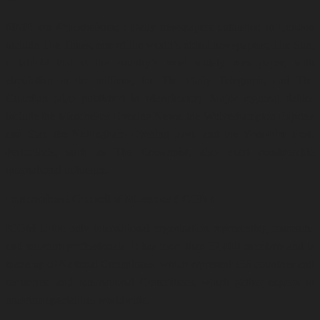
ΜΜΕ και δημοσιεύσεις : Daily newspapers published in London
include The Times, one of the world’s oldest newspapers; The Sun,
a tabloid that is the country’s most widely read paper, with
circulation in the millions; the The Daily Telegraph; and The
Guardian (also published in Manchester). Major regional dailies
include the Manchester Evening News, the Wolverhampton Express
and Star, the Nottingham Evening Post, and the Yorkshire Post.
Periodicals, such as The Economist, also exert considerable
international influenc
e.
International Council of Museums (ICOM)
ICOM is the only international organisation representing museums
and museum professionals. It has more than 32,000 members and is
made up of National Committees, which represent 136 countries and
territories, and International Committees, which gather experts in
museum specialities worldwide.