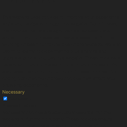
Privacy Overview
This website uses cookies to improve your experience
while you navigate through the website. Out of these,
the cookies that are categorized as necessary are
stored on your browser as they are essential for the
working of basic functionalities of the website. We also
use third-party cookies that help us analyze and
understand how you use this website. These cookies will
be stored in your browser only with your consent. You
also have the option to opt-out of these cookies. But
opting out of some of these cookies may affect your
browsing experience.
Necessary
Necessary
Always Enabled
Necessary cookies are absolutely essential for the
website to function properly. These cookies ensure
basic functionalities and security features of the