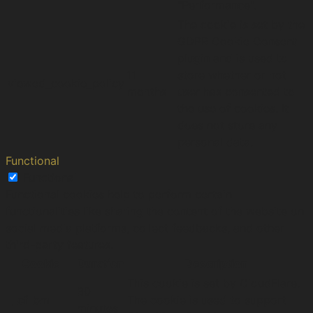
"Performance".
The cookie is set by the
GDPR Cookie Consent
plugin and is used to
11
store whether or not
viewed_cookie_policy
months
user has consented to
the use of cookies. It
does not store any
personal data.
Functional
Functional
Functional cookies help to perform certain
functionalities like sharing the content of the website on
social media platforms, collect feedbacks, and other
third-party features.
Cookie
Duration
Description
This cookie is set by CloudFlare.
30
__cf_bm
The cookie is used to support
minutes