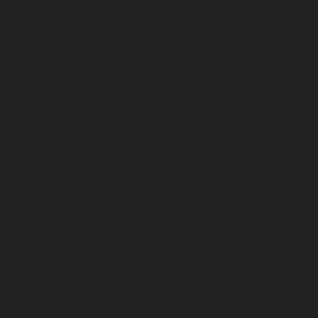
Ψηφιοποίησης, Πολιτισμού, Παιδείας, Μέσων και Αθλητισμού, το
οποίο μεταξύ άλλων έχει σκοπό τη διατήρηση και ενίσχυση της
αίσθησης υπερηφάνειας και συνοχής στη χώρα, να προσελκύσει
νέα άτομα να επισκεφτούν και να εργαστούν στη χώρα, να
μεγιστοποιήσει και να αξιοποιήσει την ήπια ισχύ του Ηνωμένου
Βασιλείου.
Στις ενέργειες, συμπεριλαμβάνονται η ενίσχυση της Βρετανικής
παρουσίας στο εξωτερικό διαμέσου της πολιτιστικής διπλωματίας,
διεθνών επισκέψεων και του προγράμματος «Great», η προώθηση
των πολιτιστικών εξαγωγών για την αύξηση της αξίας τους στην
οικονομία της χώρας, η συνεισφορά στην παράλληλη κυβερνητική
ατζέντα της ήπιας ισχύος και ευημερίας, η
χρησιμοποίηση της
συλλογής έργων τέχνης της κυβέρνησης , προκειμένου για να
προωθηθούν οι τέχνες, η κληρονομιά και ο πολιτισμός της χώρας,
μέσω της δημιουργίας εκθέσεων σε υπουργικά και διπλωματικά
κτίρια σε όλον τον κόσμο και της συνεισφοράς στην ήπια ισχύ.