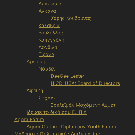
Λευκωσία
Ανκόνα
Χάρης Κουδούνας
Καλαβρία
Βρυξέλλες
Κοπεγχάγη
Λονδίνο
Τίρανα
Αμερική
Νάσβιλ
DeeGee Lester
HICD-USA: Board of Directors
Αφρική
Σοχάγκ
Σουλεϊμάν Μοχάμεντ Αχμέτ
Ίδρυσε το δικό σου Ε.Ι.Π.Δ
Agora Forum
Agora Cultural Diplomacy Youth Forum
Μαθήματα Πολιτιστικής Διπλωματίας