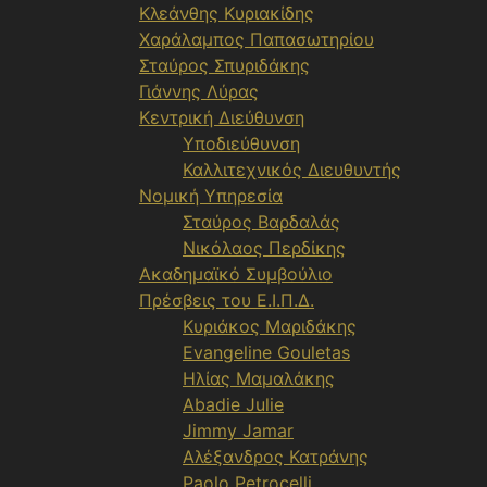
Κλεάνθης Κυριακίδης
Χαράλαμπος Παπασωτηρίου
Σταύρος Σπυριδάκης
Γιάννης Λύρας
Κεντρική Διεύθυνση
Υποδιεύθυνση
Καλλιτεχνικός Διευθυντής
Νομική Υπηρεσία
Σταύρος Βαρδαλάς
Νικόλαος Περδίκης
Ακαδημαϊκό Συμβούλιο
Πρέσβεις του Ε.Ι.Π.Δ.
Κυριάκος Μαριδάκης
Evangeline Gouletas
Ηλίας Μαμαλάκης
Abadie Julie
Jimmy Jamar
Αλέξανδρος Κατράνης
Paolo Petrocelli