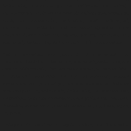
Διπλωματίας. Οι γενικοί στόχοι ήταν η ενθάρρυνση και η στήριξη
του πολιτιστικού τομέα για την ανάπτυξη διεθνών συνεργασιών σε
τομείς με συγκεκριμένη πολιτιστική και/ή κυβερνητική
προτεραιότητα. Παράλληλα, η καλύτερη δυνατή αξιοποίηση με τον
καλύτερο δυνατό τρόπο του οφέλους και του αντίκτυπου της
πολιτιστικής διπλωματίας, ιδιαίτερα μετά τη λήξη συγκρούσεων
.
Από τα παραπάνω, παρατηρούμε ότι στην περίπτωση του
Ηνωμένου Βασιλείου, η άσκηση της πολιτιστικής διπλωματίας δεν
είναι αρμοδιότητα ενός μόνο υπουργείου και πως συμπεριλαμβάνει
τη συλλογική προσπάθεια και την αλληλεπίδραση πολλών
παραγόντων, για την προώθηση των πολιτικών που συμβάλλουν
στην ενίσχυση της πολιτιστικής διπλωματίας. Οι συντονισμένες
προσπάθειες όλων των προαναφερόμενων φορέων του Ηνωμένου
Βασιλείου, συντελούν στην ευρεία αναγνώριση της Ήπιας ισχύος
της χώρας.
Πρόσφατα δημοσιεύθηκε το σχέδιο δράσης του Υπουργείου