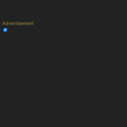
the number visitors, the source where
they have come from, and the pages
visted in an anonymous form.
Advertisement
Advertisement
Advertisement cookies are used to provide visitors with
relevant ads and marketing campaigns. These cookies
track visitors across websites and collect information to
provide customized ads.
Cookie
Duration
Description
Used by Google
DoubleClick and stores
information about how
the user uses the website
and any other
1 year
IDE
advertisement before
24 days
visiting the website. This
is used to present users