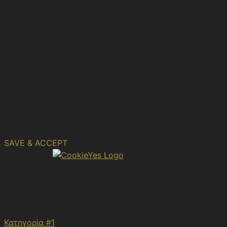
Cookie
Duration
Description
No
_gat_gtag_UA_196689604_1
1 minute
description
16 years 7
No
CONSENT
months 12 days
description
6 hours
No
cookies.js
session
description
No
m
2 years
description
SAVE & ACCEPT
Powered by
Αρχείο Ηνωμένου Βασιλείου
Κατηγορία #1