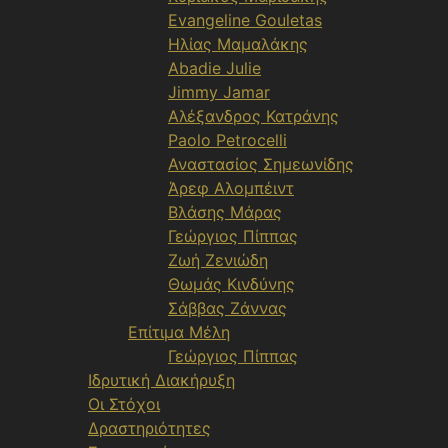
Evangeline Gouletas
Ηλίας Μαμαλάκης
Abadie Julie
Jimmy Jamar
Αλέξανδρος Κατράνης
Paolo Petrocelli
Αναστασίος Σημεωνίδης
Άρεφ Αλομπέιντ
Βλάσης Μάρας
Γεώργιος Πίππας
Ζωή Ζενιώδη
Θωμάς Κινδύνης
Σάββας Ζάννας
Επίτιμα Μέλη
Γεώργιος Πίππας
Ιδρυτική Διακήρυξη
Οι Στόχοι
Δραστηριότητες