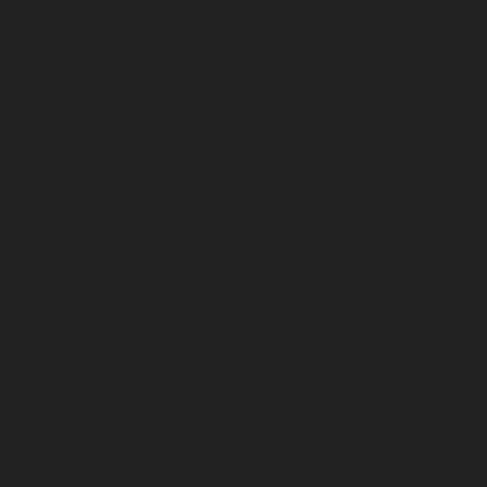
interact with the website. These cookies help provide
information on metrics the number of visitors, bounce
rate, traffic source, etc.
Cookie
Duration
Description
This cookie is installed by Google
Analytics. The cookie is used to
calculate visitor, session, campaign
data and keep track of site usage for
_ga
2 years
the site's analytics report. The cookies
store information anonymously and
assign a randomly generated number
to identify unique visitors.
This cookie is installed by Google
Analytics. The cookie is used to store
information of how visitors use a
website and helps in creating an
_gid
1 day
analytics report of how the website is
doing. The data collected including