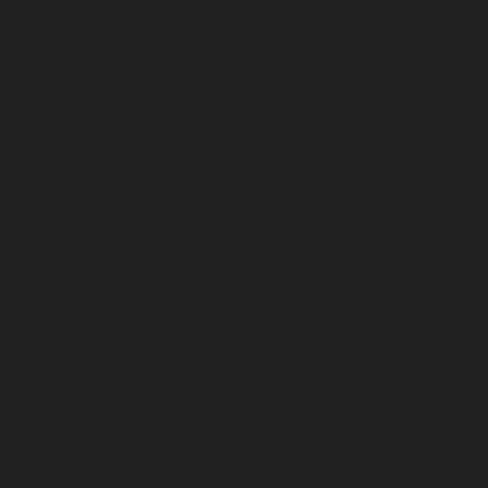
Ψηφιοποίησης, Πολιτισμού, Παιδείας, Μέσων και Αθλητισμού, το
οποίο μεταξύ άλλων έχει σκοπό τη διατήρηση και ενίσχυση της
αίσθησης υπερηφάνειας και συνοχής στη χώρα, να προσελκύσει
νέα άτομα να επισκεφτούν και να εργαστούν στη χώρα, να
μεγιστοποιήσει και να αξιοποιήσει την ήπια ισχύ του Ηνωμένου
Βασιλείου.
Στις ενέργειες, συμπεριλαμβάνονται η ενίσχυση της Βρετανικής
παρουσίας στο εξωτερικό διαμέσου της πολιτιστικής διπλωματίας,
διεθνών επισκέψεων και του προγράμματος «Great», η προώθηση
των πολιτιστικών εξαγωγών για την αύξηση της αξίας τους στην
οικονομία της χώρας, η συνεισφορά στην παράλληλη κυβερνητική
ατζέντα της ήπιας ισχύος και ευημερίας, η
χρησιμοποίηση της
συλλογής έργων τέχνης της κυβέρνησης , προκειμένου για να
προωθηθούν οι τέχνες, η κληρονομιά και ο πολιτισμός της χώρας,
μέσω της δημιουργίας εκθέσεων σε υπουργικά και διπλωματικά
κτίρια σε όλον τον κόσμο και της συνεισφοράς στην ήπια ισχύ.
Το Υπουργείο Εξωτερικών και Κοινοπολιτείας, είναι υπεύθυνο