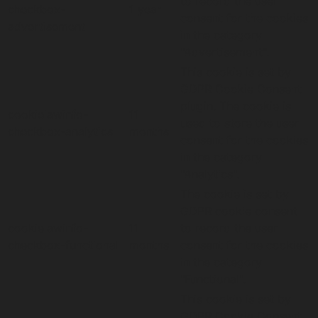
to record the user
checkbox-
1 year
consent for the cookies
advertisement
in the category
"Advertisement".
This cookie is set by
GDPR Cookie Consent
plugin. The cookie is
cookielawinfo-
11
used to store the user
checkbox-analytics
months
consent for the cookies
in the category
"Analytics".
The cookie is set by
GDPR cookie consent
cookielawinfo-
11
to record the user
checkbox-functional
months
consent for the cookies
in the category
"Functional".
This cookie is set by
GDPR Cookie Consent