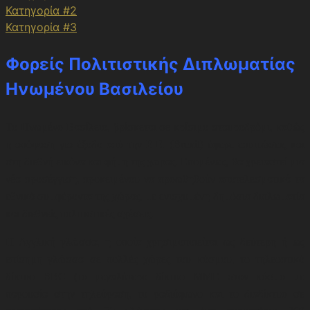
Κατηγορία #2
Κατηγορία #3
Φορείς Πολιτιστικής Διπλωματίας
Ηνωμένου Βασιλείου
Το Ηνωμένο Βασίλειο, βρίσκεται σε κρίσιμο σταυροδρόμι, καθώς
η απόφαση για έξοδο από την Ε.Ε. (Brexit) έφερε επιπτώσεις και
στη διεθνή εικόνα και φήμη της χώρας. Επομένως, θα χρειαστεί μια
νέα προσέγγιση, προκειμένου να προωθηθούν αποτελεσματικά τα
εθνικά συμφέροντα της χώρας, με ενισχυμένη δημόσια διπλωματία
και διεθνείς πολιτιστικές σχέσεις.
Η Αγγλική γλώσσα, η οποία χρησιμοποιείται ως δεύτερη ή ως
επίσημη γλώσσα σε πολλές χώρες του κόσμου, το τηλεοπτικό
δίκτυο BBC (το μεγαλύτερο δίκτυο ΜΜΕ στον κόσμο με
παρουσία στην τηλεόραση, το ραδιόφωνο και το διαδίκτυο σε