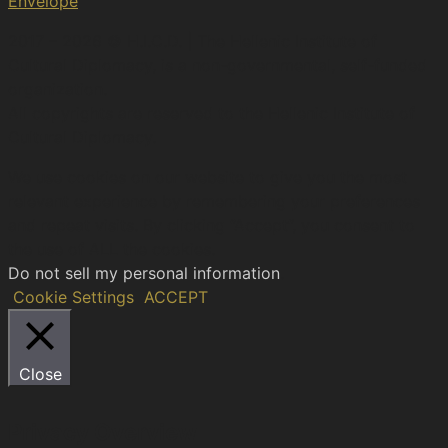
Envelope
2017 – 2026 © H.I.C.D. | The Hellenic Institute of
Cultural Diplomacy, is a non-governmental, self-funded
organization.
All copyrights are reserved to the Hellenic Ιnstitute of
Cultural Diplomacy.
We use cookies on our website to give you the most
relevant experience by remembering your preferences
and repeat visits. By clicking “Accept”, you consent to
the use of ALL the cookies.
Do not sell my personal information
.
Cookie Settings
ACCEPT
Close
Privacy Overview