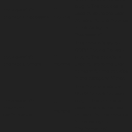
plugin. The cookies is
cookielawinfo-
11
used to store the user
checkbox-necessary
months
consent for the cookies
in the category
"Necessary".
This cookie is set by
GDPR Cookie Consent
cookielawinfo-
11
plugin. The cookie is
checkbox-others
months
used to store the user
consent for the cookies
in the category "Other.
This cookie is set by
GDPR Cookie Consent
cookielawinfo-
plugin. The cookie is
11
checkbox-
used to store the user
months
performance
consent for the cookies
in the category
"Performance".