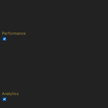
This cookie is set by Polylang
plugin for WordPress powered
pll_language
1 year
websites. The cookie stores the
language code of the last
browsed page.
Performance
Performance
Performance cookies are used to understand and
analyze the key performance indexes of the website
which helps in delivering a better user experience for the
visitors.
Cookie
Duration
Description
This cookies is set by Youtube and is
YSC
session
used to track the views of embedded
videos.
Analytics
Analytics
Analytical cookies are used to understand how visitors