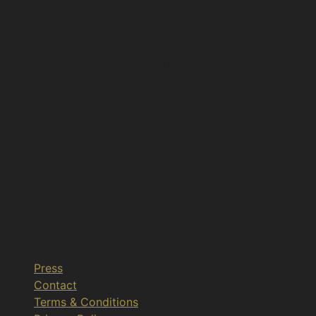
Έχει οργανώσει και συμμετάσχει ως εισηγητής σε
ημερίδες και διεθνή συνέδρια.Έχει λάβει υποτροφίες
από ΙΚΥ – Erasmus και από το Πανεπιστήμιο
Georgetown των Ηνωμένων Πολιτειών. Τιμητικές
διακρίσεις – Έρευνα Fellow of the Royal Society of Arts,
London, U.K. (F.R.S.A.- est.1754). Member of Chatham
House, the Royal Institute of International Affairs,
London, U.K. Member of the Hellenic American
Leadership Council (HALC) U.S.A.
Press
Contact
Terms & Conditions