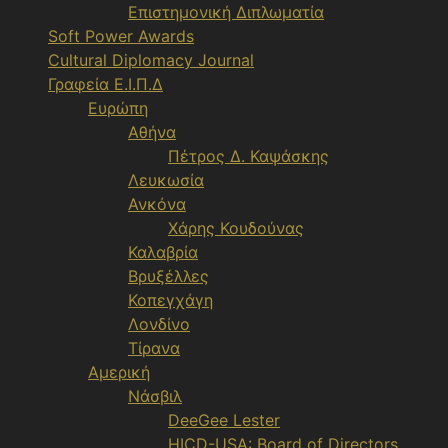
Επιστημονική Διπλωματία
Soft Power Awards
Cultural Diplomacy Journal
Γραφεία Ε.Ι.Π.Δ
Ευρώπη
Αθήνα
Πέτρος Δ. Καψάσκης
Λευκωσία
Ανκόνα
Χάρης Κουδούνας
Καλαβρία
Βρυξέλλες
Κοπεγχάγη
Λονδίνο
Τίρανα
Αμερική
Νάσβιλ
DeeGee Lester
HICD-USA: Board of Directors