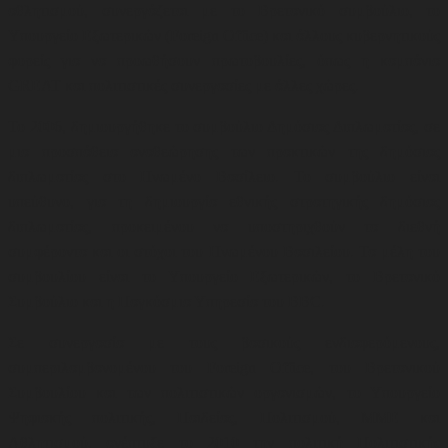
αθλητισμού, συνεργάζεται με το Βρετανικό συμβούλιο, το
Υπουργείο Εξωτερικών (Foreign Office) και άλλους κυβερνητικούς
φορείς για να προωθήσουν
πρωτοβουλίες, όπως η καμπάνια
GREAT και πολιτιστικές συνεργασίες με άλλες χώρες
.
Το 2006, δημιουργήθηκε το συμβούλιο Δημόσιας Διπλωματίας, σε
μια προσπάθεια αναθεώρησης των πρακτικών της δημόσιας
διπλωματίας στο Ηνωμένο Βασίλειο. Το συμβούλιο είναι
υπεύθυνο, για τη δημιουργία εθνικής στρατηγικής δημόσιας
διπλωματίας, προκειμένου να υποστηριχθούν τα διεθνή
συμφέροντα και οι στόχοι του Ηνωμένου Βασιλείου. Τα μέλη του
συμβουλίου είναι το Υπουργείο Εξωτερικών, το Βρετανικό
Συμβούλιο και η Παγκόσμια Υπηρεσία του BBC.
Σε συνεργασία με τους βασικούς ενδιαφερόμενους,
συμπεριλαμβανομένου του Foreign Office, του Βρετανικού
Συμβουλίου και των πολιτιστικών οργανισμών, το Υπουργείο
Ψηφιακής πολιτικής, Παιδείας, Πολιτισμού, ΜΜΕ και
Αθλητισμού,
ανέπτυξε το 2010 την πολιτική Πολιτιστικής