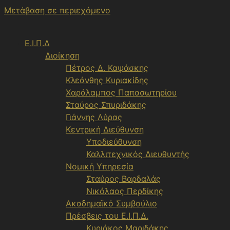
Μετάβαση σε περιεχόμενο
Ε.Ι.Π.Δ
Διοίκηση
Πέτρος Δ. Καψάσκης
Κλεάνθης Κυριακίδης
Χαράλαμπος Παπασωτηρίου
Σταύρος Σπυριδάκης
Γιάννης Λύρας
Κεντρική Διεύθυνση
Υποδιεύθυνση
Καλλιτεχνικός Διευθυντής
Νομική Υπηρεσία
Σταύρος Βαρδαλάς
Νικόλαος Περδίκης
Ακαδημαϊκό Συμβούλιο
Πρέσβεις του Ε.Ι.Π.Δ.
Κυριάκος Μαριδάκης