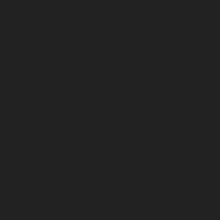
κυρίως για την διεθνή πολιτική, χωρίς όμως να απουσιάζουν
ενέργειες πολιτιστικής διπλωματίας, ως κατεξοχήν φορέας της
επίσημης διπλωματίας της χώρας. Άλλωστε στο υπουργείο
υπάγονται οι πρεσβείες που είναι υπεύθυνες για την μεταφορά των
πολιτικών και της εικόνας της χώρας στο εξωτερικό. Διαθέτει ένα
παγκόσμιο δίκτυο πρεσβειών και προξενείων, απασχολώντας πάνω
από 14.000 άτομα σε περίπου 270 διπλωματικά γραφεία.
Συνεργάζεται με διεθνείς οργανισμούς για την προώθηση των
συμφερόντων του Ηνωμένου Βασιλείου και της παγκόσμιας
ασφάλειας. Προωθεί τα συμφέροντα και τις αξίες του Ηνωμένου
Βασιλείου διεθνώς, υποστηρίζει τους πολίτες και τις επιχειρήσεις
ανά τον κόσμο, στηρίζοντας την παγκόσμια επιρροή και την
ευημερία της χώρας. Όραμα του είναι να οικοδομήσει μια
πραγματικά «παγκόσμια Βρετανία», η οποία θα πρωταγωνιστεί
στην παγκόσμια σκηνή.
Μεταξύ άλλων, στηρίζει κορυφαίους μελετητές με ηγετική
ικανότητα να παρακολουθήσουν μεταπτυχιακά μαθήματα στο