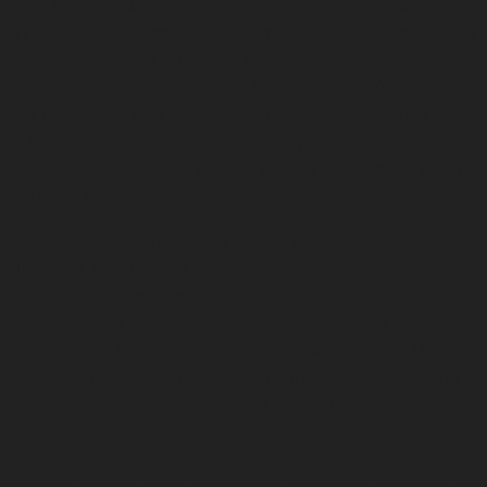
Ηνωμένο Βασίλειο με υποτροφίες Chevening και νέους
Αμερικανούς να σπουδάσουν στο Ηνωμένο Βασίλειο με
υποτροφίες Marshall. Προωθεί την ευημερία και την ανάπτυξη
μέσω του Δικτύου Επιστήμης και Καινοτομίας, καθώς και μερικές
από τις εργασίες της κυβέρνησης για τη διεθνή ανάπτυξη, (μεταξύ
άλλων την προώθηση της βιώσιμης παγκόσμιας ανάπτυξης, των
ανθρωπίνων δικαιωμάτων, της κλιματικής αλλαγής και της
πρόληψης των συγκρούσεων)
.
Το Βρετανικό Συμβούλιο, είναι ο διεθνής οργανισμός του
Ηνωμένου Βασιλείου με αρμοδιότητα στις διεθνείς πολιτιστικές
σχέσεις, με αντιπροσωπείες σε τουλάχιστον 110 χώρες
προωθώντας την Αγγλική γλώσσα, ενθαρρύνοντας την πολιτιστική,
επιστημονική και εκπαιδευτική συνεργασία με το Ηνωμένο
Βασίλειο. Η δράση του επικεντρώνεται στις ευκαιρίες πολιτιστικής
ανάπτυξης, στις νέες συνεργασίες και στις πολιτιστικές σχέσεις
.
Μουσεία, κληρονομιά και Οργανισμοί: