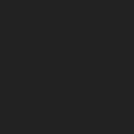
του ΕΚΠΑ. Σπούδασε στο Τμήμα Θεολογίας της
Θεολογικής Σχολής του Α.Π.Θ. από όπου έλαβε το
βασικό πτυχίο, Μεταπτυχιακό (MSc) και Διδακτορικό.
Από το Durham University του Ηνωμένου Βασιλείου,
έλαβε Μεταπτυχιακό (MSc), στο αντικείμενο Διεθνών
Σχέσεων με τίτλο:Conflict prevention sustainable peace
and security. Ολοκλήρωσε μεταπτυχιακό πρόγραμμα
στο Georgetown University – School of Foreign Service
στις ΗΠΑ και Executive program στο Harvard University
– Kennedy School. Έχει παρακολουθήσει προγράμματα
στο Oxford University και στο Cambridge University του
Ηνωμένου Βασιλείου. Διδάσκει στην Ανώτατη
Εκκλησιαστική Ακαδημία Αθήνας και ως διαλέκτης σε
σχολές των Ενόπλων Δυνάμεων και των Σωμάτων
Ασφαλείας. Έχουν εκδοθεί έξι βιβλία του και επιπλέον
άθρα σε επιστημονικά περιοδικά, στην ελληνική και
αγγλική γλώσσα.