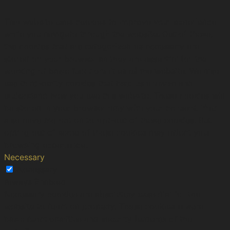
This website uses cookies to improve your experience
while you navigate through the website. Out of these,
the cookies that are categorized as necessary are
stored on your browser as they are essential for the
working of basic functionalities of the website. We also
use third-party cookies that help us analyze and
understand how you use this website. These cookies will
be stored in your browser only with your consent. You
also have the option to opt-out of these cookies. But
opting out of some of these cookies may affect your
browsing experience.
Necessary
Necessary
Always Enabled
Necessary cookies are absolutely essential for the
website to function properly. These cookies ensure
basic functionalities and security features of the