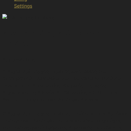
Settings
Αρχιμανδρίτης Αρίσταρχος
Γκρέκας
Αρχιμανδρίτης
O Aρχιμ. Αρίσταρχος Γκρέκας είναι μέλος του
ακαδημαϊκού συμβουλίου του Ελληνικού Ινστιτούτου
Πολιτιστικής Διπλωματίας. Κληρικός της Ιεράς
Αρχιεπισκοπής Αθηνών Δρ.Θεολογίας – Ε.ΔΙ.Π στην
Ανώτατη Εκκλησιαστική Ακαδημία Αθηνών.
Ο Αρχιμ. Αρίσταρχος Γκρέκας σπούδασε στην Αρσάκειο
Παιδαγωγική Ακαδημία Πατρών και είναι πτυχιούχος
του Παιδαγωγικού Τμήματος Δημοτικής Εκπαίδευσης