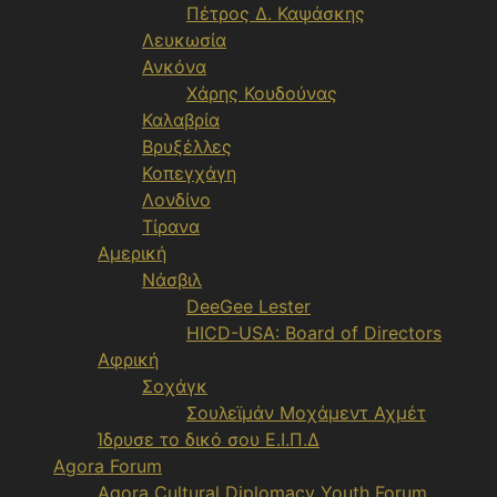
Πέτρος Δ. Καψάσκης
Λευκωσία
Ανκόνα
Χάρης Κουδούνας
Καλαβρία
Βρυξέλλες
Κοπεγχάγη
Λονδίνο
Τίρανα
Αμερική
Νάσβιλ
DeeGee Lester
HICD-USA: Board of Directors
Αφρική
Σοχάγκ
Σουλεϊμάν Μοχάμεντ Αχμέτ
Ίδρυσε το δικό σου Ε.Ι.Π.Δ
Agora Forum
Agora Cultural Diplomacy Youth Forum