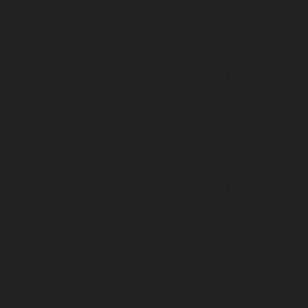
website, anonymously.
Cookie
Duration
Description
This cookie is set by
Stripe payment
gateway. This cookie is
__stripe_mid
1 year
used to enable payment
on the website without
storing any patment
information on a server.
This cookie is set by
Stripe payment
gateway. This cookie is
30
__stripe_sid
used to enable payment
minutes
on the website without
storing any patment
information on a server.
The cookie is set by
GDPR cookie consent
cookielawinfo-