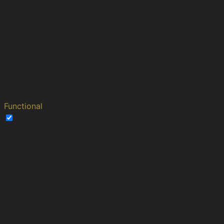
The cookie is set by the
GDPR Cookie Consent
plugin and is used to
11
store whether or not
viewed_cookie_policy
months
user has consented to
the use of cookies. It
does not store any
personal data.
Functional
Functional
Functional cookies help to perform certain
functionalities like sharing the content of the website on
social media platforms, collect feedbacks, and other
third-party features.
Cookie
Duration
Description
This cookie is set by CloudFlare.
30
__cf_bm
The cookie is used to support
minutes
Cloudflare Bot Management.