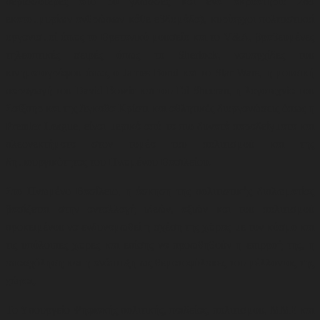
περισσότερες από 30 γλώσσες και ένα ακροατήριο 269
εκατομμυρίων ανθρώπων κάθε εβδομάδα)
,
κυρίαρχοι πολιτιστικοί
οργανισμοί όπως το Βρετανικό μουσείο και το V&A
,
βραβευμένες
τηλεοπτικές σειρές όπως το Sherlock, ναυαρχίδες του
κινηματογράφου όπως ο James Bond και το Star Wars, η μουσική
παραγωγή του David Bowie και του Ed Sheeran
,
η λογοτεχνία του
Σαίξπηρ και της Άγκαθα Κρίστι και αθλητικές διοργανώσεις όπως η
Premier League, είναι μερικά από τα πιο δυνατά παραδείγματα και
πλεονεκτήματα στον τομέα του πολιτισμού και της
δημιουργικότητας του Ηνωμένου Βασιλείου
.
Στο Ηνωμένο Βασίλειο, η άσκηση της πολιτιστικής διπλωματίας
βασίζεται στην ανταλλαγή ιδεών, αξιών και του πολιτισμού
προκειμένου να ενδυναμωθεί η σχέση της χώρας με τον κόσμο και
τις υπόλοιπες χώρες και επίσης να προωθηθούν η επιρροή της, η
απασχόληση και η ανάπτυξη ως θεματοφύλακες του μέλλοντος της
χώρας.
Το Υπουργείο Ψηφιακής πολιτικής, παιδείας, πολιτισμού, ΜΜΕ και