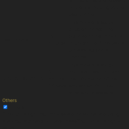
with ads that are relevant
to them according to the
user profile.
This cookie is set by
doubleclick.net. The
15
purpose of the cookie is
test_cookie
minutes
to determine if the user's
browser supports
cookies.
This cookie is set by
5
Youtube. Used to track
VISITOR_INFO1_LIVE
months
the information of the
27 days
embedded YouTube
videos on a website.
Others
Others
Other uncategorized cookies are those that are being
analyzed and have not been classified into a category
as yet.