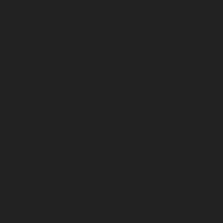
‘ξεχασμένες’ Κυπριακές πολεμικές τέχνες, τον τρόπο
δημιουργίας τους, τη σχέση τους με τις Ελληνικές
πολεμικές τέχνες και τα αρχαία γυμνάσια αλλά και την
εξέλιξή τους μέχρι τις μέρες μας. Πέραν από το γεγονός
του ότι επαναφέρει στην επιφάνεια ένα σημαντικό
πολιτισμικό χαρακτηριστικό της Κύπρου, προερχόμενο
από την Κίνα και το οποίο έχει μείνει για χρόνια
ξεχασμένο, η έρευνα αυτή έρχεται να προσθέσει ένα
ουσιαστικό μέρος στη βιβλιογραφία της ιστορίας της
Κύπρου και της Ελλάδας, το οποίο μέχρι σήμερα ήταν
κενό. Επίσης, παρουσιάζονται τα στοιχεία που συνθέτουν
τη δημιουργία των Κυπριακών πολεμικών τεχνών και
γίνεται μια ανάλυση και επεξήγηση των τεχνών αυτών
προερχόμενων από την Ασία, αλλά και των βασικών
χαρακτηριστικών τους. Ακολουθεί μία συνοπτική
παρουσίαση των Κινεζικών Πολεμικών Τεχνών, σε μία
προσπάθεια κατανόησης των μεθόδων αυτοάμυνας και
επιβολής επί του αντιπάλου, με το σώμα του αθλητή ή και