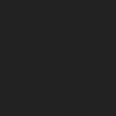
provide customized ads.
Cookie
Duration
Description
Used by Google
DoubleClick and stores
information about how
the user uses the website
and any other
1 year
IDE
advertisement before
24 days
visiting the website. This
is used to present users
with ads that are relevant
to them according to the
user profile.
This cookie is set by
doubleclick.net. The
15
purpose of the cookie is
test_cookie
minutes
to determine if the user's
browser supports