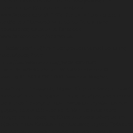
, από τη σελίδα του Ινστιτούτου Κομφούκιος στο
Πανεπιστήμιο Κύπρου στο Facebook
www.facebook.com/UCYConfuciusInstitute και από τη
σελίδα του Ελληνικού Ινστιτούτου Πολιτιστικής
Διπλωματίας Κύπρου στο Facebook
www.facebook.com/hicdcyprus.
Η διαδικτυακή συζήτηση θα πραγματοποιηθεί μέσω της
πλατφόρμας Zoom
https://us05web.zoom.us/j/84943962606?
pwd=UFowZHB0czNqVklLWUJ4M2xHbklhdz09
Meeting ID: 849 4396 2606 Passcode: Wwg8cq
Η εκδήλωση ‘Πολεμικές Τέχνες Κύπρου – Κίνας: Ιστορική
αναδρομή από την αρχαιότητα ως τις μέρες μας αποτελεί
μία ιστορική αναδρομή των πολεμικών τεχνών των δύο
χωρών, παρουσιάζοντας κατά βάση τις κυριότερες
πτυχές της ιστορίας της Κύπρου συνυφασμένες με την
εξάσκηση των Κυπρίων στις πολεμικές τέχνες. Πρόκειται
για μια πρωτοποριακή έρευνα που περιγράφει τις