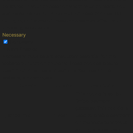
be stored in your browser only with your consent. You
also have the option to opt-out of these cookies. But
opting out of some of these cookies may affect your
browsing experience.
Necessary
Necessary
Always Enabled
Necessary cookies are absolutely essential for the
website to function properly. These cookies ensure
basic functionalities and security features of the
website, anonymously.
Cookie
Duration
Description
This cookie is set by
Stripe payment
gateway. This cookie is
__stripe_mid
1 year
used to enable payment
on the website without
storing any patment