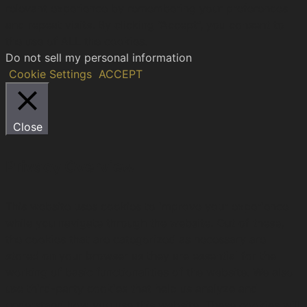
relevant experience by remembering your preferences
and repeat visits. By clicking “Accept”, you consent to
the use of ALL the cookies.
Do not sell my personal information
.
Cookie Settings
ACCEPT
Close
Privacy Overview
This website uses cookies to improve your experience
while you navigate through the website. Out of these,
the cookies that are categorized as necessary are
stored on your browser as they are essential for the
working of basic functionalities of the website. We also
use third-party cookies that help us analyze and
understand how you use this website. These cookies will