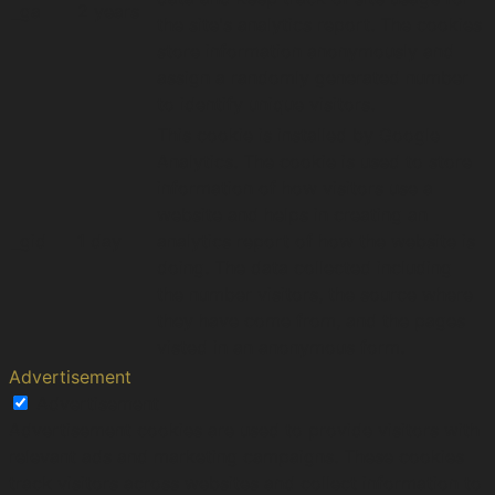
_ga
2 years
the site's analytics report. The cookies
store information anonymously and
assign a randomly generated number
to identify unique visitors.
This cookie is installed by Google
Analytics. The cookie is used to store
information of how visitors use a
website and helps in creating an
_gid
1 day
analytics report of how the website is
doing. The data collected including
the number visitors, the source where
they have come from, and the pages
visted in an anonymous form.
Advertisement
Advertisement
Advertisement cookies are used to provide visitors with
relevant ads and marketing campaigns. These cookies
track visitors across websites and collect information to