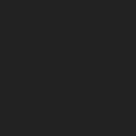
Το Ινστιτούτο Κομφούκιος στο Πανεπιστήμιο Κύπρου και
το Ελληνικό Ινστιτούτο Πολιτιστικής Διπλωματίας Κύπρου
σας προσκαλούν στη διαδικτυακή εκδήλωση ‘Πολεμικές
Τέχνες Κύπρου – Κίνας: Ιστορική αναδρομή από την
αρχαιότητα ως τις μέρες μας’, στις 18 Μαΐου 2022 και
ώρα 17:00 – 18:30 μ.μ. με ομιλητές τους κ. Δημήτρη
Παυλίδη, κ. Christian Schuster και κ. Renfei Dang. Μετά το
πέρας της εκδήλωσης θα ακολουθήσει διαδικτυακή
συζήτηση. Χαιρετισμούς θα απευθύνουν οι κ. Αντώνης
Τουμαζής, Πρέσβης της Κυπριακής Δημοκρατίας στο
Πεκίνο, η κ. Έλενα Αυγουστίδου Κυριάκου, Διευθύντρια
του Ινστιτούτου Κομφούκιος στο Πανεπιστήμιο Κύπρου
και ο κ. Ηλίας Παπαδόπουλος, Πρόεδρος του Ελληνικού
Ινστιτούτου Πολιτιστικής Διπλωματίας Κύπρου.
Η εκδήλωση θα μεταδοθεί μέσω διαδικτύου από το
κανάλι του Ελληνικού Ινστιτούτου Πολιτιστικής
Διπλωματίας Κύπρου στο YouTube, στο σύνδεσμο
www.youtube.com/channel/UChyvD2oVrFRTpQiHaTOgk3Q