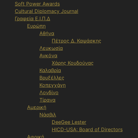
Soft Power Awards
Cultural Diplomacy Journal
Γραφεία Ε.Ι.Π.Δ
Ευρώπη
Αθήνα
Πέτρος Δ. Καψάσκης
Λευκωσία
Ανκόνα
Χάρης Κουδούνας
Καλαβρία
Βρυξέλλες
Κοπεγχάγη
Λονδίνο
Τίρανα
Αμερική
Νάσβιλ
DeeGee Lester
HICD-USA: Board of Directors
Αφρική