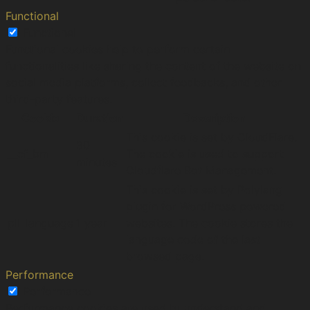
Functional
Functional
Functional cookies help to perform certain
functionalities like sharing the content of the website on
social media platforms, collect feedbacks, and other
third-party features.
Cookie
Duration
Description
This cookie is set by CloudFlare.
30
__cf_bm
The cookie is used to support
minutes
Cloudflare Bot Management.
This cookie is set by Polylang
plugin for WordPress powered
pll_language
1 year
websites. The cookie stores the
language code of the last
browsed page.
Performance
Performance
Performance cookies are used to understand and