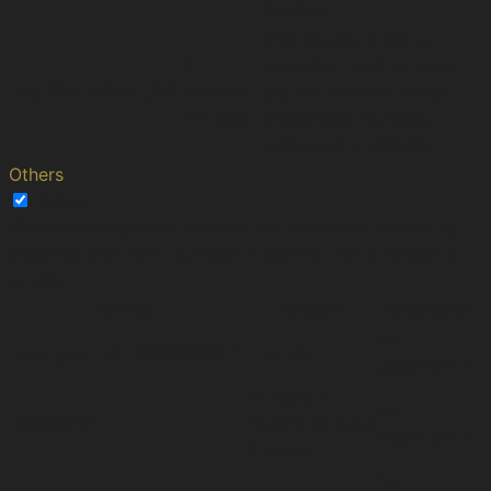
cookies.
This cookie is set by
5
Youtube. Used to track
VISITOR_INFO1_LIVE
months
the information of the
27 days
embedded YouTube
videos on a website.
Others
Others
Other uncategorized cookies are those that are being
analyzed and have not been classified into a category
as yet.
Cookie
Duration
Description
No
_gat_gtag_UA_196689604_1
1 minute
description
16 years 7
No
CONSENT
months 12 days
description
6 hours
No