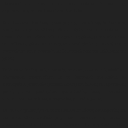
πλεονεκτήματα στον τομέα του πολιτισμού και της
δημιουργικότητας του Ηνωμένου Βασιλείου
.
Στο Ηνωμένο Βασίλειο, η άσκηση της πολιτιστικής διπλωματίας
βασίζεται στην ανταλλαγή ιδεών, αξιών και του πολιτισμού
προκειμένου να ενδυναμωθεί η σχέση της χώρας με τον κόσμο και
τις υπόλοιπες χώρες και επίσης να προωθηθούν η επιρροή της, η
απασχόληση και η ανάπτυξη ως θεματοφύλακες του μέλλοντος της
χώρας.
Το Υπουργείο Ψηφιακής πολιτικής, παιδείας, πολιτισμού, ΜΜΕ και
αθλητισμού, συνεργάζεται με το Βρετανικό συμβούλιο, το
Υπουργείο Εξωτερικών (Foreign Office) και άλλους κυβερνητικούς
φορείς για να προωθήσουν
πρωτοβουλίες, όπως η καμπάνια
GREAT και πολιτιστικές συνεργασίες με άλλες χώρες
.
Το 2006, δημιουργήθηκε το συμβούλιο Δημόσιας Διπλωματίας, σε
μια προσπάθεια αναθεώρησης των πρακτικών της δημόσιας
διπλωματίας στο Ηνωμένο Βασίλειο. Το συμβούλιο είναι