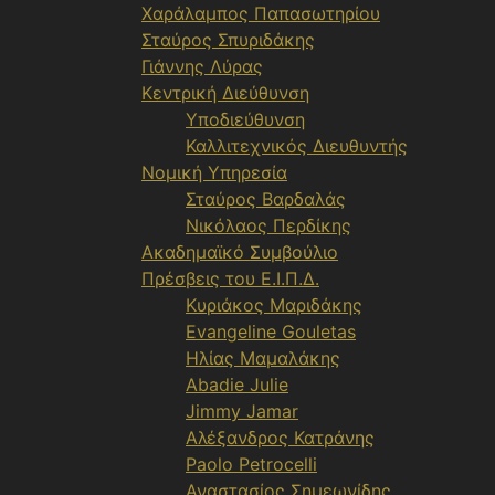
Χαράλαμπος Παπασωτηρίου
Σταύρος Σπυριδάκης
Γιάννης Λύρας
Κεντρική Διεύθυνση
Υποδιεύθυνση
Καλλιτεχνικός Διευθυντής
Νομική Υπηρεσία
Σταύρος Βαρδαλάς
Νικόλαος Περδίκης
Ακαδημαϊκό Συμβούλιο
Πρέσβεις του Ε.Ι.Π.Δ.
Κυριάκος Μαριδάκης
Evangeline Gouletas
Ηλίας Μαμαλάκης
Abadie Julie
Jimmy Jamar
Αλέξανδρος Κατράνης
Paolo Petrocelli
Αναστασίος Σημεωνίδης