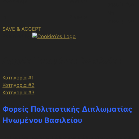
cookies.js
session
description
No
m
2 years
description
SAVE & ACCEPT
Powered by
Αρχείο Ηνωμένου Βασιλείου
Κατηγορία #1
Κατηγορία #2
Κατηγορία #3
Φορείς Πολιτιστικής Διπλωματίας
Ηνωμένου Βασιλείου
Το Ηνωμένο Βασίλειο, βρίσκεται σε κρίσιμο σταυροδρόμι, καθώς