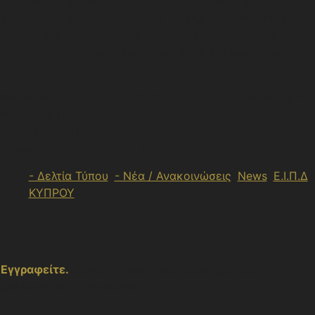
όπλα, όπως ξίφος, τόξο, δόρυ κ. ά. Ιδιαίτερη έμφαση
δίνεται στις πολεμικές τέχνες Wushu, Shaolin, Sanda,
Gongfu και Wudao, σε μία προσπάθεια ουσιαστικής
κατανόησης των μεθόδων τους, αλλά και ερμηνείας
τους.
Βιντεοσκόπηση: Ραφαήλ Χατζημιχαήλ, Τραγουδοποιός –
Μουσικός Παραγωγός
Επιστημονική Επιμέλεια: Κατερίνα Χατζηστυλλή,
Αρχαιολόγος – Ιστορικός Τέχνης
- Δελτία Τύπου
,
- Νέα / Ανακοινώσεις
,
News
,
Ε.Ι.Π.Δ
ΚΥΠΡΟΥ
ΚΟΙΝΟΠΟΙΗΣΗ
Εγγραφείτε.
Κάντε εγγραφή για να μην χάσετε
μελλοντικές δημοσιεύσεις.