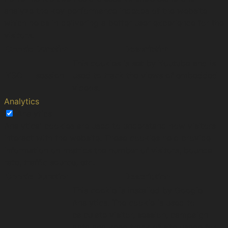
analyze the key performance indexes of the website
which helps in delivering a better user experience for the
visitors.
Cookie
Duration
Description
This cookies is set by Youtube and is
YSC
session
used to track the views of embedded
videos.
Analytics
Analytics
Analytical cookies are used to understand how visitors
interact with the website. These cookies help provide
information on metrics the number of visitors, bounce
rate, traffic source, etc.
Cookie
Duration
Description
This cookie is installed by Google
Analytics. The cookie is used to
calculate visitor, session, campaign
data and keep track of site usage for