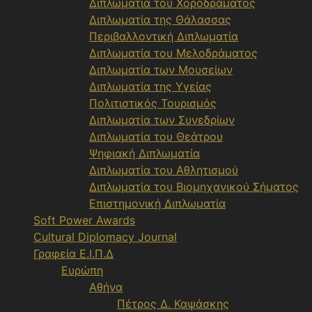
Διπλωματία του Χοροδράματος
Διπλωματία της Θάλασσας
Περιβαλλοντική Διπλωματία
Διπλωματία του Μελοδράματος
Διπλωματία των Μουσείων
Διπλωματία της Υγείας
Πολιτιστικός Τουρισμός
Διπλωματία των Συνεδρίων
Διπλωματία του Θεάτρου
Ψηφιακή Διπλωματία
Διπλωματία του Αθλητισμού
Διπλωματία του Βιομηχανικού Σήματος
Επιστημονική Διπλωματία
Soft Power Awards
Cultural Diplomacy Journal
Γραφεία Ε.Ι.Π.Δ
Ευρώπη
Αθήνα
Πέτρος Δ. Καψάσκης