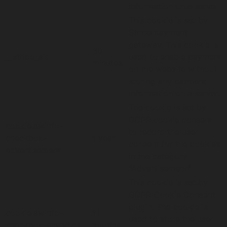
information on a server.
This cookie is set by
Stripe payment
gateway. This cookie is
30
__stripe_sid
used to enable payment
minutes
on the website without
storing any patment
information on a server.
The cookie is set by
GDPR cookie consent
cookielawinfo-
to record the user
checkbox-
1 year
consent for the cookies
advertisement
in the category
"Advertisement".
This cookie is set by
GDPR Cookie Consent
plugin. The cookie is
cookielawinfo-
11
used to store the user
checkbox-analytics
months