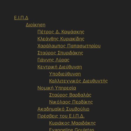
Μετάβαση
σε
Ε.Ι.Π.Δ
περιεχόμενο
Διοίκηση
Πέτρος Δ. Καψάσκης
Κλεάνθης Κυριακίδης
Χαράλαμπος Παπασωτηρίου
Σταύρος Σπυριδάκης
Γιάννης Λύρας
Κεντρική Διεύθυνση
Υποδιεύθυνση
Καλλιτεχνικός Διευθυντής
Νομική Υπηρεσία
Σταύρος Βαρδαλάς
Νικόλαος Περδίκης
Ακαδημαϊκό Συμβούλιο
Πρέσβεις του Ε.Ι.Π.Δ.
Κυριάκος Μαριδάκης
Evangeline Gouletas