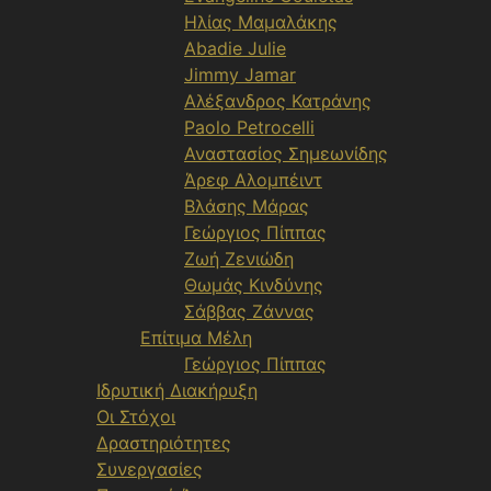
Ηλίας Μαμαλάκης
Abadie Julie
Jimmy Jamar
Αλέξανδρος Κατράνης
Paolo Petrocelli
Αναστασίος Σημεωνίδης
Άρεφ Αλομπέιντ
Βλάσης Μάρας
Γεώργιος Πίππας
Ζωή Ζενιώδη
Θωμάς Κινδύνης
Σάββας Ζάννας
Επίτιμα Μέλη
Γεώργιος Πίππας
Ιδρυτική Διακήρυξη
Οι Στόχοι
Δραστηριότητες
Συνεργασίες