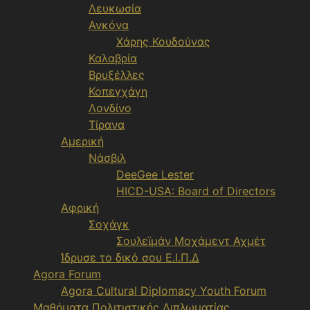
Λευκωσία
Ανκόνα
Χάρης Κουδούνας
Καλαβρία
Βρυξέλλες
Κοπεγχάγη
Λονδίνο
Τίρανα
Αμερική
Νάσβιλ
DeeGee Lester
HICD-USA: Board of Directors
Αφρική
Σοχάγκ
Σουλεϊμάν Μοχάμεντ Αχμέτ
Ίδρυσε το δικό σου Ε.Ι.Π.Δ
Agora Forum
Agora Cultural Diplomacy Youth Forum
Μαθήματα Πολιτιστικής Διπλωματίας