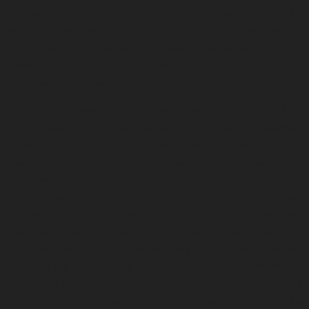
η απόφαση για έξοδο από την Ε.Ε. (Brexit) έφερε επιπτώσεις και
στη διεθνή εικόνα και φήμη της χώρας. Επομένως, θα χρειαστεί μια
νέα προσέγγιση, προκειμένου να προωθηθούν αποτελεσματικά τα
εθνικά συμφέροντα της χώρας, με ενισχυμένη δημόσια διπλωματία
και διεθνείς πολιτιστικές σχέσεις.
Η Αγγλική γλώσσα, η οποία χρησιμοποιείται ως δεύτερη ή ως
επίσημη γλώσσα σε πολλές χώρες του κόσμου, το τηλεοπτικό
δίκτυο BBC (το μεγαλύτερο δίκτυο ΜΜΕ στον κόσμο με
παρουσία στην τηλεόραση, το ραδιόφωνο και το διαδίκτυο σε
περισσότερες από 30 γλώσσες και ένα ακροατήριο 269
εκατομμυρίων ανθρώπων κάθε εβδομάδα)
,
κυρίαρχοι πολιτιστικοί
οργανισμοί όπως το Βρετανικό μουσείο και το V&A
,
βραβευμένες
τηλεοπτικές σειρές όπως το Sherlock, ναυαρχίδες του
κινηματογράφου όπως ο James Bond και το Star Wars, η μουσική
παραγωγή του David Bowie και του Ed Sheeran
,
η λογοτεχνία του
Σαίξπηρ και της Άγκαθα Κρίστι και αθλητικές διοργανώσεις όπως η
Premier League, είναι μερικά από τα πιο δυνατά παραδείγματα και