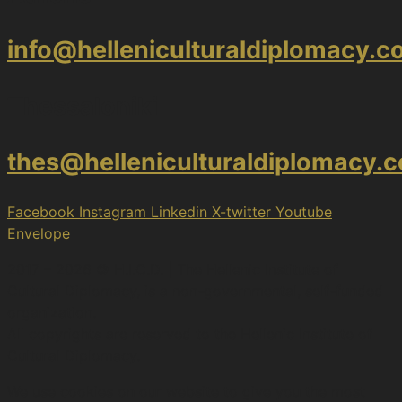
info@helleniculturaldiplomacy.
Thessaloniki
thes@helleniculturaldiplomacy.
Facebook
Instagram
Linkedin
X-twitter
Youtube
Envelope
2017 – 2026 © H.I.C.D. | The Hellenic Institute of
Cultural Diplomacy, is a non-governmental, self-funded
organization.
All copyrights are reserved to the Hellenic Ιnstitute of
Cultural Diplomacy.
We use cookies on our website to give you the most