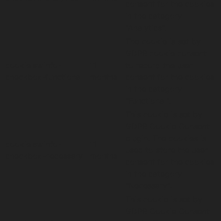
consent for the cookies
in the category
"Analytics".
The cookie is set by
GDPR cookie consent
cookielawinfo-
11
to record the user
checkbox-functional
months
consent for the cookies
in the category
"Functional".
This cookie is set by
GDPR Cookie Consent
plugin. The cookies is
cookielawinfo-
11
used to store the user
checkbox-necessary
months
consent for the cookies
in the category
"Necessary".
This cookie is set by
GDPR Cookie Consent