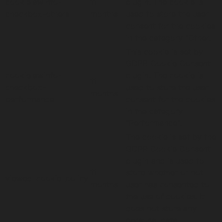
cookielawinfo-
11
plugin. The cookie is
checkbox-others
months
used to store the user
consent for the cookies
in the category "Other.
This cookie is set by
GDPR Cookie Consent
cookielawinfo-
plugin. The cookie is
11
checkbox-
used to store the user
months
performance
consent for the cookies
in the category
"Performance".
The cookie is set by the
GDPR Cookie Consent
plugin and is used to
11
store whether or not
viewed_cookie_policy
months
user has consented to
the use of cookies. It
does not store any
personal data.