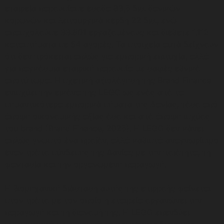
εταιρεία παρουσίασε έσοδα 83,5 δισ. δανικών
κορωνών και λειτουργικά κέρδη 22 δισ., ενώ
απασχολούσε 33.801 εργαζομένους και διέθετε 1.112
καταστήματα σε 54 αγορές. Τα στοιχεία αυτά δείχνουν
ότι δεν πρόκειται απλώς για εμπορική επιτυχία, αλλά
για παγκόσμια εταιρική παρουσία με σαφές εθνικό
αποτύπωμα. Η σχετική αξιολόγηση της Brand Finance
ενισχύει την εικόνα της LEGO ως ενός από τα
σημαντικότερα εμπορικά σήματα της Δανίας, τόσο από
άποψη οικονομικής αξίας όσο και από άποψη ισχύος
του brand (Brand Finance, 2025). Η LEGO δεν κάνει
απλώς γνωστό ένα προϊόν, αλλά καθιστά αναγνωρίσιμο
έναν τρόπο σύνδεσης της Δανίας με την ποιότητα, τη
φαντασία και την οργανωμένη παραγωγή.
Η βιομηχανική διάσταση αυτής της επιρροής φαίνεται
στον τρόπο με τον οποίο η εταιρεία οργανώνει την
παραγωγή και τη διανομή της. Η LEGO επενδύει