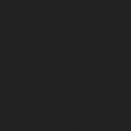
120 χώρες, ενώ σημαντικό ποσοστό είναι ενήλικες
θαυμαστές που ταξιδεύουν χωρίς παιδιά. Παράλληλα,
το αεροδρόμιο του Billund φιλοξενεί μόνιμη
εγκατάσταση LEGO House, προσφέροντας στους
ταξιδιώτες μια πρώτη επαφή με το brand ήδη από την
άφιξή τους. Η VisitDenmark εντάσσει το αρχικό
LEGOLAND στον πυρήνα του τουριστικού αφηγήματος
της χώρας. Έτσι, το brand οργανώνει γύρω από το
Billund μια μορφή βιωματικού τουρισμού, μέσα από την
οποία η Δανία παρουσιάζεται ως χώρα
δημιουργικότητας, παιδικότητας, σχεδιαστικής
ποιότητας και συμμετοχικής εμπειρίας.
Ιδιαίτερη σημασία έχει η εκπαιδευτική διάσταση. Η
LEGO Education συνεργάζεται με εκπαιδευτικούς και
ειδικούς για περισσότερα από 37 χρόνια,
δημιουργώντας εκπαιδευτικά εργαλεία, υλικά και
ψηφιακές πλατφόρμες που βοηθούν τους μαθητές να
μαθαίνουν φυσικές επιστήμες, τεχνολογία, μηχανική