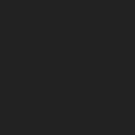
Danish brand, Tulip doubles in value, while industrial
giants drop
. Brand Finance.
Danish Cultural Institute. (2025).
Strategy 2025–2028
.
Danish Cultural Institute.
FIRST. (2025).
Impact: Proven STEM education and
engagement
. FIRST.
LEGO Education. (2024).
State of Classroom
Engagement Report
. LEGO Education.
LEGO Foundation. (2025).
Annual Review 2025
. LEGO
Foundation.
LEGO Group. (2026).
Annual Report 2025
. The LEGO
Group.
Ministry of Culture Denmark, & Ministry of Foreign