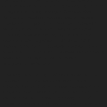
συστηματικά σε εργοστάσια και κέντρα διανομής,
ώστε να βρίσκεται πιο κοντά στις αγορές της. Το 2025
συνέχισε επεκτάσεις σε Μεξικό, Ουγγαρία, Κίνα,
Βιετνάμ και Ηνωμένες Πολιτείες, ενώ το Reuters
σημείωσε ότι στηρίζεται σε παγκόσμιο παραγωγικό
δίκτυο έξι εργοστασίων και συνεχίζει να αυξάνει
πωλήσεις και μερίδιο αγοράς ταχύτερα από τον
ευρύτερο κλάδο παιχνιδιών (LEGO Group, 2026·
Reuters, 2025). Αυτή η παραγωγική οργάνωση αποκτά
διπλωματική σημασία, επειδή προβάλλει εικόνα δανικής
ανθεκτικότητας, αξιοπιστίας και σοβαρού
βιομηχανικού σχεδιασμού.
Η διεθνής παρουσία της LEGO δεν εξαντλείται στην
παραγωγή. Το Billund, ως τόπος γέννησης της
εταιρείας, έχει μετατραπεί σε χώρο εμπειρίας, όπου η
εταιρική ιστορία συνδέεται με την τοπική ταυτότητα
και την τουριστική προβολή της Δανίας. Το LEGO
House προσελκύει επισκέπτες από περισσότερες από