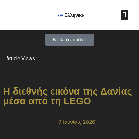
Ελληνικά
Πολιτιστικ
Soft Power Aw
Cultural Diplomacy Jo
Μαθήματα Πολιτ
Υποστήριξε το Ε.Ι
Βιβλίο: Η Τέχνη της
Back to Journal
Article Views :
48 views
Η διεθνής εικόνα της Δανίας
μέσα από τη LEGO
7 Ιουνίου, 2026
9:07 μμ