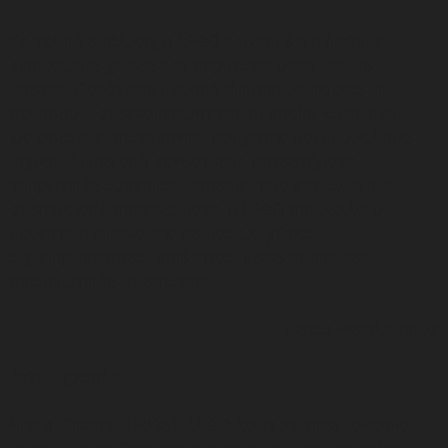
Σε τελική ανάλυση, η LEGO δείχνει ότι η διεθνής
εικόνα μιας χώρας δεν παράγεται μόνο από το
κράτος. Παράγεται και από ιδιωτικούς φορείς με
παγκόσμια αναγνωρισιμότητα, οι οποίοι λειτουργούν
ως φορείς εμπιστοσύνης, αφήγησης και συμβολικής
ισχύος. Μέσα από εργοστάσια, καταστήματα,
τουριστικές εμπειρίες, εκπαιδευτικά εργαλεία και
αναπτυξιακά προγράμματα, η LEGO προβάλλει μια
συνεκτική εικόνα της Δανίας ως χώρας
δημιουργικότητας, ποιότητας, καινοτομίας και
παιδαγωγικής αξιοπιστίας.
Μαρία Μυτιληναίου
Βιβλιογραφία
Brand Finance. (2025).
LEGO leads as most valuable