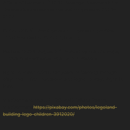
Affairs of Denmark. (2025).
Strategic framework for
Denmark’s international cultural cooperation 2025–
2027
.
OECD. (2025).
Development co-operation profiles:
LEGO Foundation
. OECD Publishing.
Reuters. (2025, August 27).
Helped by brand tie-ups,
LEGO’s first-half sales hit a record
. Reuters.
Right To Play. (2025).
Ten years of learning through
play: The LEGO Foundation and Right To Play
. Right To
Play.
VisitDenmark. (n.d.).
LEGOLAND Billund Resort
.
VisitDenmark.
https://pixabay.com/photos/legoland-
building-lego-children-3912020/