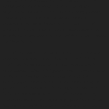
σημασία του προγράμματος δεν περιορίζεται στην
καλλιέργεια τεχνολογικών και επιστημονικών
δεξιοτήτων. Βρίσκεται στο ότι εκατοντάδες χιλιάδες
παιδιά έρχονται σε επαφή με μια εκπαιδευτική
κουλτούρα που φέρει δανικό αποτύπωμα. Η LEGO
αποκτά έτσι ρόλο ήπιας επιρροής, διαμορφώνοντας
θετικές εμπειρίες μάθησης που συνδέονται με τη χώρα
προέλευσής της.
Η LEGO Foundation προσθέτει σε αυτή την παρουσία
κοινωνική και αναπτυξιακή διάσταση. Το 2025 τα
LEGO Play Boxes έφτασαν σε περισσότερα από 2,1
εκατομμύρια παιδιά σε 27 χώρες, ενώ η συνεργασία με
το Right To Play έχει αγγίξει περισσότερα από 7
εκατομμύρια παιδιά και 200.000 εκπαιδευτικούς σε 12
χώρες (LEGO Foundation, 2025· Right To Play, 2025). Ο
OECD καταγράφει επίσης τη LEGO Foundation ως
σημαντικό φορέα αναπτυξιακής χρηματοδότησης, με
δράσεις που συνδέονται με εκπαιδευτικά συστήματα