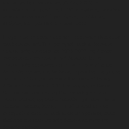
και θεσμικές συνεργασίες (OECD, 2025). Η
εκπαιδευτική επιρροή της LEGO, επομένως, δεν είναι
μόνο επικοινωνιακή. Έχει πόρους, αποδέκτες,
εταίρους και πρακτικά αποτελέσματα.
Η σχέση με τη δανική κρατική στρατηγική είναι έμμεση
αλλά ουσιαστική. Το στρατηγικό πλαίσιο διεθνούς
πολιτιστικής συνεργασίας 2025–2027 της Δανίας
αναφέρεται στην πολιτιστική διπλωματία, τις
πολιτιστικές εξαγωγές και το nation branding ως
βασικούς άξονες της διεθνούς παρουσίας της χώρας
(Ministry of Culture Denmark & Ministry of Foreign
Affairs of Denmark, 2025). Παράλληλα, το Danish
Cultural Institute υποστηρίζει την ενίσχυση του
πολιτισμού ως εργαλείου διεθνών σχέσεων (Danish
Cultural Institute, 2025). Η LEGO μπορεί έτσι να
ενταχθεί σε αυτό το πλαίσιο ως μη κρατικός αλλά
ιδιαίτερα αποτελεσματικός διαμεσολαβητής της
δανικής εικόνας.