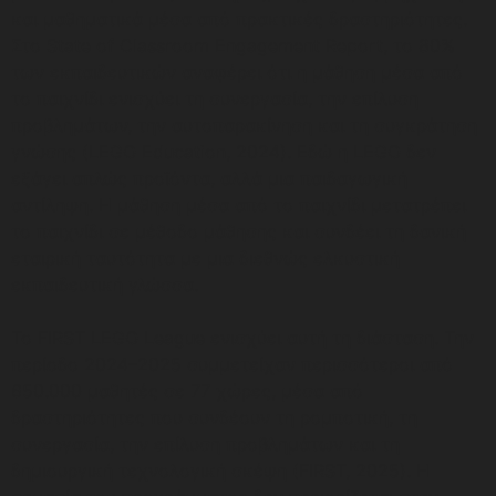
και μαθηματικά μέσα από πρακτικές δραστηριότητες.
Στο State of Classroom Engagement Report, το 80%
των εκπαιδευτικών αναφέρει ότι η μάθηση μέσα από
το παιχνίδι ενισχύει τη συνεργασία, την επίλυση
προβλημάτων, την αυτοπαρακίνηση και τη συγκράτηση
γνώσης (LEGO Education, 2024). Εδώ η LEGO δεν
εξάγει απλώς προϊόντα, αλλά μια παιδαγωγική
αντίληψη. Η μάθηση μέσα από το παιχνίδι μετατρέπει
το παιχνίδι σε μέθοδο μάθησης και συνδέει τη δανική
εταιρική ταυτότητα με μια διεθνώς ελκυστική
εκπαιδευτική γλώσσα.
Το FIRST LEGO League ενισχύει αυτή τη διάσταση. Την
περίοδο 2024–2025 συμμετείχαν περισσότεροι από
650.000 μαθητές σε 77 χώρες, μέσα από
δραστηριότητες που συνδέουν τη ρομποτική, τη
συνεργασία, την επίλυση προβλημάτων και τη
δημιουργική τεχνολογική σκέψη (FIRST, 2025). Η