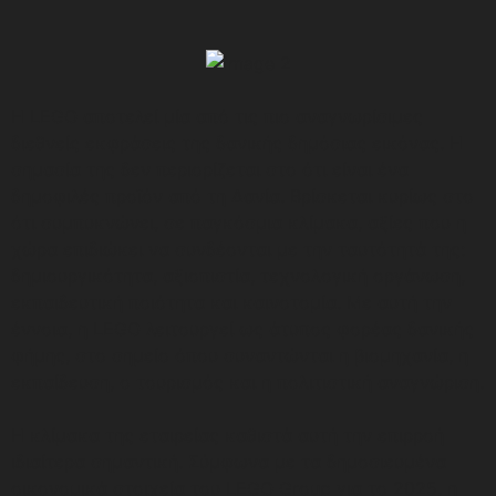
Η LEGO αποτελεί μία από τις πιο αναγνωρίσιμες
διεθνείς εκφράσεις της δανικής δημόσιας εικόνας. Η
σημασία της δεν περιορίζεται στο ότι είναι ένα
δημοφιλές προϊόν από τη Δανία. Βρίσκεται κυρίως στο
ότι συμπυκνώνει, σε παγκόσμια κλίμακα, αξίες που η
χώρα επιδιώκει να συνδέονται με την ταυτότητά της:
δημιουργικότητα, αξιοπιστία, τεχνολογική οργάνωση,
εκπαιδευτική ποιότητα και καινοτομία. Με αυτή την
έννοια, η LEGO λειτουργεί ως άτυπος φορέας δανικής
φήμης, στο σημείο όπου συναντώνται η βιομηχανία, η
εκπαίδευση, ο τουρισμός και η πολιτιστική αναγνώριση.
Η κλίμακα της εταιρείας καθιστά αυτή την επιρροή
ιδιαίτερα σημαντική. Σύμφωνα με τα δημοσιευμένα
οικονομικά στοιχεία του LEGO Group για το 2025, η