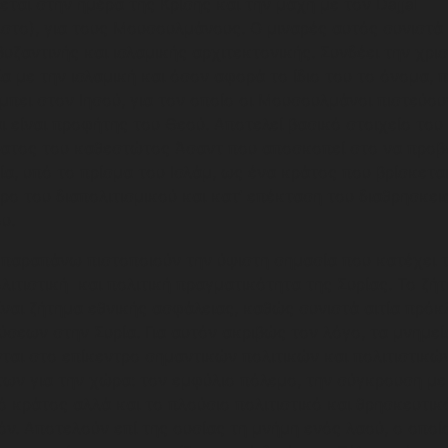
ται στην ημέρα της Κρίσης και την μάχη με τον Dajjal
ιστο), για τους Μουσουλμάνους. Ο μιναρές αυτός συνιστά
υζαντινής και ισλαμικής αρχιτεκτονικής. Συνδέει την χρισ
α με την ισλαμική και όσον αφορά το ίδιο του το όνομα, 
πει στον Ιησού, για τον οποίο οι Μουσουλμάνοι πιστεύου
ι είναι προφήτης του Θεού. Αποτελεί βασικό στοιχείο του
ατος του καθεστώτος Άσαντ που αποσκοπεί στο να προβ
ία, υπό το πρίσμα του Ισλάμ, ως ένα κράτος που βρίσκετα
ρο του διαπολιτισμικού και κατ’ επέκταση του διαθρησκε
υ.
 παραπάνω πιστοποιούν την ύψιστη σημασία που κατέχει τ
λιτιστική και πολιτική πραγματικότητα της Συρίας. Το ζή
ίναι ζήτημα εθνικής ασφάλειας, καθώς συνιστά αιτία πρό
σεων στην Συρία. Για αυτόν ακριβώς τον λόγο, τα μνημεί
ται στο επίκεντρο σημαντικών πολιτικών και πολιτιστικώ
ων για την χώρα: τον εμφύλιο πόλεμο, την σύγκρουση με
ό κράτος αλλά και το πλούσιο πολιτιστικό και θρησκευτικ
ν. Αποτελούν επί της ουσίας τη μνήμη ενός λαού, ο οποί