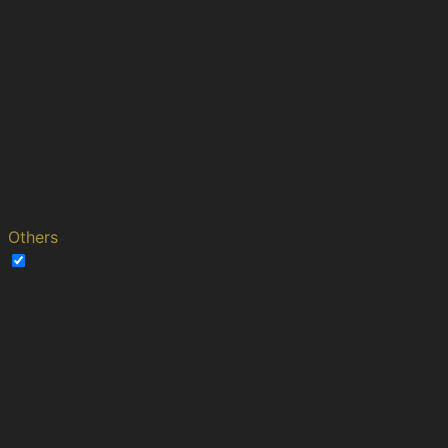
15
purpose of the cookie is
test_cookie
minutes
to determine if the user's
browser supports
cookies.
This cookie is set by
5
Youtube. Used to track
VISITOR_INFO1_LIVE
months
the information of the
27 days
embedded YouTube
videos on a website.
Others
Others
Other uncategorized cookies are those that are being
analyzed and have not been classified into a category
as yet.
Cookie
Duration
Description
No
_gat_gtag_UA_196689604_1
1 minute
description
16 years 7