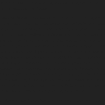
γμα αποτελεί η παρουσία της θρησκευτικής διάστασης στ
τική διπλωματία της Συρίας.
 Sayyida Zaynab, που βρίσκεται στο νότιο τμήμα της Δαμ
ί την πρώτη περίπτωση μνημείου που συνδυάζει τον συρι
μό με το σιιτικό δόγμα. Ο ναός είναι αφιερωμένος στην ε
οφήτη Μωάμεθ, Umāma bint Zaynab και συνιστά σημαντικ
ής για τους Σιίτες πιστούς και ιδιαίτερα αυτούς που ταξι
Ιράκ, το Ιράν και τον Λίβανο. Στο παρελθόν, υπήρξε σημεί
ικών δράσεων των τζιχαντιστών και πρόσφατα αποτέλεσε
ατιωτικών επιχειρήσεων του Ισραήλ. Με πρώτο χρονικό π
, επετεύχθη η ανοικοδόμηση του ναού, χάριν τόσο των
υλιών του Υπουργείου Πολιτισμού και της Διεύθυνσης γι
Κληρονομιά της Συρίας, όσο και με την χρηματοδοτική εν
ν. Το καθεστώς Άσαντ έχει κατηγορηθεί πολλάκις ότι εγγ
ύ επιτρέπει τις δραστηριότητες της Χεζμπολάχ και των ι
ρατιωτικών ομάδων του Άξονα της Αντίστασης.
α Τέμενος των Ομεϋαδών αποτελεί ένα σημαντικό παράδ