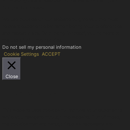
All copyrights are reserved to the Hellenic Ιnstitute of
Cultural Diplomacy.
We use cookies on our website to give you the most
relevant experience by remembering your preferences
and repeat visits. By clicking “Accept”, you consent to
the use of ALL the cookies.
Do not sell my personal information
.
Cookie Settings
ACCEPT
Close
Privacy Overview
This website uses cookies to improve your experience
while you navigate through the website. Out of these,
the cookies that are categorized as necessary are