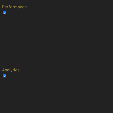
browsed page.
Performance
Performance
Performance cookies are used to understand and
analyze the key performance indexes of the website
which helps in delivering a better user experience for the
visitors.
Cookie
Duration
Description
This cookies is set by Youtube and is
YSC
session
used to track the views of embedded
videos.
Analytics
Analytics
Analytical cookies are used to understand how visitors
interact with the website. These cookies help provide
information on metrics the number of visitors, bounce
rate, traffic source, etc.
Cookie
Duration
Description