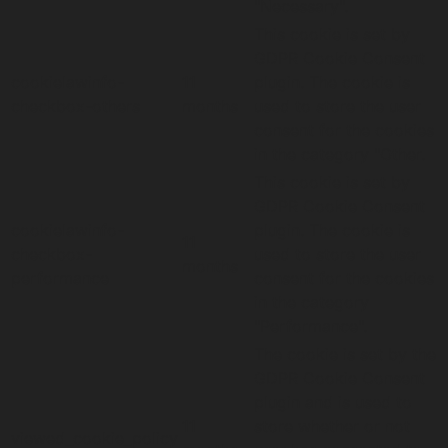
"Necessary".
This cookie is set by
GDPR Cookie Consent
cookielawinfo-
11
plugin. The cookie is
checkbox-others
months
used to store the user
consent for the cookies
in the category "Other.
This cookie is set by
GDPR Cookie Consent
cookielawinfo-
plugin. The cookie is
11
checkbox-
used to store the user
months
performance
consent for the cookies
in the category
"Performance".
The cookie is set by the
GDPR Cookie Consent
plugin and is used to
11
store whether or not
viewed_cookie_policy