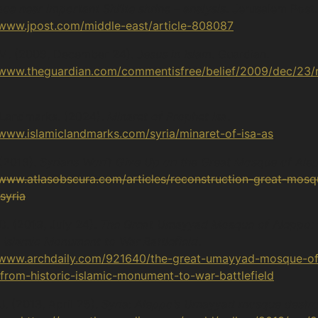
ace near important Shi’ite shrine – analysis
. Jerusalem Post.
/www.jpost.com/middle-east/article-808087
M. (2009, December 24).
Jesus in Islam
. Guardian.
/www.theguardian.com/commentisfree/belief/2009/dec/23/r
 Landmarks. (2024).
Minaret of Prophet Isa
.
/www.islamiclandmarks.com/syria/minaret-of-isa-as
 (2019).
Syrians Won’t Give Up on the Great Mosque of Ale
/www.atlasobscura.com/articles/reconstruction-great-mosq
syria
 D. (2019, July 24).
The Great Umayyad Mosque of Aleppo:
c Islamic Monument to War Battlefield
.
//www.archdaily.com/921640/the-great-umayyad-mosque-of
from-historic-islamic-monument-to-war-battlefield
J. (2013, April 25).
Syria: Aleppo’s Umayyad mosque destr