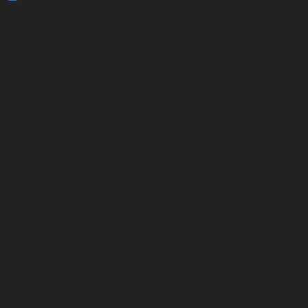
Advertisement cookies are used to provide visitors with
relevant ads and marketing campaigns. These cookies
track visitors across websites and collect information to
provide customized ads.
Cookie
Duration
Description
Used by Google
DoubleClick and stores
information about how
the user uses the website
and any other
1 year
IDE
advertisement before
24 days
visiting the website. This
is used to present users
with ads that are relevant
to them according to the
user profile.
This cookie is set by
doubleclick.net. The