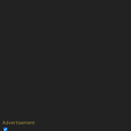
This cookie is installed by Google
Analytics. The cookie is used to
calculate visitor, session, campaign
data and keep track of site usage for
_ga
2 years
the site's analytics report. The cookies
store information anonymously and
assign a randomly generated number
to identify unique visitors.
This cookie is installed by Google
Analytics. The cookie is used to store
information of how visitors use a
website and helps in creating an
_gid
1 day
analytics report of how the website is
doing. The data collected including
the number visitors, the source where
they have come from, and the pages
visted in an anonymous form.
Advertisement
Advertisement