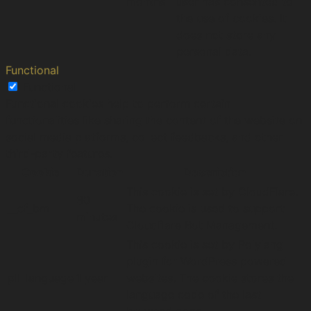
months
user has consented to
the use of cookies. It
does not store any
personal data.
Functional
Functional
Functional cookies help to perform certain
functionalities like sharing the content of the website on
social media platforms, collect feedbacks, and other
third-party features.
Cookie
Duration
Description
This cookie is set by CloudFlare.
30
__cf_bm
The cookie is used to support
minutes
Cloudflare Bot Management.
This cookie is set by Polylang
plugin for WordPress powered
pll_language
1 year
websites. The cookie stores the
language code of the last