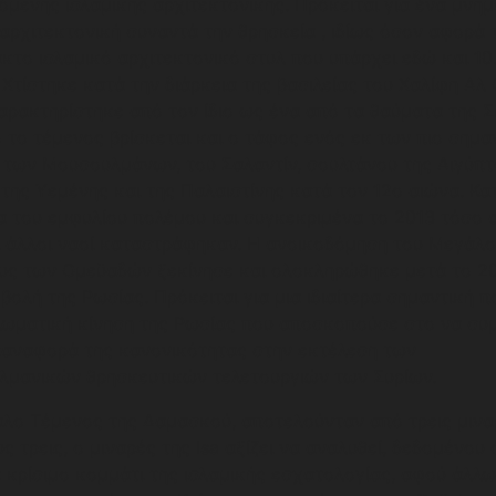
όμενης ισλαμικής αρχιτεκτονικής. Πρόκειται για ένα μνημ
αρχιτεκτονική συναντά την θρησκεία , ιδίως όσον αφορά 
κτο ισλαμικό αρχιτεκτονικό στυλ που υπάρχει εδώ και 10
 Χτίστηκε κατά την διάρκεια της βασιλείας του Χαλίφη Αλ
χαρακτηρίστηκε από τον ίδιο ως ένα από τα θαύματα της Σ
 το τέμενος βρίσκεται και ο τάφος ενός εκ των πιο σημα
 των Μουσουλμάνων, του Σαλαντίν, σουλτάνου της Αιγύπτ
 της Υεμένης και της Παλαιστίνης κατά τον 12ο αιώνα. Κα
α του εμφυλίου πολέμου και συγκεκριμένα το 2013 τόσο 
ι άλλοι ναοί καταστράφηκαν. Η ανοικοδόμηση του Μεγάλ
υς των Ομεϋαδών ξεκίνησε και ολοκληρώθηκε μετά το 20
βολή της Ρωσίας. Πρόκειται για μια ιδιαίτερα σημαντική π
πλωματική κίνηση της Ρωσίας που αποσκοπούσε στο να συ
παναφορά της κανονικότητας στην εκτέλεση των
λμανικών θρησκευτικών τελετουργιών των Συρίων.
άλο Τέμενος της Δαμασκού, αποτελούνταν από τρεις μινα
ς τρεις, ο μιναρές της Isa αξίζει να αναλυθεί, δεδομένου 
 κρίσιμο κομμάτι της ισλαμικής εσχατολογίας, αφού άλλ