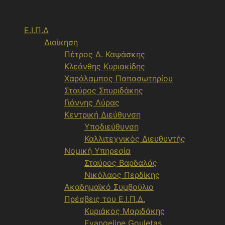
Μετάβαση
σε
Ε.Ι.Π.Δ
περιεχόμενο
Διοίκηση
Πέτρος Δ. Καψάσκης
Κλεάνθης Κυριακίδης
Χαράλαμπος Παπασωτηρίου
Σταύρος Σπυριδάκης
Γιάννης Λύρας
Κεντρική Διεύθυνση
Υποδιεύθυνση
Καλλιτεχνικός Διευθυντής
Νομική Υπηρεσία
Σταύρος Βαρδαλάς
Νικόλαος Περδίκης
Ακαδημαϊκό Συμβούλιο
Πρέσβεις του Ε.Ι.Π.Δ.
Κυριάκος Μαριδάκης
Evangeline Gouletas