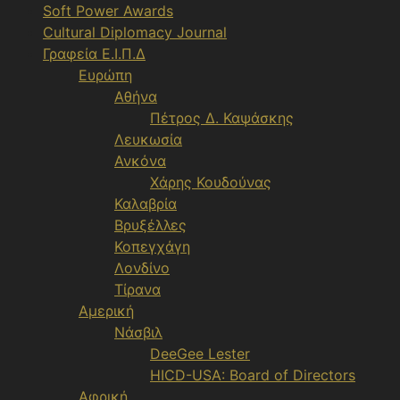
Soft Power Awards
Cultural Diplomacy Journal
Γραφεία Ε.Ι.Π.Δ
Ευρώπη
Αθήνα
Πέτρος Δ. Καψάσκης
Λευκωσία
Ανκόνα
Χάρης Κουδούνας
Καλαβρία
Βρυξέλλες
Κοπεγχάγη
Λονδίνο
Τίρανα
Αμερική
Νάσβιλ
DeeGee Lester
HICD-USA: Board of Directors
Αφρική