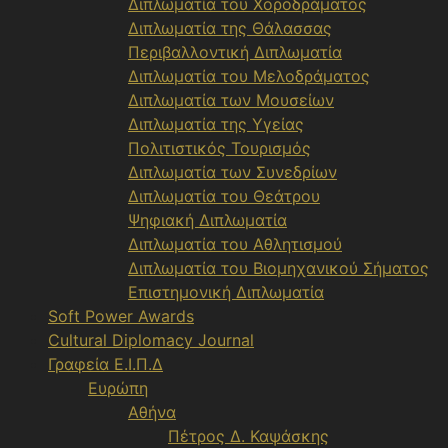
Διπλωματία του Χοροδράματος
Διπλωματία της Θάλασσας
Περιβαλλοντική Διπλωματία
Διπλωματία του Μελοδράματος
Διπλωματία των Μουσείων
Διπλωματία της Υγείας
Πολιτιστικός Τουρισμός
Διπλωματία των Συνεδρίων
Διπλωματία του Θεάτρου
Ψηφιακή Διπλωματία
Διπλωματία του Αθλητισμού
Διπλωματία του Βιομηχανικού Σήματος
Επιστημονική Διπλωματία
Soft Power Awards
Cultural Diplomacy Journal
Γραφεία Ε.Ι.Π.Δ
Ευρώπη
Αθήνα
Πέτρος Δ. Καψάσκης