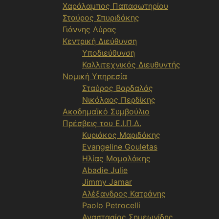
Χαράλαμπος Παπασωτηρίου
Σταύρος Σπυριδάκης
Γιάννης Λύρας
Κεντρική Διεύθυνση
Υποδιεύθυνση
Καλλιτεχνικός Διευθυντής
Νομική Υπηρεσία
Σταύρος Βαρδαλάς
Νικόλαος Περδίκης
Ακαδημαϊκό Συμβούλιο
Πρέσβεις του Ε.Ι.Π.Δ.
Κυριάκος Μαριδάκης
Evangeline Gouletas
Ηλίας Μαμαλάκης
Abadie Julie
Jimmy Jamar
Αλέξανδρος Κατράνης
Paolo Petrocelli
Αναστασίος Σημεωνίδης