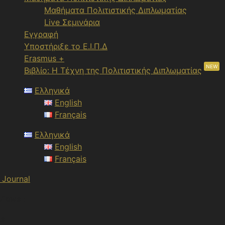
Μαθήματα Πολιτιστικής Διπλωματίας
Live Σεμινάρια
Εγγραφή
Υποστήριξε το Ε.Ι.Π.Δ
Erasmus +
NEW
Βιβλίο: Η Τέχνη της Πολιτιστικής Διπλωματίας
Ελληνικά
English
Français
Ελληνικά
English
Français
 Journal
Views :
ws