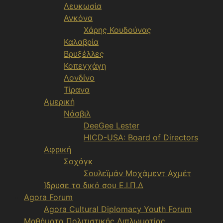
Λευκωσία
Ανκόνα
Χάρης Κουδούνας
Καλαβρία
Βρυξέλλες
Κοπεγχάγη
Λονδίνο
Τίρανα
Αμερική
Νάσβιλ
DeeGee Lester
HICD-USA: Board of Directors
Αφρική
Σοχάγκ
Σουλεϊμάν Μοχάμεντ Αχμέτ
Ίδρυσε το δικό σου Ε.Ι.Π.Δ
Agora Forum
Agora Cultural Diplomacy Youth Forum
Μαθήματα Πολιτιστικής Διπλωματίας