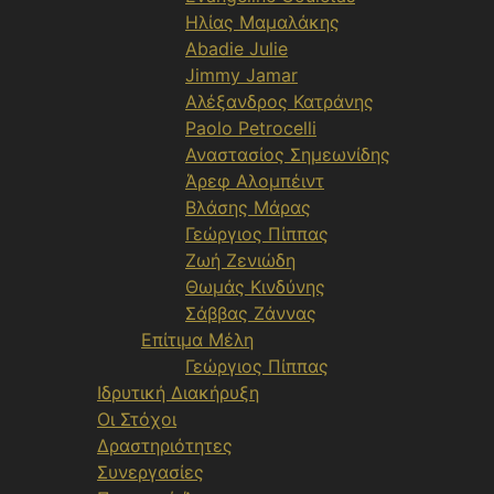
Ηλίας Μαμαλάκης
Abadie Julie
Jimmy Jamar
Αλέξανδρος Κατράνης
Paolo Petrocelli
Αναστασίος Σημεωνίδης
Άρεφ Αλομπέιντ
Βλάσης Μάρας
Γεώργιος Πίππας
Ζωή Ζενιώδη
Θωμάς Κινδύνης
Σάββας Ζάννας
Επίτιμα Μέλη
Γεώργιος Πίππας
Ιδρυτική Διακήρυξη
Οι Στόχοι
Δραστηριότητες
Συνεργασίες