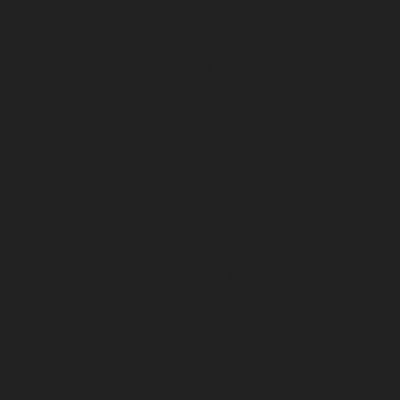
GDPR Cookie Consent
plugin. The cookie is
cookielawinfo-
11
used to store the user
checkbox-analytics
months
consent for the cookies
in the category
"Analytics".
The cookie is set by
GDPR cookie consent
cookielawinfo-
11
to record the user
checkbox-functional
months
consent for the cookies
in the category
"Functional".
This cookie is set by
GDPR Cookie Consent
plugin. The cookies is
cookielawinfo-
11
used to store the user
checkbox-necessary
months
consent for the cookies
in the category