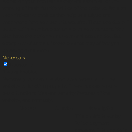
stored on your browser as they are essential for the
working of basic functionalities of the website. We also
use third-party cookies that help us analyze and
understand how you use this website. These cookies will
be stored in your browser only with your consent. You
also have the option to opt-out of these cookies. But
opting out of some of these cookies may affect your
browsing experience.
Necessary
Necessary
Always Enabled
Necessary cookies are absolutely essential for the
website to function properly. These cookies ensure
basic functionalities and security features of the
website, anonymously.
Cookie
Duration
Description
This cookie is set by
Stripe payment
gateway. This cookie is