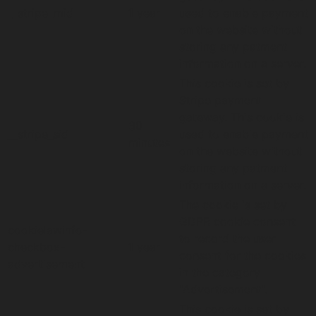
__stripe_mid
1 year
used to enable payment
on the website without
storing any patment
information on a server.
This cookie is set by
Stripe payment
gateway. This cookie is
30
__stripe_sid
used to enable payment
minutes
on the website without
storing any patment
information on a server.
The cookie is set by
GDPR cookie consent
cookielawinfo-
to record the user
checkbox-
1 year
consent for the cookies
advertisement
in the category
"Advertisement".
This cookie is set by