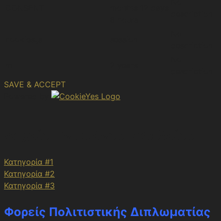
No
CONSENT
months 12 days
description
6 hours
No
cookies.js
session
description
No
m
2 years
description
SAVE & ACCEPT
Powered by
Αρχείο Ηνωμένου Βασιλείου
Κατηγορία #1
Κατηγορία #2
Κατηγορία #3
Φορείς Πολιτιστικής Διπλωματίας