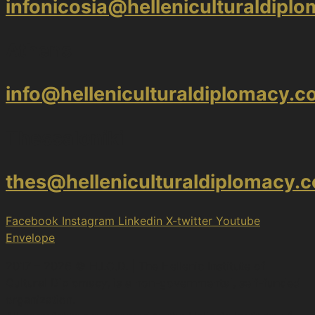
infonicosia@helleniculturaldipl
Athens
info@helleniculturaldiplomacy.
Thessaloniki
thes@helleniculturaldiplomacy.
Facebook
Instagram
Linkedin
X-twitter
Youtube
Envelope
2017 – 2026 © H.I.C.D. | The Hellenic Institute of
Cultural Diplomacy, is a non-governmental, self-funded
organization.