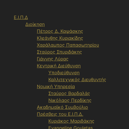
Μετάβαση
σε
Ε.Ι.Π.Δ
περιεχόμενο
Διοίκηση
Πέτρος Δ. Καψάσκης
Κλεάνθης Κυριακίδης
Χαράλαμπος Παπασωτηρίου
Σταύρος Σπυριδάκης
Γιάννης Λύρας
Κεντρική Διεύθυνση
Υποδιεύθυνση
Καλλιτεχνικός Διευθυντής
Νομική Υπηρεσία
Σταύρος Βαρδαλάς
Νικόλαος Περδίκης
Ακαδημαϊκό Συμβούλιο
Πρέσβεις του Ε.Ι.Π.Δ.
Κυριάκος Μαριδάκης
Evangeline Gouletas