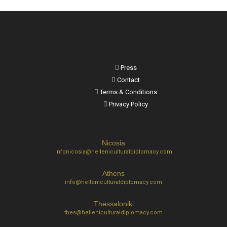
Press
Contact
Terms & Conditions
Privacy Policy
Nicosia
infonicosia@helleniculturaldiplomacy.com
Athens
info@helleniculturaldiplomacy.com
Thessaloniki
thes@helleniculturaldiplomacy.com