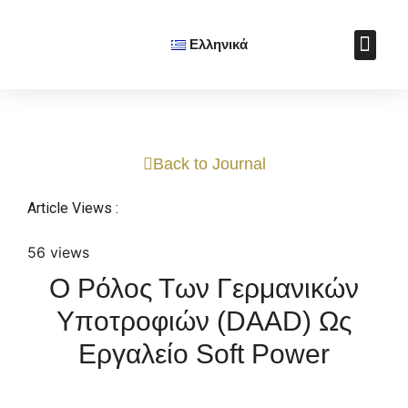
Ελληνικά
Πολιτιστικ
Soft Power Aw
Cultural Diplomacy Jo
Μαθήματα Πολιτ
Υποστήριξε το Ε.Ι
Βιβλίο: Η Τέχνη της
Back to Journal
Article Views :
56 views
Ο Ρόλος Των Γερμανικών
Υποτροφιών (DAAD) Ως
Εργαλείο Soft Power