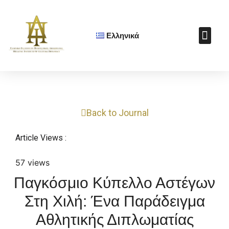
Ελληνικά
Πολιτιστικ
Soft Power Aw
Cultural Diplomacy J
Μαθήματα Πολιτ
Υποστήριξε το Ε.Ι.Π
Βιβλίο: Η Τέχνη της
Back to Journal
Article Views :
57 views
Παγκόσμιο Κύπελλο Αστέγων
Στη Χιλή: Ένα Παράδειγμα
Αθλητικής Διπλωματίας