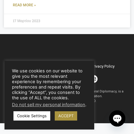
READ MORE »
17 Μαρτίου 2023
Press
Contact
Terms & Conditions
Privacy Policy
We use cookies on our website to
give you the most relevant
experience by remembering your
preferences and repeat visits. By
2017 – 2021 © H.I.C.D. | The Hellenic Institute of Cultural Diplomacy, is a
clicking “Accept”, you consent to
non-governmental, self-funded organization.
the use of ALL the cookies.
All copyrights are reserved to H.Ι.C.D.
Do not sell my personal information
.
Cookie Settings
ACCEPT
Open