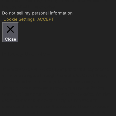
and repeat visits. By clicking “Accept”, you consent to
the use of ALL the cookies.
Do not sell my personal information
.
Cookie Settings
ACCEPT
Close
Privacy Overview
This website uses cookies to improve your experience
while you navigate through the website. Out of these,
the cookies that are categorized as necessary are
stored on your browser as they are essential for the
working of basic functionalities of the website. We also
use third-party cookies that help us analyze and
understand how you use this website. These cookies will
be stored in your browser only with your consent. You