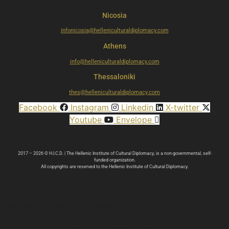
Nicosia
infonicosia@helleniculturaldiplomacy.com
Athens
info@helleniculturaldiplomacy.com
Thessaloniki
thes@helleniculturaldiplomacy.com
Facebook
Instagram
Linkedin
X-twitter
Youtube
Envelope
2017 – 2026 © H.I.C.D. | The Hellenic Institute of Cultural Diplomacy, is a non-governmental, self-
funded organization.
All copyrights are reserved to the Hellenic Ιnstitute of Cultural Diplomacy.
We use cookies on our website to give you the most
relevant experience by remembering your preferences