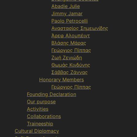
Abadie Julie
Jimmy Jamar
Paolo Petrocelli
Αναστασίος Σημεωνίδης
Άρεφ Αλομπέιντ
Βλάσης Μάρας
Γεώργιος Πίππας
Ζωή Ζενιώδη
Θωμάς Κινδύνης
Σάββας Ζάννας
Honorary Members
Γεώργιος Πίππας
Founding Declaration
Our purpose
Activities
Collaborations
Traineeship
Cultural Diplomacy