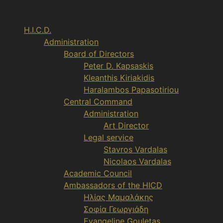
Aller
au
H.I.C.D.
contenu
Administration
Board of Directors
Peter D. Kapsaskis
Kleanthis Kiriakidis
Haralambos Papasotiriou
Central Command
Administration
Art Director
Legal service
Stavros Vardalas
Nicolaos Vardalas
Academic Council
Ambassadors of the HICD
Ηλίας Μαμαλάκης
Σοφία Γεωργιάδη
Evangeline Gouletas