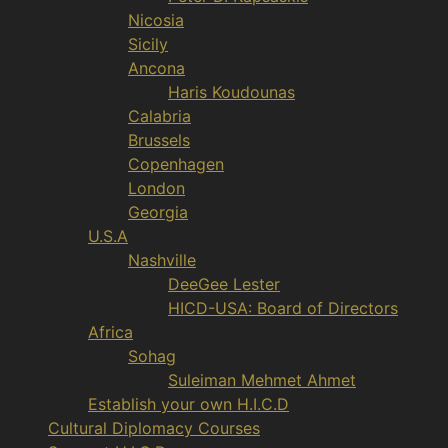
Nicosia
Sicily
Ancona
Haris Koudounas
Calabria
Brussels
Copenhagen
London
Georgia
U.S.A
Nashville
DeeGee Lester
HICD-USA: Board of Directors
Africa
Sohag
Suleiman Mehmet Ahmet
Establish your own H.I.C.D
Cultural Diplomacy Courses