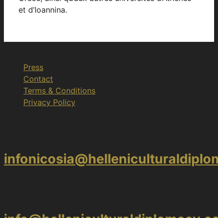
et d’Ioannina.
Press
Contact
Terms & Conditions
Privacy Policy
Nicosia
infonicosia@helleniculturaldipl
Athens