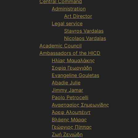
Central Command
Administration
Art Director
Legal service
Stavros Vardalas
Nicolaos Vardalas
Academic Council
Ambassadors of the HICD
Ηλίας Μαμαλάκης
Σοφία Γεωργιάδη
Evangeline Gouletas
Abadie Julie
Jimmy Jamar
Paolo Petrocelli
Αναστασίος Σημεωνίδης
Άρεφ Αλομπέιντ
Βλάσης Μάρας
Γεώργιος Πίππας
Ζωή Ζενιώδη