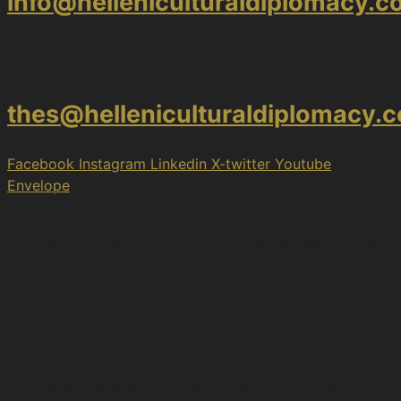
info@helleniculturaldiplomacy.
Thessaloniki
thes@helleniculturaldiplomacy.
Facebook
Instagram
Linkedin
X-twitter
Youtube
Envelope
2017 – 2026 © H.I.C.D. | The Hellenic Institute of
Cultural Diplomacy, is a non-governmental, self-funded
organization.
All copyrights are reserved to the Hellenic Ιnstitute of
Cultural Diplomacy.
We use cookies on our website to give you the most
relevant experience by remembering your preferences
and repeat visits. By clicking “Accept”, you consent to