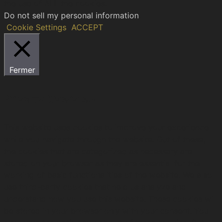
the use of ALL the cookies.
Do not sell my personal information
.
Cookie Settings
ACCEPT
Fermer
Privacy Overview
This website uses cookies to improve your experience
while you navigate through the website. Out of these,
the cookies that are categorized as necessary are
stored on your browser as they are essential for the
working of basic functionalities of the website. We also
use third-party cookies that help us analyze and
understand how you use this website. These cookies will
be stored in your browser only with your consent. You