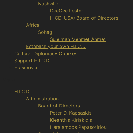
Nashville
DeeGee Lester
HICD-USA: Board of Directors
Africa
Sohag
Suleiman Mehmet Ahmet
Establish your own H.I.C.D
Cultural Diplomacy Courses
Support H.I.C.D.
Erasmus +
Menu
H.I.C.D.
Administration
Board of Directors
Peter D. Kapsaskis
Kleanthis Kiriakidis
Haralambos Papasotiriou